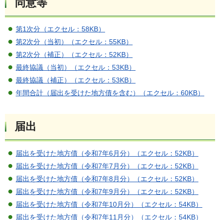
同意等
第1次分（エクセル：58KB）
第2次分（当初）（エクセル：55KB）
第2次分（補正）（エクセル：52KB）
最終協議（当初）（エクセル：53KB）
最終協議（補正）（エクセル：53KB）
年間合計（届出を受けた地方債を含む）（エクセル：60KB）
届出
届出を受けた地方債（令和7年6月分）（エクセル：52KB）
届出を受けた地方債（令和7年7月分）（エクセル：52KB）
届出を受けた地方債（令和7年8月分）（エクセル：52KB）
届出を受けた地方債（令和7年9月分）（エクセル：52KB）
届出を受けた地方債（令和7年10月分）（エクセル：54KB）
届出を受けた地方債（令和7年11月分）（エクセル：54KB）