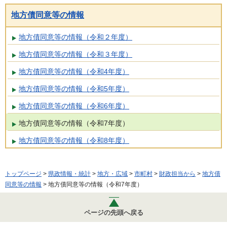
地方債同意等の情報
地方債同意等の情報（令和２年度）
地方債同意等の情報（令和３年度）
地方債同意等の情報（令和4年度）
地方債同意等の情報（令和5年度）
地方債同意等の情報（令和6年度）
地方債同意等の情報（令和7年度）
地方債同意等の情報（令和8年度）
トップページ
>
県政情報・統計
>
地方・広域
>
市町村
>
財政担当から
>
地方債
同意等の情報
> 地方債同意等の情報（令和7年度）
ページの先頭へ戻る