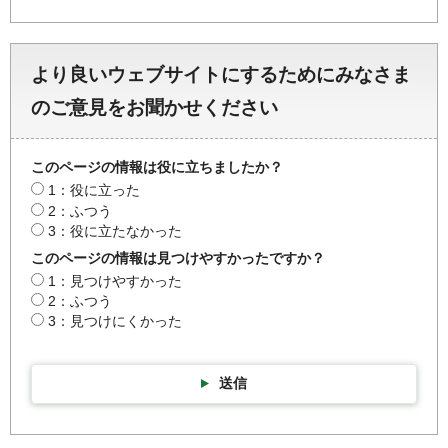
より良いウェブサイトにするためにみなさま
のご意見をお聞かせください
このページの情報は役に立ちましたか？
1：役に立った
2：ふつう
3：役に立たなかった
このページの情報は見つけやすかったですか？
1：見つけやすかった
2：ふつう
3：見つけにくかった
送信