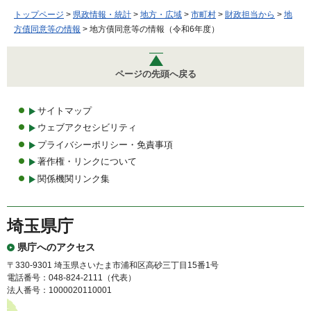
トップページ
>
県政情報・統計
>
地方・広域
>
市町村
>
財政担当から
>
地
方債同意等の情報
> 地方債同意等の情報（令和6年度）
ページの先頭へ戻る
サイトマップ
ウェブアクセシビリティ
プライバシーポリシー・免責事項
著作権・リンクについて
関係機関リンク集
埼玉県庁
県庁へのアクセス
〒330-9301 埼玉県さいたま市浦和区高砂三丁目15番1号
電話番号：048-824-2111（代表）
法人番号：1000020110001