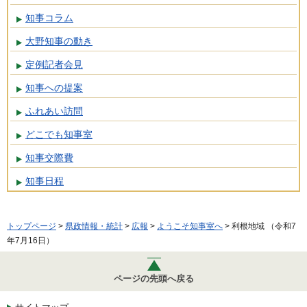
知事コラム
大野知事の動き
定例記者会見
知事への提案
ふれあい訪問
どこでも知事室
知事交際費
知事日程
トップページ
>
県政情報・統計
>
広報
>
ようこそ知事室へ
> 利根地域 （令和7
年7月16日）
ページの先頭へ戻る