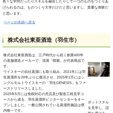
色々な学問だったりスキルを融合したりして一つのものをつくりあ
げられるのは、ものつくり大学だけだと思いますし、貴重な体験だ
と思います。
ページの先頭へ戻る
株式会社東亜酒造（羽生市）
株式会社東亜酒造は、江戸時代から続く創業400年
の老舗酒造メーカーで、清酒「晴菊」が代表商品で
す。
ウイスキーの自社蒸溜にも取り組み、2021年には羽
生蒸溜所を20年ぶりに復活させ、2025年2月にはシ
ングルモルトウイスキーの「羽生GENESIS」をファ
ーストリリースしました。
2025年5月には免税対応の売店及び製造工程見学コ
ースから成る、羽生蒸溜所ビジターセンターをオー
ポットスチル
プンしました。一般公開されている蒸溜所施設は県
を見学し、説
内唯一です。