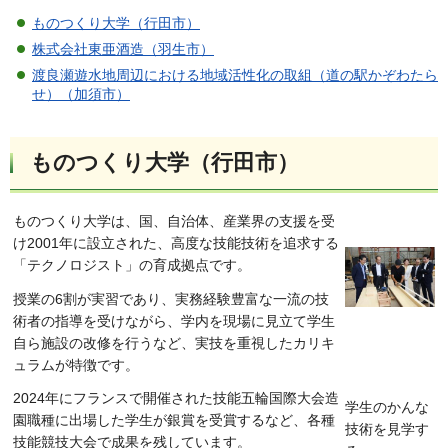
ものつくり大学（行田市）
株式会社東亜酒造（羽生市）
渡良瀬遊水地周辺における地域活性化の取組（道の駅かぞわたら
せ）（加須市）
ものつくり大学（行田市）
ものつくり大学は、国、自治体、産業界の支援を受
け2001年に設立された、高度な技能技術を追求する
「テクノロジスト」の育成拠点です。
授業の6割が実習であり、実務経験豊富な一流の技
術者の指導を受けながら、学内を現場に見立て学生
自ら施設の改修を行うなど、実技を重視したカリキ
ュラムが特徴です。
2024年にフランスで開催された技能五輪国際大会造
学生のかんな
園職種に出場した学生が銀賞を受賞するなど、各種
技術を見学す
技能競技大会で成果を残しています。