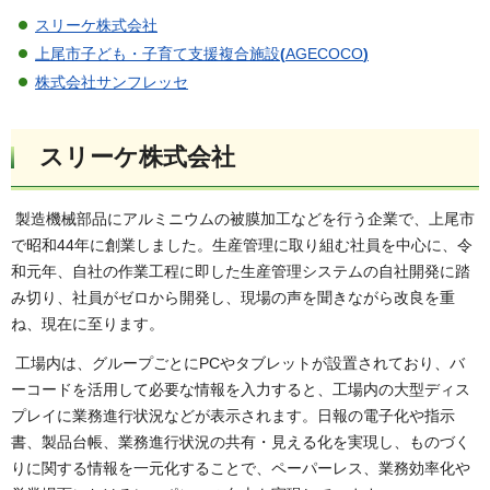
スリーケ株式会社
上尾市子ども・子育て支援複合施設
(
AGECOCO
)
株式会社サンフレッセ
スリーケ株式会社
製造機械部品にアルミニウムの被膜加工などを行う企業で、上尾市
で昭和44年に創業しました。生産管理に取り組む社員を中心に、令
和元年、自社の作業工程に即した生産管理システムの自社開発に踏
み切り、社員がゼロから開発し、現場の声を聞きながら改良を重
ね、現在に至ります。
工場内は、グループごとにPCやタブレットが設置されており、バ
ーコードを活用して必要な情報を入力すると、工場内の大型ディス
プレイに業務進行状況などが表示されます。日報の電子化や指示
書、製品台帳、業務進行状況の共有・見える化を実現し、ものづく
りに関する情報を一元化することで、ペーパーレス、業務効率化や