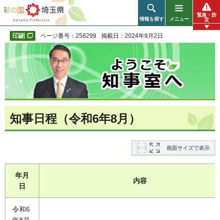
彩の国 埼玉県
緊急・防
情報を探す
メニュー
災
ページ番号：258299
掲載日：2024年9月2日
知事日程（令和6年8月）
画面サイズで表示
年月
内容
日
令和6
年8月