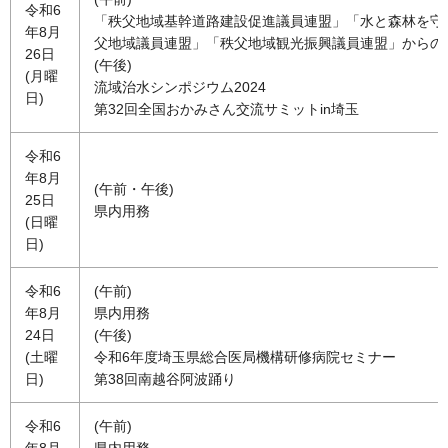
令和6
「秩父地域基幹道路建設促進議員連盟」「水と森林を守
年8月
父地域議員連盟」「秩父地域観光振興議員連盟」からの
26日
(午後)
(月曜
流域治水シンポジウム2024
日)
第32回全国おかみさん交流サミットin埼玉
令和6
年8月
(午前・午後)
25日
県内用務
(日曜
日)
令和6
(午前)
年8月
県内用務
24日
(午後)
(土曜
令和6年度埼玉県総合医局機構研修病院セミナー
日)
第38回南越谷阿波踊り
令和6
(午前)
年8月
県内用務