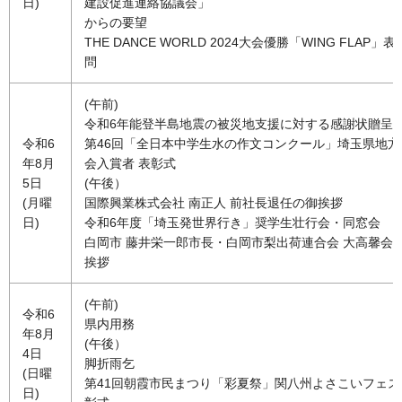
日)
建設促進連絡協議会」
からの要望
THE DANCE WORLD 2024大会優勝「WING FLAP」
問
(午前)
令和6年能登半島地震の被災地支援に対する感謝状贈呈
令和6
第46回「全日本中学生水の作文コンクール」埼玉県地方
年8月
会入賞者 表彰式
5日
(午後）
(月曜
国際興業株式会社 南正人 前社長退任の御挨拶
日)
令和6年度「埼玉発世界行き」奨学生壮行会・同窓会
白岡市 藤井栄一郎市長・白岡市梨出荷連合会 大高馨会
挨拶
(午前)
令和6
県内用務
年8月
(午後）
4日
脚折雨乞
(日曜
第41回朝霞市民まつり「彩夏祭」関八州よさこいフェス
日)