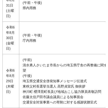
(午前・午後)
31日
県内用務
(土曜
日)
令和6
年8月
(午前・午後)
30日
庁内用務
(金曜
日)
(午前)
清水勇人さいたま市長からの埼玉県庁舎の再整備に関す
令和6
望
年8月
(午後)
29日
埼玉県交通安全啓発知事メッセージ伝達式
(木曜
東秩父村長選挙当選人 高野貞宣氏 御挨拶
日)
神川町 櫻澤晃町長及び地域おこし協力隊員表敬訪問
佐藤太信戸田市議会議員による知事面会
交通安全対策事業への寄附に対する感謝状贈呈式