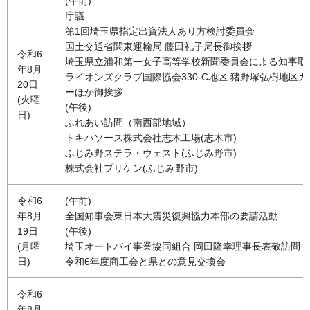
(午前)
庁議
第1回埼玉県指定出資法人あり方検討委員会
国土交通省関東運輸局 藤田礼子局長御挨拶
令和6
埼玉県立浦和第一女子高等学校新聞委員会による知事取
年8月
ライオンズクラブ国際協会330-C地区 猪野塚弘樹地区ガ
20日
ーほか御挨拶
(火曜
(午後)
日)
ふれあい訪問（南西部地域）
トキハソース株式会社志木工場(志木市)
ふじみ野ステラ・ウェスト(ふじみ野市)
株式会社プリケン(ふじみ野市)
令和6
(午前)
年8月
全国知事会東日本大震災復興協力本部の要請活動
19日
(午後)
(月曜
埼玉オートバイ事業協同組合 岡田隆幸理事長表敬訪問
日)
令和6年度商工会と県との意見交換会
令和6
年8月