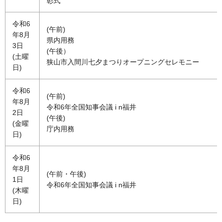
彰式
令和6
(午前)
年8月
県内用務
3日
(午後）
(土曜
狭山市入間川七夕まつりオープニングセレモニー
日)
令和6
(午前)
年8月
令和6年全国知事会議 i n福井
2日
(午後)
(金曜
庁内用務
日)
令和6
年8月
(午前・午後)
1日
令和6年全国知事会議 i n福井
(木曜
日)