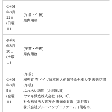
令和6
年8月
(午前・午後)
11日
県内用務
(日曜
日)
令和6
年8月
(午前・午後)
10日
県内用務
(土曜
日)
(午前）
令和6
柳秀直 在ドイツ日本国大使館特命全権大使 表敬訪問
年8月
(午後)
9日
ふれあい訪問（北部地域）
(金曜
ヤマキ醸造株式会社（神川町）
日)
社会福祉法人東方会 東光保育園（深谷市）
株式会社ブルーバンブーファーム（熊谷市）