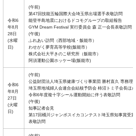
(午前)
第47回技能五輪国際大会埼玉県出場選手表敬訪問
令和6
能登半島地震におけるドコモグループの取組報告
年8月
GYM Dream Festival 実行委員会 森 正一会長表敬訪問
28日
(午後)
(水曜
ふれあい訪問（西部地域・飯能市）
日)
わせがく夢育高等学校(飯能市）
株式会社大平きのこ研究所（飯能市）
阿須運動公園ホッケー場(飯能市)
(午前)
公益財団法人埼玉県健康づくり事業団 勝村直久 専務理
令和6
埼玉県地域婦人会連合会結核予防会 柿沼トミ子会長ほ
年8月
令和6年度複十字シール運動開始に伴う表敬訪問
27日
(午後)
(火曜
知事記者会見
日)
第17回桶川ジャンボスイカコンテスト埼玉県知事賞受賞
表敬訪問
(午前)