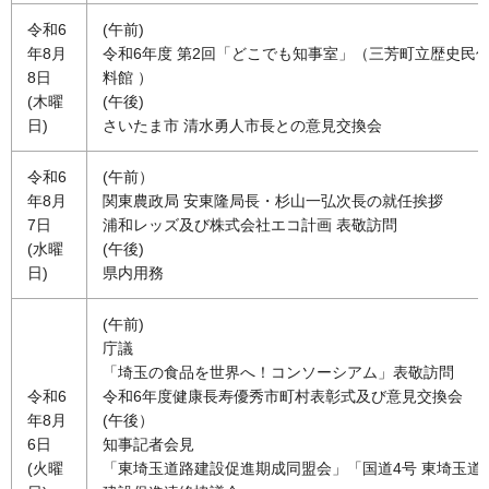
令和6
(午前)
年8月
令和6年度 第2回「どこでも知事室」（三芳町立歴史民
8日
料館 ）
(木曜
(午後)
日)
さいたま市 清水勇人市長との意見交換会
令和6
(午前）
年8月
関東農政局 安東隆局長・杉山一弘次長の就任挨拶
7日
浦和レッズ及び株式会社エコ計画 表敬訪問
(水曜
(午後)
日)
県内用務
(午前)
庁議
「埼玉の食品を世界へ！コンソーシアム」表敬訪問
令和6
令和6年度健康長寿優秀市町村表彰式及び意見交換会
年8月
(午後）
6日
知事記者会見
(火曜
「東埼玉道路建設促進期成同盟会」「国道4号 東埼玉道