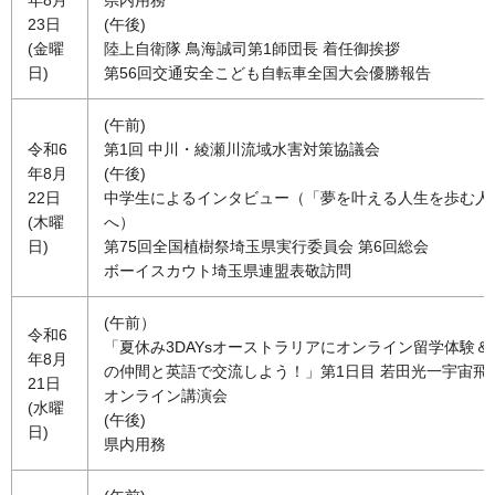
23日
(午後)
(金曜
陸上自衛隊 鳥海誠司第1師団長 着任御挨拶
日)
第56回交通安全こども自転車全国大会優勝報告
(午前)
令和6
第1回 中川・綾瀬川流域水害対策協議会
年8月
(午後)
22日
中学生によるインタビュー（「夢を叶える人生を歩む人
(木曜
へ）
日)
第75回全国植樹祭埼玉県実行委員会 第6回総会
ボーイスカウト埼玉県連盟表敬訪問
(午前）
令和6
「夏休み3DAYsオーストラリアにオンライン留学体験＆
年8月
の仲間と英語で交流しよう！」第1日目 若田光一宇宙飛
21日
オンライン講演会
(水曜
(午後)
日)
県内用務