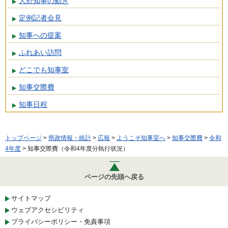
大野知事の動き
定例記者会見
知事への提案
ふれあい訪問
どこでも知事室
知事交際費
知事日程
トップページ
>
県政情報・統計
>
広報
>
ようこそ知事室へ
>
知事交際費
>
令和
4年度
> 知事交際費（令和4年度分執行状況）
ページの先頭へ戻る
サイトマップ
ウェブアクセシビリティ
プライバシーポリシー・免責事項