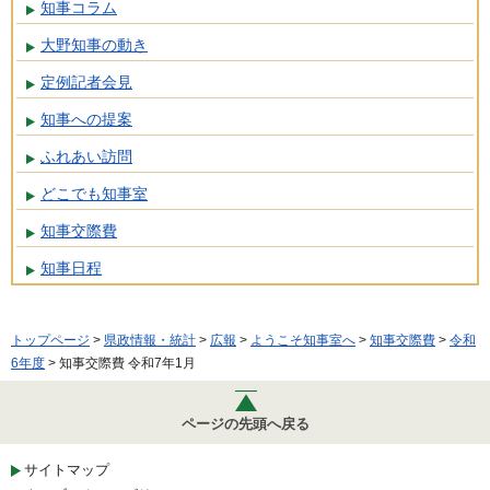
知事コラム
大野知事の動き
定例記者会見
知事への提案
ふれあい訪問
どこでも知事室
知事交際費
知事日程
トップページ
>
県政情報・統計
>
広報
>
ようこそ知事室へ
>
知事交際費
>
令和
6年度
> 知事交際費 令和7年1月
ページの先頭へ戻る
サイトマップ