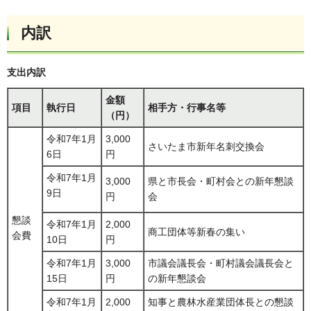
内訳
支出内訳
金額
項目
執行日
相手方・行事名等
（円）
令和7年1月
3,000
さいたま市新年名刺交換会
6日
円
令和7年1月
3,000
県と市長会・町村会との新年懇談
9日
円
会
懇談
令和7年1月
2,000
商工団体等新春の集い
会費
10日
円
令和7年1月
3,000
市議会議長会・町村議会議長会と
15日
円
の新年懇談会
令和7年1月
2,000
知事と農林水産業団体長との懇談