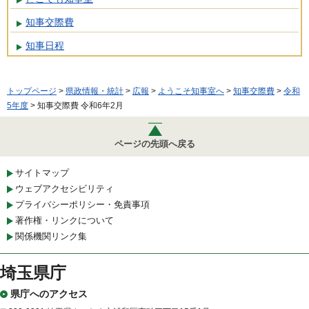
知事交際費
知事日程
トップページ
>
県政情報・統計
>
広報
>
ようこそ知事室へ
>
知事交際費
>
令和
5年度
> 知事交際費 令和6年2月
ページの先頭へ戻る
サイトマップ
ウェブアクセシビリティ
プライバシーポリシー・免責事項
著作権・リンクについて
関係機関リンク集
埼玉県庁
県庁へのアクセス