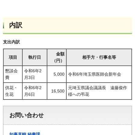
内訳
支出内訳
金額
項目
執行日
相手方・行事名等
（円）
懇談会
令和6年2
5,000
令和6年埼玉県医師会新年会
費
月3日
供花・
令和6年2
元埼玉県議会議議長 遠藤俊作
16,500
生花
月6日
様への弔花
お問い合わせ
知事直轄
秘書課