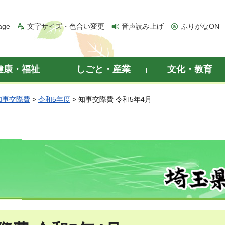
age
文字サイズ・色合い変更
音声読み上げ
ふりがなON
健康・福祉
しごと・産業
文化・教育
知事交際費
>
令和5年度
> 知事交際費 令和5年4月