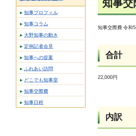
知事交
知事プロフィル
知事コラム
知事交際費 令和
大野知事の動き
定例記者会見
合計
知事への提案
ふれあい訪問
22,000円
どこでも知事室
知事交際費
知事日程
内訳