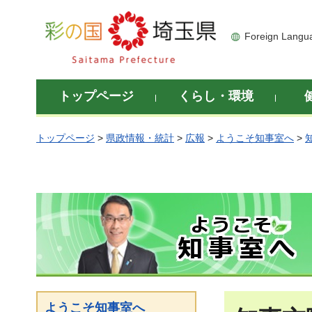
彩の国 埼玉県
Foreign Langu
トップページ
くらし・環境
トップページ
>
県政情報・統計
>
広報
>
ようこそ知事室へ
>
ようこそ知事室へ