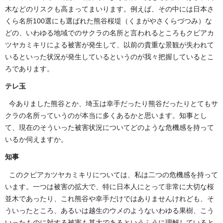
木などのリスクも高まってまいります。例えば、その中には日本さ
くら名所100選にも選ばれた熊谷桜堤（くまがやさくらづつみ）な
どの、いわゆる地域でのサクラの名所と言われるところもクビアカ
ツヤカミキリによる被害が発生して、以前の貴重な景観が失われて
いるといった状況が発生しているというのが我々把握しているとこ
ろであります。
テレ玉
今ありました熊谷とか、埼玉は幸手だったり熊谷だったりとてもサ
クラの名所っていうのが本当に多くあるかと思います。知事とし
て、現在のそういった被害状況についてどのような危機感を持って
いるか伺えますか。
知事
このクビアカツヤカミキリについては、私は二つの危機感を持って
います。一つは被害の拡大で、特に日本人にとって非常に大切な桜
並木であったり、これ熊谷や幸手だけではありませんけれども、そ
ういったところ、あるいは越生のウメのようないわゆる果樹、こう
いったものに対する被害も甚大であるというふうに理解していると