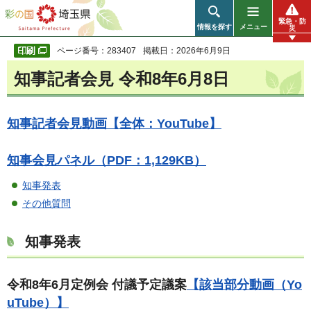
彩の国 埼玉県
緊急・防
情報を探す
メニュー
災
ページ番号：283407
掲載日：2026年6月9日
知事記者会見 令和8年6月8日
知事記者会見動画【全体：YouTube】
知事会見パネル（PDF：1,129KB）
知事発表
その他質問
知事発表
令和8年6月定例会 付議予定議案
【該当部分動画（Yo
uTube）】