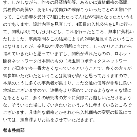
す。しかしながら、昨今の経済情勢等、あるいは資材価格の高騰、
労務費の高騰や、あるいは労働力の確保こういったことの困難に伴
って、この影響を受けて3度にわたって入札が不調となったというも
のであります。設計内容を見直して、4回目の入札公告を1月に行っ
て、開札は3月でしたけれども、これを行ったところ、無事に落札い
たしました。事業期間をこの結果により約2年間延長するということ
になりましたが、令和10年度の開所に向けて、しっかりとこれから
進めていきたいと思っていますし、開所が遅れたものの、ロボット
開発ネットワークは本県のもの（埼玉県ロボティクスネットワー
ク）が日本で今一番大きくなっているということで、多くの方々が
御参加いただいたということは期待が高いと思っておりますので、
本県のように多くの事業者が集まり、また交通の便等が非常に良い
地域にございますので、連携をより深めていけるようなそんな場に
なるとともに、多くの研究者の方々に実際にお越しいただけるよう
な、そういった場にしていきたいというふうに考えているところで
ございます。具体的な価格とかそれから入札価格の変更の状況につ
いては、担当課よりお話をさせていただきます。
都市整備部