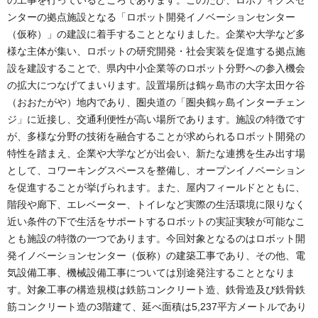
ンターの拠点施設となる「ロボット開発イノベーションセンター
（仮称）」の建設に着手することとなりました。企業や大学など多
様な主体が集い、ロボットの研究開発・社会実装を促進する拠点施
設を建設することで、県内中小企業等のロボット分野への参入機会
の拡大につなげてまいります。設置場所は鶴ヶ島市の大字太田ケ谷
（おおたがや）地内であり、圏央道の「圏央鶴ヶ島インターチェン
ジ」に近接し、交通利便性が高い場所であります。施設の特徴です
が、多様な分野の技術を融合することが求められるロボット開発の
特性を踏まえ、企業や大学などが出会い、新たな連携を生み出す場
として、コワーキングスペースを整備し、オープンイノベーション
を促進することが挙げられます。また、屋内フィールドとともに、
階段や廊下、エレベーター、トイレなど実際の生活環境に限りなく
近い条件の下で生活をサポートするロボットの実証実験が可能なこ
とも施設の特徴の一つであります。今回対象となるのはロボット開
発イノベーションセンター（仮称）の建築工事であり、その他、電
気設備工事、機械設備工事については別途発注することとなりま
す。対象工事の構造規模は鉄筋コンクリート造、鉄骨造及び鉄骨鉄
筋コンクリート造の3階建て、延べ面積は5,237平方メートルであり