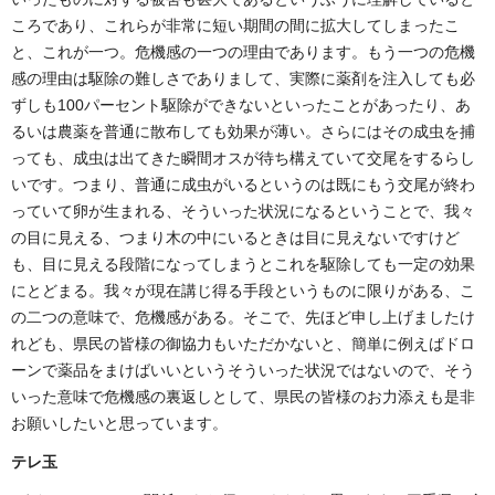
ころであり、これらが非常に短い期間の間に拡大してしまったこ
と、これが一つ。危機感の一つの理由であります。もう一つの危機
感の理由は駆除の難しさでありまして、実際に薬剤を注入しても必
ずしも100パーセント駆除ができないといったことがあったり、あ
るいは農薬を普通に散布しても効果が薄い。さらにはその成虫を捕
っても、成虫は出てきた瞬間オスが待ち構えていて交尾をするらし
いです。つまり、普通に成虫がいるというのは既にもう交尾が終わ
っていて卵が生まれる、そういった状況になるということで、我々
の目に見える、つまり木の中にいるときは目に見えないですけど
も、目に見える段階になってしまうとこれを駆除しても一定の効果
にとどまる。我々が現在講じ得る手段というものに限りがある、こ
の二つの意味で、危機感がある。そこで、先ほど申し上げましたけ
れども、県民の皆様の御協力もいただかないと、簡単に例えばドロ
ーンで薬品をまけばいいというそういった状況ではないので、そう
いった意味で危機感の裏返しとして、県民の皆様のお力添えも是非
お願いしたいと思っています。
テレ玉