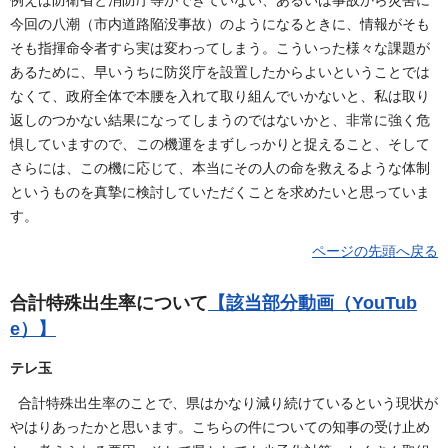
例えば防衛省と消防庁等ができていない、あるいは事故から災害に
今回の八潮（市内道路陥没事故）のようになるときに、情報がそも
そも指揮命令者すら実は変わってしまう。こういった様々な課題が
あるために、早いうちに防災庁を設置したからよいということでは
なくて、政府全体で本腰を入れて取り組んでいかないと、私は取り
返しのつかない結果になってしまうのではないかと、非常に強く危
惧していますので、この機運をまずしっかりと捉えること、そして
さらには、この機に応じて、本当にその人の命を救えるような体制
というものを真摯に検討していただくことを求めたいと思っていま
す。
ページの先頭へ戻る
合計特殊出生率について
【該当部分動画（YouTub
e）】
テレ玉
合計特殊出生率のことで、県はかなり減り続けているという現状が
やはりあったかと思います。こちらの件についての知事の受け止め