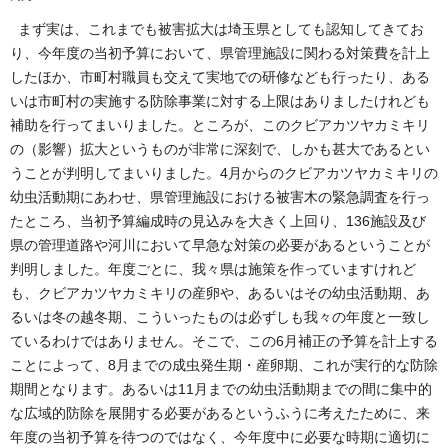
まず実は、これまでも被害拡大は埼玉県としても認知してきてお
り、今年度の当初予算において、県管理施設に関わる対策費を計上
したほか、市町村職員も交えて実地での研修なども行ったり、ある
いは市町村の実施する防除事業に対する上限はありましたけれども
補助を行ってまいりました。ところが、このクビアカツヤカミキリ
の（影響）拡大というものが非常に深刻で、しかも甚大であるとい
うことが判明してまいりました。4月からのクビアカツヤカミキリの
幼虫活動期にあわせ、県管理施設における被害木の緊急調査を行っ
たところ、当初予算編成時の見込みを大きく上回り、136施設及び
県の管理道路や河川において早急な対策の必要があるということが
判明しました。年度ごとに、我々県は施策を作っていますけれど
も、クビアカツヤカミキリの産卵や、あるいはその幼虫活動期、あ
るいは冬の越冬期、こういったものは必ずしも我々の年度と一致し
ているわけではありません。そこで、この6月補正の予算を計上する
ことによって、8月までの成虫発生期・産卵期、これが実行的な防除
期間となります。あるいは11月までの幼虫活動期までの間に集中的
な広域的防除を展開する必要があるというふうに考えたために、来
年度の当初予算を待つのではなく、今年度中に必要な時期に適切に