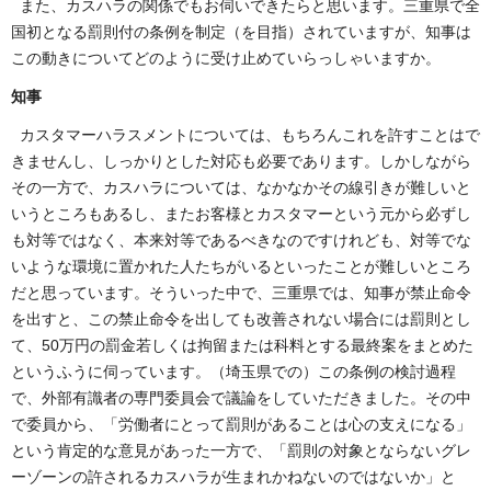
また、カスハラの関係でもお伺いできたらと思います。三重県で全
国初となる罰則付の条例を制定（を目指）されていますが、知事は
この動きについてどのように受け止めていらっしゃいますか。
知事
カスタマーハラスメントについては、もちろんこれを許すことはで
きませんし、しっかりとした対応も必要であります。しかしながら
その一方で、カスハラについては、なかなかその線引きが難しいと
いうところもあるし、またお客様とカスタマーという元から必ずし
も対等ではなく、本来対等であるべきなのですけれども、対等でな
いような環境に置かれた人たちがいるといったことが難しいところ
だと思っています。そういった中で、三重県では、知事が禁止命令
を出すと、この禁止命令を出しても改善されない場合には罰則とし
て、50万円の罰金若しくは拘留または科料とする最終案をまとめた
というふうに伺っています。（埼玉県での）この条例の検討過程
で、外部有識者の専門委員会で議論をしていただきました。その中
で委員から、「労働者にとって罰則があることは心の支えになる」
という肯定的な意見があった一方で、「罰則の対象とならないグレ
ーゾーンの許されるカスハラが生まれかねないのではないか」と