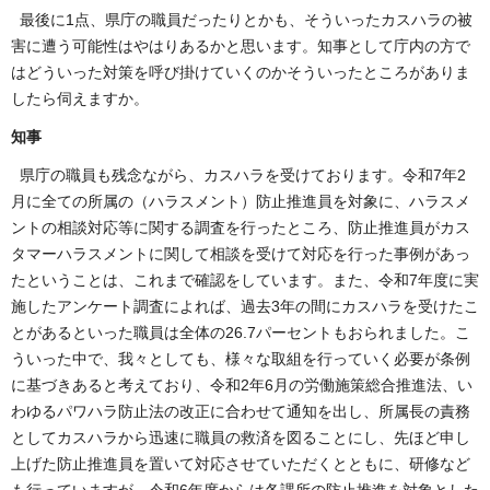
最後に1点、県庁の職員だったりとかも、そういったカスハラの被
害に遭う可能性はやはりあるかと思います。知事として庁内の方で
はどういった対策を呼び掛けていくのかそういったところがありま
したら伺えますか。
知事
県庁の職員も残念ながら、カスハラを受けております。令和7年2
月に全ての所属の（ハラスメント）防止推進員を対象に、ハラスメ
ントの相談対応等に関する調査を行ったところ、防止推進員がカス
タマーハラスメントに関して相談を受けて対応を行った事例があっ
たということは、これまで確認をしています。また、令和7年度に実
施したアンケート調査によれば、過去3年の間にカスハラを受けたこ
とがあるといった職員は全体の26.7パーセントもおられました。こ
ういった中で、我々としても、様々な取組を行っていく必要が条例
に基づきあると考えており、令和2年6月の労働施策総合推進法、い
わゆるパワハラ防止法の改正に合わせて通知を出し、所属長の責務
としてカスハラから迅速に職員の救済を図ることにし、先ほど申し
上げた防止推進員を置いて対応させていただくとともに、研修など