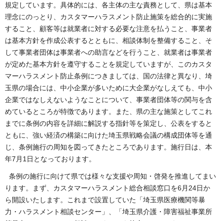
規定しています。具体的には、各主体の主な責務として、県は基本
理念にのっとり、カスタマーハラスメント防止施策を総合的に実施
すること、顧客等は就業者に対する必要な注意を払うこと、事業者
は基本方針を作成公表するとともに、相談体制を整備すること、そ
して事業者団体は事業者への助言などを行うこと、就業者は事業者
が定めた基本方針を遵守することを規定していますが、このカスタ
マーハラスメント防止条例につきましては、国の法律と異なり、埼
玉県の場合には、中小企業が多いために大企業がなしえても、中小
企業ではなしえないようなことについて、事業者団体等の関与を含
めているところが特徴であります。また、県の主な施策としてこれ
までに条例の内容を詳細に解説する指針等を策定し、公表をすると
ともに、強い経済の構築に向けた埼玉県戦略会議の構成団体等を通
じ、条例施行の周知を図ってきたところであります。施行日は、本
年7月1日となっております。
条例の施行に向けて県では様々な支援や周知・啓発を推進してまい
ります。まず、カスタマーハラスメント総合相談窓口を6月24日か
ら開設いたします。これまで設置していた「埼玉県医療機関等暴
力・ハラスメント相談センター」、「埼玉県介護・障害福祉事業所