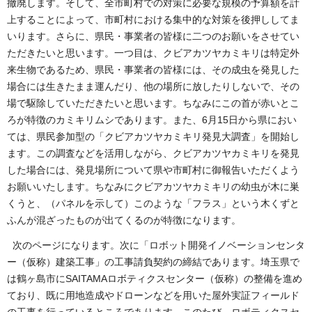
撤廃します。そして、全市町村での対策に必要な規模の予算額を計
上することによって、市町村における集中的な対策を後押ししてま
いります。さらに、県民・事業者の皆様に二つのお願いをさせてい
ただきたいと思います。一つ目は、クビアカツヤカミキリは特定外
来生物であるため、県民・事業者の皆様には、その成虫を発見した
場合には生きたまま運んだり、他の場所に放したりしないで、その
場で駆除していただきたいと思います。ちなみにこの首が赤いとこ
ろが特徴のカミキリムシであります。また、6月15日から県におい
ては、県民参加型の「クビアカツヤカミキリ発見大調査」を開始し
ます。この調査などを活用しながら、クビアカツヤカミキリを発見
した場合には、発見場所について県や市町村に御報告いただくよう
お願いいたします。ちなみにクビアカツヤカミキリの幼虫が木に巣
くうと、（パネルを示して）このような「フラス」という木くずと
ふんが混ざったものが出てくるのが特徴になります。
次のページになります。次に「ロボット開発イノベーションセンタ
ー（仮称）建築工事」の工事請負契約の締結であります。埼玉県で
は鶴ヶ島市にSAITAMAロボティクスセンター（仮称）の整備を進め
ており、既に用地造成やドローンなどを用いた屋外実証フィールド
の工事を行っているところであります。このたび、ロボティクスセ