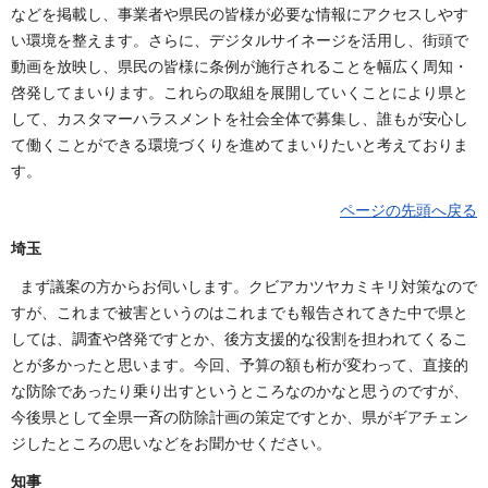
などを掲載し、事業者や県民の皆様が必要な情報にアクセスしやす
い環境を整えます。さらに、デジタルサイネージを活用し、街頭で
動画を放映し、県民の皆様に条例が施行されることを幅広く周知・
啓発してまいります。これらの取組を展開していくことにより県と
して、カスタマーハラスメントを社会全体で募集し、誰もが安心し
て働くことができる環境づくりを進めてまいりたいと考えておりま
す。
ページの先頭へ戻る
埼玉
まず議案の方からお伺いします。クビアカツヤカミキリ対策なので
すが、これまで被害というのはこれまでも報告されてきた中で県と
しては、調査や啓発ですとか、後方支援的な役割を担われてくるこ
とが多かったと思います。今回、予算の額も桁が変わって、直接的
な防除であったり乗り出すというところなのかなと思うのですが、
今後県として全県一斉の防除計画の策定ですとか、県がギアチェン
ジしたところの思いなどをお聞かせください。
知事