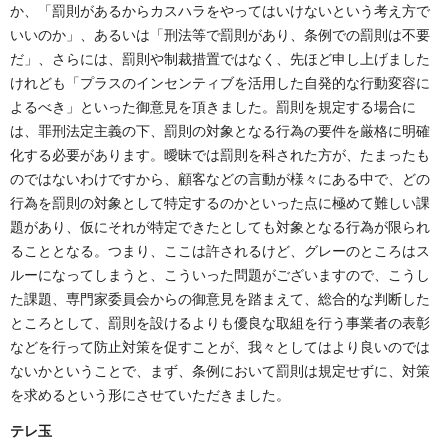
か、「罰則があるからカスハラをやってはいけないという考え方で
いいのか」、あるいは「刑法等で罰則があり、条例での罰則は不要
だ」、さらには、罰則や制裁措置ではなく、先ほど申し上げました
けれども「プラスのインセンティブを活用した自発的な行動変容に
よるべき」といった御意見を頂きました。罰則を規定する場合に
は、罪刑法定主義の下、罰則の対象となる行為の要件を厳格に明確
化する必要があります。曖昧では罰則を科された方が、たまったも
のではないわけですから、顧客などの言動が様々にある中で、どの
行為を罰則の対象として特定するのかといった点に極めて難しい課
題があり、仮にそれが特定できたとしても対象となる行為が限られ
ることとなる。つまり、ここは許されるけど、グレーのところはス
ルーになってしまうと、こういった問題がございますので、こうし
た課題、専門家委員会からの御意見を踏まえて、総合的な判断した
ところとして、罰則を設けるよりも優良な取組を行う事業者の表彰
などを行って防止対策を促すことが、我々としてはより良いのでは
ないかということで、まず、条例において罰則は規定せずに、対策
を求めるという形にさせていただきました。
テレ玉