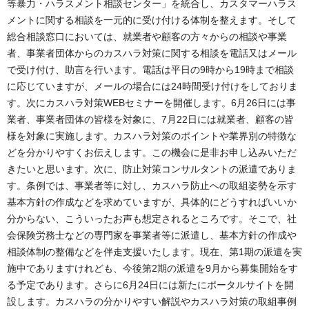
等暴力・ハラスメント相談センター」を統合し、カスタマーハラス
メントに関する相談を一元的に受け付ける体制を整えます。そして
総合相談窓口においては、就業者や顧客の方々からの相談や事業
者、事業者団体からのカスハラ対策に関する相談を電話又はメール
で受け付け、助言を行います。電話は平日の9時から19時まで相談
に応じていますが、メールの場合には24時間受け付けをしておりま
す。次にカスハラ対策WEBセミナーを開催します。6月26日には事
業者、事業者団体の皆様を対象に、7月22日には就業者、顧客の皆
様を対象に実施します。カスハラ対策のポイントや業界別の特徴な
どを分かりやすくお伝えします。この機会に是非お申し込みいただ
きたいと思います。次に、防止対策コンサルタントの派遣でありま
す。条例では、事業者等に対し、カスハラ防止への取組姿勢を示す
基本方針の作成などを求めていますが、具体的にどうすればいいか
分からない、こういったお声も想定されるところです。そこで、社
会保険労務士などの専門家を事業者等に派遣し、基本方針の作成や
相談体制の整備などを伴走支援いたします。現在、第1期の派遣を実
施中でありますけれども、今後第2期の派遣を9月から募集開始をす
る予定であります。さらに6月24日には新たにポータルサイトを開
設します。カスハラの分かりやすい解説やカスハラ対策の取組事例