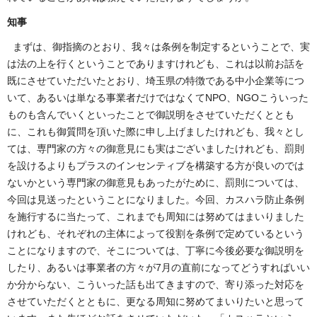
知事
まずは、御指摘のとおり、我々は条例を制定するということで、実
は法の上を行くということでありますけれども、これは以前お話を
既にさせていただいたとおり、埼玉県の特徴である中小企業等につ
いて、あるいは単なる事業者だけではなくてNPO、NGOこういった
ものも含んでいくといったことで御説明をさせていただくととも
に、これも御質問を頂いた際に申し上げましたけれども、我々とし
ては、専門家の方々の御意見にも実はございましたけれども、罰則
を設けるよりもプラスのインセンティブを構築する方が良いのでは
ないかという専門家の御意見もあったがために、罰則については、
今回は見送ったということになりました。今回、カスハラ防止条例
を施行するに当たって、これまでも周知には努めてはまいりました
けれども、それぞれの主体によって役割を条例で定めているという
ことになりますので、そこについては、丁寧に今後必要な御説明を
したり、あるいは事業者の方々が7月の直前になってどうすればいい
か分からない、こういった話も出てきますので、寄り添った対応を
させていただくとともに、更なる周知に努めてまいりたいと思って