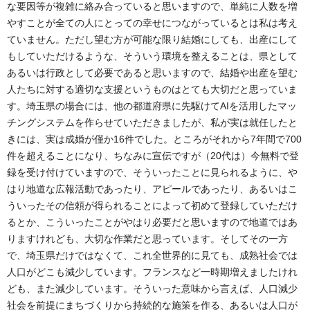
な要因等が複雑に絡み合っていると思いますので、単純に人数を増
やすことが全ての人にとっての幸せにつながっているとは私は考え
ていません。ただし望む方が可能な限り結婚にしても、出産にして
もしていただけるような、そういう環境を整えることは、県として
あるいは行政として必要であると思いますので、結婚や出産を望む
人たちに対する適切な支援というものはとても大切だと思っていま
す。埼玉県の場合には、他の都道府県に先駆けてAIを活用したマッ
チングシステムを作らせていただきましたが、私が実は就任したと
きには、実は成婚が僅か16件でした。ところがそれから7年間で700
件を超えることになり、ちなみに宣伝ですが（20代は）今無料で登
録を受け付けていますので、そういったことに見られるように、や
はり地道な広報活動であったり、アピールであったり、あるいはこ
ういったその信頼が得られることによって初めて登録していただけ
るとか、こういったことがやはり必要だと思いますので地道ではあ
りますけれども、大切な作業だと思っています。そしてその一方
で、埼玉県だけではなくて、これ全世界的に見ても、成熟社会では
人口がどこも減少しています。フランスなど一時期増えましたけれ
ども、また減少しています。そういった意味から言えば、人口減少
社会を前提にまちづくりから持続的な施策を作る、あるいは人口が