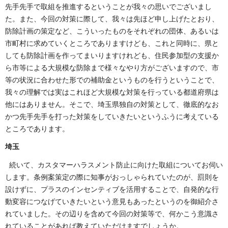
先手先手で取組を推進するということが我々の思いでございまし
た。また、今回の対策に際して、我々は先ほど申し上げたとおり、
防除計画の策定など、こういったものをそれぞれの団体、あるいは
市町村に求めていくところでありますけども、これと同時に、県と
しても防除計画を作ってまいりますけれども、住民参加型の支援か
ら市等による大規模な防除まで様々なやり方がございますので、市
等の状況に合わせた形での補助金というものを行うということで、
我々の理解では実はこれほど大規模な対策を行っている都道府県は
他にはありません。そこで、埼玉県独自の対策として、徹底的なお
かつ先手先手を打った対策をしていきたいというふうに考えている
ところであります。
埼玉
続いて、カスタマーハラスメント防止に向けた取組についてお伺い
します。条例案策定の際に知事がおっしゃられていたのが、罰則を
設けずに、プラスのインセンティブを活用することで、自発的な行
動変容につなげていきたいという意見もあったというのを御紹介さ
れていました。その辺りを含めて今回の対策等で、何かこう意識さ
れていることがあれば教えていただけますでしょうか。