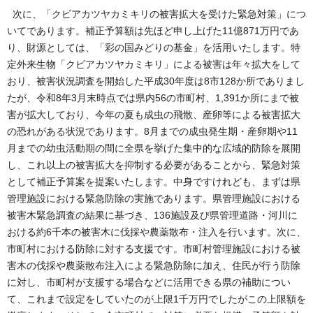
次に、「クビアカツヤカミキリの被害拡大を受けた緊急対策」につ
いてであります。補正予算額は先ほど申し上げた11億871万円であ
り、財源としては、「彩の国みどりの基金」を活用いたします。特
定外来生物「クビアカツヤカミキリ」による被害は年々拡大をして
おり、被害状況調査を開始した平成30年度は8市128か所でありまし
たが、令和8年3月末時点では県内56の市町村、1,391か所にまで被
害が拡大しており、今年の夏も成虫の飛散、産卵等による被害拡大
の恐れがある状況であります。8月までの成虫発生期・産卵期や11
月までの幼虫活動期の間に全県を挙げた集中的な広域的防除を展開
し、これ以上の被害拡大を抑制する必要があることから、緊急対策
として補正予算案を提案いたします。中身ですけれども、まずは県
管理施設における緊急防除の実施であります。県管理施設における
被害木緊急調査の結果に基づき、136施設及び県管理道路・河川に
おける約6千本の被害木に伐採や農薬散布・注入を行います。次に、
市町村における防除に対する支援です。市町村管理施設における被
害木の伐採や農薬散布注入による緊急防除に加え、住民が行う防除
に対し、市町村が支援する場合などに活用できる県の補助につい
て、これまで設定をしていたのが上限1千万円でしたがこの上限額を