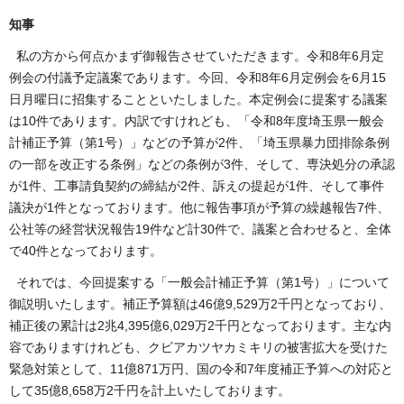
知事
私の方から何点かまず御報告させていただきます。令和8年6月定
例会の付議予定議案であります。今回、令和8年6月定例会を6月15
日月曜日に招集することといたしました。本定例会に提案する議案
は10件であります。内訳ですけれども、「令和8年度埼玉県一般会
計補正予算（第1号）」などの予算が2件、「埼玉県暴力団排除条例
の一部を改正する条例」などの条例が3件、そして、専決処分の承認
が1件、工事請負契約の締結が2件、訴えの提起が1件、そして事件
議決が1件となっております。他に報告事項が予算の繰越報告7件、
公社等の経営状況報告19件など計30件で、議案と合わせると、全体
で40件となっております。
それでは、今回提案する「一般会計補正予算（第1号）」について
御説明いたします。補正予算額は46億9,529万2千円となっており、
補正後の累計は2兆4,395億6,029万2千円となっております。主な内
容でありますけれども、クビアカツヤカミキリの被害拡大を受けた
緊急対策として、11億871万円、国の令和7年度補正予算への対応と
して35億8,658万2千円を計上いたしております。