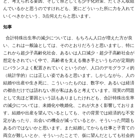
と、考えられる要因、そして県としても少子化対策、たくさん取組
んでいるかと思うのですけれども、更にどういった所に力を入れて
いくべきかという、3点伺えたらと思います。
知事
合計特殊出生率の減少については、もちろん人口が増えた方が良
い、これは一般論としては、そのとおりだろうと思いますし、特に
これから超少子高齢化社会、あるいは人口減少・超少子高齢社会が
想定をされていく中で、高齢者を支える働き手というものが定期的
にバランスよく配置されていくというのが、人口のデモグラフィ的
（統計学的）には正しい姿であると思います。しかしながら、人の
結婚や出産や生き死に、こういったものは、数字や、あるいは経済
の都合だけでは語れない所が私はあると考えています。現実の問題
として先ほど要因という話もありましたけれども、合計特殊出生率
の減少については、未婚化や晩婚化、これが大きく影響しておりま
す。結婚や出産を望んでいるとしても、その背景では経済的な不安
定があったり、出会いの機会が減っているとか、そういった問題も
あるのではないかと思います。また結婚してからも仕事と子育ての
両立が難しいとか、そういったことで、仮に望んだとしても社会的