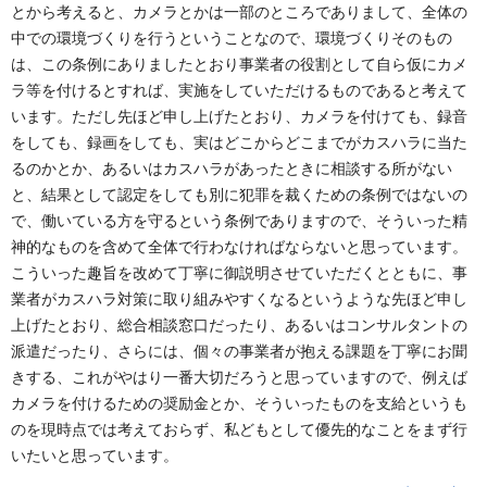
とから考えると、カメラとかは一部のところでありまして、全体の
中での環境づくりを行うということなので、環境づくりそのもの
は、この条例にありましたとおり事業者の役割として自ら仮にカメ
ラ等を付けるとすれば、実施をしていただけるものであると考えて
います。ただし先ほど申し上げたとおり、カメラを付けても、録音
をしても、録画をしても、実はどこからどこまでがカスハラに当た
るのかとか、あるいはカスハラがあったときに相談する所がない
と、結果として認定をしても別に犯罪を裁くための条例ではないの
で、働いている方を守るという条例でありますので、そういった精
神的なものを含めて全体で行わなければならないと思っています。
こういった趣旨を改めて丁寧に御説明させていただくとともに、事
業者がカスハラ対策に取り組みやすくなるというような先ほど申し
上げたとおり、総合相談窓口だったり、あるいはコンサルタントの
派遣だったり、さらには、個々の事業者が抱える課題を丁寧にお聞
きする、これがやはり一番大切だろうと思っていますので、例えば
カメラを付けるための奨励金とか、そういったものを支給というも
のを現時点では考えておらず、私どもとして優先的なことをまず行
いたいと思っています。