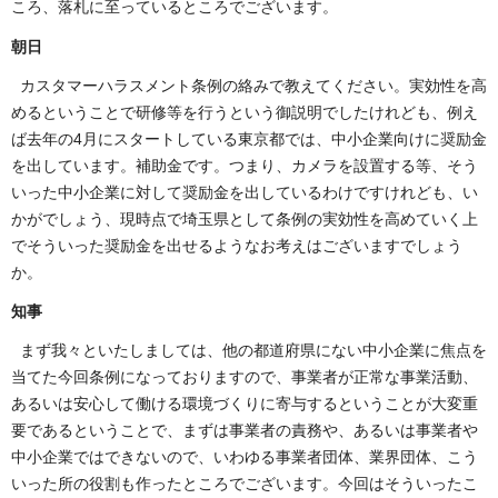
ころ、落札に至っているところでございます。
朝日
カスタマーハラスメント条例の絡みで教えてください。実効性を高
めるということで研修等を行うという御説明でしたけれども、例え
ば去年の4月にスタートしている東京都では、中小企業向けに奨励金
を出しています。補助金です。つまり、カメラを設置する等、そう
いった中小企業に対して奨励金を出しているわけですけれども、い
かがでしょう、現時点で埼玉県として条例の実効性を高めていく上
でそういった奨励金を出せるようなお考えはございますでしょう
か。
知事
まず我々といたしましては、他の都道府県にない中小企業に焦点を
当てた今回条例になっておりますので、事業者が正常な事業活動、
あるいは安心して働ける環境づくりに寄与するということが大変重
要であるということで、まずは事業者の責務や、あるいは事業者や
中小企業ではできないので、いわゆる事業者団体、業界団体、こう
いった所の役割も作ったところでございます。今回はそういったこ