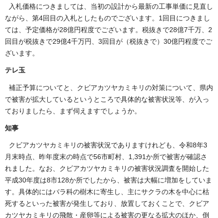
入札価格につきましては、当初の設計から最新の工事単価に見直し
ながら、第4回目の入札としたものでございます。1回目につきまし
ては、予定価格が28億円程度でございます。税抜きで28億7千万、2
回目が税抜きで29億4千万円、3回目が（税抜きで）30億円程度でご
ざいます。
テレ玉
補正予算についてと、クビアカツヤカミキリの対策について、県内
で被害が拡大しているというところで具体的な被害状況等、が入っ
ておりましたら、まず伺えますでしょうか。
知事
クビアカツヤカミキリの被害状況でありますけれども、令和8年3
月末時点、昨年度末の時点で56市町村、1,391か所で被害が確認さ
れました。なお、クビアカツヤカミキリの被害状況調査を開始した
平成30年度は8市128か所でしたから、被害は大幅に増加をしていま
す。具体的にはバラ科の樹木に寄生し、主にサクラの木を中心に枯
死するといった被害が発生しており、放置しておくことで、クビア
カツヤカミキリの飛散・産卵等による被害の更なる拡大のほか、倒