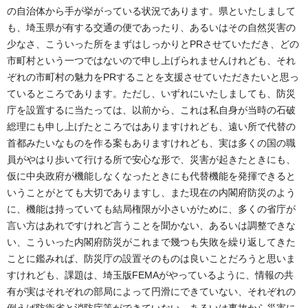
の自治体から手が挙がっている状況であります。県といたしまして
も、埼玉県が有する交通の便であったり、あるいはその自然災害の
少なさ、こういった所をまずはしっかりとPRさせていただき、どの
市町村という一つではないので申し上げられませんけれども、それ
ぞれの市町村の魅力をPRすることを支援させていただきたいと思っ
ているところであります。ただし、いずれにいたしましても、防災
庁を設置するに当たっては、以前から、これは私自身が当時の石破
総理にも申し上げたところではありますけれども、遠い所で代替の
首都みたいなものを作る案もありますけれども、実は多くの国の職
員がやはり歩いて行ける所で安心な形で、災害が起きたときにも、
仮に中央政府が機能しなくなったときにも代替機能を発揮できると
いうことがとても大切でありますし、また現在の内閣府防災のよう
に、機能は持っていても結局権限が小さいがために、多くの省庁が
言い方はあれですけれど言うことを聞かない、あるいは調整できな
い、こういった内閣府防災がこれまで幾つも失敗を繰り返してきた
ことに鑑みれば、防災庁の設置そのものは良いことだろうと思いま
すけれども、課題は、埼玉版FEMAがやっているように、情報の共
有が実はそれぞれの部局によって円滑にできていない、それぞれの