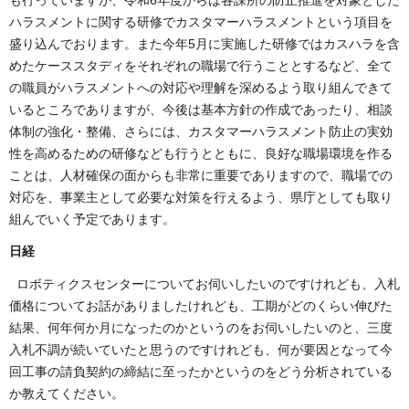
も行っていますが、令和6年度からは各課所の防止推進を対象とした
ハラスメントに関する研修でカスタマーハラスメントという項目を
盛り込んでおります。また今年5月に実施した研修ではカスハラを含
めたケーススタディをそれぞれの職場で行うこととするなど、全て
の職員がハラスメントへの対応や理解を深めるよう取り組んできて
いるところでありますが、今後は基本方針の作成であったり、相談
体制の強化・整備、さらには、カスタマーハラスメント防止の実効
性を高めるための研修なども行うとともに、良好な職場環境を作る
ことは、人材確保の面からも非常に重要でありますので、職場での
対応を、事業主として必要な対策を行えるよう、県庁としても取り
組んでいく予定であります。
日経
ロボティクスセンターについてお伺いしたいのですけれども、入札
価格についてお話がありましたけれども、工期がどのくらい伸びた
結果、何年何か月になったのかというのをお伺いしたいのと、三度
入札不調が続いていたと思うのですけれども、何が要因となって今
回工事の請負契約の締結に至ったかというのをどう分析されている
か教えてください。