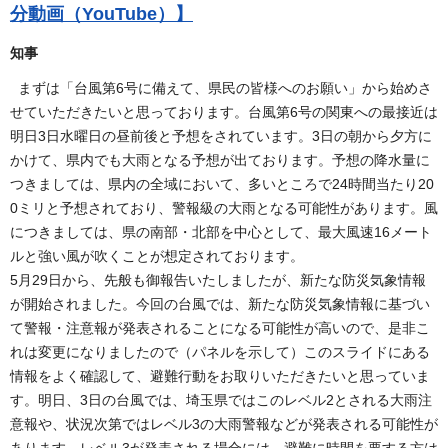
分動画（YouTube）】
知事
まずは「台風第6号に備えて、県民の皆様へのお願い」から始めさ
せていただきたいと思っております。台風第6号の関東への最接近は
明日3日水曜日の昼前後と予想をされています。3日の朝から夕方に
かけて、県内でも大雨となる予想が出ております。予想の降水量に
つきましては、県内の全域において、多いところで24時間当たり20
0ミリと予想されており、警報級の大雨となる可能性があります。風
につきましては、県の南部・北部を中心として、最大風速16メート
ルと強い風が吹くことが想定されております。
5月29日から、先般も御報告いたしましたが、新たな防災気象情報
が開始されました。今回の台風では、新たな防災気象情報に基づい
て警報・注意報が発表されることになる可能性が高いので、是非こ
れは変更になりましたので（パネルを示して）このスライドにある
情報をよく確認して、避難行動をお取りいただきたいと思っていま
す。明日、3日の台風では、埼玉県ではこのレベル2とされる大雨注
意報や、状況次第ではレベル3の大雨警報などが発表される可能性が
あります。レベル3が発表される場合には、避難に時間を要する方は