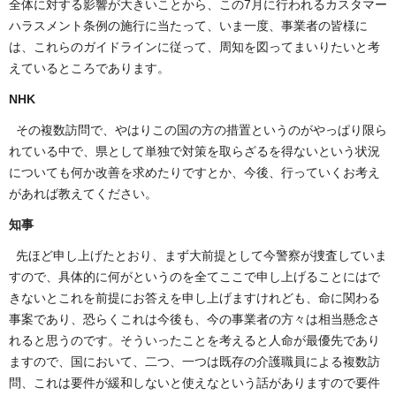
全体に対する影響が大きいことから、この7月に行われるカスタマー
ハラスメント条例の施行に当たって、いま一度、事業者の皆様に
は、これらのガイドラインに従って、周知を図ってまいりたいと考
えているところであります。
NHK
その複数訪問で、やはりこの国の方の措置というのがやっぱり限ら
れている中で、県として単独で対策を取らざるを得ないという状況
についても何か改善を求めたりですとか、今後、行っていくお考え
があれば教えてください。
知事
先ほど申し上げたとおり、まず大前提として今警察が捜査していま
すので、具体的に何がというのを全てここで申し上げることにはで
きないとこれを前提にお答えを申し上げますけれども、命に関わる
事案であり、恐らくこれは今後も、今の事業者の方々は相当懸念さ
れると思うのです。そういったことを考えると人命が最優先であり
ますので、国において、二つ、一つは既存の介護職員による複数訪
問、これは要件が緩和しないと使えなという話がありますので要件