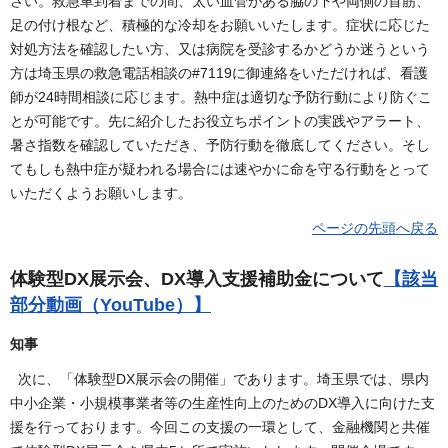
さい。救急車到着までの間、太い血管がある脇の下や両側の首筋、
足の付け根など、積極的な冷却をお願いいたします。症状に応じた
対処方法を確認したい方、又は病院を受診するかどうか迷うという
方は埼玉県の救急電話相談の#7119に御連絡をいただければ、看護
師が24時間相談に応じます。熱中症は適切な予防行動により防ぐこ
とが可能です。先に紹介したお役立ちポイントの実践やアラート、
暑さ指数を確認していただき、予防行動を徹底してください。そし
てもしも熱中症が疑われる場合には速やかに命を守る行動をとって
いただくようお願いします。
ページの先頭へ戻る
体験型DX展示会、DX導入支援補助金について
【該当
部分動画（YouTube）】
知事
次に、「体験型DX展示会の開催」であります。埼玉県では、県内
中小企業・小規模事業者等の生産性向上のためのDX導入に向けた支
援を行っております。今回この支援の一環として、金融機関と共催