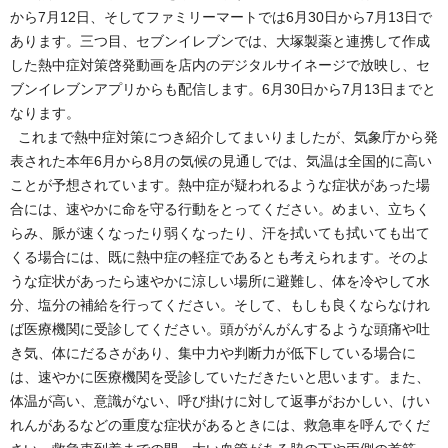
から7月12日、そしてファミリーマートでは6月30日から7月13日で
あります。三つ目、セブンイレブンでは、大塚製薬と連携して作成
した熱中症対策啓発動画を店内のデジタルサイネージで放映し、セ
ブンイレブンアプリからも配信します。6月30日から7月13日までと
なります。
これまで熱中症対策につき紹介してまいりましたが、気象庁から発
表された本年6月から8月の気候の見通しでは、気温は全国的に高い
ことが予想されています。熱中症が疑われるような症状があった場
合には、速やかに命を守る行動をとってください。めまい、立ちく
らみ、脈が速くなったり弱くなったり、汗を拭いても拭いても出て
くる場合には、既に熱中症の軽症であるとも考えられます。そのよ
うな症状があったら速やかに涼しい場所に避難し、体を冷やして水
分、塩分の補給を行ってください。そして、もしも良くならなけれ
ば医療機関に受診してください。頭ががんがんするような頭痛や吐
き気、体にだるさがあり、集中力や判断力が低下している場合に
は、速やかに医療機関を受診していただきたいと思います。また、
体温が高い、意識がない、呼び掛けに対して返事がおかしい、けい
れんがあるなどの重度な症状があるときには、救急車を呼んでくだ