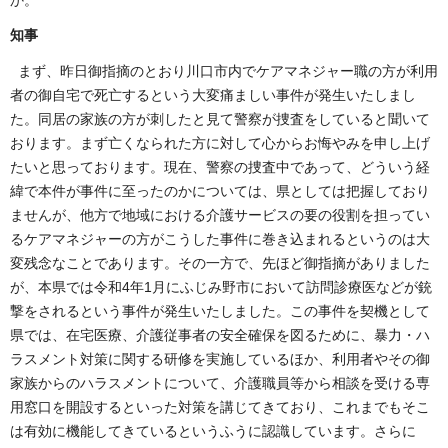
か。
知事
まず、昨日御指摘のとおり川口市内でケアマネジャー職の方が利用
者の御自宅で死亡するという大変痛ましい事件が発生いたしまし
た。同居の家族の方が刺したと見て警察が捜査をしていると聞いて
おります。まず亡くなられた方に対して心からお悔やみを申し上げ
たいと思っております。現在、警察の捜査中であって、どういう経
緯で本件が事件に至ったのかについては、県としては把握しており
ませんが、他方で地域における介護サービスの要の役割を担ってい
るケアマネジャーの方がこうした事件に巻き込まれるというのは大
変残念なことであります。その一方で、先ほど御指摘がありました
が、本県では令和4年1月にふじみ野市において訪問診療医などが銃
撃をされるという事件が発生いたしました。この事件を契機として
県では、在宅医療、介護従事者の安全確保を図るために、暴力・ハ
ラスメント対策に関する研修を実施しているほか、利用者やその御
家族からのハラスメントについて、介護職員等から相談を受ける専
用窓口を開設するといった対策を講じてきており、これまでもそこ
は有効に機能してきているというふうに認識しています。さらに