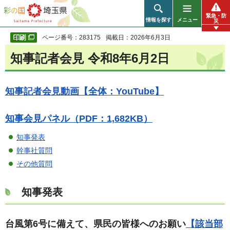
彩の国 埼玉県
緊急・防
情報を探す
メニュー
災
ページ番号：283175
掲載日：2026年6月3日
知事記者会見 令和8年6月2日
知事記者会見動画【全体：YouTube】
知事会見パネル（PDF：1,682KB）
知事発表
幹事社質問
その他質問
知事発表
台風第6号に備えて、県民の皆様へのお願い
【該当部