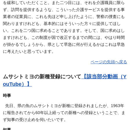
を緩和していただくこと。また二つ目には、それを介護職員に限ら
ず、訪問を提供するような、こういった介護サービスを提供する事
業者の従業員に、これも先ほど申し上げたように、警察の捜査にも
関わりますけれども、基本的にはそういった方々に提供してほし
い。これを二つ国に求めることであります。そして、国に求めはし
ますけれども、この制度が国で改正するまでの間には、やはり時間
が掛かるでしょうから、県として早急に何が行えるかはこれは早急
に考えたいと思っています。
ページの先頭へ戻る
ムサシトミヨの新種登録について
【該当部分動画（Y
ouTube）】
時事
先日、県の魚のムサシトミヨが新種に登録されましたが、1963年
に報告されてから60年以上経っての新種への登録ということで、ま
ず知事の受け止めを伺いたいです。
知事