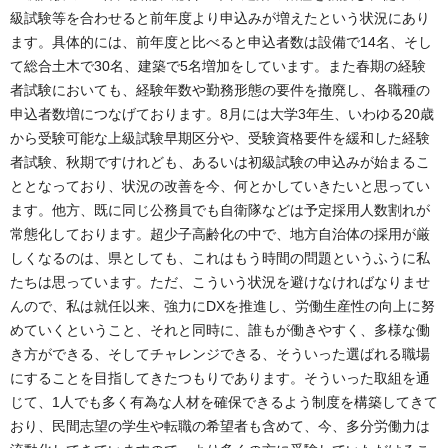
級試験等を合わせると前年度より申込みが増えたという状況にあり
ます。具体的には、前年度と比べると申込者数は設備で14名、そし
て総合土木で30名、建築で5名増加をしています。また春期の経験
者試験においても、経験年数や勤務形態の要件を撤廃し、各職種の
申込者数増につなげております。8月には大学3年生、いわゆる20歳
から受験可能な上級試験早期区分や、受験資格要件を緩和した経験
者試験、秋期ですけれども、あるいは初級試験の申込みが始まるこ
ととなっており、状況の改善を今、何とかしていきたいと思ってい
ます。他方、既に同じ公務員でも自衛隊などは予定採用人数割れが
常態化しております。超少子高齢化の中で、地方自治体の採用が厳
しくなるのは、県としても、これはもう時間の問題というふうに私
たちは思っています。ただ、こういう状況を避けなければなりませ
んので、私は就任以来、強力にDXを推進し、労働生産性の向上に努
めていくということ、それと同時に、誰もが働きやすく、多様な働
き方ができる、そしてチャレンジできる、そういった選ばれる職場
にすることを目指してきたつもりであります。そういった取組を通
じて、1人でも多く有為な人材を確保できるよう制度を構築してきて
おり、民間志望の学生や転職の希望者も含めて、今、多分労働力は