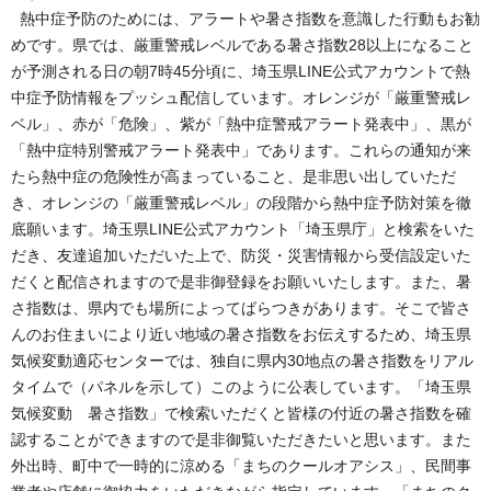
熱中症予防のためには、アラートや暑さ指数を意識した行動もお勧
めです。県では、厳重警戒レベルである暑さ指数28以上になること
が予測される日の朝7時45分頃に、埼玉県LINE公式アカウントで熱
中症予防情報をプッシュ配信しています。オレンジが「厳重警戒レ
ベル」、赤が「危険」、紫が「熱中症警戒アラート発表中」、黒が
「熱中症特別警戒アラート発表中」であります。これらの通知が来
たら熱中症の危険性が高まっていること、是非思い出していただ
き、オレンジの「厳重警戒レベル」の段階から熱中症予防対策を徹
底願います。埼玉県LINE公式アカウント「埼玉県庁」と検索をいた
だき、友達追加いただいた上で、防災・災害情報から受信設定いた
だくと配信されますので是非御登録をお願いいたします。また、暑
さ指数は、県内でも場所によってばらつきがあります。そこで皆さ
んのお住まいにより近い地域の暑さ指数をお伝えするため、埼玉県
気候変動適応センターでは、独自に県内30地点の暑さ指数をリアル
タイムで（パネルを示して）このように公表しています。「埼玉県
気候変動 暑さ指数」で検索いただくと皆様の付近の暑さ指数を確
認することができますので是非御覧いただきたいと思います。また
外出時、町中で一時的に涼める「まちのクールオアシス」、民間事