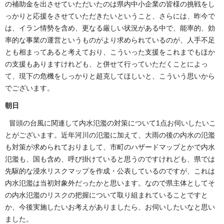
の補助金を出させていただいたのは県内中小企業の皆様の挑戦をし
っかりと応援をさせていただきたいということ、さらには、昨今で
は、イラン情勢を含め、更なる厳しい状況がある中で、能率的、効
率的な事業の運営というものがより求められているのが、人手不足
とも相まってあると考えており、こういった支援をこれまでもほか
の支援もありますけれども、と併せて行っていただくことによっ
て、現下の危機をしっかりと超克してほしいと、こういう思いから
でございます。
朝日
冒頭の台風に関連して内水氾濫の対策について1点お伺いしたいこ
とがございます。近年河川の氾濫に加えて、大雨の後の内水の氾濫
も対策が求められておりまして、市町のハザードマップとかで内水
氾濫も、国も含め、呼び掛けていると思うのですけれども、県では
先駆的な浸水リスクマップを作成・公表しているのですが、これは
内水氾濫は当初対象外だったかと思います。なので県主体としてそ
の内水氾濫のリスクの把握について取り組まれていることですと
か、今後実施したいお考えがありましたら、お伺いしたいなと思い
ました。