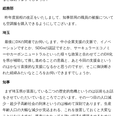
総務部
昨年度規程の改正をいたしまして、知事部局の職員の被服について
も空調服を購入できるようにしてございます。
埼玉
最後にDXの関連でお伺いします。中小企業支援の文脈で、イノベ
ーションですとか、SDGsの認証ですとか、サーキュラーエコノミ
ーやカーボンニュートラルといった様々な政策と合わせてこのDX化
を県が補助して推し進めることの意義と、あと今回の支援金という
のはかなり直接的な支援になるかと思うのですが、そこに御決断さ
れた経緯みたいなところをお伺いできますでしょうか。
知事
まず埼玉県が直面している二つの歴史的危機というのは以前もお話
をさせていただいているところでございます。その一つ目の人口減
少・超少子高齢社会の到来というのは極めて深刻であります。生産
年齢人口の大幅な減少が見込まれる、これを放置しておくと大変な
ことになりますが、将来にわたっても強い経済を構築させるために