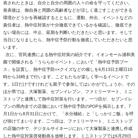
表されたときは、自分と自分の周囲の人々の命を守ってください。
発表後は、御自身と周囲の高齢者などが涼しく過ごすことができる
環境かどうかを再確認するとともに、運動、外出、イベントなどの
責任者は、熱中症対策が十分徹底できているかを確認し、徹底でき
ない場合には、中止、延期を判断いただきたいと思います。そして
当日になりましたら、熱中症予防行動を徹底していただきたいと思
います。
次に、官民連携による熱中症対策の紹介です。イオンモール浦和美
園で開催される「うららかイベント」において「熱中症予防ブー
ス」を設置し、熱中症予防○×クイズなどの催しを6月13日土曜日10
時から16時まで行います。こどもたちが楽しく学べるイベントで
す。1日だけですけれども親子で参加してはいかがでしょうか。その
ほか県では、大塚製薬、セブンイレブン、ファミリーマート、ミニ
ストップと連携して熱中症対策を行います。一つ目が、セブンイレ
ブンの県内全ての店舗において熱中症予防のPOPを掲示します。7
月1日から8月31日にかけて、「水分補給」と「しっかりご飯」を呼
び掛けてまいります。二つ目は、ファミリーマート、ミニストップ
の店舗の中で、デジタルサイネージにおいて大塚製薬と連携し作成
した熱中症対策啓発動画を放映します。ミニストップでは6月29日