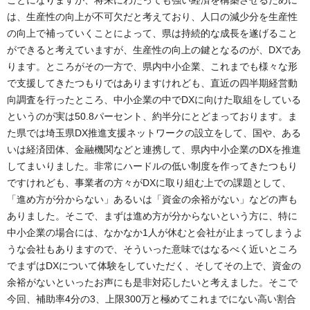
は、生産性の向上が不可欠だと考えており、人口の減少分を生産性
の向上で補っていくことによって、県は持続的な成長を遂げること
ができると考えていますが、生産性の向上の鍵となるのが、DXであ
ります。ところがその一方で、県内中小企業、これまでも様々な形
で支援してきたつもりではありますけれども、直近の四半期経営動
向調査を行ったところ、中小企業の中でDXに向けた取組をしている
というのが実は50.8パーセント、約半分にとどまっております。ま
た県では埼玉県DX推進支援ネットワークの設立をして、国や、ある
いは経済団体、金融機関などと連携して、県内中小企業のDXを推進
してまいりました。非常にハードルの低い制度を作ってきたつもり
ですけれども、事業者の方々がDXに取り組む上での課題として、
「進め方が分からない」あるいは「資金の余裕がない」などの声も
ありました。そこで、まずは進め方が分からないという方に、特に
中小企業の場合には、なかなか1人が休むと会社が止まってしまうよ
うな会社もありますので、そういった意味ではなるべく近いところ
でまずはDXについて体験をしていただく、そしてその上で、資金の
余裕がないといったお声にも是非対応したいと考えました。そこで
今回、補助率4分の3、上限300万と極めてこれまでにない高い割合