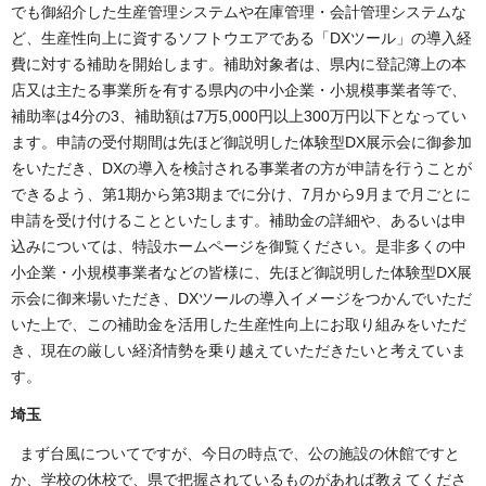
でも御紹介した生産管理システムや在庫管理・会計管理システムな
ど、生産性向上に資するソフトウエアである「DXツール」の導入経
費に対する補助を開始します。補助対象者は、県内に登記簿上の本
店又は主たる事業所を有する県内の中小企業・小規模事業者等で、
補助率は4分の3、補助額は7万5,000円以上300万円以下となってい
ます。申請の受付期間は先ほど御説明した体験型DX展示会に御参加
をいただき、DXの導入を検討される事業者の方が申請を行うことが
できるよう、第1期から第3期までに分け、7月から9月まで月ごとに
申請を受け付けることといたします。補助金の詳細や、あるいは申
込みについては、特設ホームページを御覧ください。是非多くの中
小企業・小規模事業者などの皆様に、先ほど御説明した体験型DX展
示会に御来場いただき、DXツールの導入イメージをつかんでいただ
いた上で、この補助金を活用した生産性向上にお取り組みをいただ
き、現在の厳しい経済情勢を乗り越えていただきたいと考えていま
す。
埼玉
まず台風についてですが、今日の時点で、公の施設の休館ですと
か、学校の休校で、県で把握されているものがあれば教えてくださ