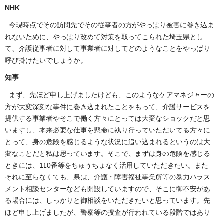
NHK
今現時点でその訪問先でその従事者の方がやっぱり被害に巻き込ま
れないために、やっぱり改めて対策を取ってこられた埼玉県とし
て、介護従事者に対して事業者に対してどのようなことをやっぱり
呼び掛けたいでしょうか。
知事
まず、先ほど申し上げましたけども、このようなケアマネジャーの
方が大変深刻な事件に巻き込まれたことをもって、介護サービスを
提供する事業者やそこで働く方々にとっては大変なショックだと思
いますし、本来必要な仕事を懸命に執り行っていただいてる方々に
とって、身の危険を感じるような状況に追い込まれるというのは大
変なことだと私は思っています。そこで、まずは身の危険を感じる
ときには、110番等をちゅうちょなく活用していただきたい。また
それに至らなくても、県は、介護・障害福祉事業所等の暴力ハラス
メント相談センターなども開設していますので、そこに御不安があ
る場合には、しっかりと御相談をいただきたいと思っています。先
ほど申し上げましたが、警察等の捜査が行われている段階ではあり