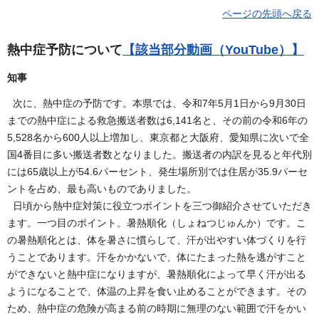
ページの先頭へ戻る
熱中症予防について
【該当部分動画（YouTube）】
知事
次に、熱中症の予防です。本県では、令和7年5月1日から9月30日
までの熱中症による救急搬送者数は6,141名と、その前の令和6年の
5,528名から600人以上増加し、東京都と大阪府、愛知県に次いで全
国4番目に多い搬送者数となりました。搬送者の内訳を見ると年代別
には65歳以上が54.6パーセント、発生場所別では住居が35.9パーセ
ントを占め、最も高いものでありました。
日頃から熱中症対策に役立つポイントを三つ御紹介させていただき
ます。一つ目のポイント。暑熱順化（しょねつじゅんか）です。こ
の暑熱順化とは、体を暑さに慣らして、汗が出やすい体づくりを行
うことであります。汗をかかないで、体にたまった熱を逃がすこと
ができないと熱中症になりますが、暑熱順化によって早く汗が出る
ようになることで、体温の上昇を食い止めることができます。その
ため、熱中症の危険が高まる前の時期に無理のない範囲で汗をかい