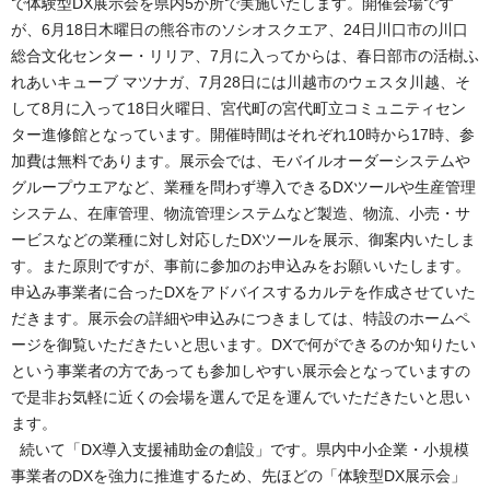
で体験型DX展示会を県内5か所で実施いたします。開催会場です
が、6月18日木曜日の熊谷市のソシオスクエア、24日川口市の川口
総合文化センター・リリア、7月に入ってからは、春日部市の活樹ふ
れあいキューブ マツナガ、7月28日には川越市のウェスタ川越、そ
して8月に入って18日火曜日、宮代町の宮代町立コミュニティセン
ター進修館となっています。開催時間はそれぞれ10時から17時、参
加費は無料であります。展示会では、モバイルオーダーシステムや
グループウエアなど、業種を問わず導入できるDXツールや生産管理
システム、在庫管理、物流管理システムなど製造、物流、小売・サ
ービスなどの業種に対し対応したDXツールを展示、御案内いたしま
す。また原則ですが、事前に参加のお申込みをお願いいたします。
申込み事業者に合ったDXをアドバイスするカルテを作成させていた
だきます。展示会の詳細や申込みにつきましては、特設のホームペ
ージを御覧いただきたいと思います。DXで何ができるのか知りたい
という事業者の方であっても参加しやすい展示会となっていますの
で是非お気軽に近くの会場を選んで足を運んでいただきたいと思い
ます。
続いて「DX導入支援補助金の創設」です。県内中小企業・小規模
事業者のDXを強力に推進するため、先ほどの「体験型DX展示会」