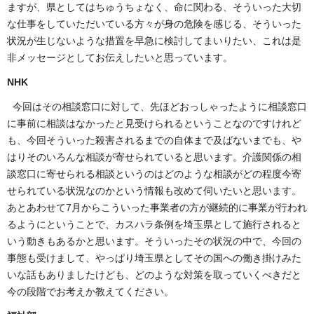
ますが、県としてはちゅうちょなく、命に関わる、そういった大切
な仕事をしていただいている方々が身の危険を感じる、そういった
状況が生じないような措置を早急に検討してまいりたい、これは是
非メッセージとしてお伝えしたいと思っています。
NHK
今回はその相談窓口に対して、先ほどおっしゃったように相談窓口
に事前に相談はなかったと見受けられるということなのですけれど
も、今回そういった殺害されるまでの自体まで及ばないまでも、や
はりそのいろんな相談が寄せられていると思います。介護関係の相
談窓口に寄せられる相談というのはどのような相談がどの程度今寄
せられている状況なのかという情報も改めて伺いたいと思います。
あとあわせて7月からこういった事業者の方が継続的に事業が行われ
るようにということで、カスハラ条例を埼玉県として施行されると
いう動きもあるかと思います。そういったその状況の中で、今回の
事態も受けまして、やっぱり埼玉県としてその国への働き掛けみた
いな話もありましたけども、どのような対策を取っていくべきだと
今の段階でお考えか教えてください。