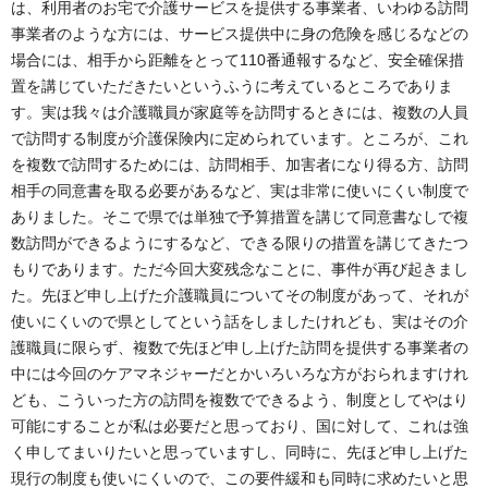
は、利用者のお宅で介護サービスを提供する事業者、いわゆる訪問
事業者のような方には、サービス提供中に身の危険を感じるなどの
場合には、相手から距離をとって110番通報するなど、安全確保措
置を講じていただきたいというふうに考えているところでありま
す。実は我々は介護職員が家庭等を訪問するときには、複数の人員
で訪問する制度が介護保険内に定められています。ところが、これ
を複数で訪問するためには、訪問相手、加害者になり得る方、訪問
相手の同意書を取る必要があるなど、実は非常に使いにくい制度で
ありました。そこで県では単独で予算措置を講じて同意書なしで複
数訪問ができるようにするなど、できる限りの措置を講じてきたつ
もりであります。ただ今回大変残念なことに、事件が再び起きまし
た。先ほど申し上げた介護職員についてその制度があって、それが
使いにくいので県としてという話をしましたけれども、実はその介
護職員に限らず、複数で先ほど申し上げた訪問を提供する事業者の
中には今回のケアマネジャーだとかいろいろな方がおられますけれ
ども、こういった方の訪問を複数でできるよう、制度としてやはり
可能にすることが私は必要だと思っており、国に対して、これは強
く申してまいりたいと思っていますし、同時に、先ほど申し上げた
現行の制度も使いにくいので、この要件緩和も同時に求めたいと思