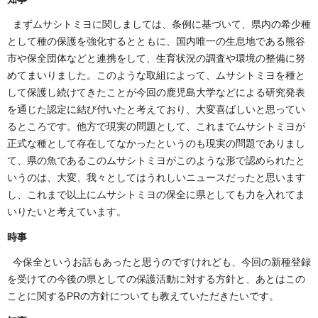
まずムサシトミヨに関しましては、条例に基づいて、県内の希少種
として種の保護を強化するとともに、国内唯一の生息地である熊谷
市や保全団体などと連携をして、生育状況の調査や環境の整備に努
めてまいりました。このような取組によって、ムサシトミヨを種と
して保護し続けてきたことが今回の鹿児島大学などによる研究発表
を通じた認定に結び付いたと考えており、大変喜ばしいと思ってい
るところです。他方で現実の問題として、これまでムサシトミヨが
正式な種として存在してなかったというのも現実の問題でありまし
て、県の魚であるこのムサシトミヨがこのような形で認められたと
いうのは、大変、我々としてはうれしいニュースだったと思います
し、これまで以上にムサシトミヨの保全に県としても力を入れてま
いりたいと考えています。
時事
今保全というお話もあったと思うのですけれども、今回の新種登録
を受けての今後の県としての保護活動に対する方針と、あとはこの
ことに関するPRの方針についても教えていただきたいです。