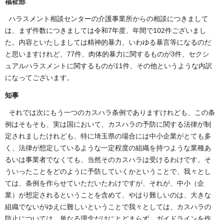
福祉部
ハラスメント相談センターの介護事業所からの相談につきまして
は、まず件数につきましては令和7年度、年間で102件ございまし
た。内容といたしましては精神的暴力、いわゆる暴言等になるのだ
と思いますけれど、77件、肉体的暴力に関するものが3件、セクシ
ュアルハラスメントに関するものが11件、その他というような内訳
になってございます。
知事
それでは次にもう一つのカスハラ条例でありますけれども、この条
例はそもそも、実は国において、カスハラの予防に関する法律が制
定されましたけれども、特に埼玉県の場合には中小企業がとても多
く、法律が想定しているような一定程度の組織を持つような業種あ
るいは事業者でなくても、当然そのカスハラは受けるわけです。そ
ういったことをどのように予防していくかということで、我々とし
ては、条例を作らせていただいたわけですが、それが、中小（企
業）が想定されるということを含めて、やはり難しいのは、大きな
組織でないがゆえに難しいということで我々としては、カスハラの
防止については、単なる理念だけにとどまらず、ガイドラインを作