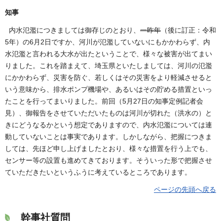
知事
内水氾濫につきましては御存じのとおり、
一昨年
（後に訂正：令和
5年）の6月2日ですか、河川が氾濫していないにもかかわらず、内
水氾濫と言われる大水が出たということで、様々な被害が出てまい
りました。これを踏まえて、埼玉県といたしましては、河川の氾濫
にかかわらず、災害を防ぐ、若しくはその災害をより軽減させると
いう意味から、排水ポンプ機場や、あるいはその貯める措置といっ
たことを行ってまいりました。前回（5月27日の知事定例記者会
見）、御報告をさせていただいたものは河川が切れた（洪水の）と
きにどうなるかという想定でありますので、内水氾濫については連
動していないことは事実であります。しかしながら、把握につきま
しては、先ほど申し上げましたとおり、様々な措置を行う上でも、
センサー等の設置も進めてきております。そういった形で把握させ
ていただきたいというふうに考えているところであります。
ページの先頭へ戻る
幹事社質問