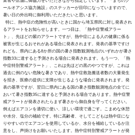
業者や店舗に御協力をいただきながら指定しています。「まちのク
ールオアシス協力施設」のステッカーが目印になっていますので、
暑い日の外出時に御利用いただきたいと思います。
特に、熱中症の危険性が高いときに国から埼玉県民に対し発表され
るアラートをお知らせします。一つ目は、「熱中症警戒アラー
ト」、先ほどの紫のアラートですが、熱中症による人の健康に係る
被害が生じるおそれがある場合に発表されます。発表の基準ですけ
れども、県内にある8か所の国の暑さ指数観測地点のいずれかが暑さ
指数33に達すると予測される場合に発表されます。もう一つ、「熱
中症特別警戒アラート」、これは先ほどの黒のやつですが、これは
過去に例のない危険な暑さであり、熱中症救急搬送者数の大量発生
を招き、医療の提供に支障が生じるような場合に発表されます。発
表の基準ですが、翌日に県内にある国の暑さ指数観測地点の全てに
おいて暑さ指数35に達すると予測される場合であります。熱中症警
戒アラートが発表されたらまず暑さから御自身を守ってください。
例えばエアコンを適切に使い、涼しい環境で過ごす。こまめな休憩
や水分、塩分の補給です。特に高齢者、そしてこどもは熱中症にな
りやすいのでエアコンを使用しているか、水分を補給しているか注
意をし、声掛けをお願いいたします。熱中症特別警戒アラートが発