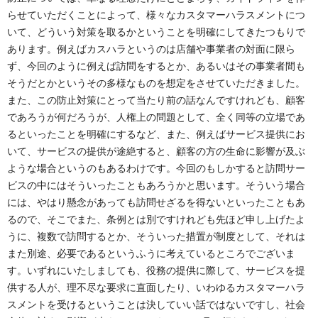
らせていただくことによって、様々なカスタマーハラスメントにつ
いて、どういう対策を取るかということを明確にしてきたつもりで
あります。例えばカスハラというのは店舗や事業者の対面に限ら
ず、今回のように例えば訪問をするとか、あるいはその事業者間も
そうだとかというその多様なものを想定をさせていただきました。
また、この防止対策にとって当たり前の話なんですけれども、顧客
であろうが何だろうが、人権上の問題として、全く同等の立場であ
るといったことを明確にするなど、また、例えばサービス提供にお
いて、サービスの提供が途絶すると、顧客の方の生命に影響が及ぶ
ような場合というのもあるわけです。今回のもしかすると訪問サー
ビスの中にはそういったこともあろうかと思います。そういう場合
には、やはり懸念があっても訪問せざるを得ないといったこともあ
るので、そこでまた、条例とは別ですけれども先ほど申し上げたよ
うに、複数で訪問するとか、そういった措置が制度として、それは
また別途、必要であるというふうに考えているところでございま
す。いずれにいたしましても、役務の提供に際して、サービスを提
供する人が、理不尽な要求に直面したり、いわゆるカスタマーハラ
スメントを受けるということは決していい話ではないですし、社会