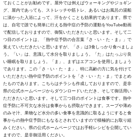
ておくことがお勧めです。屋外では例えばウォーキングやジョギン
グ、屋内であっても、ストレッチや筋トレ、あるいはお風呂の湯船
に漬かった入浴によって、汗をかくことも効果的であります。県で
は、自宅で誰でも簡単に行える熱中症の予防の運動をYouTube動画
で配信しておりますので、御覧いただきたいと思います。そして二
つ目のポイントは、「熱中症予防の合言葉『さ・い・た・ま』」で
覚えていただきたいと思いますが、「さ」は3食しっかり食べましょ
う。「い」は、意識して水分を取りましょう。「た」はたっぷり良
い睡眠を取りましょう。「ま」、まずはエアコンを使用しましょう
であります。この「さ・い・た・ま」、特に高齢の方に気を付けて
いただきたい熱中症予防のポイントを「さ・い・た・ま」でまとめ
たものであります。こちらはチラシも作成しておりますので、是非
県の公式ホームページからダウンロードいただき、そして御活用い
ただきたいと思います。そして三つ目のポイントは食事です。熱中
症予防に不可欠な水分は食事からも摂取ができます。スープや薄め
のみそ汁、果物など水分の多い食事を意識的に取るようにすると食
事からの熱中症予防にもなるとされていますので積極的にお取り組
みください。県の公式ホームページではお手軽レシピを公開してい
ますので、是非御活用ください。