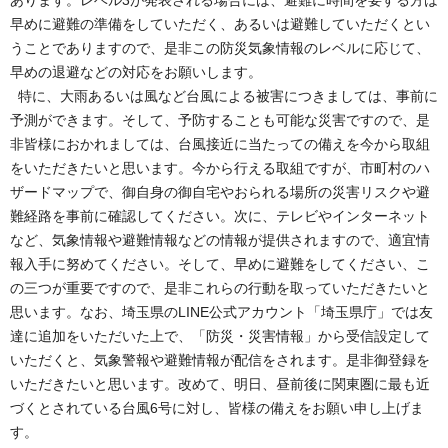
早めに避難の準備をしていただく、あるいは避難していただくとい
うことでありますので、是非この防災気象情報のレベルに応じて、
早めの退避などの対応をお願いします。
特に、大雨あるいは風など台風による被害につきましては、事前に
予測ができます。そして、予防することも可能な災害ですので、是
非皆様におかれましては、台風接近に当たっての備えを今から取組
をいただきたいと思います。今から行える取組ですが、市町村のハ
ザードマップで、御自身の御自宅やおられる場所の災害リスクや避
難経路を事前に確認してください。次に、テレビやインターネット
など、気象情報や避難情報などの情報が提供されますので、適宜情
報入手に努めてください。そして、早めに避難をしてください、こ
の三つが重要ですので、是非これらの行動を取っていただきたいと
思います。なお、埼玉県のLINE公式アカウント「埼玉県庁」では友
達に追加をいただいた上で、「防災・災害情報」から受信設定して
いただくと、気象警報や避難情報が配信をされます。是非御登録を
いただきたいと思います。改めて、明日、昼前後に関東圏に最も近
づくとされている台風6号に対し、皆様の備えをお願い申し上げま
す。