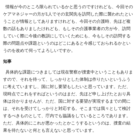
情報が今のところ限られているかと思うのですけれども、今回その
ケアマネジャーの方が1人でその玄関先を訪問した際に襲われたとい
うことが情報としてありますけれども、今回その介護時、先ほど複
数の話もありましたけれども、もしその介護事業者の方が今、訪問
していく際に今後の教訓にしていくためにも、今もしその訪問する
際の問題点や課題というのはどこにあると今感じておられるかとい
うのを改めて伺ってよろしいですか。
知事
具体的な課題につきましては現在警察が捜査中ということもありま
すので、それを待って、しっかりとした体制は作りたいというふう
に考えていますし、国に対し要望もしたいと思っています。ただ、
現時点でこれをすればというのはまだ、先ほど申し上げたとおり具
体は分かりませんが、ただ、国に対する要望が実現するまでの間に
は、それを受けてしっかりと対応する。そこまでは我々として検討
するべきものとして、庁内でも協議をしているところであります。
ただ、具体的にこれが悪かったとかこうするというのは、捜査の結
果を待たないと何とも言えないと思っています。