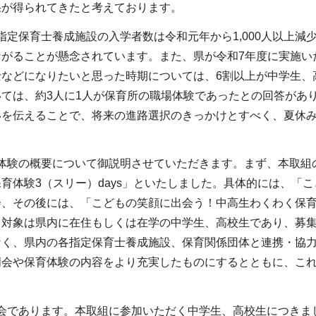
果が得られてきたと考えております。
定保育士養成施設の入学者数は令和元年から1,000人以上減
ながることが懸念されています。また、県が令和7年度に実施い
士などになりたいと思った時期については、6割以上が中学生、
いては、約3人に1人が保育所の職場体験であったとの回答があ
いを伝えることで、将来の進路選択のきっかけとすべく、夏休
体験の概要について御説明させていただきます。まず、本取組
育体験3（スリー）days」といたしました。具体的には、「こ
、その後には、「こどもの笑顔に出会う！中高生わくわく保育体
対象は県内に在住もしくは在学の中学生、高校生であり、募集人
なく、県内の各指定保育士養成施設、保育関係団体と連携・協力
明会や保育体験の内容をより充実したものにするとともに、こ
会であります。本取組に参加いただく中学生、高校生につきま