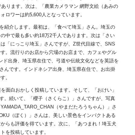
であります。次は、「農業カメラマン 網野文絵（あみの
ロワーは約5,600人となっています。
名を紹介します。最初は、「食べて埼玉」さん。埼玉の
の中で最も多い約18万2千人であります。次は「さい
は「にっこり埼玉」さんですが、Z世代目線で、SNS
です。流行りのお店から穴場のお店まで、カフェやグル
ンド出身、埼玉県在住で、弓道や伝統文化などを英語を
」さんです。インドネシア出身、埼玉県在住で、お出掛
です。
報を面白おかしく投稿しています。そして、「おけい」
す。続いて、「櫻子（さくらこ）」さんですが、写真
MADA_TARO_CHAN（やまだたろうちゃん）」さ
OKU（ぼく）」さんは、美しい景色をインパクトある
方からも評価を得ています。次に、「あつまれ！埼玉犬
ットを投稿しています。