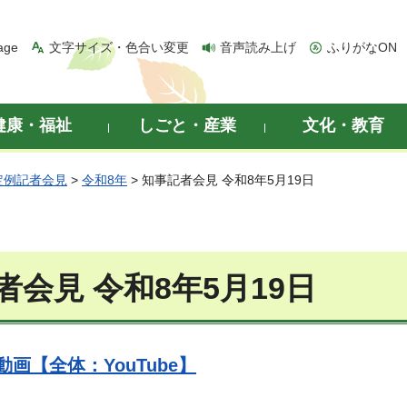
age
文字サイズ・色合い変更
音声読み上げ
ふりがなON
健康・福祉
しごと・産業
文化・教育
定例記者会見
>
令和8年
> 知事記者会見 令和8年5月19日
者会見 令和8年5月19日
画【全体：YouTube】