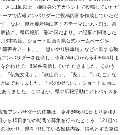
、月に1回以上、御自身のアカウントで投稿していただ
したテーマで広報アンバサダーに投稿内容を作成していただ
です。なお、県産農産物に関するテーマについては、県
。最後に、県広報紙「彩の国だより」の記事に関連した
月3本程度、ショート動画を県公式ホームページや
性」、「障害者アート」、「思いやり駐車場」などに関する動
報アンバサダーを任命し、令和7年6月から令和8年4月ま
を合わせて、834件発信していただきました。そのう
」、「伝統文化」、「狭山茶」、「梨」、「いちご」な
17万回でありました。「彩の国だより」ショート動画に
回でありました。このほか、県の広報活動にアドバイスを
報アンバサダーの任期は、令和8年6月1日より令和9
日から15日までの期間で募集を行ったところ、121組の
のゆかり、県をPRしている投稿内容、得意とする発信