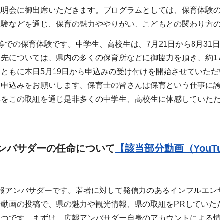
説明会に御出席いただきます。プログラムとしては、保育体験
体験などを通じ、保育の魅力ややりがい、こどもとの関わり方
での保育体験です。中学生、高校生は、7月21日から8月31
先については、県内の多くの保育所などに御協力を頂き、約1
ともに本日5月19日から申込みの受け付けを開始させていただ
お申込みをお願いします。保育士の皆さんは保育という仕事に
姿をこの取組を通じ是非多くの中学生、高校生に体感していた
ンバサダーの任命について
【該当部分動画（YouT
アンバサダーです。若者に対して発信力のあるインフルエンサーに
や動画の投稿で、県の魅力や観光情報、県の取組をPRしていた
三つです。まずは、広報アンバサダー自身のアカウントによる