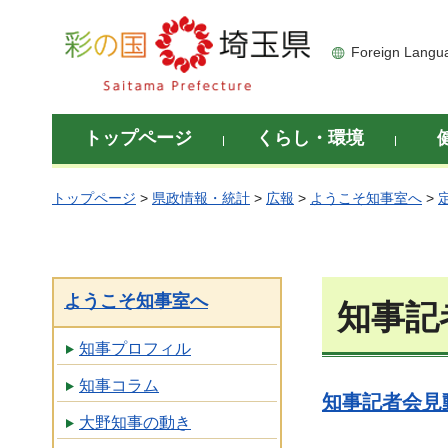
彩の国 埼玉県
Foreign Langu
トップページ
くらし・環境
トップページ
>
県政情報・統計
>
広報
>
ようこそ知事室へ
>
ようこそ知事室へ
知事記
知事プロフィル
知事コラム
知事記者会見動
大野知事の動き