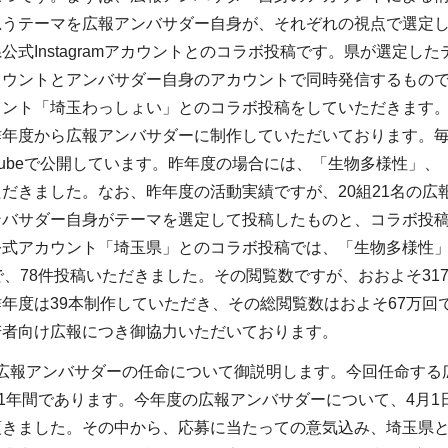
思うテーマを広報アンバサダー自身が、それぞれの視点で選定し
公式Instagramアカウントとのコラボ投稿です。県が選定
カウントとアンバサダー自身のアカウントで同時発信するもの
ウント「埼玉わっしょい」とのコラボ投稿をしていただきます
昨年度から広報アンバサダーに制作していただいております。毎
m、YouTubeで公開しています。昨年度の場合には、「生物多様
だきました。なお、昨年度の活動実績ですが、20組21名の広
バサダー自身がテーマを選定して投稿したものと、コラボ投稿
公式アカウント「埼玉県」とのコラボ投稿では、「生物多様性
で、78件投稿いただきました。その閲覧数ですが、おおよそ3
年度は39本制作していただき、その総閲覧数はおよそ67万
若者向け広報につき御協力いただいております。
報アンバサダーの任命について御説明します。今回任命する広
の1年間であります。今年度の広報アンバサダーについて、4月1
頂きました。その中から、応募に当たっての意気込み、埼玉県と