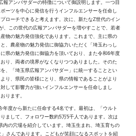
広報アンバサダーの特徴について御説明します。一つ目
スポーツを中心に発信を行うインフルエンサーを任命し
プローチできると考えます。次に、新たなZ世代のイン
が、この世代の広報アンバサダーを増やすことで、若者
農産物の魅力発信強化であります。これまで、主に県の
」と、農産物の魅力発信に御協力いただく「埼玉わっし
に県の魅力発信に御協力を頂いており、また令和6年度
もおり、両者の境界がなくなりつつありました。そのた
称を、「埼玉県広報アンバサダー」に統一することとい
により、県民の皆様にとり、県の情報であることがより
に対して影響力が強いインフルエンサーを任命しまし
ております。
今年度から新たに任命する4名です。最初は、「ウルト
りまして、フォロワー数約5万5千人であります。次は
ど県内の穴場を紹介しています。埼玉生まれ、埼玉育ちの
かな」さんであります。こどもが笑顔になるスポットを紹