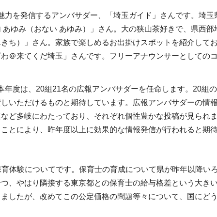
魅力を発信するアンバサダー、「埼玉ガイド」さんです。埼玉
 あゆみ（おない あゆみ）」さん。大の狭山茶好きで、県西
んきち）」さん。家族で楽しめるお出掛けスポットを紹介して
ざわ＠来てくだ埼玉」さんです。フリーアナウンサーとしての
年度は、20組21名の広報アンバサダーを任命します。20組
貸しいただけるものと期待しています。広報アンバサダーの情
真など多岐にわたっており、それぞれ個性豊かな投稿が見られ
くことにより、昨年度以上に効果的な情報発信が行われると期
保育体験についてです。保育士の育成について県が昨年以降い
一つ、やはり隣接する東京都との保育士の給与格差という大き
きましたが、改めてこの公定価格の問題等々について、国にど
。