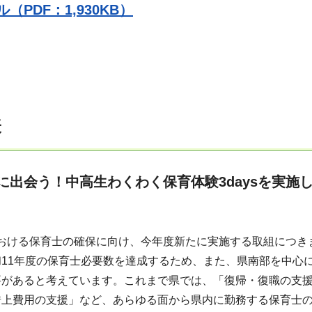
（PDF：1,930KB）
表
に出会う！中高生わくわく保育体験3daysを実施
おける保育士の確保に向け、今年度新たに実施する取組につき
和11年度の保育士必要数を達成するため、また、県南部を中心
要があると考えています。これまで県では、「復帰・復職の支
借上費用の支援」など、あらゆる面から県内に勤務する保育士