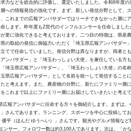
訴求力などを総合的に評価し、選定いたしました。令和8年度の
な層への情報発信の強化です。まず、新しい発信分野として、
り、これまでの広報アンバサダーではリーチできなかった層にア
任命します。昨年度もZ世代のインフルエンサーを任命しました
信が更に強化できると考えております。二つ目の特徴は、県産
、県の取組の発信に御協力いただく「埼玉県広報アンバサダー
本立てで任命していました。発信分野は異なりますが、両者とも
報アンバサダー」と「埼玉わっしょい大使」を兼任している方
、「埼玉県広報アンバサダー」、「埼玉わっしょい大使」の名
埼玉県広報アンバサダー」として名前を統一して発信すること
ったと考えます。また、農産物の分野に、新たにファミリー層
力をこれまで以上にファミリー層にお届けしていきたいと考え
県広報アンバサダーに任命する方々を御紹介します。まずは、
こ」さんであります。ランニング、スポーツを中心に投稿してお
 優平（ほんだ ゆうへい）」さんです。観光やグルメ情報な
エンサー、フォロワー数は約3,100人であります。次は、「