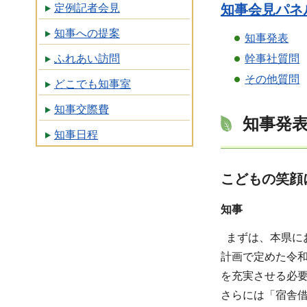
定例記者会見
知事会見パネル
知事への提案
知事発表
ふれあい訪問
幹事社質問
その他質問
どこでも知事室
知事交際費
知事発
知事日程
こどもの笑顔
知事
まずは、本県に
計画で定めた令
を充実させる必
さらには「宿舎