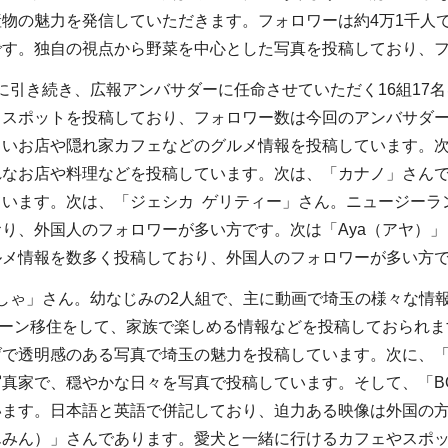
物の魅力を発信していただきます。フォロワーは約4万1千人
す。独自の視点から野菜を中心とした写真を投稿しており、フォ
引き続き、広報アンバサダーに任命させていただく16組17
スポットを投稿しており、フォロワー数は今回のアンバサダー
いお店や隠れ家カフェなどのグルメ情報を投稿しています。次
れなお店や料理などを投稿しています。次は、「カナノ」さん
ています。次は、「ジェシカ ゲリティー」さん。ニュージーラ
り、外国人のフォロワーが多い方です。次は「Aya（アヤ）
ルメ情報を数多く投稿しており、外国人のフォロワーが多い方
しゃ」さん。幼なじみの2人組で、主に動画で埼玉の様々な情
ターン移住をして、家族で楽しめる情報などを投稿しておられま
で透明感のある写真で埼玉の魅力を投稿しています。次に、「YA
真家で、穏やかな日々を写真で投稿しています。そして、「B
います。日本語と英語で併記しており、迫力ある映像は外国の
んみん）」さんであります。愛犬と一緒に行けるカフェやスポ