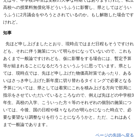
えば今、中学校3年生は受験の大事な時期ではありますけれど、私立
高校への授業料無償化等どういうふうに影響し、県としてはどうい
うふうに2月議会をやろうとされているのか。もし解散した場合です
けれど。
知事
先ほど申し上げましたとおり、現時点ではまだ日程もそうですけれ
ども、それに伴う施策について明らかになっていないので、これも
あくまで一般論ですけれども、仮に影響をする場合には、暫定予算
等が組まれることになるだろうというふうに思っています。県とし
ては、現時点では、先ほど申し上げた物価高対策であったり、ある
いはさっき申し上げた新年度に切り替わるタイミングで必要となる
予算については、県としては着実にこれを積み上げる方向で部局に
指示をさせていただいているところなので、例えば先ほどの中学校3
年生、高校の入学、こういった方々等のそれぞれの個別の施策につ
いては、今後、国の日程や様々なものが明らかになった時点で、必
要な要望なり調整なりを行うことになろうかと。ただ、これはあく
まで一般論であります。
ページの先頭へ戻る