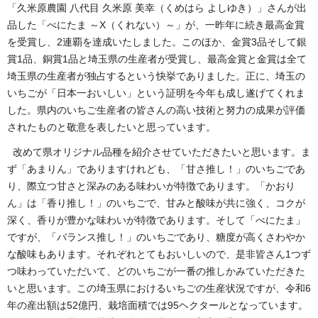
「久米原農園 八代目 久米原 美幸（くめはら よしゆき）」さんが出
品した「べにたま ～X（くれない）～」が、一昨年に続き最高金賞
を受賞し、2連覇を達成いたしました。このほか、金賞3品そして銀
賞1品、銅賞1品と埼玉県の生産者が受賞し、最高金賞と金賞は全て
埼玉県の生産者が独占するという快挙でありました。正に、埼玉の
いちごが「日本一おいしい」という証明を今年も成し遂げてくれま
した。県内のいちご生産者の皆さんの高い技術と努力の成果が評価
されたものと敬意を表したいと思っています。
改めて県オリジナル品種を紹介させていただきたいと思います。ま
ず「あまりん」でありますけれども、「甘さ推し！」のいちごであ
り、際立つ甘さと深みのある味わいが特徴であります。「かおり
ん」は「香り推し！」のいちごで、甘みと酸味が共に強く、コクが
深く、香りが豊かな味わいが特徴であります。そして「べにたま」
ですが、「バランス推し！」のいちごであり、糖度が高くさわやか
な酸味もあります。それぞれとてもおいしいので、是非皆さん1つず
つ味わっていただいて、どのいちごが一番の推しかみていただきた
いと思います。この埼玉県におけるいちごの生産状況ですが、令和6
年の産出額は52億円、栽培面積では95ヘクタールとなっています。