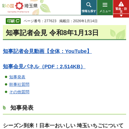
彩の国 埼玉県
緊急・防
情報を探す
メニュー
災
ページ番号：277623
掲載日：2026年1月14日
知事記者会見 令和8年1月13日
知事記者会見動画【全体：YouTube】
知事会見パネル（PDF：2,514KB）
知事発表
幹事社質問
その他質問
知事発表
シーズン到来！日本一おいしい 埼玉いちごについて