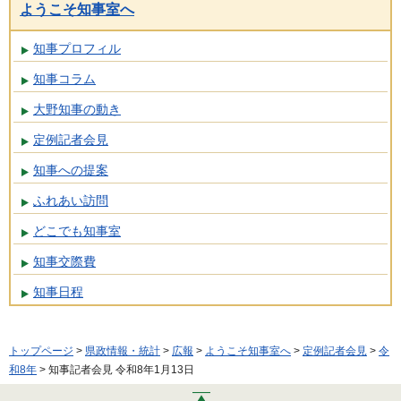
ようこそ知事室へ
知事プロフィル
知事コラム
大野知事の動き
定例記者会見
知事への提案
ふれあい訪問
どこでも知事室
知事交際費
知事日程
トップページ
>
県政情報・統計
>
広報
>
ようこそ知事室へ
>
定例記者会見
>
令
和8年
> 知事記者会見 令和8年1月13日