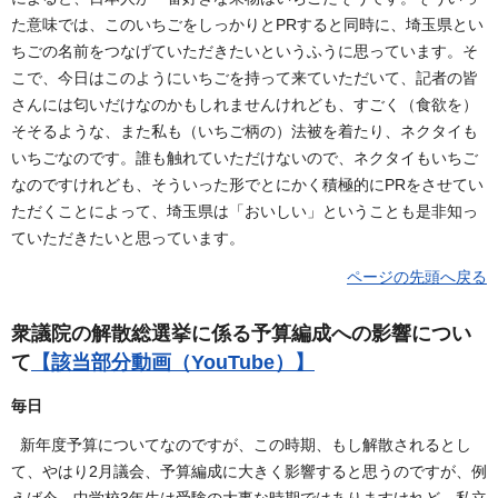
た意味では、このいちごをしっかりとPRすると同時に、埼玉県とい
ちごの名前をつなげていただきたいというふうに思っています。そ
こで、今日はこのようにいちごを持って来ていただいて、記者の皆
さんには匂いだけなのかもしれませんけれども、すごく（食欲を）
そそるような、また私も（いちご柄の）法被を着たり、ネクタイも
いちごなのです。誰も触れていただけないので、ネクタイもいちご
なのですけれども、そういった形でとにかく積極的にPRをさせてい
ただくことによって、埼玉県は「おいしい」ということも是非知っ
ていただきたいと思っています。
ページの先頭へ戻る
衆議院の解散総選挙に係る予算編成への影響につい
て
【該当部分動画（YouTube）】
毎日
新年度予算についてなのですが、この時期、もし解散されるとし
て、やはり2月議会、予算編成に大きく影響すると思うのですが、例