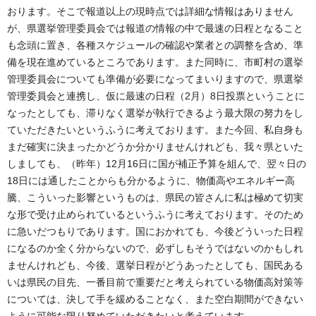
おります。そこで報道以上の現時点では詳細な情報はありません
が、県選挙管理委員会では報道の情報の中で最速の日程となること
も念頭に置き、各種スケジュールの確認や業者との調整を含め、準
備を現在進めているところであります。また同時に、市町村の選挙
管理委員会についても準備が必要になってまいりますので、県選挙
管理委員会と連携し、仮に最速の日程（2月）8日投票ということに
なったとしても、滞りなく選挙が執行できるよう最大限の努力をし
ていただきたいというふうに考えております。また今回、私自身も
まだ確実に決まったかどうか分かりませんけれども、我々県といた
しましても、（昨年）12月16日に国が補正予算を組んで、翌々日の
18日には通したことからも分かるように、物価高やエネルギー高
騰、こういった影響というものは、県民の皆さんに私は極めて切実
な形で受け止められているというふうに考えております。そのため
に急いだつもりであります。国におかれても、今後どういった日程
になるのか全く分からないので、必ずしもそうではないのかもしれ
ませんけれども、今後、選挙日程がどうあったとしても、国民ある
いは県民の目先、一番目前で重要だと考えられている物価高対策等
については、決して手を緩めることなく、また空白期間ができない
ように可能な限り努めていただきたいと考えています。