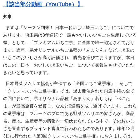
【該当部分動画（YouTube）】
知事
まずは「シーズン到来！ 日本一おいしい埼玉いちご」についてで
あります。埼玉県は3年連続で「最もおいしいいちごを生産している
県」として、「プレミアムいちご県」に全国で唯一認定されており
ます。近年、県オリジナルいちご品種の「あまりん」など、埼玉の
いちごのおいしさが高く評価され、脚光を浴びておりますが、本日
はこの「日本一おいしい埼玉いちご」について御報告させていただ
きたいと思っています。
日本野菜ソムリエ協会が主催する「全国いちご選手権」、そして
「クリスマスいちご選手権」では、過去開催された両選手権の全て
の回において、県オリジナル品種「あまりん」若しくは「べにた
ま」が最高金賞を受賞し、なんと6連覇を成し遂げています。これら
の選手権は、フルーツのプロである野菜ソムリエの皆さんが、商品
名、産地、生産者等の情報が一切伏せられている中で、そのおいし
さを審査するブラインド審査で行われたものであります。昨年12月
3日に行われた「第3回クリスマスいちご選手権」におきましては、