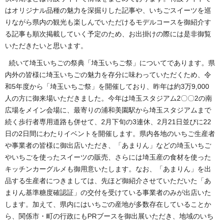
はオリジナル品種の魅力を深掘りした記事や、いちごスイーツを巡
りながら県内の観光も楽しんでいただけるモデルコースを御紹介す
る記事も順次掲載していく予定のため、お出掛けの際には是非御覧
いただきたいと思います。
続いて埼玉いちごの祭典「埼玉いちご祭」についてであります。県
内外の皆様に埼玉いちごの魅力を存分に味わっていただくため、令
和5年度から「埼玉いちご祭」を開催しており、昨年は約3万9,000
人の方に御来場いただきました。今年は埼玉スタジアム2〇〇2の南
広場をメイン会場に、最寄りの浦和美園駅から埼玉スタジアムまで
続く歩行者専用道路も併せて、2月下旬の3連休、2月21日並びに22
日の2日間にわたりイベントを開催します。県内各地のいちご生産者
や事業者の皆様に御出店いただき、「あまりん」などの埼玉いちご
やいちごを使ったスイーツの販売、さらには埼玉産の食材を使った
キッチンカーグルメも御用意いたします。なお、「あまりん」を出
品する生産者につきましては、先ほど御紹介させていただいた「あ
まりん基準糖度確認証」の交付を受けている事業者のみが出店いた
します。加えて、県内にはいちごの産地が多数存在していることか
ら、関係市・町の行政にもPRブースを御出展いただき、地域のいち