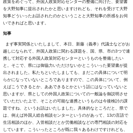
政策をめぐって、外国人政策対応センターの整備に向けた、要望書
を大野知事に提出されたかと思いますけれども、それを受けて大野
知事どういったお話されたのかということと大野知事の所感をお伺
いできればと思います。
知事
まず事実関係といたしまして、本日、新藤（義孝）代議士などがお
越しになられて、外国人政策に関わる課題を、国、県、市の3つで連
携して対応する外国人政策対応センターというものを整備したい
と。そこで、県には御協力いただけないかとこういった要望書が提
出されました。私たちといたしましても、まだこの具体について明
らかになっていないところでありますので、この具体について、例
えばこうできるとか、ああできるとかという話にはなっていないと
思いますが、県としての外国人政策についての一般論を御説明させ
ていただいた上で、そことの可能な連携というものは今後検討の課
題ですね、というお話はいたしました。具体的なところだと、県で
は、例えば外国人総合相談センターというのがあって、13の言語で
生活相談のほか、入管相談だとか労働相談などの専門相談の対応を
しています。こういったところが既に我々あるわけですけれども、