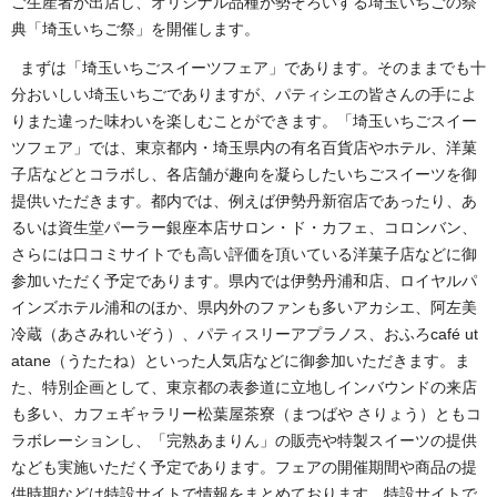
ご生産者が出店し、オリジナル品種が勢ぞろいする埼玉いちごの祭
典「埼玉いちご祭」を開催します。
まずは「埼玉いちごスイーツフェア」であります。そのままでも十
分おいしい埼玉いちごでありますが、パティシエの皆さんの手によ
りまた違った味わいを楽しむことができます。「埼玉いちごスイー
ツフェア」では、東京都内・埼玉県内の有名百貨店やホテル、洋菓
子店などとコラボし、各店舗が趣向を凝らしたいちごスイーツを御
提供いただきます。都内では、例えば伊勢丹新宿店であったり、あ
るいは資生堂パーラー銀座本店サロン・ド・カフェ、コロンバン、
さらには口コミサイトでも高い評価を頂いている洋菓子店などに御
参加いただく予定であります。県内では伊勢丹浦和店、ロイヤルパ
インズホテル浦和のほか、県内外のファンも多いアカシエ、阿左美
冷蔵（あさみれいぞう）、パティスリーアプラノス、おふろcafé ut
atane（うたたね）といった人気店などに御参加いただきます。ま
た、特別企画として、東京都の表参道に立地しインバウンドの来店
も多い、カフェギャラリー松葉屋茶寮（まつばや さりょう）ともコ
ラボレーションし、「完熟あまりん」の販売や特製スイーツの提供
なども実施いただく予定であります。フェアの開催期間や商品の提
供時期などは特設サイトで情報をまとめております。特設サイトで