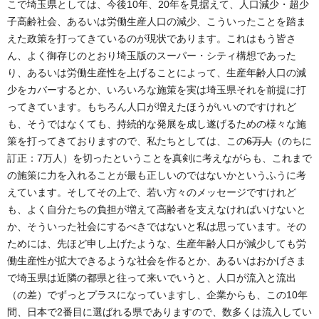
こで埼玉県としては、今後10年、20年を見据えて、人口減少・超少
子高齢社会、あるいは労働生産人口の減少、こういったことを踏ま
えた政策を打ってきているのが現状であります。これはもう皆さ
ん、よく御存じのとおり埼玉版のスーパー・シティ構想であった
り、あるいは労働生産性を上げることによって、生産年齢人口の減
少をカバーするとか、いろいろな施策を実は埼玉県それを前提に打
ってきています。もちろん人口が増えたほうがいいのですけれど
も、そうではなくても、持続的な発展を成し遂げるための様々な施
策を打ってきておりますので、私たちとしては、この
6万人
（のちに
訂正：7万人）を切ったということを真剣に考えながらも、これまで
の施策に力を入れることが最も正しいのではないかというふうに考
えています。そしてその上で、若い方々のメッセージですけれど
も、よく自分たちの負担が増えて高齢者を支えなければいけないと
か、そういった社会にするべきではないと私は思っています。その
ためには、先ほど申し上げたような、生産年齢人口が減少しても労
働生産性が拡大できるような社会を作るとか、あるいはおかげさま
で埼玉県は近隣の都県と往って来いでいうと、人口が流入と流出
（の差）でずっとプラスになっていますし、企業からも、この10年
間、日本で2番目に選ばれる県でありますので、数多くは流入してい