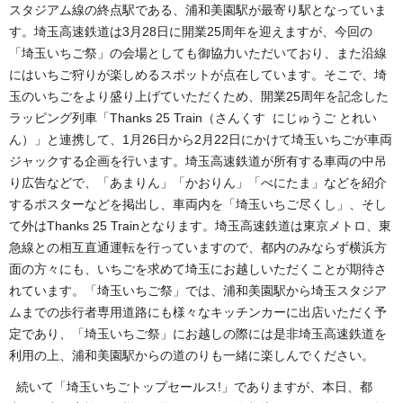
スタジアム線の終点駅である、浦和美園駅が最寄り駅となっていま
す。埼玉高速鉄道は3月28日に開業25周年を迎えますが、今回の
「埼玉いちご祭」の会場としても御協力いただいており、また沿線
にはいちご狩りが楽しめるスポットが点在しています。そこで、埼
玉のいちごをより盛り上げていただくため、開業25周年を記念した
ラッピング列車「Thanks 25 Train（さんくす にじゅうご とれい
ん）」と連携して、1月26日から2月22日にかけて埼玉いちごが車両
ジャックする企画を行います。埼玉高速鉄道が所有する車両の中吊
り広告などで、「あまりん」「かおりん」「べにたま」などを紹介
するポスターなどを掲出し、車両内を「埼玉いちご尽くし」、そし
て外はThanks 25 Trainとなります。埼玉高速鉄道は東京メトロ、東
急線との相互直通運転を行っていますので、都内のみならず横浜方
面の方々にも、いちごを求めて埼玉にお越しいただくことが期待さ
れています。「埼玉いちご祭」では、浦和美園駅から埼玉スタジア
ムまでの歩行者専用道路にも様々なキッチンカーに出店いただく予
定であり、「埼玉いちご祭」にお越しの際には是非埼玉高速鉄道を
利用の上、浦和美園駅からの道のりも一緒に楽しんでください。
続いて「埼玉いちごトップセールス!」でありますが、本日、都