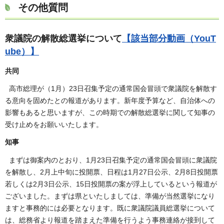
その他質問
衆議院の解散総選挙について
【該当部分動画（YouT
ube）】
共同
高市総理が（1月）23日召集予定の通常国会冒頭で衆議院を解散す
る意向を固めたとの報道があります。新年度予算など、自治体への
影響もあると思いますが、この時期での解散総選挙に関して知事の
受け止めをお願いいたします。
知事
まずは御案内のとおり、1月23日召集予定の通常国会冒頭に衆議院
を解散し、2月上中旬に投開票、日程は1月27日公示、2月8日投開票
若しくは2月3日公示、15日投開票の案が浮上しているという報道が
ございました。まずは県といたしましては、準備が当然選挙になり
ますと事務的には必要となります。既に衆議院議員総選挙について
は、総務省より報道を踏まえた準備を行うよう事務連絡が接到して