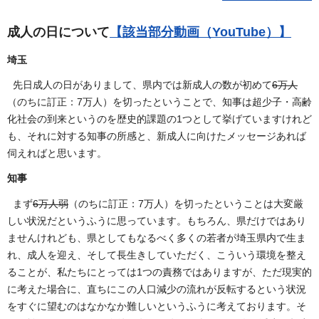
成人の日について
【該当部分動画（YouTube）】
埼玉
先日成人の日がありまして、県内では新成人の数が初めて
6万人
（のちに訂正：7万人）を切ったということで、知事は超少子・高齢
化社会の到来というのを歴史的課題の1つとして挙げていますけれど
も、それに対する知事の所感と、新成人に向けたメッセージあれば
伺えればと思います。
知事
まず
6万人弱
（のちに訂正：7万人）を切ったということは大変厳
しい状況だというふうに思っています。もちろん、県だけではあり
ませんけれども、県としてもなるべく多くの若者が埼玉県内で生ま
れ、成人を迎え、そして長生きしていただく、こういう環境を整え
ることが、私たちにとっては1つの責務ではありますが、ただ現実的
に考えた場合に、直ちにこの人口減少の流れが反転するという状況
をすぐに望むのはなかなか難しいというふうに考えております。そ