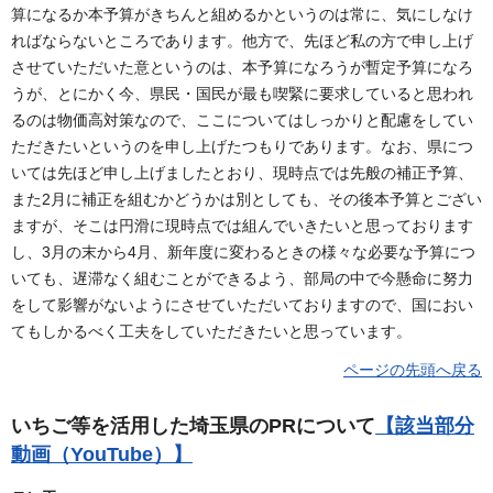
算になるか本予算がきちんと組めるかというのは常に、気にしなけ
ればならないところであります。他方で、先ほど私の方で申し上げ
させていただいた意というのは、本予算になろうが暫定予算になろ
うが、とにかく今、県民・国民が最も喫緊に要求していると思われ
るのは物価高対策なので、ここについてはしっかりと配慮をしてい
ただきたいというのを申し上げたつもりであります。なお、県につ
いては先ほど申し上げましたとおり、現時点では先般の補正予算、
また2月に補正を組むかどうかは別としても、その後本予算とござい
ますが、そこは円滑に現時点では組んでいきたいと思っております
し、3月の末から4月、新年度に変わるときの様々な必要な予算につ
いても、遅滞なく組むことができるよう、部局の中で今懸命に努力
をして影響がないようにさせていただいておりますので、国におい
てもしかるべく工夫をしていただきたいと思っています。
ページの先頭へ戻る
いちご等を活用した埼玉県のPRについて
【該当部分
動画（YouTube）】