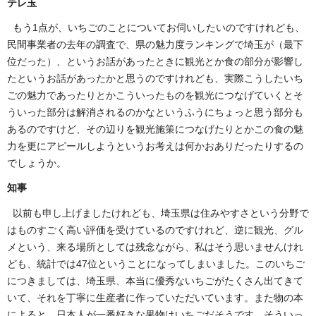
テレ玉
もう1点が、いちごのことについてお伺いしたいのですけれども、
民間事業者の去年の調査で、県の魅力度ランキングで埼玉が（最下
位だった）、というお話があったときに観光とか食の部分が影響し
たというお話があったかと思うのですけれども、実際こうしたいち
ごの魅力であったりとかこういったものを観光につなげていくとそ
ういった部分は解消されるのかなというふうにちょっと思う部分も
あるのですけど、その辺りを観光施策につなげたりとかこの食の魅
力を更にアピールしようというお考えは何かおありだったりするの
でしょうか。
知事
以前も申し上げましたけれども、埼玉県は住みやすさという分野で
はものすごく高い評価を受けているのですけれど、逆に観光、グル
メという、来る場所としては残念ながら、私はそう思いませんけれ
ども、統計では47位ということになってしまいました。このいちご
につきましては、埼玉県、本当に優秀ないちごがたくさん出てきて
いて、それを丁寧に生産者に作っていただいています。また物の本
によると、日本人が一番好きな果物はいちごだそうです。そういっ