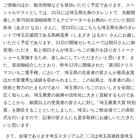
ご情報のほか、観光情報などを発信いただく予定であります。スペ
シャルゲストとしては、21日には埼玉県出身のタレントで、先般開
催した第75回全国植樹祭でもナビゲーターをお務めいただいた朝日
奈央（あさひ なお）さんに、翌22日にはこちらも埼玉県出身のタレ
ントで埼玉応援団である島崎遥香（しまざき はるか）さんにお越し
いただく予定であります。21日の開催セレモニーでは朝日さんに御
登壇いただき、私と朝日さんが埼玉いちごの魅力を語り合うトーク
ショーも実施するため、楽しみにしていただきたいと思います。ま
た、冒頭御紹介したとおり、昨年12月に開催された「第3回クリス
マスいちご選手権」において、埼玉県の生産者の皆さんが最高金賞
ほか大変優秀な成績を収められました。この結果は、生産者の高い
技術と努力のたまものであり、埼玉県のいちごのおいしさを全国に
広く知らしめ、埼玉農業の振興や活性化に大きく貢献するものであ
ることから、銅賞以上の受賞者の皆さんに対し「埼玉農業大賞 特別
賞」を贈呈することといたしました。埼玉いちご祭会場でこの表彰
式を行いますので、記者の皆さんにも是非取材にお越しいただきた
いと思います。
さて、会場であります埼玉スタジアム2〇〇2は埼玉高速鉄道埼玉