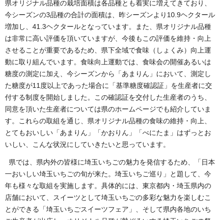
県オリジナル品種の栽培面積は各品種とも着実に増えてきており、
今シーズンの3品種の合計の面積は、昨シーズンより10.9ヘクタール
増加し、41.3ヘクタールとなっています。また、県オリジナル品種
は非常に高い評価を頂いていますが、今後もこの評価を維持・向上
させることが重要であるため、県下全域で食味（しょくみ）向上運
動に取り組んでいます。食味向上運動では、食味会の開催あるいは
糖度の測定に加え、今シーズンから「あまりん」において、測定し
た糖度が11度以上であった場合に「基準糖度確認証」を生産者に交
付する制度を開始しました。この確認証を交付した生産者のうち、
同意を頂いた生産者については県のホームページでも紹介していま
す。これらの取組を通じ、県オリジナル品種の食味の維持・向上、
とてもおいしい「あまりん」「かおりん」「べにたま」はずっとお
いしい、こんな状況にしていきたいと思っています。
県では、県内外の皆様に埼玉いちごの魅力を発信するため、「日本
一おいしい埼玉いちごの旬が来た。埼玉いちご巡り」と題して、今
年も様々な取組を実施します。具体的には、東京都内・埼玉県内の
店舗において、スイーツとして埼玉いちごの多彩な魅力を楽しむこ
とができる「埼玉いちごスイーツフェア」、そして県内各地のいち