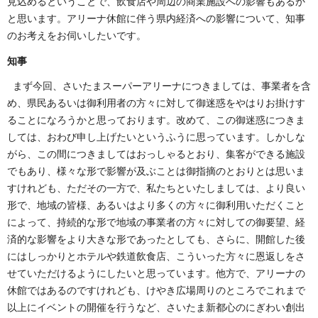
見込めるということで、飲食店や周辺の商業施設への影響もあるか
と思います。アリーナ休館に伴う県内経済への影響について、知事
のお考えをお伺いしたいです。
知事
まず今回、さいたまスーパーアリーナにつきましては、事業者を含
め、県民あるいは御利用者の方々に対して御迷惑をやはりお掛けす
ることになろうかと思っております。改めて、この御迷惑につきま
しては、おわび申し上げたいというふうに思っています。しかしな
がら、この間につきましてはおっしゃるとおり、集客ができる施設
でもあり、様々な形で影響が及ぶことは御指摘のとおりとは思いま
すけれども、ただその一方で、私たちといたしましては、より良い
形で、地域の皆様、あるいはより多くの方々に御利用いただくこと
によって、持続的な形で地域の事業者の方々に対しての御要望、経
済的な影響をより大きな形であったとしても、さらに、開館した後
にはしっかりとホテルや鉄道飲食店、こういった方々に恩返しをさ
せていただけるようにしたいと思っています。他方で、アリーナの
休館ではあるのですけれども、けやき広場周りのところでこれまで
以上にイベントの開催を行うなど、さいたま新都心のにぎわい創出