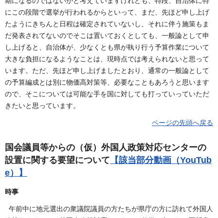
期になるのではないかと考えていますけれども、特段、自治体に特
にこの段階で選挙が行われるからといって、まだ、先ほど申し上げ
たようにきちんと日程は確定されていないし、それに伴う施策もま
だ発表されてないのでそこは置いておくとしても、一般論として申
し上げると、自治体が、少なくとも県が執り行う予算作業について
大きな負担になるようなことは、現時点では考えられないと思って
います。ただ、先ほど申し上げましたとおり、通常の一般論として
の予算編成とは別に物価高対策等、必要なこともあろうと思います
ので、そこについては可能な手を国に対しても打っていっていただ
きたいと思っています。
ページの先頭へ戻る
国会議員等からの（仮）外国人政策対応センターの
設置に関する要望について
【該当部分動画（YouTub
e）】
時事
午前中に地元選出の衆議院議員の方たちが県庁の方に訪れて外国人