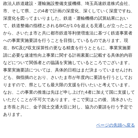
政法人鉄道建設・運輸施設整備支援機構、埼玉高速鉄道株式会社、
市、そして県、この4者で計画の深度化、深くしていく深度ですね、
深度化を図ってまいりました。鉄道・運輸機構の試算結果におい
て、鉄道整備の指標とされるB/Cが1.0を超える見通しが立ったこと
から、さいたま市と共に都市鉄道等利便増進法に基づく鉄道事業者
への事業実施要請を行うことを目指しているものであります。現
在、B/C及び収支採算性の更なる精査を行うとともに、事業実施要
請に必要な速達性向上事業に関する計画素案に記載する具体的内容
などについて関係者との協議を実施しているところでございます。
事業実施要請については、具体的日程はまだ決まっていませんけれ
ども、御指摘のとおり、さいたま市が年度内に要請を行うとしてお
りますので、県としても最大限の支援を行いたいと考えています。
なお、この事業の推進は先ほど申し上げた4者に加えて国に支援して
いただくことが不可欠であります。そこで実はこの後、清水さいた
ま市長と共に、金子国土交通大臣に対し、協力の要請を行う予定で
あります。
ページの先頭へ戻る