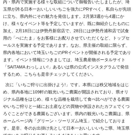
内・県内で実施する様々な取組について御報告いたしましたが、埼
玉県が誇る日本一おいしいいちごを強力にPRすべく、私自らが先頭
に立ち、県内外にその魅力を発信します。2月第3週から4週にか
け、様々なイベント等を予定していますが、既に御紹介したものに
加え、2月18日には伊勢丹新宿店で、28日には伊勢丹浦和店で試食
用の「べにたま」をお客様にお配りさせていただくなど、トップセ
ールスを実施する予定であります。なお、県主催の取組に限らず、
県内各地において埼玉いちごのPRイベントが開催される予定であり
ます。イベント情報につきましては、埼玉農産物ポータルサイト
「SAITAMA わっしょい!」あるいは県の公式インスタグラムで発信
するため、こちらも是非チェックしてください。
次に「いちご狩りに出掛けよう!」です。本県には秩父地域をはじ
め、県内各地に109軒の観光いちご農園が開設されており、県オリ
ジナル品種をはじめ、様々な品種を栽培して食べ比べができる農園
やいちご狩りと一緒にお土産などの買物や併設されたカフェでくつ
ろぐことができる農園もございます。県内の観光いちご農園は、県
ホームページ内「グリーン・ツーリズム埼玉」で紹介しておりま
す。是非、冬のお出掛け先として日本一おいしいいちご県、埼玉県