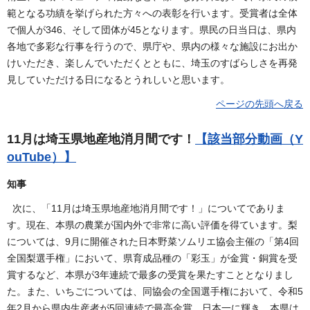
範となる功績を挙げられた方々への表彰を行います。受賞者は全体
で個人が346、そして団体が45となります。県民の日当日は、県内
各地で多彩な行事を行うので、県庁や、県内の様々な施設にお出か
けいただき、楽しんでいただくとともに、埼玉のすばらしさを再発
見していただける日になるとうれしいと思います。
ページの先頭へ戻る
11月は埼玉県地産地消月間です！
【該当部分動画（Y
ouTube）】
知事
次に、「11月は埼玉県地産地消月間です！」についてでありま
す。現在、本県の農業が国内外で非常に高い評価を得ています。梨
については、9月に開催された日本野菜ソムリエ協会主催の「第4回
全国梨選手権」において、県育成品種の「彩玉」が金賞・銅賞を受
賞するなど、本県が3年連続で最多の受賞を果たすこととなりまし
た。また、いちごについては、同協会の全国選手権において、令和5
年2月から県内生産者が5回連続で最高金賞、日本一に輝き、本県は