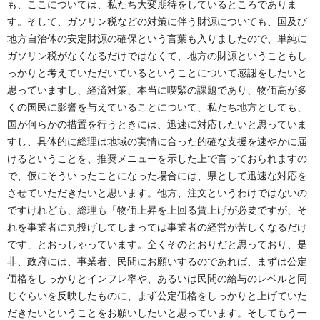
も、ここについては、私たち大変期待をしているところでありま
す。そして、ガソリン税などの対策に伴う財源についても、国及び
地方自治体の安定財源の確保という言葉も入りましたので、単純に
ガソリン税がなくなるだけではなくて、地方の財源ということもし
っかりと考えていただいているということについて感謝をしたいと
思っていますし、経済対策、本当に喫緊の課題であり、物価高が多
くの国民に影響を与えていることについて、私たち地方としても、
国が何らかの措置を行うときには、迅速に対応したいと思っていま
すし、具体的に総理は地域の実情に合った的確な支援を速やかに届
けるということを、推奨メニューを示した上で言っておられますの
で、仮にそういったことになった場合には、県として迅速な対応を
させていただきたいと思います。他方、注文というわけではないの
ですけれども、総理も「物価上昇を上回る賃上げが必要ですが、そ
れを事業者に丸投げしてしまっては事業者の経営が苦しくなるだけ
です」とおっしゃっています。全くそのとおりだと思っており、是
非、政府には、事業者、民間にお願いするのであれば、まずは公定
価格をしっかりとインフレ率や、あるいは民間の給与のレベルと同
じぐらいを反映したものに、まず公定価格をしっかりと上げていた
だきたいということをお願いしたいと思っています。そしてもう一