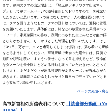
ます。県内のクマの出没場所は、「埼玉県ツキノワグマ出没マッ
プ」として県ホームページで随時更新しておりますので、御確認い
ただきたいと思います。2つ目になりますが、人の生活圏において
は、クマを誘うようなもの、クマの誘引物については、適切に管理
をお願いいたします。具体的には、柿などの放置された果樹やペッ
トフード、家庭菜園での作物、夜間に出された生ごみなどが熊の餌
となりかねません。しっかりとした管理をお願いいたします。そし
て3つ目、万が一、クマと遭遇してしまった際には、落ち着いて距離
をとるようにしてください。至近距離で出会った場合には、両腕で
顔面や頭部を覆い、すぐうつ伏せになって首を抑えるなど、致命的
なダメージを最小限にとどめる行動を取っていただきたいと思って
おります。まだまだクマが出る可能性があるシーズンが残念ながら
続きます。是非皆さんの命をしっかりと御自分で守っていただける
よう改めてお願い申し上げます。
ページの先頭へ戻る
高市新首相の所信表明について
【該当部分動画（Yo
uTube）】