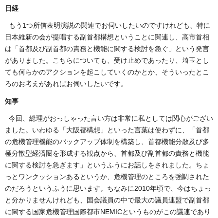
日経
もう1つ所信表明演説の関連でお伺いしたいのですけれども、特に
日本維新の会が提唱する副首都構想ということに関連し、高市首相
は「首都及び副首都の責務と機能に関する検討を急ぐ」という発言
がありました。こちらについても、受け止めであったり、埼玉とし
ても何らかのアクションを起こしていくのかとか、そういったとこ
ろのお考えがあればお伺いしたいです。
知事
今回、総理がおっしゃった言い方は非常に私としては関心がござい
ました。いわゆる「大阪都構想」といった言葉は使わずに、「首都
の危機管理機能のバックアップ体制を構築し、首都機能分散及び多
極分散型経済圏を形成する観点から、首都及び副首都の責務と機能
に関する検討を急ぎます」というふうにお話しをされました。ちょ
っとワンクッションあるというか、危機管理のところを強調された
のだろうというふうに思います。ちなみに2010年頃で、今はちょっ
と分かりませんけれども、国会議員の中で最大の議員連盟で副首都
に関する国家危機管理国際都市NEMICというものがこの議連であり