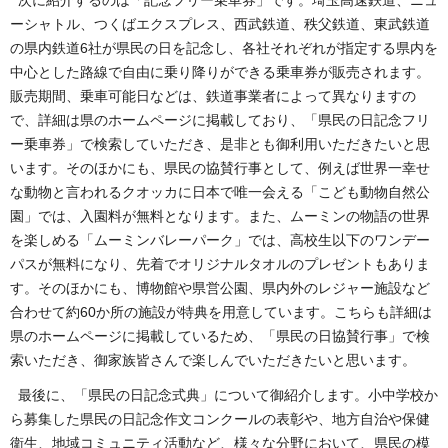
ーシャトル、つくばエクスプレス、西武鉄道、秩父鉄道、東武鉄道
の県内鉄道6社が県民の日を記念し、各社それぞれが指定する県内を
中心とした路線で自由に乗り降りができる乗車券が販売されます。
販売期間、乗車可能日などは、鉄道事業者によって異なりますの
で、詳細は県のホームページに掲載しており、「県民の日記念フリ
ー乗車券」で検索していただき、是非とも御利用いただきたいと思
います。そのほかにも、県民の協賛行事として、例えば世界一幸せ
な動物と言われるクオッカに日本で唯一会える「こども動物自然公
園」では、入園料が無料となります。また、ムーミンの物語の世界
を楽しめる「ムーミンバレーパーク」では、高校生以下のワンデー
パスが無料になり、先着でオリジナルタオルのプレゼントもありま
す。そのほかにも、博物館や県営公園、県内外のレジャー施設など
合わせて約60か所の施設が特典を用意しています。こちらも詳細は
県のホームページに掲載しているため、「県民の日協賛行事」で検
索いただき、御家族皆さんで楽しんでいただきたいと思います。
最後に、「県民の日記念式典」について御紹介します。小中学校か
ら募集した県民の日記念作文コンクールの表彰や、地方自治や保健
衛生、地域コミュニティ活動など、様々な分野において、県民の模