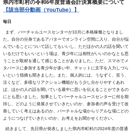
県内市町村の令和6年度普通会計決算概要について
【該当部分動画（YouTube）】
毎日
まず、バーチャルユースセンターが10月に本格稼働となりまし
た。自分の分身であるアバターでオンライン空間に入り、自分が悩
んでいることについて話してもいいし、ただほかの人の話を聞いて
いるだけでもいいという場は、青少年には相性がいいのかなとも思
うことが取材を通して感じることがありました。ただ、スマホでメ
タバースに参加する青少年が多い中、チャットに文字を入力しづら
いという指摘も聞きました。また、個人的には、うなずく、笑う、
泣くなど、多様なリアクション機能がもう少し分かりやすくあれ
ば、ほかの人の話を聞いている最中に思いを伝えることができるの
にとも思いました。知事としてバーチャルユースセンターに何を期
待し、どのように発展させていきたいのか、参加者の声を受けて改
善していく考えはあるのか、バーチャルな場からリアルな場にどの
ようにつなげていきたいのか、お考えをお聞かせください。
続きまして、先日県が発表しました県内市町村の2024年度の普通