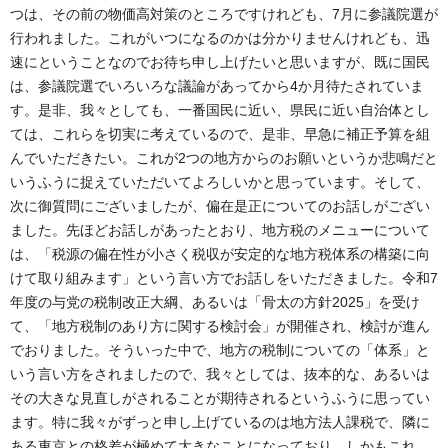
つは、その前の物価高対策のところですけれども、7月に参議院選が
行われました。これがいつになるのかは分かりませんけれども、迅
速にということなのでお待ち申し上げたいと思いますが、既に国民
は、参議院選でいろいろな議論があってから4か月待たされていま
す。是非、我々としても、一番国民に近い、県民に近い自治体とし
ては、これらを切実に考えているので、是非、早急に補正予算を組
んでいただきたい。これが2つの地方からのお願いというか悲鳴だと
いうふうに捉えていただいてよろしいかと思っています。そして、
次に御質問にございましたが、偏在是正についてのお話しがござい
ました。先ほどお話しがあったとおり、地方税のメニューについて
は、「税源の偏在性が小さく税収が安定的な地方税体系の構築に向
けて取り組みます」という言い方でお話しをいただきました。令和7
年度の与党の税制改正大綱、あるいは「骨太の方針2025」を受け
て、「地方税制のあり方に関する検討会」が開催され、検討が進ん
でおりました。そういった中で、地方の税制についての「体系」と
いう言い方をされましたので、我々としては、抜本的な、あるいは
その大きな見直しがされることが期待されるというふうに思ってい
ます。特に我々がずっと申し上げているのは地方法人課税で、隣に
ある東京との格差が極めて大きなことになっており、しかもこれ