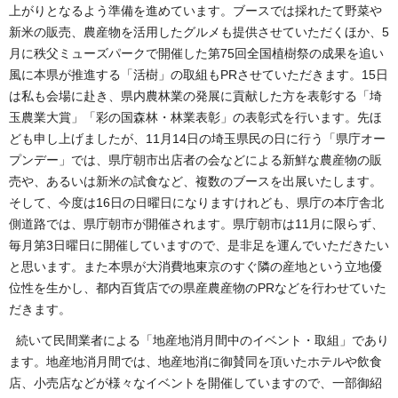
上がりとなるよう準備を進めています。ブースでは採れたて野菜や
新米の販売、農産物を活用したグルメも提供させていただくほか、5
月に秩父ミューズパークで開催した第75回全国植樹祭の成果を追い
風に本県が推進する「活樹」の取組もPRさせていただきます。15日
は私も会場に赴き、県内農林業の発展に貢献した方を表彰する「埼
玉農業大賞」「彩の国森林・林業表彰」の表彰式を行います。先ほ
ども申し上げましたが、11月14日の埼玉県民の日に行う「県庁オー
プンデー」では、県庁朝市出店者の会などによる新鮮な農産物の販
売や、あるいは新米の試食など、複数のブースを出展いたします。
そして、今度は16日の日曜日になりますけれども、県庁の本庁舎北
側道路では、県庁朝市が開催されます。県庁朝市は11月に限らず、
毎月第3日曜日に開催していますので、是非足を運んでいただきたい
と思います。また本県が大消費地東京のすぐ隣の産地という立地優
位性を生かし、都内百貨店での県産農産物のPRなどを行わせていた
だきます。
続いて民間業者による「地産地消月間中のイベント・取組」であり
ます。地産地消月間では、地産地消に御賛同を頂いたホテルや飲食
店、小売店などが様々なイベントを開催していますので、一部御紹