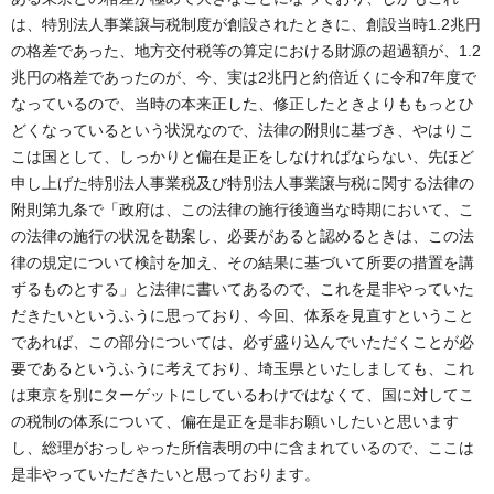
は、特別法人事業譲与税制度が創設されたときに、創設当時1.2兆円
の格差であった、地方交付税等の算定における財源の超過額が、1.2
兆円の格差であったのが、今、実は2兆円と約倍近くに令和7年度で
なっているので、当時の本来正した、修正したときよりももっとひ
どくなっているという状況なので、法律の附則に基づき、やはりこ
こは国として、しっかりと偏在是正をしなければならない、先ほど
申し上げた特別法人事業税及び特別法人事業譲与税に関する法律の
附則第九条で「政府は、この法律の施行後適当な時期において、こ
の法律の施行の状況を勘案し、必要があると認めるときは、この法
律の規定について検討を加え、その結果に基づいて所要の措置を講
ずるものとする」と法律に書いてあるので、これを是非やっていた
だきたいというふうに思っており、今回、体系を見直すということ
であれば、この部分については、必ず盛り込んでいただくことが必
要であるというふうに考えており、埼玉県といたしましても、これ
は東京を別にターゲットにしているわけではなくて、国に対してこ
の税制の体系について、偏在是正を是非お願いしたいと思います
し、総理がおっしゃった所信表明の中に含まれているので、ここは
是非やっていただきたいと思っております。