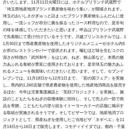
介いたします。11月11日火曜日には、ホテルブリランテ武蔵野で
「埼玉県地産地消ブランド農産物を味わう集い」が開催されます。
埼玉のおいしさがぎゅっと詰まったブランド農産物をふんだんに使
用し、一流シェフが存分に腕を振るったコース料理なので、是非旬
の味を体感していただきたいと思います。申込はブリランテ武蔵野
で先着順にて受け付けているそうです。川越プリンスホテルでは、1
1月30日まで県産農産物を使用したオリジナルメニューがホテル内5
か所のレストランやバーで提供されます。噛むほど味を生むコクの
深さが特徴の「武州和牛」をはじめ、ねぎ、狭山茶など、本県の魅
力あふれる食材が豊富に使用されております。是非埼玉の魅力あふ
れるメニューを御賞味いただきたいと思います。そして、セブンイ
レブンでは、11月18日から12月1日まで、「彩の国フェア」を実施
し、県内約1,260店舗で県産農産物を使用した地産地消商品を販売す
るほか、今年は児童養護施設と「笑顔プロジェクト」を実施し、施
設のこどもたちをねぎの収穫体験に招待し、そして売上の一部で商
品を寄贈、こどもたちの塗り絵をイトーヨーカドーの店舗に掲示す
る取組が実施されるそうです。そしてピザーラでは、地産地消プロ
ジェクトとして、県産ねぎを使用したご当地ピザ「ネギベエ」を11
月14日から16日まで販売します。コモディイイダでは、都内・千葉