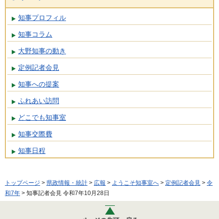
知事プロフィル
知事コラム
大野知事の動き
定例記者会見
知事への提案
ふれあい訪問
どこでも知事室
知事交際費
知事日程
トップページ
>
県政情報・統計
>
広報
>
ようこそ知事室へ
>
定例記者会見
>
令
和7年
> 知事記者会見 令和7年10月28日