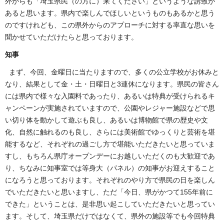
外からも「埼玉県民（の方に）来てください」というような誘致が
あると思います。県内で楽しんでほしいというものもあるかと思う
のですけれども、この県外からのアプローチに対する率直な思いを
聞かせていただけたらと思っております。
知事
まず、今回、金曜日に当たりますので、多くの公立学校がお休みと
なり、結果として金・土・日曜日と3連休になります。県民の皆さん
には県内で様々な入園料であったり、あるいは特典が受けられるキ
ャンペーンが実施されていますので、公園やレジャー施設などで思
い切り体を動かして遊ぶも良し、あるいは博物館で県の歴史や文
化、自然に触れるのも良し、さらには美術館でゆっくりと芸術を堪
能するなど、それぞれの過ごし方で堪能いただきたいと思っていま
すし、もちろん県庁オープンデーにお越しいただくのも大歓迎であ
り、ちなみに知事室では等身大（パネル）の知事がお迎えすること
になろうと思っております。それぞれのやり方で県民の日を楽しん
でいただきたいと思いますし、ただ「今日、県がかつて155年前に
できた」ということは、是非思い起こしていただきたいと思ってい
ます。そして、埼玉県だけではなくて、県外の施設等でも今回特典