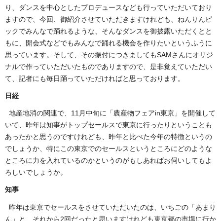
り、ダンスを中心としたプロデュースなども行っていただいており
ますので、今回、御紹介させていただきますけれども、ねんりんピ
ックでみんなで踊れるような、そんなダンスを御披露いただくとと
もに、開会式などでもみんなで踊れる機会を作りたいというふうに
思っています。そして、その振付につきましてもSAMさんにオリジ
ナルで作っていただいたものでありますので、是非覚えていただい
て、記者にも毎日踊っていただければと思っております。
日経
地産地消の関連で、11月中旬に「農産物フェアin東京」を開催して
いて、昨年は知事がトップセールスで東京に行ったりということも
あったかと思うのですけれども、昨年と比べた今年の特徴というの
でしょうか、特にこの東京でのセールスというところにどのような
ところに力を入れているのかというのがもしあればお伺いしてもよ
ろしいでしょうか。
知事
昨年は東京でセールスをさせていただいたのは、いちごの「あまり
ん」と、それから2回だったと思いますけれども東京都の市場に行か