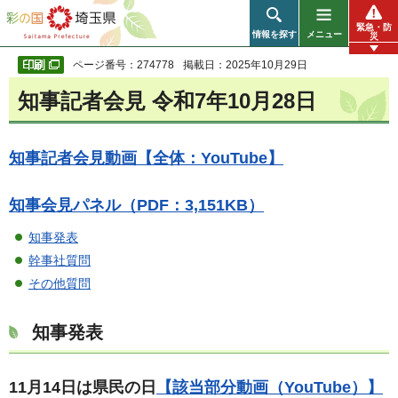
彩の国 埼玉県
緊急・防
情報を探す
メニュー
災
ページ番号：274778
掲載日：2025年10月29日
知事記者会見 令和7年10月28日
知事記者会見動画【全体：YouTube】
知事会見パネル（PDF：3,151KB）
知事発表
幹事社質問
その他質問
知事発表
11月14日は県民の日
【該当部分動画（YouTube）】