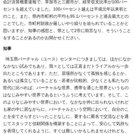
会計決算概要速報で、草加市と三郷市が、経常収支比率が100パー
セントを超えていました。100パーセント越えは平成元年以来初と
のこと、また、県内市町村の平均も95.1パーセントと過去最大との
ことでした。市町村財政が厳しいやり繰りを迫られていることかと
思いますが、知事の感想と、県として2市に助言なり、そういうこと
をすることがあるのかお聞かせください。
知事
埼玉県バーチャル（ユース）センターにつきましては、ほかになか
なかない試みでもあり、我々としては正直まだトライアルから一歩
出たところであります。ただ、居場所がなくて孤独を感じるとか、
あるいは孤立しているこども・若者が比較的、少なくとも私たちの
世代に比べれば、バーチャルな世界、携帯を通じた世界というもの
はなじみやすい世界であるというふうに考えています。そして、こ
のよりなじみやすい世界において、なかなか外に出られないけれど
も家の中に居ながらに、バーチャルという空間において、自分のこ
とを全てさらすといったことなしに、要するに匿名で交流などを通
じてスタッフと信頼関係を構築することによって、安心して気持ち
を表現してくれるように、すぐは難しいかもしれませんけれども、