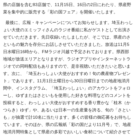
県の店舗を含む83店舗で、11月15日、16日の2日にわたり、県産野
菜を集中的に販売する「彩の国フェア」を開催いたします。
最後に、広報・キャンペーンについてお知らせします。埼玉わっし
ょい大使のエミッフィさんのラジオ番組に私がゲストとして出演さ
せていただきます。先日収録いたしましたが、そこでは、県産のさ
といもの魅力を存分にお話しさせていただきました。放送は11月5
日水曜日16時から、FMラジオ川越で予定されております。県西部
地域が放送エリアとなりますが、ラジオアプリやインターネットラ
ジオでの同時配信もありますので、是非視聴いただきたいと思いま
す。次に、「埼玉わっしょい大使がおすすめ！旬の農産物プレゼン
ト」であります。11月1日土曜日から30日日曜日までの地産地消月
間中、インスタグラム、「埼玉わっしょい」のアカウントをフォロ
ーし、ゆずまたはさといもを使用した好きな料理などのコメントを
投稿すると、わっしょい大使がおすすめする香り豊かな「桂木（か
つらき）ゆず」や、あるいは日本一の生産量を誇る、旬の「さとい
も」が抽選で計10名に当たります。多くの皆様の御応募をお待ちし
ています。そのほか、県の広報紙「彩の国だより11月号」で、地産
地消月間特集として県産の多彩でおいしい食材について紹介させて