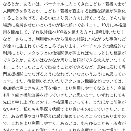
なるとか、あるいは、バーチャルに入ってきたこども・若者同士が
人間関係を作るとか、こども・若者が直面する困難な課題が深刻化
することを防げる、あるいはより良い方向に行くような、そんな居
場所に発展させたいというのが私の願いであります。10月に本格運
用を開始して、それ以降延べ100名を超える方々に御利用いただく
など、さらには、利用者の中から個別の相談につながった事例など
が徐々に生まれているところであります。バーチャルでの継続的な
利用により、スタッフとの信頼関係が深まればちょっとした相談が
できるとか、あるいはなかなか周りに信頼ができる大人がいなくて
も、こういったところで出会うことができるなど、意向に応じて専
門支援機関につなげるようになればいいなというふうにも思ってい
ます。また、御指摘いただいたリアクション機能などについては、
参加者の声にきちんと耳を傾け、より利用しやすくなるよう、今後
も引き続き機能改善を行っていきたいと思います。いずれにしても
先ほど申し上げたとおり、本格運用といっても、まだほかに前例が
ない中で、私たちも手探り状態でより良いものにしていきたい、た
だ、ある程度やはり手応えは感じ始めているところではありますの
で、これをより利用しやすく、あるいは、あらゆるこども・若者が
安心できる、そんな形にしたいし、それを今度はリアルの場で、よ