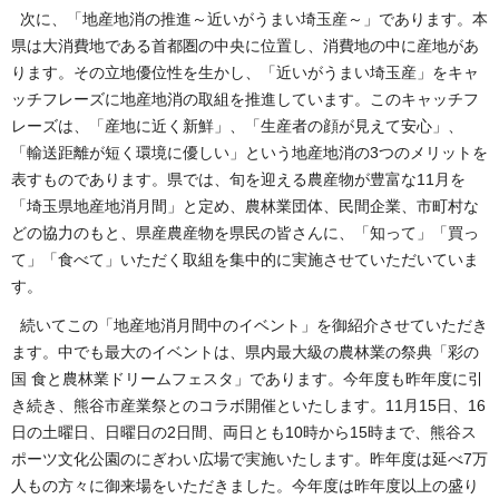
次に、「地産地消の推進～近いがうまい埼玉産～」であります。本
県は大消費地である首都圏の中央に位置し、消費地の中に産地があ
ります。その立地優位性を生かし、「近いがうまい埼玉産」をキャ
ッチフレーズに地産地消の取組を推進しています。このキャッチフ
レーズは、「産地に近く新鮮」、「生産者の顔が見えて安心」、
「輸送距離が短く環境に優しい」という地産地消の3つのメリットを
表すものであります。県では、旬を迎える農産物が豊富な11月を
「埼玉県地産地消月間」と定め、農林業団体、民間企業、市町村な
どの協力のもと、県産農産物を県民の皆さんに、「知って」「買っ
て」「食べて」いただく取組を集中的に実施させていただいていま
す。
続いてこの「地産地消月間中のイベント」を御紹介させていただき
ます。中でも最大のイベントは、県内最大級の農林業の祭典「彩の
国 食と農林業ドリームフェスタ」であります。今年度も昨年度に引
き続き、熊谷市産業祭とのコラボ開催といたします。11月15日、16
日の土曜日、日曜日の2日間、両日とも10時から15時まで、熊谷ス
ポーツ文化公園のにぎわい広場で実施いたします。昨年度は延べ7万
人もの方々に御来場をいただきました。今年度は昨年度以上の盛り