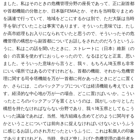
ました。私はそのときの危機管理分野の座長であって、正に副首都
や首都機能の分散とか、日本版FEMAとか、それを当時取りまとめ
を議連で行っていて、地域をどこにするかは別で、ただ大阪は当時
手を挙げていたことは事実であります。そういった意味では、たし
か高市総理もお入りになられていたと思うので、そういったその危
機管理の構想から副首都についてお話しをされたのだろうというふ
うに、私はこの話を聞いたときに、ストレートに（日本）維新（の
会）の言葉を使わずにおっしゃったので、なるほどなと正直、思い
ました。そういった意味から言うと、我々、もちろん埼玉県も非常
にいい場所ではあるのですけれども、首都の機能、それから危機管
理に関する司令塔機能を万が一首都に何かあったときにどこに置く
か、さらには、このバックアップについては経済機能も考えていま
す。経済的な中心地が万が一の場合、どこに置けばいいか。こうい
ったところのバックアップを置くというのは、国がしっかりとした
構想を持たなければならない分野であり、我々埼玉県としてもこう
いった議論であれば、当然、地方組織も含めてどのように関与する
かということについては前向きに捉えなければいけないというふう
に感じるお話しのされ方だったというふうに、これは私個人の印象
でありますけれども、当時、先ほど申し上げた危機管理の責任者を