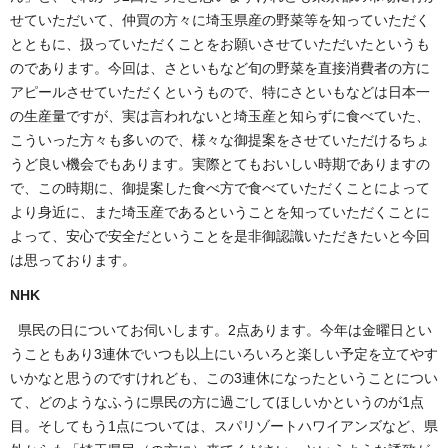
せていただいて、仲買の方々に埼玉県産の野菜等を知っていただく
とともに、扱っていただくことをお願いさせていただいたというも
のであります。今回は、さといもなど旬の野菜を直接消費者の方に
アピールさせていただくというもので、特にさといもなどは日本一
の生産量ですが、実は言われないと埼玉産と知らずに食べていた、
こういった方々も多いので、様々な御提案をさせていただけるちょ
うど良い機会でもあります。実際とてもおいしい時期でありますの
で、この時期に、御提案した食べ方で食べていただくことによって
より身近に、また埼玉産であるということを知っていただくことに
よって、安心で安全だということを是非御認識いただきたいと今回
は思っております。
NHK
県民の日についてお伺いします。2点あります。今年は金曜日とい
うこともあり3連休でいつも以上にいろいろと楽しい予定を立てやす
いかなと思うのですけれども、この3連休になったということについ
て、どのようなふうに県民の方に過ごしてほしいかというのが1点
目。そしてもう1点については、スパリゾートハワイアンズなど、県