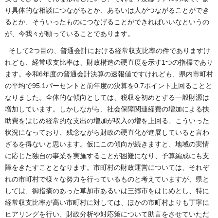
り具体的な相談につながるとか、あるいは人がつながることができ
るとか、そういったものにつなげることができればいいなというの
が、今我々が願っていることであります。
そして2つ目の、普通会計における経常収支比率の件でありますけ
れども、経常収支比率は、財政構造の硬直度を示す1つの指標であり
ます。令和6年度の普通会計決算の速報値ですけれども、県内市町村
の平均で95.1パーセントと前年度の決算を0.7ポイント上回ることと
なりました。全体的な傾向としては、税収を初めとする一般財源は
増加しています。しかしながら、社会保障関連経費の増加による扶
助費をはじめ経常的な支出の増加が収入の増を上回る、こういった
状況になっており、残念ながら財政の硬直化が進展していると言わ
ざるを得ないと思います。仮にこの傾向が続きますと、地域の実情
に応じた独自の事業を実施することが困難になり、予算編成にも支
障をきたすこととなります。市町村の財政運営については、それぞ
れの市町村で様々な努力を行っているものと考えていますが、県と
しては、御指摘のあった草加市あるいは三郷市をはじめとし、特に
経常収支比率が高い市町村に対しては、ほかの市町村よりも丁寧に
ヒアリングを行い、財政分析や対応策について助言をさせていただ