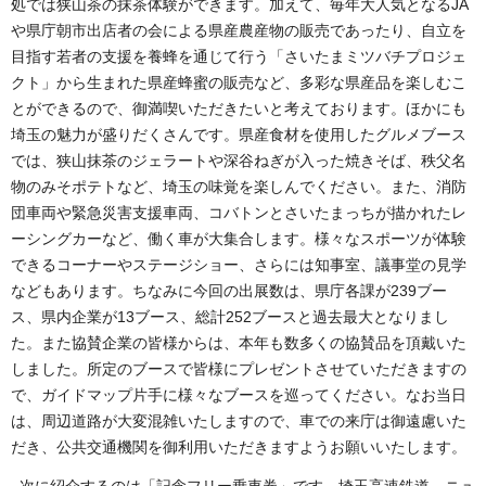
処では狭山茶の抹茶体験ができます。加えて、毎年大人気となるJA
や県庁朝市出店者の会による県産農産物の販売であったり、自立を
目指す若者の支援を養蜂を通じて行う「さいたまミツバチプロジェ
クト」から生まれた県産蜂蜜の販売など、多彩な県産品を楽しむこ
とができるので、御満喫いただきたいと考えております。ほかにも
埼玉の魅力が盛りだくさんです。県産食材を使用したグルメブース
では、狭山抹茶のジェラートや深谷ねぎが入った焼きそば、秩父名
物のみそポテトなど、埼玉の味覚を楽しんでください。また、消防
団車両や緊急災害支援車両、コバトンとさいたまっちが描かれたレ
ーシングカーなど、働く車が大集合します。様々なスポーツが体験
できるコーナーやステージショー、さらには知事室、議事堂の見学
などもあります。ちなみに今回の出展数は、県庁各課が239ブー
ス、県内企業が13ブース、総計252ブースと過去最大となりまし
た。また協賛企業の皆様からは、本年も数多くの協賛品を頂戴いた
しました。所定のブースで皆様にプレゼントさせていただきますの
で、ガイドマップ片手に様々なブースを巡ってください。なお当日
は、周辺道路が大変混雑いたしますので、車での来庁は御遠慮いた
だき、公共交通機関を御利用いただきますようお願いいたします。
次に紹介するのは「記念フリー乗車券」です。埼玉高速鉄道、ニュ