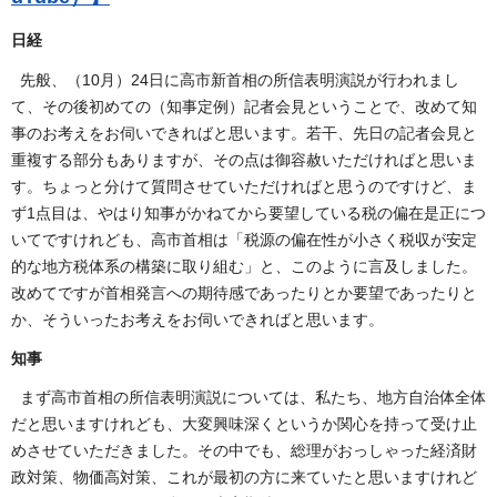
日経
先般、（10月）24日に高市新首相の所信表明演説が行われまし
て、その後初めての（知事定例）記者会見ということで、改めて知
事のお考えをお伺いできればと思います。若干、先日の記者会見と
重複する部分もありますが、その点は御容赦いただければと思いま
す。ちょっと分けて質問させていただければと思うのですけど、ま
ず1点目は、やはり知事がかねてから要望している税の偏在是正につ
いてですけれども、高市首相は「税源の偏在性が小さく税収が安定
的な地方税体系の構築に取り組む」と、このように言及しました。
改めてですが首相発言への期待感であったりとか要望であったりと
か、そういったお考えをお伺いできればと思います。
知事
まず高市首相の所信表明演説については、私たち、地方自治体全体
だと思いますけれども、大変興味深くというか関心を持って受け止
めさせていただきました。その中でも、総理がおっしゃった経済財
政対策、物価高対策、これが最初の方に来ていたと思いますけれど