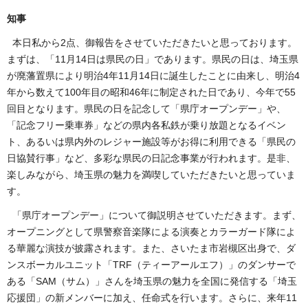
知事
本日私から2点、御報告をさせていただきたいと思っております。
まずは、「11月14日は県民の日」であります。県民の日は、埼玉県
が廃藩置県により明治4年11月14日に誕生したことに由来し、明治4
年から数えて100年目の昭和46年に制定された日であり、今年で55
回目となります。県民の日を記念して「県庁オープンデー」や、
「記念フリー乗車券」などの県内各私鉄が乗り放題となるイベン
ト、あるいは県内外のレジャー施設等がお得に利用できる「県民の
日協賛行事」など、多彩な県民の日記念事業が行われます。是非、
楽しみながら、埼玉県の魅力を満喫していただきたいと思っていま
す。
「県庁オープンデー」について御説明させていただきます。まず、
オープニングとして県警察音楽隊による演奏とカラーガード隊によ
る華麗な演技が披露されます。また、さいたま市岩槻区出身で、ダ
ンスボーカルユニット「TRF（ティーアールエフ）」のダンサーで
ある「SAM（サム）」さんを埼玉県の魅力を全国に発信する「埼玉
応援団」の新メンバーに加え、任命式を行います。さらに、来年11