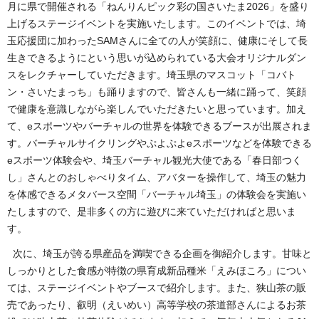
月に県で開催される「ねんりんピック彩の国さいたま2026」を盛り
上げるステージイベントを実施いたします。このイベントでは、埼
玉応援団に加わったSAMさんに全ての人が笑顔に、健康にそして長
生きできるようにという思いが込められている大会オリジナルダン
スをレクチャーしていただきます。埼玉県のマスコット「コバト
ン・さいたまっち」も踊りますので、皆さんも一緒に踊って、笑顔
で健康を意識しながら楽しんでいただきたいと思っています。加え
て、eスポーツやバーチャルの世界を体験できるブースが出展されま
す。バーチャルサイクリングやぷよぷよeスポーツなどを体験できる
eスポーツ体験会や、埼玉バーチャル観光大使である「春日部つく
し」さんとのおしゃべりタイム、アバターを操作して、埼玉の魅力
を体感できるメタバース空間「バーチャル埼玉」の体験会を実施い
たしますので、是非多くの方に遊びに来ていただければと思いま
す。
次に、埼玉が誇る県産品を満喫できる企画を御紹介します。甘味と
しっかりとした食感が特徴の県育成新品種米「えみほころ」につい
ては、ステージイベントやブースで紹介します。また、狭山茶の販
売であったり、叡明（えいめい）高等学校の茶道部さんによるお茶