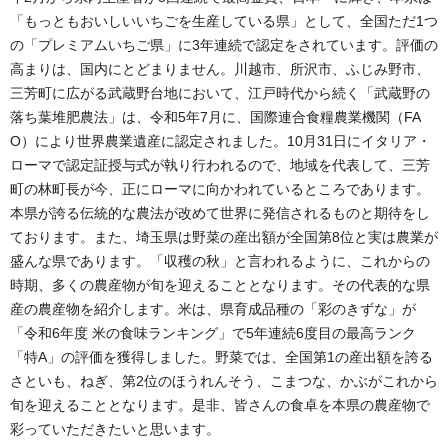
「もっともおいしいいちごを生産している県」として、全国ただ1つ
の「プレミアムいちご県」に3年連続で認定をされています。評価の
高まりは、国内にとどまりません。川越市、所沢市、ふじみ野市、
三芳町に広がる武蔵野台地において、江戸時代から続く「武蔵野の
落ち葉堆肥農法」は、令和5年7月に、国際連合食糧農業機関（FA
O）により世界農業遺産に認定されました。10月31日にイタリア・
ローマで認定証授与式が執り行われるので、地域を代表して、三芳
町の林町長が今、正にローマに向かわれているところであります。
本県が誇る伝統的な農法が改めて世界に発信されるものと期待をし
ております。また、埼玉県は野菜の産出額が全国第8位と実は農業が
盛んな県であります。「収穫の秋」と言われるように、これからの
時期、多くの農産物が旬を迎えることとなります。その代表的な県
産の農産物を紹介します。米は、県育成品種の「彩のきずな」が
「令和6年度 米の食味ランキング」で5年連続6度目の最高ランク
「特A」の評価を獲得しました。野菜では、全国第1の産出額を誇る
さといも、ねぎ、第2位のほうれんそう、こまつな、かぶがこれから
旬を迎えることとなります。是非、皆さんの食卓を本県の農産物で
彩っていただきたいと思います。