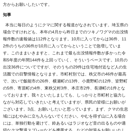
方からお願いしたいです。
知事
本当に毎日のようにクマに関する報道がなされています。埼玉県の
場合ですけれども、本年の4月から昨日までのツキノワグマの出没情
報件数の速報値は112件となります。10月に入ってからは36件、11
2件のうちの36件が10月に入ってからということで急増していま
す。このままいきますと、これまで最も出没情報件数が多かった令
和5年度の年間144件を上回っていく、そういうペースです。10月の
出没36件についてですが、そのうちの29件は住宅地付近など人の生
活圏での目撃情報となります。市町村別では、秩父市の46件が最高
で、次いで飯能市の26件、横瀬町の13件、小鹿野町の12件、皆野町
の5件、寄居町の4件、東秩父村3件、本庄市2件、長瀞町の1件とな
っております。我々といたしましても、しっかりと市町村と協力し
ながら対応していきたいと考えていますが、県民の皆様にお願いが
ございます。3点、お願いしたいと思っています。まず、クマの生息
域にはむやみに立ち入らないでください。やむを得ず山に入る場合
には、単独行動を避けて、鈴あるいはラジオなど音の出るものや適
切なクマ撃退スプレーなどを携帯する、などの対策をお願いいたし