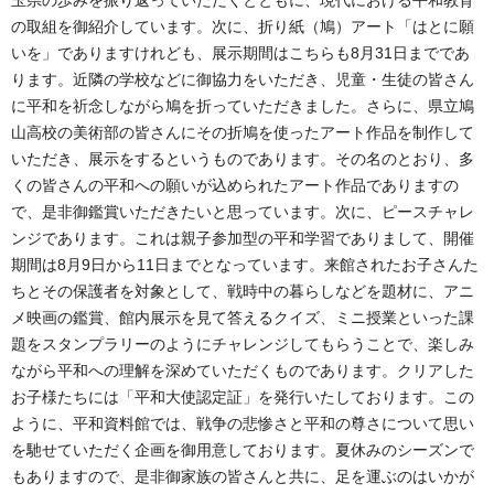
の取組を御紹介しています。次に、折り紙（鳩）アート「はとに願
いを」でありますけれども、展示期間はこちらも8月31日までであ
ります。近隣の学校などに御協力をいただき、児童・生徒の皆さん
に平和を祈念しながら鳩を折っていただきました。さらに、県立鳩
山高校の美術部の皆さんにその折鳩を使ったアート作品を制作して
いただき、展示をするというものであります。その名のとおり、多
くの皆さんの平和への願いが込められたアート作品でありますの
で、是非御鑑賞いただきたいと思っています。次に、ピースチャレ
ンジであります。これは親子参加型の平和学習でありまして、開催
期間は8月9日から11日までとなっています。来館されたお子さんた
ちとその保護者を対象として、戦時中の暮らしなどを題材に、アニ
メ映画の鑑賞、館内展示を見て答えるクイズ、ミニ授業といった課
題をスタンプラリーのようにチャレンジしてもらうことで、楽しみ
ながら平和への理解を深めていただくものであります。クリアした
お子様たちには「平和大使認定証」を発行いたしております。この
ように、平和資料館では、戦争の悲惨さと平和の尊さについて思い
を馳せていただく企画を御用意しております。夏休みのシーズンで
もありますので、是非御家族の皆さんと共に、足を運ぶのはいかが