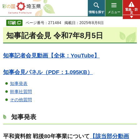
彩の国 埼玉県
緊急・防
情報を探す
メニュー
災
ページ番号：271484
掲載日：2025年8月6日
知事記者会見 令和7年8月5日
知事記者会見動画【全体：YouTube】
知事会見パネル（PDF：1,095KB）
知事発表
幹事社質問
その他質問
知事発表
平和資料館 戦後80年事業について
【該当部分動画