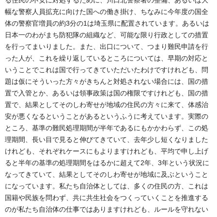
る住民の不安に対処するために、川口北警察署の整備、あるいは大
幅な警察人員拡充に向けた国への働き掛け、ちなみに今年度の国全
体の警察官増員の約3分の1は埼玉県に配置されています。あるいは
日本一のわがまち防犯隊の組織など、可能な限り行政としての措置
を行ってまいりました。また、出口について、つまり難民申請を行
った人が、これを繰り返しているところについては、早期の対応と
いうことでこれは国で行ってきていただいたわけですけれども、問
題は仮にそういった方々がきちんと対処されない場合には、国の措
置で入管とか、あるいは領事政策は国の権限ですけれども、国の措
置で、結果としてそのしわ寄せが地域の住民の方々に来て、体感治
安が悪くなるということがあるというふうに考えています。実際の
ところ、基準の難民処理期間が半年であるにもかかわらず、この処
理期間、長い目で見ると伸びてきていて、去年少し短くなりました
けれども、それぞれケースにもよりますけれども、平均で申し上げ
ると半年の基準の処理期間をはるかに超えて2年、3年という状況に
なってきていて、結果としてそのしわ寄せが地域に及ぶということ
になっています。私たち自治体としては、多くの住民の方、これは
国籍や民族を問わず、共に共生社会をつくっていくことを推進する
のが私たち自治体の仕事ではありますけれども、ルールを守れない