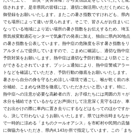
信されます。是非県民の皆様には、適切に御活用いただくためにも
御登録をお願いいたします。またこの暑さ指数ですけれども、県内
でも場所によって違いが見られます。そこで、皆さんがお住まいに
なっている地域により近い場所の暑さ指数をお伝えするため、埼玉
県気候変動適応センターで気象庁の発表に加え、独自に県内30地点
の暑さ指数を公表しています。熱中症の危険度を示す暑さ指数をリ
アルタイムで提供していますので、こまめに確認し、適切な熱中症
予防対策をお願いします。熱中症は適切な予防行動により防ぐこと
ができるとされています。プッシュ通知により、熱中症警戒アラー
トなどを確認していただき、予防行動の徹底をお願いいたします。
暑さから自分の身を守るため涼しい環境で過ごし、喉が乾く前の水
分補給、こまめな休憩を徹底していただきたいと思います。特に、
熱中症への注意が必要な高齢者の方、お子様たちには周囲の方々が
水分を補給できているかなどお声掛けして注意深く見守るほか、車
でお出かけの際に車内に置き去りにするなどはもってのほかですか
ら、決して行わないようお願いいたします。県では外出時まちなか
で一時的に涼める「まちのクールオアシス」を市町村や民間の店舗
に御協力をいただき、県内4,143か所で指定しています。この「まち