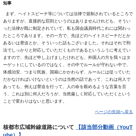
知事
まず、ヘイトスピーチ等については法律で規制されているところで
ありますが、直接的な罰則というのはありませんけれども、そうい
った法律が既に制定されていて、私も国会議員時代これには関わっ
たところであります。その一方で、先ほどのヘイトスピーチだとか
あるいは脅迫とか、そういった話もございました。それはそれで刑
法でしっかりと対応していただくものであるというふうに考えてい
ますので、先ほど申し上げましたけれども、外国人の方を我々はタ
ーゲットにしているのではなく、その中でルールが守れない中で、
体感治安、つまり民族、国籍にかかわらず、ルールには従っていた
だかなければいけないというのは当然の話であって、これは何人で
あっても、例えば脅迫を行って、人の命を殺めるような言葉を言
う、これは別に何人だろうが、当然厳しく対応していただくという
ことで変わりはないと思います。
ページの先頭へ戻る
核都市広域幹線道路について
【該当部分動画（YouT
ube）】