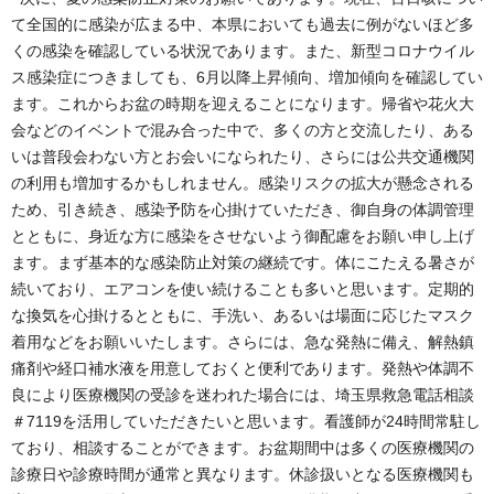
て全国的に感染が広まる中、本県においても過去に例がないほど多
くの感染を確認している状況であります。また、新型コロナウイル
ス感染症につきましても、6月以降上昇傾向、増加傾向を確認してい
ます。これからお盆の時期を迎えることになります。帰省や花火大
会などのイベントで混み合った中で、多くの方と交流したり、ある
いは普段会わない方とお会いになられたり、さらには公共交通機関
の利用も増加するかもしれません。感染リスクの拡大が懸念される
ため、引き続き、感染予防を心掛けていただき、御自身の体調管理
とともに、身近な方に感染をさせないよう御配慮をお願い申し上げ
ます。まず基本的な感染防止対策の継続です。体にこたえる暑さが
続いており、エアコンを使い続けることも多いと思います。定期的
な換気を心掛けるとともに、手洗い、あるいは場面に応じたマスク
着用などをお願いいたします。さらには、急な発熱に備え、解熱鎮
痛剤や経口補水液を用意しておくと便利であります。発熱や体調不
良により医療機関の受診を迷われた場合には、埼玉県救急電話相談
＃7119を活用していただきたいと思います。看護師が24時間常駐し
ており、相談することができます。お盆期間中は多くの医療機関の
診療日や診療時間が通常と異なります。休診扱いとなる医療機関も