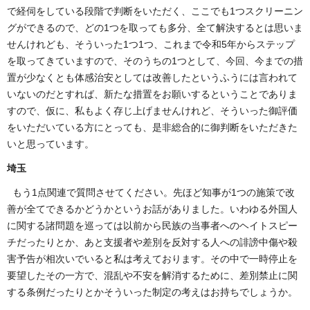
で経伺をしている段階で判断をいただく、ここでも1つスクリーニン
グができるので、どの1つを取っても多分、全て解決するとは思いま
せんけれども、そういった1つ1つ、これまで令和5年からステップ
を取ってきていますので、そのうちの1つとして、今回、今までの措
置が少なくとも体感治安としては改善したというふうには言われて
いないのだとすれば、新たな措置をお願いするということでありま
すので、仮に、私もよく存じ上げませんけれど、そういった御評価
をいただいている方にとっても、是非総合的に御判断をいただきた
いと思っています。
埼玉
もう1点関連で質問させてください。先ほど知事が1つの施策で改
善が全てできるかどうかというお話がありました。いわゆる外国人
に関する諸問題を巡っては以前から民族の当事者へのヘイトスピー
チだったりとか、あと支援者や差別を反対する人への誹謗中傷や殺
害予告が相次いでいると私は考えております。その中で一時停止を
要望したその一方で、混乱や不安を解消するために、差別禁止に関
する条例だったりとかそういった制定の考えはお持ちでしょうか。