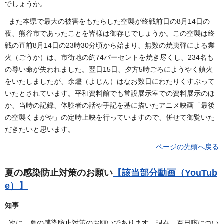
でしょうか。
また本県で最大の被害をもたらした空襲が終戦前日の8月14日の
夜、熊谷市であったことを皆様は御存じでしょうか。この空襲は終
戦の直前8月14日の23時30分頃から始まり、無数の焼夷弾による業
火（ごうか）は、市街地の約74パーセントを焼き尽くし、234名も
の尊い命が失われました。翌日15日、夕方5時ごろにようやく鎮火
をいたしましたが、余燼（よじん）はなお数日にわたりくすぶって
いたとされています。平和資料館でも常設展示室での資料展示のほ
か、当時の記録、体験者の話や手記を基に描いたアニメ映画「最後
の空襲くまがや」の定時上映を行っていますので、併せて御覧いた
だきたいと思います。
ページの先頭へ戻る
夏の感染防止対策のお願い
【該当部分動画（YouTub
e）】
知事
次に、夏の感染防止対策のお願いであります。現在、百日咳につい