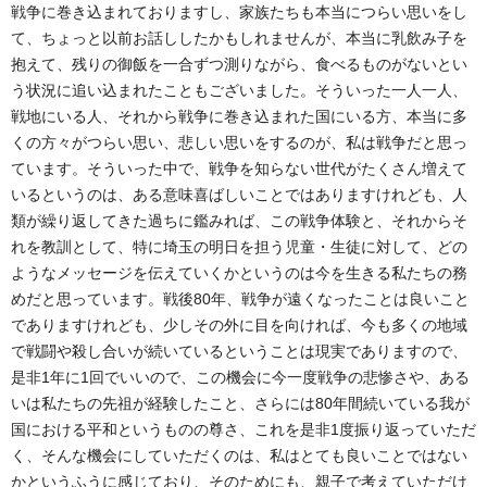
戦争に巻き込まれておりますし、家族たちも本当につらい思いをし
て、ちょっと以前お話ししたかもしれませんが、本当に乳飲み子を
抱えて、残りの御飯を一合ずつ測りながら、食べるものがないとい
う状況に追い込まれたこともございました。そういった一人一人、
戦地にいる人、それから戦争に巻き込まれた国にいる方、本当に多
くの方々がつらい思い、悲しい思いをするのが、私は戦争だと思っ
ています。そういった中で、戦争を知らない世代がたくさん増えて
いるというのは、ある意味喜ばしいことではありますけれども、人
類が繰り返してきた過ちに鑑みれば、この戦争体験と、それからそ
れを教訓として、特に埼玉の明日を担う児童・生徒に対して、どの
ようなメッセージを伝えていくかというのは今を生きる私たちの務
めだと思っています。戦後80年、戦争が遠くなったことは良いこと
でありますけれども、少しその外に目を向ければ、今も多くの地域
で戦闘や殺し合いが続いているということは現実でありますので、
是非1年に1回でいいので、この機会に今一度戦争の悲惨さや、ある
いは私たちの先祖が経験したこと、さらには80年間続いている我が
国における平和というものの尊さ、これを是非1度振り返っていただ
く、そんな機会にしていただくのは、私はとても良いことではない
かというふうに感じており、そのためにも、親子で考えていただけ