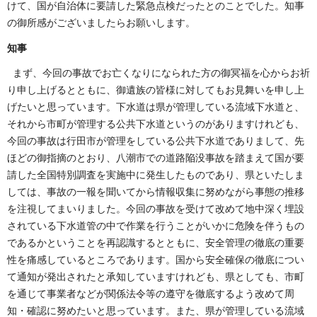
けて、国が自治体に要請した緊急点検だったとのことでした。知事
の御所感がございましたらお願いします。
知事
まず、今回の事故でお亡くなりになられた方の御冥福を心からお祈
り申し上げるとともに、御遺族の皆様に対してもお見舞いを申し上
げたいと思っています。下水道は県が管理している流域下水道と、
それから市町が管理する公共下水道というのがありますけれども、
今回の事故は行田市が管理をしている公共下水道でありまして、先
ほどの御指摘のとおり、八潮市での道路陥没事故を踏まえて国が要
請した全国特別調査を実施中に発生したものであり、県といたしま
しては、事故の一報を聞いてから情報収集に努めながら事態の推移
を注視してまいりました。今回の事故を受けて改めて地中深く埋設
されている下水道管の中で作業を行うことがいかに危険を伴うもの
であるかということを再認識するとともに、安全管理の徹底の重要
性を痛感しているところであります。国から安全確保の徹底につい
て通知が発出されたと承知していますけれども、県としても、市町
を通じて事業者などが関係法令等の遵守を徹底するよう改めて周
知・確認に努めたいと思っています。また、県が管理している流域