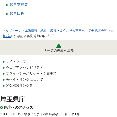
知事交際費
知事日程
トップページ
>
県政情報・統計
>
広報
>
ようこそ知事室へ
>
定例記者会見
>
令
和7年
> 知事記者会見 令和7年8月5日
ページの先頭へ戻る
サイトマップ
ウェブアクセシビリティ
プライバシーポリシー・免責事項
著作権・リンクについて
関係機関リンク集
埼玉県庁
県庁へのアクセス
〒330-9301 埼玉県さいたま市浦和区高砂三丁目15番1号