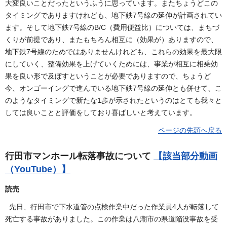
大変良いことだったというふうに思っています。またちょうどこの
タイミングでありますけれども、地下鉄7号線の延伸が計画されてい
ます。そして地下鉄7号線のB/C（費用便益比）については、まちづ
くりが前提であり、またもちろん相互に（効果が）ありますので、
地下鉄7号線のためではありませんけれども、これらの効果を最大限
にしていく、整備効果を上げていくためには、事業が相互に相乗効
果を良い形で及ぼすということが必要でありますので、ちょうど
今、オンゴーイングで進んでいる地下鉄7号線の延伸とも併せて、こ
のようなタイミングで新たな1歩が示されたというのはとても我々と
しては良いことと評価をしており喜ばしいと考えています。
ページの先頭へ戻る
行田市マンホール転落事故について
【該当部分動画
（YouTube）】
読売
先日、行田市で下水道管の点検作業中だった作業員4人が転落して
死亡する事故がありました。この作業は八潮市の県道陥没事故を受