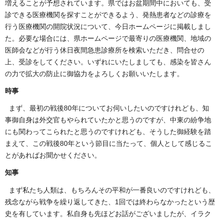
増えることが予想されています。県ではお盆期間中においても、受
診できる医療機関を探すことができるよう、発熱患者などの診療を
行う医療機関の開院状況について、今日ホームページに掲載しまし
た。必要な場合には、県ホームページで最寄りの医療機関、地域の
医師会などが行う休日夜間急患診療所を検索いただき、問合せの
上、受診をしてください。いずれにいたしましても、感染を皆さん
の力で拡大の防止に御協力をよろしくお願いいたします。
時事
まず、最初の戦後80年についてお伺いしたいのですけれども、知
事御自身は外交官もやられていたかと思うのですが、中東の紛争地
にも関わってこられたと思うのですけれども、そうした御経験を踏
まえて、この戦後80年という節目に当たって、個人として感じるこ
とがあればお聞かせください。
知事
まず私たち人類は、もちろんその平和が一番良いのですけれども、
残念ながら戦争を繰り返してきた、1回では終わらなかったという歴
史を有しています。私自身も先ほどお話がございましたが、イラク