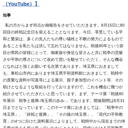
（YouTube）】
知事
私の方からまず何点か御報告をさせていただきます。8月15日に80
回目の終戦記念日を迎えることとなります。今日、享受している平
和と繁栄は、多くの先人たちの尊い犠牲と不断の努力によるもので
あることを私たちは決して忘れてはなりません。戦後80年という節
目が県民の皆様にとって、御家族や身近な皆さんと共に戦争の悲惨
さや平和の尊さについて改めて思いを馳せていただく、そんな機会
になればと強くお願いする次第であります。埼玉県におきまして
も、東松山市内にあります埼玉県平和資料館におきまして、戦時中
の貴重な資料や写真等による展示、親子参加型のイベント等、その
助けとなるような取組を行っておりますので、これを機会に幾つか
紹介させていただきたいと思っています。まず、テーマ展「戦後80
年展示 戦争と復興-埼玉県の歩み-」であります。開催期間は8月31
日までとなっています。このテーマ展におきましては、「戦争中の
埼玉県」、「終戦と復興」、「その後の埼玉県」、「現代の平和教
育」の4つに分けた資料展示によりまして、戦時中から現在までの埼
玉県の歩みを振り返っていただくとともに、現代における平和教育