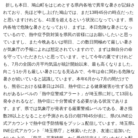
折しも本日、鳩山町をはじめとする県内各地で異常な暑さが記録さ
れており、先ほど申し上げた鳩山では、まだ13時45分の時点だった
と思いますけれども、41度を超えるという状況になっています。県
内各地で危険な暑さとなっており、まずは、本日危険な暑さになっ
ているので、熱中症予防対策を県民の皆様にはお願いしたいと思っ
ていますし、また今晩あるいは明日、この数日間極めて厳しい暑さ
が気象庁の予報によれば想定されていますので、まずは御自分の命
を守っていただきたいと思っています。そして今年の夏ですけれど
も、7月の全国の月平均気温が統計開始以来、最も高くなりました。
向こう1か月も厳しい暑さになる見込みで、今年は命に関わる危険な
暑さが続いていると認識しています。本年6月から7月の間だけで
も、熊谷における猛暑日は26日、熱中症による健康被害が生ずる恐
れがあるレベルの「熱中症警戒アラート」が埼玉県に対して13回も
発令されるなど、熱中症に十分警戒する必要がある状況でありま
す。まず、県では気象庁が発表する厳重警戒レベルである、暑さ指
数28以上となることが予測される日の朝7時45分頃に、県のLINE公
式アカウントで熱中症予防情報をプッシュ配信しています。埼玉県L
INE公式アカウント「埼玉県庁」と検索いただき、友達に追加いた
だいた上で、「防災・災害情報」から受信設定をしていただくと配