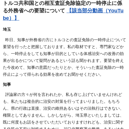
トルコ共和国との相互査証免除協定の一時停止に係
る外務省への要望について
【該当部分動画（YouTu
be）】
埼玉
昨日、知事が外務省の方にトルコとの査証免除の一時停止について
要望を行ったと把握しております。私の取材ですと、専門家などか
ら、一時停止をしても知事が目的としている体感治安への改善の効
果が出るかについて疑問があるという話も聞かれます。要望を終え
た今改めて、知事の意図だったりとか、そういった査証免除の一時
停止によって得られる効果を改めてお聞かせください。
知事
評論家の方々が何を言われたか、私も存じ上げていませんけれど
も、私たちは複合的に治安の対策を行ってまいりました。もちろ
ん、県の行政は直接、治安の維持あるいはその法執行はできない、
権限としてありません。しかしながら、埼玉県といたしましては、
既に何度もお話をさせていただいておりますけれども、治安に関す