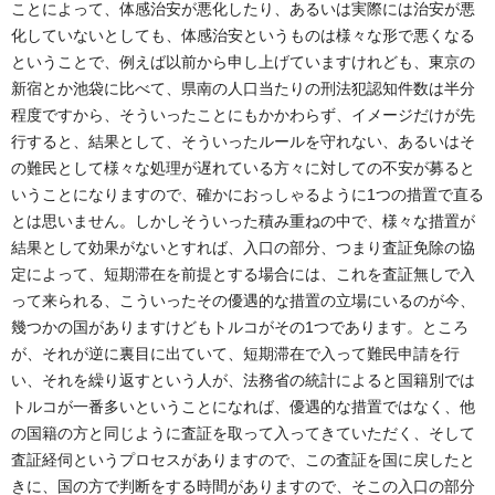
ことによって、体感治安が悪化したり、あるいは実際には治安が悪
化していないとしても、体感治安というものは様々な形で悪くなる
ということで、例えば以前から申し上げていますけれども、東京の
新宿とか池袋に比べて、県南の人口当たりの刑法犯認知件数は半分
程度ですから、そういったことにもかかわらず、イメージだけが先
行すると、結果として、そういったルールを守れない、あるいはそ
の難民として様々な処理が遅れている方々に対しての不安が募ると
いうことになりますので、確かにおっしゃるように1つの措置で直る
とは思いません。しかしそういった積み重ねの中で、様々な措置が
結果として効果がないとすれば、入口の部分、つまり査証免除の協
定によって、短期滞在を前提とする場合には、これを査証無しで入
って来られる、こういったその優遇的な措置の立場にいるのが今、
幾つかの国がありますけどもトルコがその1つであります。ところ
が、それが逆に裏目に出ていて、短期滞在で入って難民申請を行
い、それを繰り返すという人が、法務省の統計によると国籍別では
トルコが一番多いということになれば、優遇的な措置ではなく、他
の国籍の方と同じように査証を取って入ってきていただく、そして
査証経伺というプロセスがありますので、この査証を国に戻したと
きに、国の方で判断をする時間がありますので、そこの入口の部分