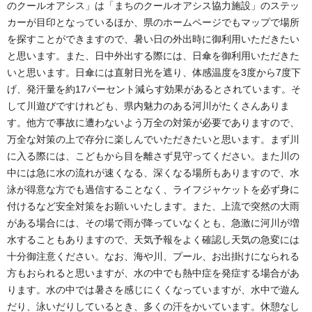
のクールオアシス」は「まちのクールオアシス協力施設」のステッ
カーが目印となっているほか、県のホームページでもマップで場所
を探すことができますので、暑い日の外出時に御利用いただきたい
と思います。また、日中外出する際には、日傘を御利用いただきた
いと思います。日傘には直射日光を遮り、体感温度を3度から7度下
げ、発汗量を約17パーセント減らす効果があるとされています。そ
して川遊びですけれども、県内魅力のある河川がたくさんありま
す。他方で事故に遭わないよう万全の対策が必要でありますので、
万全な対策の上で存分に楽しんでいただきたいと思います。まず川
に入る際には、こどもから目を離さず見守ってください。また川の
中には急に水の流れが速くなる、深くなる場所もありますので、水
泳が得意な方でも過信することなく、ライフジャケットを必ず身に
付けるなど安全対策をお願いいたします。また、上流で突然の大雨
がある場合には、その場で雨が降っていなくとも、急激に河川が増
水することもありますので、天気予報をよく確認し天気の急変には
十分御注意ください。なお、海や川、プール、お出掛けになられる
方もおられると思いますが、水の中でも熱中症を発症する場合があ
ります。水の中では暑さを感じにくくなっていますが、水中で遊ん
だり、泳いだりしているとき、多くの汗をかいています。休憩なし