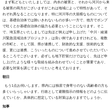
まず私どもといたしましては、内水の被害と、それから河川から来
る被害の両方がございますがこれは地域によって特性があって、そ
れぞれ異なることになります。特に河川等の大規模なものについて
は、基礎自治体では賄いきれないものが多い一方で、他方でポンプ
で吐くとか基礎自治体の協力も必要ということになります。そこ
で、埼玉県といたしましては先ほど例えば申し上げた「中川・綾瀬
川緊急流域治水プロジェクト」は良い例でありますけれども、複数
の市町と、そして国、県が連携して、財政的な支援、技術的な支
援、更には連携、こういったものについて進めさせていただいてい
るところでございます。必ずしも地下貯留だけではなく、先ほど申
し上げたような様々な取組を組み合わせていくことが重要であり、
必要な対策を講じてまいりたいと考えております。
朝日
もう1点お伺いします。県内には独居で身寄りのない高齢者の方も
多くいらっしゃいます。行政として避難指示の情報をどのように伝
えていくか、具体的に想定している対策はありますでしょうか。
知事