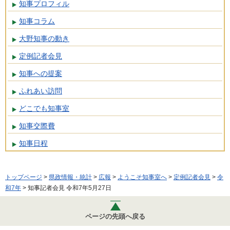
知事プロフィル
知事コラム
大野知事の動き
定例記者会見
知事への提案
ふれあい訪問
どこでも知事室
知事交際費
知事日程
トップページ
>
県政情報・統計
>
広報
>
ようこそ知事室へ
>
定例記者会見
>
令
和7年
> 知事記者会見 令和7年5月27日
ページの先頭へ戻る