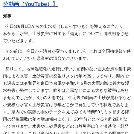
分動画（YouTube）】
知事
今日は6月1日からの出水期（しゅっすいき）を迎えるに当たり、
私から「水害、土砂災害に対する『備え』について』御説明をさせ
ていただきます。
その前に、今日から演台が変わりましたが、これは全国植樹祭で使
わせていただいた県産材の演台でございます。
戻ります。地球温暖化の進行に伴い、前例のない巨大台風や集中豪
雨による水害・土砂災害の発生リスクは年々高まっており、県内で
も過去には令和元年東日本台風や令和5年6月の大雨の際に甚大な浸
水被害が発生しています。昨年は台風などによる大きな被害はあり
ませんでしたが、8月の大雨では、住宅裏の斜面の土砂が崩れるなど
小規模な水害や土砂災害は毎年どこかで発生している状況でありま
す。県内での実際の雨のデータを見てみても時間50ミリを超える降
雨の発生回数は年々増加傾向にあり、20年前と比べると約2倍とな
っております。水害や土砂災害などの自然災害は年々激甚化・頻発
化しており、これは私がかねがね申し上げている埼玉県の歴史的な