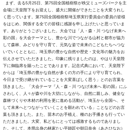
まず、去る5月25日、第75回全国植樹祭が秩父ミューズパークを主
会場に天皇陛下をお迎えし、盛大に開催ができたことを大変うれし
く思っています。第75回全国植樹祭埼玉県実行委員会の委員の皆様
をはじめ、関係する全ての皆様に感謝を申し上げたいと思っていま
す。ありがとうございました。大会では「人・森・川 つなげ未来へ
彩の国」を大会テーマとし、豊かな川でつながる山村と都市が協力
して森林、みどりを守り育て、元気な姿で未来のこどもたちへつな
いでいくとともに、埼玉県の豊かな自然や歴史・文化等の魅力をお
伝えさせていただきました。印象に残りましたのは、やはり天皇陛
下に御臨席を賜ったことであります。記念式典において、天皇陛下
からは「埼玉県の豊かな自然が多くの方の手により守り育てられ、
今日まで受け継がれていることを大変喜ばしく思う」とのお言葉を
頂きました。「大会テーマ『人・森・川 つなげ未来へ 彩の国』にふ
さわしく、人々が森や川を大切にしながら、自然に親しみ、健全な
森林づくりや木材の利用を更に進める活動が、埼玉から全国へ、そ
して未来へとつながっていくことを願われている」ことなどのお言
葉も頂きました。また、苗木のお手植え、種のお手播きも行ってい
ただきました。大変、私どもにとっては感激するものでありまし
た。そして、本県出身の林家たい平師匠や朝日奈央（あさひなお）