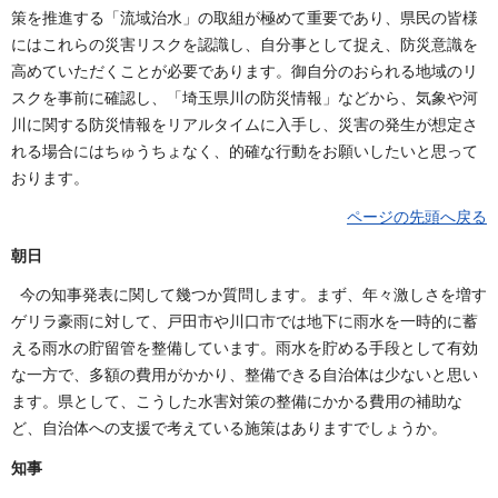
策を推進する「流域治水」の取組が極めて重要であり、県民の皆様
にはこれらの災害リスクを認識し、自分事として捉え、防災意識を
高めていただくことが必要であります。御自分のおられる地域のリ
スクを事前に確認し、「埼玉県川の防災情報」などから、気象や河
川に関する防災情報をリアルタイムに入手し、災害の発生が想定さ
れる場合にはちゅうちょなく、的確な行動をお願いしたいと思って
おります。
ページの先頭へ戻る
朝日
今の知事発表に関して幾つか質問します。まず、年々激しさを増す
ゲリラ豪雨に対して、戸田市や川口市では地下に雨水を一時的に蓄
える雨水の貯留管を整備しています。雨水を貯める手段として有効
な一方で、多額の費用がかかり、整備できる自治体は少ないと思い
ます。県として、こうした水害対策の整備にかかる費用の補助な
ど、自治体への支援で考えている施策はありますでしょうか。
知事