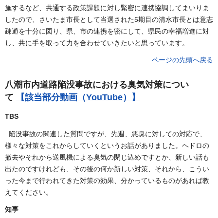
施するなど、共通する政策課題に対し緊密に連携協調してまいりま
したので、さいたま市長として当選された5期目の清水市長とは意志
疎通を十分に図り、県、市の連携を密にして、県民の幸福増進に対
し、共に手を取って力を合わせていきたいと思っています。
ページの先頭へ戻る
八潮市内道路陥没事故における臭気対策につい
て
【該当部分動画（YouTube）】
TBS
陥没事故の関連した質問ですが、先週、悪臭に対しての対応で、
様々な対策をこれからしていくというお話がありました。ヘドロの
撤去やそれから送風機による臭気の閉じ込めですとか、新しい話も
出たのですけれども、その後の何か新しい対策、それから、こうい
った今まで行われてきた対策の効果、分かっているものがあれば教
えてください。
知事