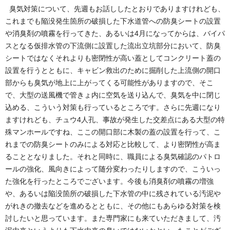
臭気対策について、先週もお話ししたとおりでありますけれども、
これまでも陥没発生箇所の破損した下水道管への防臭シートの設置
や消臭剤の噴霧を行ってきた、あるいは4月になってからは、バイパ
スとなる仮排水管の下流側に設置した流出立坑部分において、防臭
シートではなくそれよりも密閉性が高い蓋としてコンクリート蓋の
設置を行うとともに、キャビン救出のために掘削した上流側の開口
部からも臭気が地上に上がってくる可能性がありますので、そこ
で、大型の送風機で管きょ内に空気を送り込んで、臭気を中に閉じ
込める、こういう対策も行っているところです。さらに先週になり
ますけれども、チュウ4人孔、事故が発生した交差点にある大型の特
殊マンホールですね、ここの開口部に木製の蓋の設置を行って、こ
れまでの防臭シートのみによる対応と比較して、より密閉性が高ま
ることとなりました。それと同時に、職員による臭気確認のパトロ
ールの強化、風向きによって随分変わったりしますので、こういっ
た強化を行ったところでございます。今後も消臭剤の噴霧の増強
や、あるいは陥没箇所の破損した下水管の中に残されている汚泥や
がれきの撤去などを進めるとともに、その他にもあらゆる対策を検
討したいと思っています。また専門家にも来ていただきまして、汚