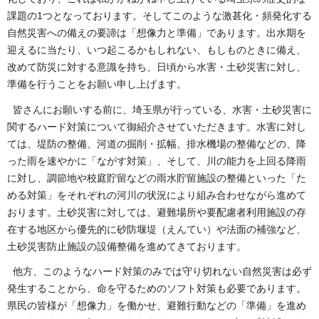
課題の1つとなっております。そしてこのような激甚化・頻発化する
自然災害への備えの要諦は「想像力と準備」であります。出水期を
迎えるに当たり、いつ起こるかもしれない、もしものときに備え、
改めて防災に対する意識を持ち、日頃から水害・土砂災害に対し、
準備を行うことをお願い申し上げます。
皆さんにお願いする前に、埼玉県が行っている、水害・土砂災害に
関するハード対策について御紹介させていただきます。水害に対し
ては、堤防の整備、河道の掘削・拡幅、排水機場の整備などの、降
った雨を速やかに「ながす対策」、そして、川の能力を上回る降雨
に対し、調節地や校庭貯留などの雨水貯留施設の整備といった「た
める対策」をそれぞれの河川の状況により組み合わせながら進めて
おります。土砂災害に対しては、避難場所や要配慮者利用施設の存
在する地区から優先的に砂防堰堤（えんてい）や法面の補強など、
土砂災害防止施設の設備整備を進めてきております。
他方、このようなハード対策のみでは守り切れない自然災害は必ず
発生することから、命を守るためのソフト対策も必要であります。
県民の皆様が「想像力」を働かせ、避難行動などの「準備」を進め