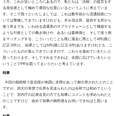
う方、これが近いところにあるので、私たちは「活樹」の提言をす
る発信者として極めて適切な位置にいるというふうに考えていま
す。そこで我々といたしましては、これは数年前から流通経路につ
いては整備してきていますけれども、木を伐る所、提供する所から
使う所までを、いわゆる流通系のサプライチェーンとして構築する
ような行政としての働き掛けや、あるいは森林側と、そして使う側
をマッチングする、こういったことも既に過去に県として4件(後に
訂正:5件)と、結果としては5件(後に訂正:6件)ありますけれども、こ
ういったものが進んできていますので、これらを進めていきたいと
思っております。そしてそれをできれば、全国に広げていきたいと
いうことでPRを図ってまいりたいと考えています。
時事
今回の植樹祭で皇后様が体調に支障があって御欠席されたとのこと
ですが、四大行幸啓で出席を見送られたのは令和では初めてという
ことで、宮内庁の記者会見の方でも知事にコメントを求められたと
のことですけど、改めて知事の御所感をお伺いできればと思いま
す。
知事