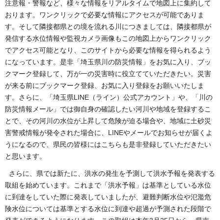
注意報・警報など、様々な情報をリアルタイムで地図上に集約して
おります。ワンクリックで必要な情報にアクセスが可能でありま
す。そして隣接都県との境を流れる川につきましては、隣接都県が
発信する水位情報や監視カメラ画像もこの地図上からワンクリック
でアクセス可能となり、このサイトから必要な情報を得られるよう
になっています。是非「埼玉県川の防災情報」をお気に入り、ブッ
クマーク登録して、万が一の災害時に役立てていただきたい。災害
が来る前にブックマーク登録、お気に入り登録をお願いいたしま
す。さらに、「埼玉県LINE（ライン）公式アカウント」や、「川の
防災情報メール」では御自身の確認したい河川や地域を登録するこ
とで、その河川の水位が上昇して危険が迫る場合や、地域に土砂災
害警戒情報が発令された場合に、LINEやメールでお知らせが届くよ
うになるので、県民の皆様にはこちらも是非登録していただきたい
と思います。
さらに、県では新たに、洪水の発生を予測して洪水予報を発表する
取組を始めています。これまで「洪水予報」は基準としている水位
に到達をしていた際に発表していましたが、避難判断水位や氾濫危
険水位については基準とする水位に到達や超過が予測された段階で