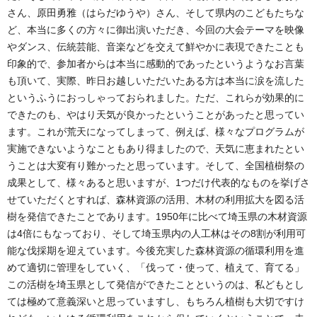
さん、原田勇雅（はらだゆうや）さん、そして県内のこどもたちな
ど、本当に多くの方々に御出演いただき、今回の大会テーマを映像
やダンス、伝統芸能、音楽などを交えて鮮やかに表現できたことも
印象的で、参加者からは本当に感動的であったというようなお言葉
も頂いて、実際、昨日お越しいただいたある方は本当に涙を流した
というふうにおっしゃっておられました。ただ、これらが効果的に
できたのも、やはり天気が良かったということがあったと思ってい
ます。これが荒天になってしまって、例えば、様々なプログラムが
実施できないようなこともあり得ましたので、天気に恵まれたとい
うことは大変有り難かったと思っています。そして、全国植樹祭の
成果として、様々あると思いますが、1つだけ代表的なものを挙げさ
せていただくとすれば、森林資源の活用、木材の利用拡大を図る活
樹を発信できたことであります。1950年に比べて埼玉県の木材資源
は4倍にもなっており、そして埼玉県内の人工林はその8割が利用可
能な伐採期を迎えています。今後充実した森林資源の循環利用を進
めて適切に管理をしていく、「伐って・使って、植えて、育てる」
この活樹を埼玉県として発信ができたことというのは、私どもとし
ては極めて意義深いと思っていますし、もちろん植樹も大切ですけ