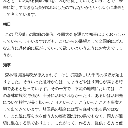
れども、いわゆる循環利用をこれから促していくということで、未
来に対して大きな1歩が踏み出したのではないかというふうに成果と
して考えています。
朝日
この「活樹」の取組の発信、今回大会を通じて知事はよくおっしゃ
っていらっしゃいますけども、これからの展望として全国的にどん
なふうに具体的に広がっていって欲しいというふうにお考えでしょ
うか。
知事
森林環境譲与税が導入されて、そして実際に1人千円の徴収が始ま
りました。そういった意味からは、ちょうどやはり関心が高まる時
期であると思っています。その一方で、下流の地域においては、こ
の森林環境譲与税が、十分に活用されなかったり、あるいは活用先
について検討が長く掛かったりといった、こういったことも事実と
して出てきています。埼玉県の場合には専ら森林である県ではな
く、また逆に専ら木を使う方の都市圏だけの県でもなく、両方が適
切に混在する県であります。したがって、作る方、提供する方と使