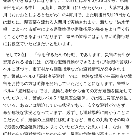
発表ができるようになります。この取組は本年3月25日から、県南
東部を流れる中川、元荒川、新方川（にいがたがわ）、大落古利根
川（おおおとしふるとねがわ）の4河川で、また明後日5月29日から
は新たに、県西部を流れる入間川で実施されます。新たな「洪水予
報」によって市町村による避難準備や避難指示の発令をより早く行
うことができるようになります。県民の皆様にはより早い避難行動
にお役立ていただきたいと思います。
そして3点目、「命を守るための行動」であります、災害の発生が
想定される場合には、的確な避難行動ができるように5段階の警戒レ
ベルに基づき、市町村から避難指示などの避難情報が発令されま
す。警戒レベル3「高齢者等避難」では、危険な場所から高齢者や障
害をお持ちの方は避難を開始していただくことになります。警戒レ
ベル4「避難指示」では、危険な場所から全ての方が避難を開始して
いただきます。警戒レベル5「緊急安全確保」では既に災害が発生し
ている、あるいは切迫している状況であり、安全な避難ができず、
命が危険な状況となっています。必ずしも避難場所に向かうことに
こだわらず、建物の上層階に移動するなど、自らの判断でその時点
で最善の安全確保行動を取っていただきたいと思います。なお、市
町村からの避難情報にかかわらず、災害の危険性が高まったときに