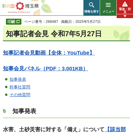
彩の国 埼玉県
緊急・防
情報を探す
メニュー
災
ページ番号：268487
掲載日：2025年5月27日
知事記者会見 令和7年5月27日
知事記者会見動画【全体：YouTube】
知事会見パネル（PDF：3,001KB）
知事発表
幹事社質問
その他質問
知事発表
水害、土砂災害に対する「備え」について
【該当部