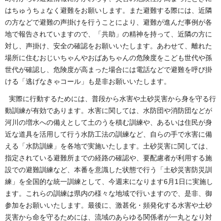
はちゅうちょなく避難をお願いします。また避難する際には、近隣
の方などで避難の声掛けを行うことにより、避難が進んだ事例が各
地で報告されていますので、「共助」の精神を持って、近隣の方に
対し、声掛け、安全の確認をお願いいたします。あわせて、離れた
場所に住むおじいちゃんやおばあちゃんの危険度をこども世代や孫
世代が確認し、危険度が高まった場合には電話などで避難を呼び掛
ける「逃げなきゃコール」も是非お願いいたします。
実際に行動するためには、普段から水害や土砂災害から身を守る行
動訓練が有効であります。水害に関しては、水防団や消防団などが
河川の増水への備えとして土のうを積む訓練や、あるいは住民が身
近な道具を活用して行う水防工法の訓練など、自らの手で水害に備
える「水防訓練」を各地で実施いたします。土砂災害に関しては、
指定されている避難所までの経路の確認や、要配慮者が利用する施
設での避難訓練など、本番を意識した状態で行う「土砂災害防災訓
練」を全国的な統一訓練として、今週末になります6月1日に実施し
ます。これらの訓練は県内の様々な地域で行いますので、是非、御
参加をお願いいたします。最後に、激甚化・頻発化する水害や土砂
災害から命を守るためには、流域のあらゆる関係者が一丸となり対