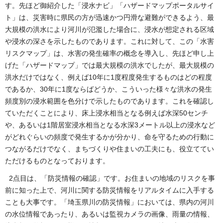
す。先ほど御紹介した「浸水ナビ」「ハザードマップポータルサイ
ト」は、災害時に県民の方が迅速かつ円滑な避難ができるよう、最
大規模の洪水により河川が氾濫した場合に、浸水が想定される区域
や浸水の深さを示したものであります。これに対して、この「水害
リスクマップ」は、水害の発生確率の概念を導入し、先ほど申し上
げた「ハザードマップ」では最大規模の洪水でしたが、最大規模の
洪水だけではなく、例えば10年に1度程度発生するものはどの程度
であるか、30年に1度ならばどうか、こういった様々な洪水の発生
頻度別の浸水範囲を色分けで示したものであります。これを確認し
ていただくことにより、床上浸水相当となる例えば水深50センチ
や、あるいは1階居室浸水相当となる水深3メートル以上の浸水など
がどれぐらいの頻度で発生するかが分かり、命を守るための行動に
つながるだけでなく、まちづくりや住まいの工夫にも、役立ててい
ただけるものとなっております。
2点目は、「防災情報の確認」です。お住まいの地域のリスクを事
前に知った上で、河川に関する防災情報をリアルタイムに入手する
ことも大事です。「埼玉県川の防災情報」においては、県内の河川
の水位情報であったり、あるいは監視カメラの画像、雨量の情報、