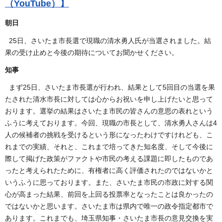
（YouTube）】
朝日
25日、さいたま市長選で現職の清水勇人氏が当選されました。結
果の受け止めと今後の期待についてお聞かせください。
知事
まず25日、さいたま市長選が行われ、結果として5回目の当選を果
たされた清水市長に対しては心からお祝いを申し上げたいと思って
おります。選挙の結果はさいたま市民の皆さんの意思の表れという
ふうに考えております。今回、現職の市長として、清水勇人さんは4
人の候補者の挑戦を受けるという形になったわけですけれども、こ
れまでの実績、それと、これまで培ってきた知名度、そして今後に
際して掲げた政策がファクトや市民の考える課題に即したものであ
ったと考えられたために、有権者に高く評価されたのではないかと
いうふうに思っております。また、さいたま市民の市政に対する関
心が高まった結果、前回を上回る投票率となったことは良かったの
ではないかと思います。さいたま市は県内で唯一の政令指定都市で
あります。これまでも、埼玉県知事・さいたま市長の意見交換を実