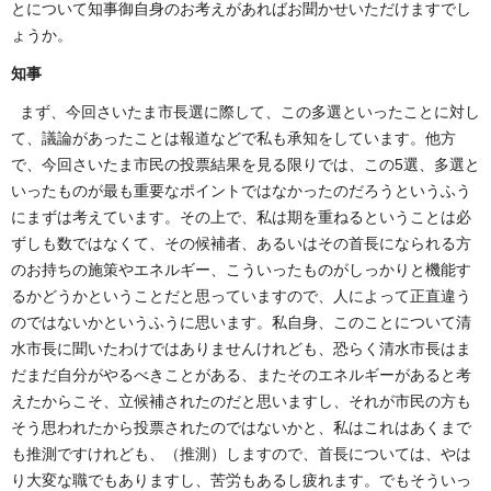
とについて知事御自身のお考えがあればお聞かせいただけますでし
ょうか。
知事
まず、今回さいたま市長選に際して、この多選といったことに対し
て、議論があったことは報道などで私も承知をしています。他方
で、今回さいたま市民の投票結果を見る限りでは、この5選、多選と
いったものが最も重要なポイントではなかったのだろうというふう
にまずは考えています。その上で、私は期を重ねるということは必
ずしも数ではなくて、その候補者、あるいはその首長になられる方
のお持ちの施策やエネルギー、こういったものがしっかりと機能す
るかどうかということだと思っていますので、人によって正直違う
のではないかというふうに思います。私自身、このことについて清
水市長に聞いたわけではありませんけれども、恐らく清水市長はま
だまだ自分がやるべきことがある、またそのエネルギーがあると考
えたからこそ、立候補されたのだと思いますし、それが市民の方も
そう思われたから投票されたのではないかと、私はこれはあくまで
も推測ですけれども、（推測）しますので、首長については、やは
り大変な職でもありますし、苦労もあるし疲れます。でもそういっ