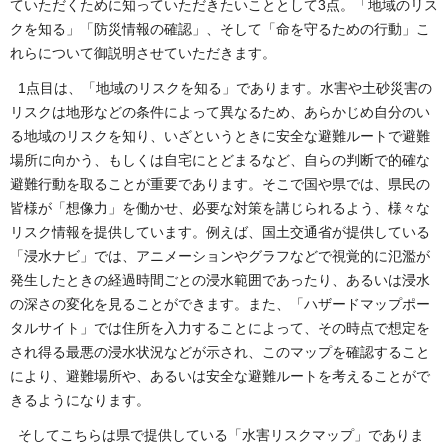
ていただくために知っていただきたいこととして3点。「地域のリス
クを知る」「防災情報の確認」、そして「命を守るための行動」こ
れらについて御説明させていただきます。
1点目は、「地域のリスクを知る」であります。水害や土砂災害の
リスクは地形などの条件によって異なるため、あらかじめ自分のい
る地域のリスクを知り、いざというときに安全な避難ルートで避難
場所に向かう、もしくは自宅にとどまるなど、自らの判断で的確な
避難行動を取ることが重要であります。そこで国や県では、県民の
皆様が「想像力」を働かせ、必要な対策を講じられるよう、様々な
リスク情報を提供しています。例えば、国土交通省が提供している
「浸水ナビ」では、アニメーションやグラフなどで視覚的に氾濫が
発生したときの経過時間ごとの浸水範囲であったり、あるいは浸水
の深さの変化を見ることができます。また、「ハザードマップポー
タルサイト」では住所を入力することによって、その時点で想定を
され得る最悪の浸水状況などが示され、このマップを確認すること
により、避難場所や、あるいは安全な避難ルートを考えることがで
きるようになります。
そしてこちらは県で提供している「水害リスクマップ」でありま