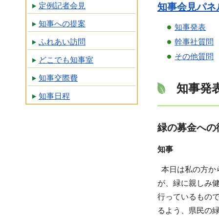
定例記者会見
知事会見パネル
知事への提案
知事発表
ふれあい訪問
幹事社質問
その他質問
どこでも知事室
知事交際費
知事発
知事日程
緑の募金への
知事
本日は私の方か
が、緑に親しみ
行っているもの
るよう、県民の