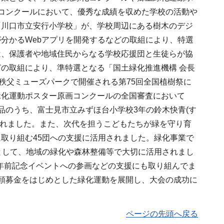
コンクールにおいて、優秀な成績を収めた学校の活動や
「川口市立安行小学校」が、学校周辺にある樹木のデジ
分かるWebアプリを開発するなどの取組により、特選
は、保護者や地域住民からなる学校応援団と生徒らが協
の取組により、準特選となる「国土緑化推進機構 会長
秩父ミューズパークで開催される第75回全国植樹祭に
緑化運動ポスター原画コンクールの全国審査において
品のうち、富士見市立みずほ台小学校3年の鈴木快青(す
されました。また、次代を担うこどもたちが緑を守り育
取り組む45団への支援に活用されました。緑化事業で
として、地域の緑化や森林整備等で大切に活用されまし
1年前記念イベントへの参画などの支援にも取り組んでま
頭募金をはじめとした緑化運動を展開し、大会の成功に
ページの先頭へ戻る