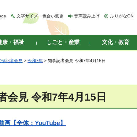
age
文字サイズ・色合い変更
音声読み上げ
ふりがなON
健康・福祉
しごと・産業
文化・教育
定例記者会見
>
令和7年
> 知事記者会見 令和7年4月15日
者会見 令和7年4月15日
画【全体：YouTube】