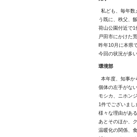
私ども、毎年数
う既に、秩父、
荷山公園付近で1
戸田市にかけた
昨年10月に本
今回の状況が多
環境部
本年度、知事から
個体の左手がない
モシカ、ニホン
1件でございまし
様々な理由があ
あとそのほか、
温暖化の関係、