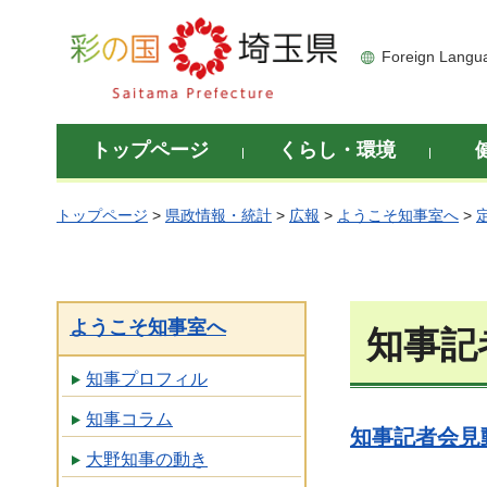
彩の国 埼玉県
Foreign Langu
トップページ
くらし・環境
トップページ
>
県政情報・統計
>
広報
>
ようこそ知事室へ
>
ようこそ知事室へ
知事記
知事プロフィル
知事コラム
知事記者会見動
大野知事の動き