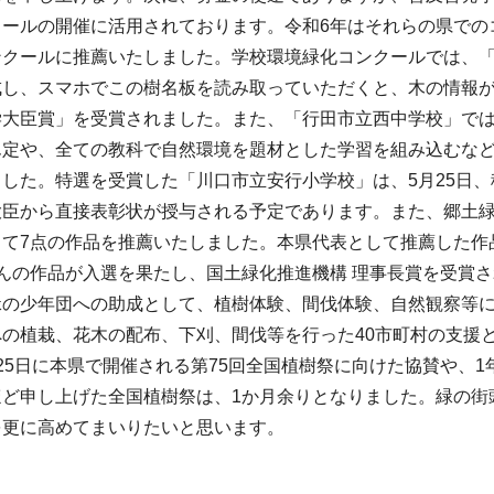
クールの開催に活用されております。令和6年はそれらの県での
ンクールに推薦いたしました。学校環境緑化コンクールでは、
成し、スマホでこの樹名板を読み取っていただくと、木の情報が
学大臣賞」を受賞されました。また、「行田市立西中学校」で
ん定や、全ての教科で自然環境を題材とした学習を組み込むなど
した。特選を受賞した「川口市立安行小学校」は、5月25日、
大臣から直接表彰状が授与される予定であります。また、郷土
て7点の作品を推薦いたしました。本県代表として推薦した作
さんの作品が入選を果たし、国土緑化推進機構 理事長賞を受賞
緑の少年団への助成として、植樹体験、間伐体験、自然観察等に
への植栽、花木の配布、下刈、間伐等を行った40市町村の支援
25日に本県で開催される第75回全国植樹祭に向けた協賛や、
ほど申し上げた全国植樹祭は、1か月余りとなりました。緑の街
を更に高めてまいりたいと思います。