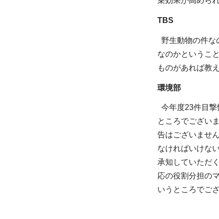
乗効果が高めら
TBS
野生動物の件な
なのかというこ
ものがあれば教
環境部
今年度23件目
ところでござい
告はございませ
なければいけな
承知していただ
応の役割分担の
いうところでご