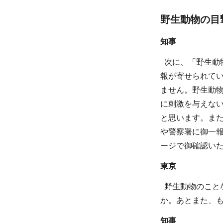
野生動物の目
知事
次に、「野生動
報が寄せられて
ません。野生動
に刺激を与えな
と思います。ま
や警察署に御一
ージで御確認い
東京
野生動物のこと
か。あとまた、
知事