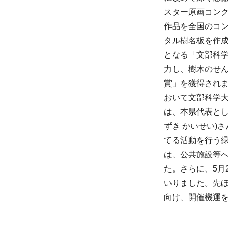
スター原画コン
作品を全国のコ
タル樹名板を作
となる「文部科
力し、樹木のせ
賞」を獲得されま
おいて文部科学
は、本県代表とし
ずき かいせい)
てる活動を行う
は、公共施設等
た。さらに、5月
いりました。先
向け、開催機運