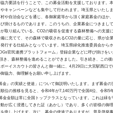
の協力要請を行うことで、この募金活動を支援しております。
やキャンペーンなども集中して行われます。埼玉県といたしまし
町村や自治会などを通じ、各御家庭等から頂く家庭募金のほか
呼び掛けるものであります。このうちの、企業募金につきまして
会が取り組んでいる、CO2の吸収を促進する森林整備への支援
備に充てて、その森林で吸収されるCO2の量に応じ、県が企業
発行する仕組みとなっています。埼玉県緑化推進委員会からホ
DGs官民連携プラットフォーム」登録企業などに呼び掛けをい
を頂き、森林整備を進めることができました。引き続き、この
ボーイスカウトの皆さんと御一緒に、4月29日に大宮駅西口
の御協力、御理解をお願い申し上げます。
金』の実績と使途」について御説明いたします。まず募金の実績
順位の推移を見ると、令和4年が7,140万円で全国4位、令和5年
募金金額は常に全国トップクラスとなっています。これは緑を
活動が広く浸透してきた証（あかし）であり、多くの皆様の御
謝を申し上げます。次に、募金の使途でありますが、普及啓発