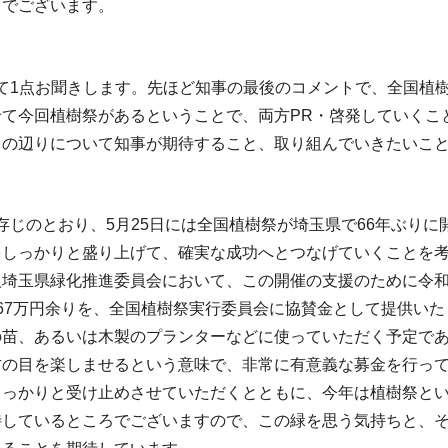
ろでございます。
て1点お聞きします。先ほど知事の最後のコメントで、全国植
せて今回植樹祭があるということで、両方PR・啓発していくこ
この辺りについて知事が期待すること、取り組んでいきたいこ
じのとおり、5月25日には全国植樹祭が埼玉県で66年ぶり
をしっかりと盛り上げて、確実な成功へとつなげていくことを
人埼玉県緑化推進委員会において、この開催の支援のために令和
67万円余りを、全国植樹祭実行委員会に協賛金として提供い
の苗、あるいは木製のプランターなどに使っていただく予定で
方の目を楽しませるという意味で、非常に有意義な募金を行っ
しっかりと受け止めさせていただくとともに、今年は植樹祭と
しているところでございますので、この緑を思う気持ちと、それ