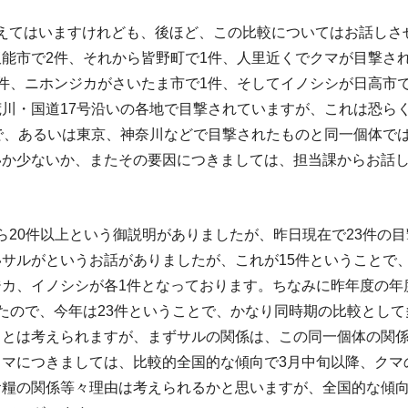
えてはいますけれども、後ほど、この比較についてはお話しさ
飯能市で2件、それから皆野町で1件、人里近くでクマが目撃さ
件、ニホンジカがさいたま市で1件、そしてイノシシが日高市
荒川・国道17号沿いの各地で目撃されていますが、これは恐ら
県で、あるいは東京、神奈川などで目撃されたものと同一個体で
いか少ないか、またその要因につきましては、担当課からお話
20件以上という御説明がありましたが、昨日現在で23件の
サルがというお話がありましたが、これが15件ということで
ジカ、イノシシが各1件となっております。ちなみに昨年度の年
たので、今年は23件ということで、かなり同時期の比較とし
るとは考えられますが、まずサルの関係は、この同一個体の関
クマにつきましては、比較的全国的な傾向で3月中旬以降、クマ
食糧の関係等々理由は考えられるかと思いますが、全国的な傾