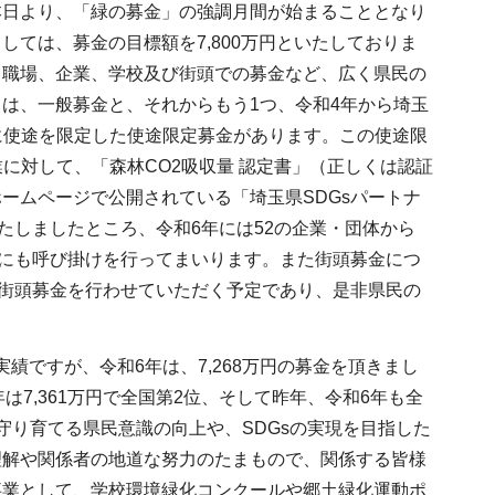
本日より、「緑の募金」の強調月間が始まることとなり
ては、募金の目標額を7,800万円といたしておりま
、職場、企業、学校及び街頭での募金など、広く県民の
は、一般募金と、それからもう1つ、令和4年から埼玉
に使途を限定した使途限定募金があります。この使途限
に対して、「森林CO2吸収量 認定書」（正しくは認証
ームページで公開されている「埼玉県SDGsパートナ
たしましたところ、令和6年には52の企業・団体から
後にも呼び掛けを行ってまいります。また街頭募金につ
で街頭募金を行わせていただく予定であり、是非県民の
ですが、令和6年は、7,268万円の募金を頂きまし
は7,361万円で全国第2位、そして昨年、令和6年も全
守り育てる県民意識の向上や、SDGsの実現を目指した
理解や関係者の地道な努力のたまもので、関係する皆様
事業として、学校環境緑化コンクールや郷土緑化運動ポ