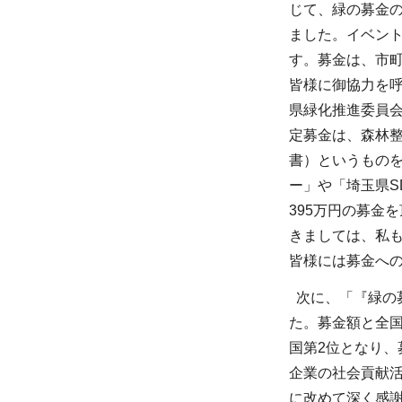
じて、緑の募金
ました。イベント
す。募金は、市
皆様に御協力を
県緑化推進委員
定募金は、森林整
書）というものを
ー」や「埼玉県S
395万円の募金
きましては、私も
皆様には募金へ
次に、「『緑の募
た。募金額と全国
国第2位となり、
企業の社会貢献
に改めて深く感