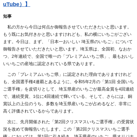
uTube）】
知事
私の方から今日は何点か御報告させていただきたいと思います。
もう既にお気付きかと思いますけれども、私の横にいちごがござい
ます。今日は、まず、「日本一おいしい 埼玉県のいちご」について
御報告させていただきたいと思います。埼玉県は、全国初、なおか
つ、2年連続で、全国で唯一の「プレミアムいちご県」、最もおいし
いいちごの産地に認定されている県であります。
この「プレミアムいちご県」に認定された理由でありますけれど
も、全国選手権4連覇とあるように、令和5年2月の「第1回 全国いち
ご選手権」を皮切りとして、埼玉県産のいちごが最高金賞を4回連続
で、連続受賞、1位に4回連続で輝いている、そして、さらには、銅
賞以上の上位のうち、多数を埼玉県産いちごが占めるなど、非常に
高く評価されているからであります。
次に、先月開催された「第2回クリスマスいちご選手権」の受賞状
況を改めて御報告いたします。この「第2回クリスマスいちご選手
権」においては、第1回に引き続き、埼玉県産のいちご、県オリジナ