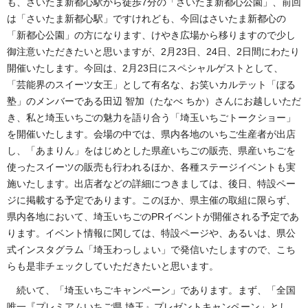
も、さいたま新都心駅から徒歩7分の「さいたま新都心公園」、前回
は「さいたま新都心駅」ですけれども、今回はさいたま新都心の
「新都心公園」の方になります、けやき広場から移りますので少し
御注意いただきたいと思いますが、2月23日、24日、2日間にわたり
開催いたします。今回は、2月23日にスペシャルゲストとして、
「芸能界のスイーツ女王」として有名な、お笑いカルテット「ぼる
塾」のメンバーである田辺 智加（たなべ ちか）さんにお越しいただ
き、私と埼玉いちごの魅力を語り合う「埼玉いちごトークショー」
を開催いたします。会場の中では、県内各地のいちご生産者が出店
し、「あまりん」をはじめとした県産いちごの販売、県産いちごを
使ったスイーツの販売も行われるほか、各種ステージイベントも実
施いたします。出店者などの詳細につきましては、後日、特設ペー
ジに掲載する予定であります。このほか、県主催の取組に限らず、
県内各地において、埼玉いちごのPRイベントが開催される予定であ
ります。イベント情報に関しては、特設ページや、あるいは、県公
式インスタグラム「埼玉わっしょい」で発信いたしますので、こち
らも是非チェックしていただきたいと思います。
続いて、「埼玉いちごキャンペーン」であります。まず、「全国
唯一『プレミアムいちご県 埼玉』プレゼントキャンペーン」とし