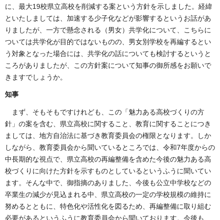
に、最大19校県立高校を削減する案という方針を示しました。経緯
といたしましては、加速する少子化などが影響するというお話があ
りましたが、一方で懸念される（男女）共学化について、こちらに
ついては共学化が目的ではないものの、男女別学校を再編するとい
う対象となった場合には、共学化の話についても検討するというと
ころがありましたが、この方針案について知事の御所感をお願いで
きますでしょうか。
知事
まず、そもそもですけれども、この「魅力ある高校づくりの方
針」の案を含む、県立高校に関すること、教育に関することにつき
ましては、地方自治法に基づき教育委員会の権限となります。しか
しながら、教育委員会から聞いているところでは、令和7年度からの
中長期的な視点で、県立高校の再編整備を含めた今後の魅力ある高
校づくりに向けた方針を示すものとしているというふうに聞いてい
ます。そんな中で、御指摘のありました、今後も公立中学校などの
卒業生の減少が見込まれる中、県立高校の一定の学校規模の維持に
努めるとともに、特色化や活性化を図るため、再編整備に取り組む
必要があるというふうに教育委員会から聞いております。今後も、