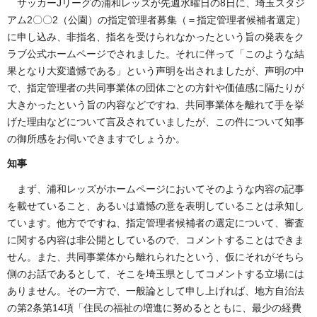
サッカーJリーグの浦和レッズが先週水曜日の8日に、埼玉スタジ
アム2〇〇2（公園）の指定管理者募集（＝指定管理者候補者選定）
に申し込み、非指名、指名を受けられなかったという旨の発表をク
ラブ公式ホームページでされました。それに伴って「このような結
果となり大変遺憾である」という声明を出されましたが、声明の中
で、指定管理者の共同事業体の団体ごとの方針や価値感に隔たりが
大きかったという旨の内容などですね、共同事業体を離れて手を挙
げた理由などについて言及されていましたが、この件について知事
の御所感をお伺いできますでしょうか。
知事
まず、浦和レッズがホームページにおいてそのような内容の記事
を載せていること、あるいは遺憾の意を表明していることは承知し
ています。他方でですね、指定管理者候補者の選定について、審査
に関する内容は非公開としているので、コメントすることはできま
せん。また、共同事業体から離れられたという、仮にそれがそちら
側のお話であるとして、そこを埼玉県としてコメントする立場には
ありません。その一方で、一般論として申し上げれば、地方自治法
の第2条第14項「住民の福祉の増進に努めるとともに、最少の経費