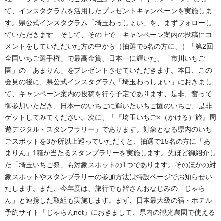
て、インスタグラムを活用したプレゼントキャンペーンを実施しま
す。県公式インスタグラム「埼玉わっしょい」を、まずフォローし
ていただきます、そして、その上で、キャンペーン案内の投稿にコ
メントをしていただいた方の中から（抽選で5名の方に、）「第2回
全国いちご選手権」で最高金賞、日本一に輝いた、「市川いちご
園」の「あまりん」をプレゼントさせていただきます。本日、この
会見の後に、県公式インスタグラム「埼玉わっしょい」におきまし
て、キャンペーン案内の投稿を行う予定であります、是非、奮って
御参加いただき、日本一のいちごに輝いたいちご園のいちご、是非
ゲットしてみてください。次に、「『埼玉いちご×（かける）旅』周
遊デジタル・スタンプラリー」であります。対象となる県内のいち
ごスポットを3か所以上巡っていただくと、抽選で15名の方に「あ
まりん」1箱が当たるスタンプラリーを実施します。先ほど御紹介し
た「埼玉いちご祭」も対象スポットの1つであります。そのほかの対
象スポットやスタンプラリーの参加方法は特設ページでお知らせい
たします。また、今年度は、旅行でも皆さんおなじみの「じゃら
ん」と連携した取組も実施します。まず、日本最大級の宿・ホテル
予約サイト「じゃらんnet」におきまして、県内の観光農園で使える