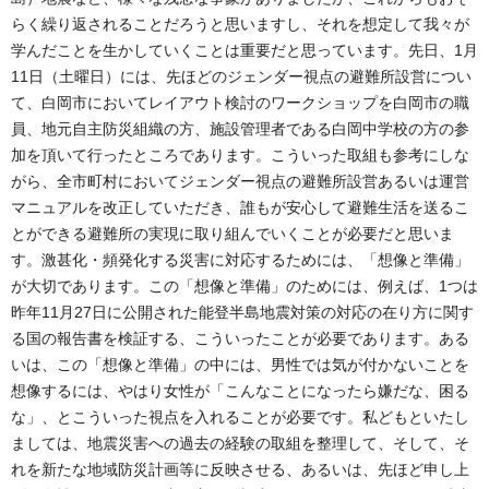
らく繰り返されることだろうと思いますし、それを想定して我々が
学んだことを生かしていくことは重要だと思っています。先日、1月
11日（土曜日）には、先ほどのジェンダー視点の避難所設営につい
て、白岡市においてレイアウト検討のワークショップを白岡市の職
員、地元自主防災組織の方、施設管理者である白岡中学校の方の参
加を頂いて行ったところであります。こういった取組も参考にしな
がら、全市町村においてジェンダー視点の避難所設営あるいは運営
マニュアルを改正していただき、誰もが安心して避難生活を送るこ
とができる避難所の実現に取り組んでいくことが必要だと思いま
す。激甚化・頻発化する災害に対応するためには、「想像と準備」
が大切であります。この「想像と準備」のためには、例えば、1つは
昨年11月27日に公開された能登半島地震対策の対応の在り方に関す
る国の報告書を検証する、こういったことが必要であります。ある
いは、この「想像と準備」の中には、男性では気が付かないことを
想像するには、やはり女性が「こんなことになったら嫌だな、困る
な」、とこういった視点を入れることが必要です。私どもといたし
ましては、地震災害への過去の経験の取組を整理して、そして、そ
れを新たな地域防災計画等に反映させる、あるいは、先ほど申し上