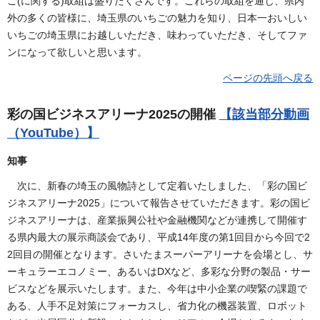
ご(に関する)取組は盛りだくさんです。これらの取組を通じ、県内
外の多くの皆様に、埼玉県のいちごの魅力を知り、日本一おいしい
いちごの埼玉県にお越しいただき、味わっていただき、そしてファ
ンになって欲しいと思います。
ページの先頭へ戻る
彩の国ビジネスアリーナ2025の開催
【該当部分動画
（YouTube）】
知事
次に、新春の埼玉の風物詩として定着いたしました、「彩の国ビ
ジネスアリーナ2025」について報告させていただきます。彩の国ビ
ジネスアリーナは、産業振興公社や金融機関などが連携して開催す
る県内最大の展示商談会であり、平成14年度の第1回目から今回で2
2回目の開催となります。さいたまスーパーアリーナを会場とし、サ
ーキュラーエコノミー、あるいはDXなど、多彩な分野の製品・サー
ビスなどを展示いたします。また、今年は中小企業の喫緊の課題で
ある、人手不足対策にフォーカスし、省力化の機器装置、ロボット