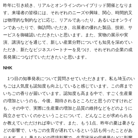
昨年に引き続き、リアルとオンラインのハイブリッド開催となりま
す。来場者の皆様には、それぞれのニーズや興味、関心、時間的又
は物理的な制約などに応じ、リアルであったり、あるいはオンライ
ンであったりで、御訪問いただき、出展者の優れた製品、技術、サ
ービスを御確認いただきたいと思います。また、実物の展示や実
演、講演などを通じて、新しい産業分野についても知見を深めてい
ただき、新たなビジネスパートナーを見つけ、それぞれの企業の成
長発展につなげていただきたいと思います。
NHK
1つ目の知事発表について質問させていただきます。私も埼玉のい
ちごは人気度も認知度も向上していると感じています。この席まで
いちごの香りが届いています。認知度も高まる中で、すごく生産量
の増加というのも、今後、期待されるところだと思うのですけれど
も、その中で、実際に生産量の増加と品質の維持などをどのように
両立させていくのかということについて、どんなことが求められる
か教えていただければ幸いです。また、もう1点、昨年の夏は暑さな
どの影響で、いちごの生育が遅れているという話も伺ったことがあ
ります。もし暑さなどの環境影響で、生育状況や収穫量などに影響