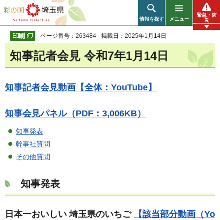
彩の国 埼玉県
緊急・防
情報を探す
メニュー
災
ページ番号：263484
掲載日：2025年1月14日
知事記者会見 令和7年1月14日
知事記者会見動画【全体：YouTube】
知事会見パネル（PDF：3,006KB）
知事発表
幹事社質問
その他質問
知事発表
日本一おいしい 埼玉県のいちご
【該当部分動画（Yo