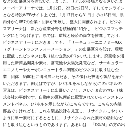
などの出展区分を新設いたしました。リアルの会場となるさいたま
スーパーアリーナでは、1月22日、23日の2日間、そしてオンライン
となる特設WEBサイト上では、1月17日から31日までの15日間、県
内外から657の企業・団体が出展し、盛大に開催されます。ビジネ
スアリーナは、新たな産業分野を積極的に紹介し、ビジネスマッチ
ングにもつなげます。県では、環境と経済の両立を推進しており、
ビジネスアリーナにおきましても、「サーキュラーエコノミー/GX
（グリーントランスフォーメーション）」の出展区分を設け、環境
に配慮したビジネスに取り組む企業のPRをいたします。廃棄物を活
用した新商品開発や素材、蓄電池や太陽光発電など、サーキュラー
エコノミーやカーボンニュートラル関連のビジネスに取り組む企
業、団体、約60社に御出展いただき、その優れた技術や製品を紹介
いただきます。例えばですが、(パネルを示しながら)このパネルの
写真は、ビジネスアリーナに出展いただく、さいたま市のマレリ株
式会社の事例です。自動車の運転席前に配置されているインストル
メントパネル、(パネルを示しながら)こちらですね、こちらの内装
部品ですけれども、これを製品設計を見直し、リサイクルしやすい
ように単一素材にするとともに、リサイクルされた素材の活用など
にも取り組むというものであります。あるいは、「DX/AI」の方の出