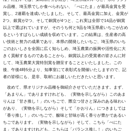
ル品種、埼玉県でしか食べられない、「べにたま」が最高金賞を受
賞し、2連覇を達成いたしました。そして、最高金賞に加え、金賞が
2つ、銀賞が2つ、そして銅賞が4つと、これ実は全部で14品が銅賞
以上で選ばれていますが、そのうち何と9品を埼玉県産いちごが占め
るというすばらしい成績を収めています。この結果は、生産者の高
い技術と努力の成果であり、本県の開発したいちご、埼玉県のいち
ごのおいしさを全国に広く知らしめ、埼玉農業の振興や活性化に大
きく貢献するものであることから、銅賞以上の受賞者の皆さんに対
して、埼玉農業大賞特別賞を贈呈することといたしました。この
後、午後4時5分より、知事室にて表彰式を開催いたしますので、記
者の皆様にも、是非、取材にお越しいただきたいと思います。
改めて、県オリジナル品種を御紹介させていただきます。まず、
「あまりん」でありますけれども、（実物を示しながら）このあま
りんは「甘さ推し！」のいちごで、際立つ甘さと深みのある味わい
があり、（実物を示しながら）そして「かおりん」につきましては
「香り推し！」のいちごで、酸味と甘味が高く香りが豊かであるい
ちごであります。（実物を示しながら）そして、こちら「べにた
ま」でありますけれども、こちらは「バランス推し！」のいちご