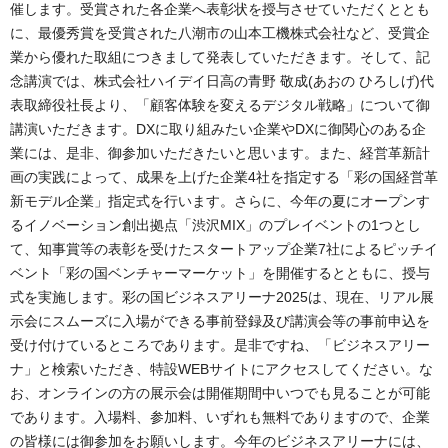
催します。受賞された各企業へ表彰状を授与させていただくととも
に、最優秀賞を受賞された八潮市の山本工機株式会社など、受賞企
業から優れた取組につきまして発表していただきます。そして、記
念講演では、株式会社ハイデイ日高の青野 敬成(あおの ひろしげ)代
表取締役社長より、「顧客体験を変えるデジタル戦略」について御
講演いただきます。DXに取り組みたい企業やDXに御関心のある企
業には、是非、御参加いただきたいと思います。また、経営革新計
画の実践によって、成果を上げた企業4社を指定する「彩の国経営革
新モデル企業」指定式を行います。さらに、今年の夏にオープンす
るイノベーション創出拠点「渋沢MIX」のプレイベントの1つとし
て、知事賞等の表彰を受けたスタートアップ企業7社によるピッチイ
ベント「彩の国ベンチャーマーケット」を開催するとともに、授与
式を実施します。彩の国ビジネスアリーナ2025は、現在、リアル展
示会にスムーズに入場ができる事前登録及び講演会等の事前申込を
受け付けているところであります。是非ですね、「ビジネスアリー
ナ」と検索いただき、特設WEBサイトにアクセスしてください。な
お、オンラインの方の展示会は開催期間中いつでも見ることが可能
であります。入場料、参加料、いずれも無料でありますので、企業
の皆様には御参加をお願いします。今年のビジネスアリーナには、