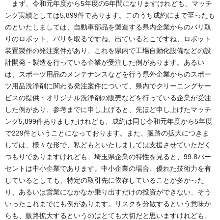
まず、令和元年度から5年度の5年間になりますけれども、マッチ
ング実績としては5,899件であります。このうち成約にまで至ったも
のといたしましては、自動車部品を製造する県内企業からのバリ取
りのロボット、バリを取るですね、出ているとこですね、ロボット
装置製作の発注案件があり、これを県内で工場自動化設備などの設
計開発・製造を行っている企業が受注した例があります。あるい
は、スポーツ用品のメンテナンスなどを行う県外企業からのスポー
ツ用品洗浄剤に関わる発注案件について、県内でクリーニングサー
ビスの提供・オリジナル洗浄剤の販売などを行っている企業が受注
した例があり、参考までに申し上げると、先ほど申し上げたマッチ
ング5,899件ありましたけれども、成約は同じ令和元年度から5年度
で229件ということになっております。また、販路の拡大につきま
しては、様々な形で、私どもといたしましては支援させていただく
つもりでありますけれども、埼玉県企業の特性を見ると、99.8パー
セントは中小企業であります。中小企業の場合、優れた技術力を有
しているとしても、特定の取引先に依存していることが多かった
り、あるいは営業になかなか乗り出すだけの投資ができない、そう
いったこれまでにも例があります。リスクを分散するという意味か
らも、販路拡大するというのはとても大切だと思いますけれども、