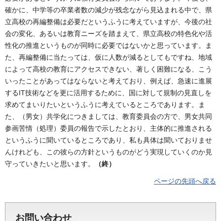
確かに、中学等の卒業者数の減少が残念ながら見込まれる中で、県
立高校の再編整備は必要だというふうに考えていますが、今後の社
会の変化、あるいは教育ニーズを踏まえて、県立高校の特色化や活
性化の推進というものが同時に必要ではないかと思っています。ま
た、再編整備に当たっては、仮に人数が減るとしてもですね、地域
によって高校の教育にアクセスできない、著しく困難になる、こう
いったことがあってはならないと考えており、例えば、急速に進展
するIT技術などを更に活用するために、国に対して規制の見直しを
求めてまいりたいというふうに考えているところであります。ま
た、（男女）共学化につきましては、教育委員会の方で、男女共同
参画苦情（処理）委員の報告で示したとおり、主体的に推進される
というふうに聞いているところであり、私も具体は聞いておりませ
んけれども、この彼らの方針というものがどう実現していくのか見
守っていきたいと思います。
（終）
ページの先頭へ戻る
お問い合わせ