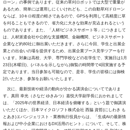
ローン」の事例であります。従来の草刈ロボットでは大型で重量が
あるため、簡単には運用しにくいけれども、この自動草刈ドローン
ならば、10キロ程度の軽さであるので、GPSを利用して高精度に草
を刈ることもできるので、省力化に大きな効果が見込まれるという
ものであります。また、「人材/ビジネスサポート等」につきまして
は、人材派遣会社や公的な支援機関、金融機関、ビジネスサポート
企業など約80社に御出展いただきます。さらに今回、学生と出展企
業との出会いの場を提供するため、出展企業ブース見学ツアーを行
います。対象は高校、大学、専門学校などの在学生で、実施日は1月
23日(木曜日)、(パネルを示しながら)御覧の時間帯で4回実施する予
定であります。当日参加も可能なので、是非、学生の皆様には御検
討いただき、参加をお願いいたします。
次に、最新技術や経済の動向が分かる講演会についてでありま
す。真田 幸光（さなだ ゆきみつ）嘉悦大学副学長におかれまして
は、「2025年の世界経済、日本経済を俯瞰する」という題で御講演
いただくほか、日本マイクロソフト株式会社 西脇 資哲(にしわき も
とあき)エバンジェリスト・業務執行役員からは、「生成AIの最新情
報および中小企業におけるDX活用のヒント」について、そして、株