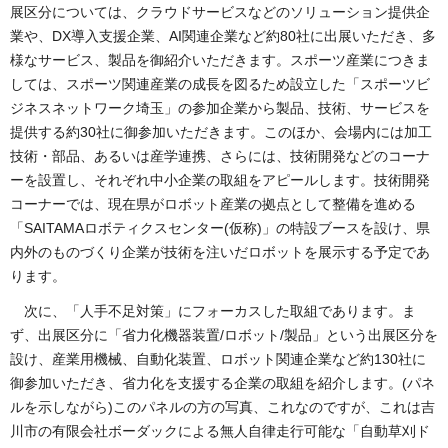
展区分については、クラウドサービスなどのソリューション提供企
業や、DX導入支援企業、AI関連企業など約80社に出展いただき、多
様なサービス、製品を御紹介いただきます。スポーツ産業につきま
しては、スポーツ関連産業の成長を図るため設立した「スポーツビ
ジネスネットワーク埼玉」の参加企業から製品、技術、サービスを
提供する約30社に御参加いただきます。このほか、会場内には加工
技術・部品、あるいは産学連携、さらには、技術開発などのコーナ
ーを設置し、それぞれ中小企業の取組をアピールします。技術開発
コーナーでは、現在県がロボット産業の拠点として整備を進める
「SAITAMAロボティクスセンター(仮称)」の特設ブースを設け、県
内外のものづくり企業が技術を注いだロボットを展示する予定であ
ります。
次に、「人手不足対策」にフォーカスした取組であります。ま
ず、出展区分に「省力化機器装置/ロボット/製品」という出展区分を
設け、産業用機械、自動化装置、ロボット関連企業など約130社に
御参加いただき、省力化を支援する企業の取組を紹介します。(パネ
ルを示しながら)このパネルの方の写真、これなのですが、これは吉
川市の有限会社ボーダックによる無人自律走行可能な「自動草刈ド