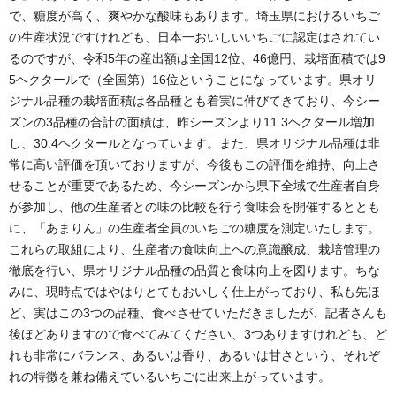
で、糖度が高く、爽やかな酸味もあります。埼玉県におけるいちご
の生産状況ですけれども、日本一おいしいいちごに認定はされてい
るのですが、令和5年の産出額は全国12位、46億円、栽培面積では9
5ヘクタールで（全国第）16位ということになっています。県オリ
ジナル品種の栽培面積は各品種とも着実に伸びてきており、今シー
ズンの3品種の合計の面積は、昨シーズンより11.3ヘクタール増加
し、30.4ヘクタールとなっています。また、県オリジナル品種は非
常に高い評価を頂いておりますが、今後もこの評価を維持、向上さ
せることが重要であるため、今シーズンから県下全域で生産者自身
が参加し、他の生産者との味の比較を行う食味会を開催するととも
に、「あまりん」の生産者全員のいちごの糖度を測定いたします。
これらの取組により、生産者の食味向上への意識醸成、栽培管理の
徹底を行い、県オリジナル品種の品質と食味向上を図ります。ちな
みに、現時点ではやはりとてもおいしく仕上がっており、私も先ほ
ど、実はこの3つの品種、食べさせていただきましたが、記者さんも
後ほどありますので食べてみてください、3つありますけれども、ど
れも非常にバランス、あるいは香り、あるいは甘さという、それぞ
れの特徴を兼ね備えているいちごに出来上がっています。