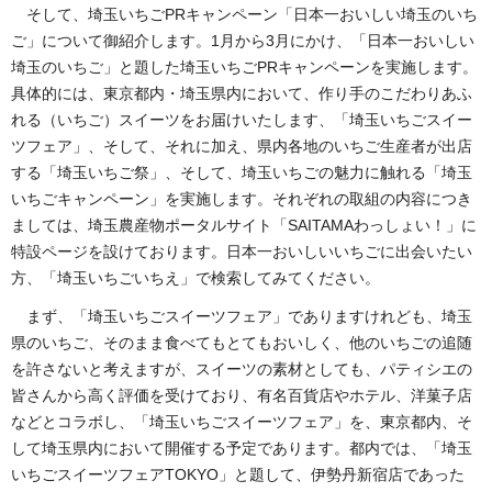
そして、埼玉いちごPRキャンペーン「日本一おいしい埼玉のいち
ご」について御紹介します。1月から3月にかけ、「日本一おいしい
埼玉のいちご」と題した埼玉いちごPRキャンペーンを実施します。
具体的には、東京都内・埼玉県内において、作り手のこだわりあふ
れる（いちご）スイーツをお届けいたします、「埼玉いちごスイー
ツフェア」、そして、それに加え、県内各地のいちご生産者が出店
する「埼玉いちご祭」、そして、埼玉いちごの魅力に触れる「埼玉
いちごキャンペーン」を実施します。それぞれの取組の内容につき
ましては、埼玉農産物ポータルサイト「SAITAMAわっしょい！」に
特設ページを設けております。日本一おいしいいちごに出会いたい
方、「埼玉いちごいちえ」で検索してみてください。
まず、「埼玉いちごスイーツフェア」でありますけれども、埼玉
県のいちご、そのまま食べてもとてもおいしく、他のいちごの追随
を許さないと考えますが、スイーツの素材としても、パティシエの
皆さんから高く評価を受けており、有名百貨店やホテル、洋菓子店
などとコラボし、「埼玉いちごスイーツフェア」を、東京都内、そ
して埼玉県内において開催する予定であります。都内では、「埼玉
いちごスイーツフェアTOKYO」と題して、伊勢丹新宿店であった