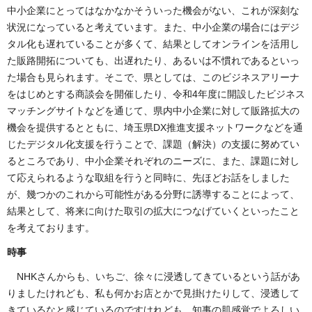
中小企業にとってはなかなかそういった機会がない、これが深刻な
状況になっていると考えています。また、中小企業の場合にはデジ
タル化も遅れていることが多くて、結果としてオンラインを活用し
た販路開拓についても、出遅れたり、あるいは不慣れであるといっ
た場合も見られます。そこで、県としては、このビジネスアリーナ
をはじめとする商談会を開催したり、令和4年度に開設したビジネス
マッチングサイトなどを通じて、県内中小企業に対して販路拡大の
機会を提供するとともに、埼玉県DX推進支援ネットワークなどを通
じたデジタル化支援を行うことで、課題（解決）の支援に努めてい
るところであり、中小企業それぞれのニーズに、また、課題に対し
て応えられるような取組を行うと同時に、先ほどお話をしました
が、幾つかのこれから可能性がある分野に誘導することによって、
結果として、将来に向けた取引の拡大につなげていくといったこと
を考えております。
時事
NHKさんからも、いちご、徐々に浸透してきているという話があ
りましたけれども、私も何かお店とかで見掛けたりして、浸透して
きているなと感じているのですけれども、知事の肌感覚でよろしい