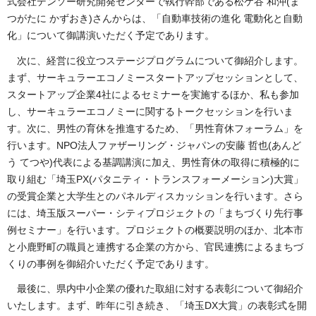
式会社デンソー研究開発センターで執行幹部である松ケ谷 和沖(ま
つがたに かずおき)さんからは、「自動車技術の進化 電動化と自動
化」について御講演いただく予定であります。
次に、経営に役立つステージプログラムについて御紹介します。
まず、サーキュラーエコノミースタートアップセッションとして、
スタートアップ企業4社によるセミナーを実施するほか、私も参加
し、サーキュラーエコノミーに関するトークセッションを行いま
す。次に、男性の育休を推進するため、「男性育休フォーラム」を
行います。NPO法人ファザーリング・ジャパンの安藤 哲也(あんど
う てつや)代表による基調講演に加え、男性育休の取得に積極的に
取り組む「埼玉PX(パタニティ・トランスフォーメーション)大賞」
の受賞企業と大学生とのパネルディスカッションを行います。さら
には、埼玉版スーパー・シティプロジェクトの「まちづくり先行事
例セミナー」を行います。プロジェクトの概要説明のほか、北本市
と小鹿野町の職員と連携する企業の方から、官民連携によるまちづ
くりの事例を御紹介いただく予定であります。
最後に、県内中小企業の優れた取組に対する表彰について御紹介
いたします。まず、昨年に引き続き、「埼玉DX大賞」の表彰式を開