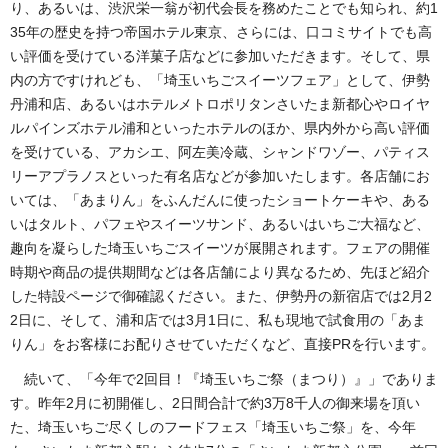
り、あるいは、渋沢栄一翁が初代会長を務めたことでも知られ、約1
35年の歴史を持つ帝国ホテル東京、さらには、口コミサイトでも高
い評価を受けている洋菓子店などに参加いただきます。そして、県
内の方ですけれども、「埼玉いちごスイーツフェア」として、伊勢
丹浦和店、あるいはホテルメトロポリタンさいたま新都心やロイヤ
ルパインズホテル浦和といったホテルのほか、県内外から高い評価
を受けている、アカシエ、阿左美冷蔵、シャンドワゾー、パティス
リーアプラノスといった有名店などが参加いたします。各店舗にお
いては、「あまりん」をふんだんに使ったショートケーキや、ある
いはタルト、パフェやスイーツサンド、あるいはいちご大福など、
趣向を凝らした埼玉いちごスイーツが展開されます。フェアの開催
時期や商品の提供期間などは各店舗により異なるため、先ほど紹介
した特設ページで御確認ください。また、伊勢丹の新宿店では2月2
2日に、そして、浦和店では3月1日に、私も現地で試食用の「あま
りん」をお客様にお配りさせていただくなど、直接PRを行います。
続いて、「今年で2回目！『埼玉いちご祭（まつり）』」でありま
す。昨年2月に初開催し、2日間合計で約3万8千人の御来場を頂い
た、埼玉いちご尽くしのフードフェス「埼玉いちご祭」を、今年