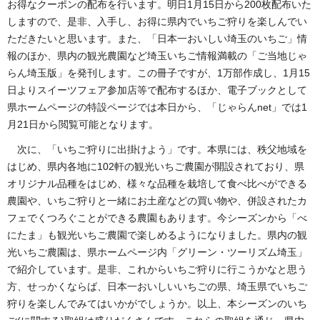
お得なクーポンの配布を行います。明日1月15日から200枚配布いた
しますので、是非、入手し、お得に県内でいちご狩りを楽しんでい
ただきたいと思います。また、「日本一おいしい埼玉のいちご」情
報のほか、県内の観光農園など埼玉いちご情報満載の「ご当地じゃ
らん埼玉版」を発刊します。この冊子ですが、1万部作成し、1月15
日よりスイーツフェア参加店等で配布するほか、電子ブックとして
県ホームページの特設ページでは本日から、「じゃらんnet」では1
月21日から閲覧可能となります。
次に、「いちご狩りに出掛けよう」です。本県には、秩父地域を
はじめ、県内各地に102軒の観光いちご農園が開設されており、県
オリジナル品種をはじめ、様々な品種を栽培して食べ比べができる
農園や、いちご狩りと一緒にお土産などの買い物や、併設されたカ
フェでくつろぐことができる農園もあります。今シーズンから「べ
にたま」も観光いちご農園で楽しめるようになりました。県内の観
光いちご農園は、県ホームページ内「グリーン・ツーリズム埼玉」
で紹介しています。是非、これからいちご狩りに行こうかなと思う
方、せっかくならば、日本一おいしいいちごの県、埼玉県でいちご
狩りを楽しんでみてはいかがでしょうか。以上、本シーズンのいち