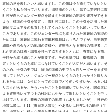
哀悼の意を表したいと思いますし、この傷は今も癒えていないとい
うことを私も伺っております。御指摘のとおり、県では災害時に市
町村が自らジェンダー視点を踏まえた避難所の開設や運営ができる
よう、標準の手引を策定し、市町村に対し、この手引を活用した避
難所マニュアルの見直しをしてくれということをお願いしていると
ころであります。このジェンダー視点を取り入れた避難所の実現の
ためには、避難所に関わる市町村職員はもちろんですが、自主防災
組織や自治会などの地域の皆様や、避難所となる施設の管理者、こ
れが共通の目標・認識を持って協力するとともに、有事になる前、
平時から取り組むことが重要です。その意味では、御指摘の「想
定」というものを取組につなげていくことが大切だと思います。そ
のため、手引の中では、日頃の準備の中でも女性リーダーをまず登
用してくださいと、ジェンダー視点というものをしっかりと取り入
れるためには、女性にとっての目線でどう使いやすいか、あるいは
リスクがあるか、そういったことを是非聞いていただき、関係者に
よる避難所レイアウトの検討にも生かして欲しいということを申し
上げております。昨夜の宮崎での地震（もありましたが）、神戸の
地震以降は、3.11（東日本大震災）やあるいは昨年1月の能登（半
島）地震など、様々な残念な事象がありましたが、これからもおそ