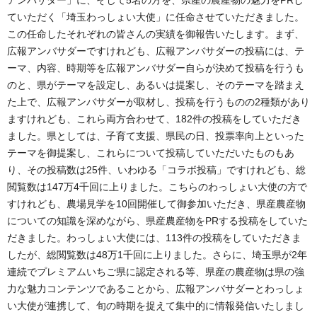
ていただく「埼玉わっしょい大使」に任命させていただきました。
この任命したそれぞれの皆さんの実績を御報告いたします。まず、
広報アンバサダーですけれども、広報アンバサダーの投稿には、テ
ーマ、内容、時期等を広報アンバサダー自らが決めて投稿を行うも
のと、県がテーマを設定し、あるいは提案し、そのテーマを踏まえ
た上で、広報アンバサダーが取材し、投稿を行うものの2種類があり
ますけれども、これら両方合わせて、182件の投稿をしていただき
ました。県としては、子育て支援、県民の日、投票率向上といった
テーマを御提案し、これらについて投稿していただいたものもあ
り、その投稿数は25件、いわゆる「コラボ投稿」ですけれども、総
閲覧数は147万4千回に上りました。こちらのわっしょい大使の方で
すけれども、農場見学を10回開催して御参加いただき、県産農産物
についての知識を深めながら、県産農産物をPRする投稿をしていた
だきました。わっしょい大使には、113件の投稿をしていただきま
したが、総閲覧数は48万1千回に上りました。さらに、埼玉県が2年
連続でプレミアムいちご県に認定される等、県産の農産物は県の強
力な魅力コンテンツであることから、広報アンバサダーとわっしょ
い大使が連携して、旬の時期を捉えて集中的に情報発信いたしまし