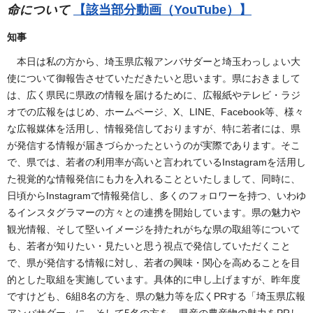
命について
【該当部分動画（YouTube）】
知事
本日は私の方から、埼玉県広報アンバサダーと埼玉わっしょい大
使について御報告させていただきたいと思います。県におきまして
は、広く県民に県政の情報を届けるために、広報紙やテレビ・ラジ
オでの広報をはじめ、ホームページ、X、LINE、Facebook等、様々
な広報媒体を活用し、情報発信しておりますが、特に若者には、県
が発信する情報が届きづらかったというのが実際であります。そこ
で、県では、若者の利用率が高いと言われているInstagramを活用し
た視覚的な情報発信にも力を入れることといたしまして、同時に、
日頃からInstagramで情報発信し、多くのフォロワーを持つ、いわゆ
るインスタグラマーの方々との連携を開始しています。県の魅力や
観光情報、そして堅いイメージを持たれがちな県の取組等について
も、若者が知りたい・見たいと思う視点で発信していただくこと
で、県が発信する情報に対し、若者の興味・関心を高めることを目
的とした取組を実施しています。具体的に申し上げますが、昨年度
ですけども、6組8名の方を、県の魅力等を広くPRする「埼玉県広報
アンバサダー」に、そして5名の方を、県産の農産物の魅力をPRし