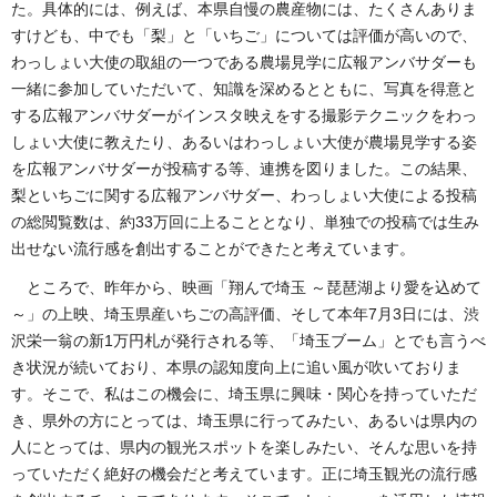
た。具体的には、例えば、本県自慢の農産物には、たくさんありま
すけども、中でも「梨」と「いちご」については評価が高いので、
わっしょい大使の取組の一つである農場見学に広報アンバサダーも
一緒に参加していただいて、知識を深めるとともに、写真を得意と
する広報アンバサダーがインスタ映えをする撮影テクニックをわっ
しょい大使に教えたり、あるいはわっしょい大使が農場見学する姿
を広報アンバサダーが投稿する等、連携を図りました。この結果、
梨といちごに関する広報アンバサダー、わっしょい大使による投稿
の総閲覧数は、約33万回に上ることとなり、単独での投稿では生み
出せない流行感を創出することができたと考えています。
ところで、昨年から、映画「翔んで埼玉 ～琵琶湖より愛を込めて
～」の上映、埼玉県産いちごの高評価、そして本年7月3日には、渋
沢栄一翁の新1万円札が発行される等、「埼玉ブーム」とでも言うべ
き状況が続いており、本県の認知度向上に追い風が吹いておりま
す。そこで、私はこの機会に、埼玉県に興味・関心を持っていただ
き、県外の方にとっては、埼玉県に行ってみたい、あるいは県内の
人にとっては、県内の観光スポットを楽しみたい、そんな思いを持
っていただく絶好の機会だと考えています。正に埼玉観光の流行感