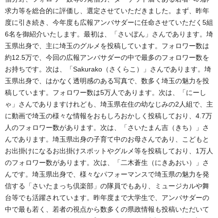
求力等を総合的に評価し、選定させていただきました。まず、昨年
度に引き続き、今年度も広報アンバサダーに任命させていただく5組
6名を御紹介いたします。最初は、「さいぼん」さんであります。埼
玉県出身で、主に埼玉のグルメを投稿しています。フォロワー数は
約12.5万で、今回の広報アンバサダーの中で最多のフォロワー数を
お持ちです。次は、「Sakurako（さくらこ）」さんであります。埼
玉県出身で、はかなく透明感のある写真で、数多く埼玉の魅力を投
稿しています。フォロワー数は5万人であります。次は、「にーし
ゃ」さんでありますけれども、埼玉県在住の幼なじみの2人組で、主
に動画で埼玉の様々な情報をおもしろおかしく投稿しており、4.7万
人のフォロワー数があります。次は、「さいたまん吉（きち）」さ
んであります。埼玉県出身の子育て中のお母さんであり、こどもと
お出掛けになるお出掛けスポットやグルメ等を投稿しており、1万人
のフォロワー数があります。次は、「二木蒼生（にきあおい）」さ
んです。埼玉県出身で、様々なパフォーマンスで埼玉県の魅力を発
信する「さいたまっち倶楽部」の隊員でもあり、ミュージカルや舞
台等でも活躍されています。昨年度まで大学生で、アンバサダーの
中で最も若く、若者の視点から数多くの県政情報も投稿いただいて