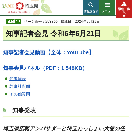
彩の国 埼玉県
緊急・防
情報を探す
メニュー
災
ページ番号：253800
掲載日：2024年5月21日
知事記者会見 令和6年5月21日
知事記者会見動画【全体：YouTube】
知事会見パネル（PDF：1,548KB）
知事発表
幹事社質問
その他質問
知事発表
埼玉県広報アンバサダーと埼玉わっしょい大使の任