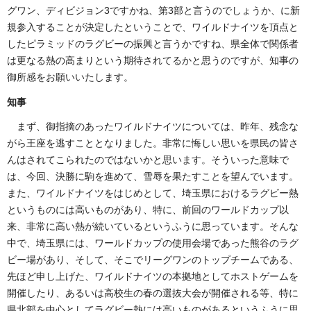
グワン、ディビジョン3ですかね、第3部と言うのでしょうか、に新
規参入することが決定したということで、ワイルドナイツを頂点と
したピラミッドのラグビーの振興と言うかですね、県全体で関係者
は更なる熱の高まりという期待されてるかと思うのですが、知事の
御所感をお願いいたします。
知事
まず、御指摘のあったワイルドナイツについては、昨年、残念な
がら王座を逃すこととなりました。非常に悔しい思いを県民の皆さ
んはされてこられたのではないかと思います。そういった意味で
は、今回、決勝に駒を進めて、雪辱を果たすことを望んでいます。
また、ワイルドナイツをはじめとして、埼玉県におけるラグビー熱
というものには高いものがあり、特に、前回のワールドカップ以
来、非常に高い熱が続いているというふうに思っています。そんな
中で、埼玉県には、ワールドカップの使用会場であった熊谷のラグ
ビー場があり、そして、そこでリーグワンのトップチームである、
先ほど申し上げた、ワイルドナイツの本拠地としてホストゲームを
開催したり、あるいは高校生の春の選抜大会が開催される等、特に
県北部を中心としてラグビー熱には高いものがあるというふうに思