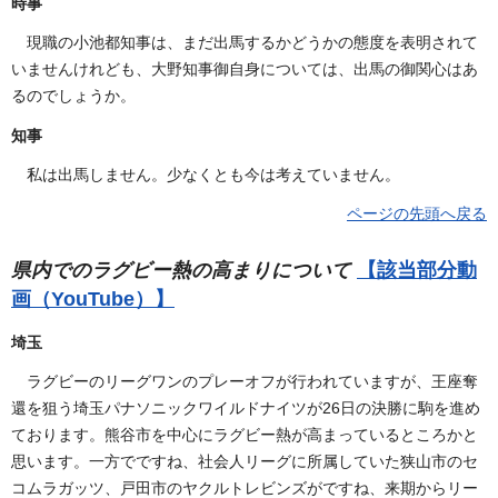
時事
現職の小池都知事は、まだ出馬するかどうかの態度を表明されて
いませんけれども、大野知事御自身については、出馬の御関心はあ
るのでしょうか。
知事
私は出馬しません。少なくとも今は考えていません。
ページの先頭へ戻る
県内でのラグビー熱の高まりについて
【該当部分動
画（YouTube）】
埼玉
ラグビーのリーグワンのプレーオフが行われていますが、王座奪
還を狙う埼玉パナソニックワイルドナイツが26日の決勝に駒を進め
ております。熊谷市を中心にラグビー熱が高まっているところかと
思います。一方でですね、社会人リーグに所属していた狭山市のセ
コムラガッツ、戸田市のヤクルトレビンズがですね、来期からリー