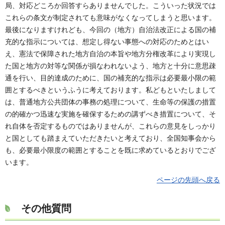
局、対応どころか回答すらありませんでした。こういった状況では
これらの条文が制定されても意味がなくなってしまうと思います。
最後になりますけれども、今回の（地方）自治法改正による国の補
充的な指示については、想定し得ない事態への対応のためとはい
え、憲法で保障された地方自治の本旨や地方分権改革により実現し
た国と地方の対等な関係が損なわれないよう、地方と十分に意思疎
通を行い、目的達成のために、国の補充的な指示は必要最小限の範
囲とするべきというふうに考えております。私どもといたしまして
は、普通地方公共団体の事務の処理について、生命等の保護の措置
の的確かつ迅速な実施を確保するための講ずべき措置について、そ
れ自体を否定するものではありませんが、これらの意見をしっかり
と国としても踏まえていただきたいと考えており、全国知事会から
も、必要最小限度の範囲とすることを既に求めているとおりでござ
います。
ページの先頭へ戻る
その他質問