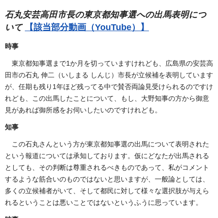
石丸安芸高田市長の東京都知事選への出馬表明につ
いて
【該当部分動画（YouTube）】
時事
東京都知事選まで1か月を切っていますけれども、広島県の安芸高
田市の石丸 伸二（いしまる しんじ）市長が立候補を表明しています
が、任期も残り1年ほど残ってる中で賛否両論見受けられるのですけ
れども、この出馬したことについて、もし、大野知事の方から御意
見があれば御所感をお伺いしたいのですけれども。
知事
この石丸さんという方が東京都知事選の出馬について表明された
という報道については承知しております。仮にどなたが出馬される
としても、その判断は尊重されるべきものであって、私がコメント
するような筋合いのものではないと思いますが、一般論としては、
多くの立候補者がいて、そして都民に対して様々な選択肢が与えら
れるということは悪いことではないというふうに思っています。