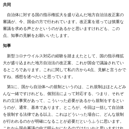
共同
自治体に対する国の指示権拡大を盛り込んだ地方自治法改正案の
審議が、今、国会の方で行われています。改正案を巡っては慎重な
審議を求める声とかというのがあるかと思いますけれども、この
点、知事の見解をお願いいたします。
知事
新型コロナウイルス対応の経験を踏まえたとして、国の指示権拡
大が盛り込まれた地方自治法の改正案、これが国会で議論されてい
るところであります。これに関して私の方から4点、見解と言うかで
すね、感想を述べたいと思っています。
第1に、国から自治体への規制というのは、これ規制はほとんどみ
んな一緒ですけれども、個別法によって対応する、つまり、それぞ
れの立法事実があって、こういった必要があるから規制をするとい
うのが、通常、基本であります。ところが、今回は一括して自治体
を規制する法律である以上、これはどういった場合に、どんな規制
が行われるのかが明確になることが必要だというふうに思います。
これから国会審議の中で明らかになるのではないかと思いますけれ