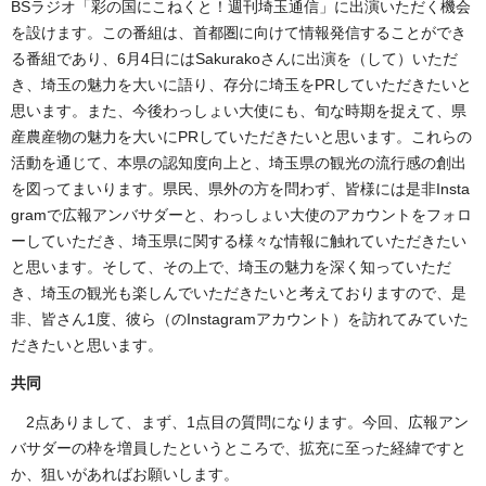
BSラジオ「彩の国にこねくと！週刊埼玉通信」に出演いただく機会
を設けます。この番組は、首都圏に向けて情報発信することができ
る番組であり、6月4日にはSakurakoさんに出演を（して）いただ
き、埼玉の魅力を大いに語り、存分に埼玉をPRしていただきたいと
思います。また、今後わっしょい大使にも、旬な時期を捉えて、県
産農産物の魅力を大いにPRしていただきたいと思います。これらの
活動を通じて、本県の認知度向上と、埼玉県の観光の流行感の創出
を図ってまいります。県民、県外の方を問わず、皆様には是非Insta
gramで広報アンバサダーと、わっしょい大使のアカウントをフォロ
ーしていただき、埼玉県に関する様々な情報に触れていただきたい
と思います。そして、その上で、埼玉の魅力を深く知っていただ
き、埼玉の観光も楽しんでいただきたいと考えておりますので、是
非、皆さん1度、彼ら（のInstagramアカウント）を訪れてみていた
だきたいと思います。
共同
2点ありまして、まず、1点目の質問になります。今回、広報アン
バサダーの枠を増員したというところで、拡充に至った経緯ですと
か、狙いがあればお願いします。