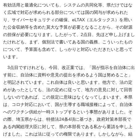
有効活用と最適化についても、システムの共同化等、県だけではな
く広域で対応が求められる部分については国の関与が求められた
り、サイバーセキュリティの確保、eLTAX（エルタックス）を用い
た公金収納等を含めた莫大な予算が必要となることから、その財源
の担保が必要になります。したがって、2点目、先ほど申し上げまし
たけれども、まず、個別法で書いてある国の義務、こういったもの
について、予算面も含めて、しっかりと対応いただきたいと思って
います。
3点目ですけれども、今回、改正案では、「国が指示を自治体に出
す前に、自治体に資料や意見の提出を求めるよう国は努めること」
と明記されています。これ自体は良いと思います。他方で、法の定
めがあったとしても、法の定めに従って、地方の意見に対して回答
しないのであれば、この規定に意味はなくなってしまいます。本県
は、コロナ対応において、国が主導する職域接種によって、自治体
へのワクチン供給が一時ストップするという事態がありました。そ
の際、埼玉県からは、特措法24条4項に基づき、政府対策本部長で
ある内閣総理大臣に対して、県の本部長である私から要請を申し上
げました。これは法に従っての権限であります。しかしながら、結