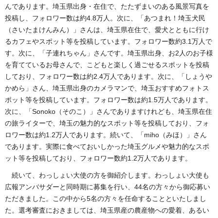
んであります。埼玉県出身・在住で、たたずまいのある風景写真を
投稿し、フォロワー数は約4.8万人。次に、「あつまれ！埼玉犬民
（さいたまけんみん）」さんは、埼玉県在住で、愛犬とともに行け
るカフェやスポット等を投稿しています。フォロワー数約3.1万人で
す。次に、「子連れちゃん」さんです。埼玉県出身、お2人のお子様
を育てているお母さんで、こどもと楽しく過ごせるスポットを投稿
しており、フォロワー数は約2.4万人であります。次に、「しょうや
かめら」さん、埼玉県出身のカメラマンで、埼玉おすすめフォトス
ポット等を投稿しています。フォロワー数は約1.5万人であります。
次に、「Sonoko（そのこ）」さんでありますけれども、埼玉県在住
の旅ライターで、埼玉の魅力的なスポット等を投稿しており、フォ
ロワー数は約1.2万人であります。続いて、「miho（みほ）」さん
であります。実際に食べておいしかった埼玉グルメや魅力的なスポ
ット等を投稿しており、フォロワー数約1.2万人であります。
続いて、わっしょい大使の方を御紹介します。わっしょい大使も
広報アンバサダーと同時期に募集を行い、44名の方々から御応募い
ただきました。この中から5名の方々を任命することといたしまし
た。選考審査におきましては、埼玉県産の農産物への愛着、あるい