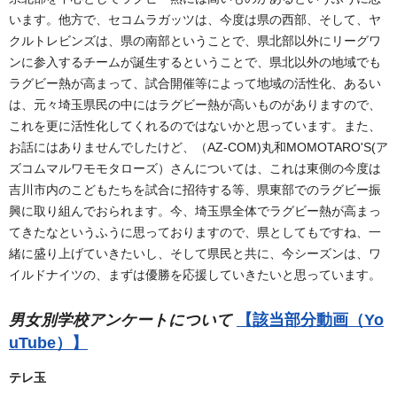
います。他方で、セコムラガッツは、今度は県の西部、そして、ヤ
クルトレビンズは、県の南部ということで、県北部以外にリーグワ
ンに参入するチームが誕生するということで、県北以外の地域でも
ラグビー熱が高まって、試合開催等によって地域の活性化、あるい
は、元々埼玉県民の中にはラグビー熱が高いものがありますので、
これを更に活性化してくれるのではないかと思っています。また、
お話にはありませんでしたけど、（AZ-COM)丸和MOMOTARO'S(ア
ズコムマルワモモタローズ）さんについては、これは東側の今度は
吉川市内のこどもたちを試合に招待する等、県東部でのラグビー振
興に取り組んでおられます。今、埼玉県全体でラグビー熱が高まっ
てきたなというふうに思っておりますので、県としてもですね、一
緒に盛り上げていきたいし、そして県民と共に、今シーズンは、ワ
イルドナイツの、まずは優勝を応援していきたいと思っています。
男女別学校アンケートについて
【該当部分動画（Yo
uTube）】
テレ玉