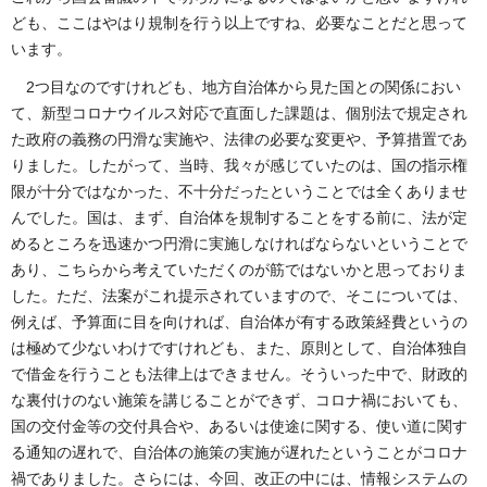
ども、ここはやはり規制を行う以上ですね、必要なことだと思って
います。
2つ目なのですけれども、地方自治体から見た国との関係におい
て、新型コロナウイルス対応で直面した課題は、個別法で規定され
た政府の義務の円滑な実施や、法律の必要な変更や、予算措置であ
りました。したがって、当時、我々が感じていたのは、国の指示権
限が十分ではなかった、不十分だったということでは全くありませ
んでした。国は、まず、自治体を規制することをする前に、法が定
めるところを迅速かつ円滑に実施しなければならないということで
あり、こちらから考えていただくのが筋ではないかと思っておりま
した。ただ、法案がこれ提示されていますので、そこについては、
例えば、予算面に目を向ければ、自治体が有する政策経費というの
は極めて少ないわけですけれども、また、原則として、自治体独自
で借金を行うことも法律上はできません。そういった中で、財政的
な裏付けのない施策を講じることができず、コロナ禍においても、
国の交付金等の交付具合や、あるいは使途に関する、使い道に関す
る通知の遅れで、自治体の施策の実施が遅れたということがコロナ
禍でありました。さらには、今回、改正の中には、情報システムの