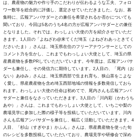
は、農産物の魅力や作り手のこだわりが伝わるような工夫、フォロ
ワー数等を総合的に評価し、選定させていただきました。なお、募
集時に、広報アンバサダーとの兼任を希望されるか否かについても
聞いており、今回は5名のうち4名の方が広報アンバサダーとの兼任
となりました。それでは、わっしょい大使の方を紹介させていただ
きます。1人目の「よねざわ@来てくだ埼玉（よねざわあっときてく
ださいたま）」さんは、埼玉県在住のフリーアナウンサーとしての
コメント力を生かし、これまでもわっしょい大使として、埼玉の県
産農産物を多数PRしていただいています。今年度は、広報アンバサ
ダーも兼任し、その発信力に期待しています。2人目の、「尾内（お
ない）あゆみ」さんは、埼玉県西部で生まれ育ち、狭山茶をこよな
く愛し、県産農産物を含め埼玉西部地域の情報を多数発信しておら
れます。わっしょい大使の任命は初めてで、尾内さんも広報アンバ
サダーと兼任をなさっていただきます。3人目の「川内彩（かわうち
あや）」さんは、これまでもわっしょい大使として、いちごや梨の
農場見学に参加した際の様子等を投稿していただいています。川内
さんも広報アンバサダーを兼任し、幅広く活動していただきます。4
人目、「杉山（すぎやま）かふん」さんは、県産農産物を使った旬
のレシピを多数投稿していただいており、農場見学や研修会で深め