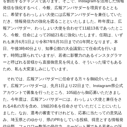
を創出するチャンスであります。そこで、Instagramを活用した情報
発信を強化するべく、今般、広報アンバサダーを増員するととも
に、希望するわっしょい大使には広報アンバサダーを兼任していた
だき、情報発信力の強化を図ることといたしました。昨年度は、広
報アンバサダー、わっしょい大使を合わせて11組13名であったとこ
ろ、今般、任命によって20組21名に強化いたします。任期は、いず
れも来月6月1日より令和7年5月31日までの1年間となります。本
日、午後3時40分より、知事公館の大会議室にて任命式を行いま
す。時間は限られていますが、若者に影響力のあるインスタグラマ
ーと呼ばれる皆様から直接御意見を伺える、そういった場でもある
ため、私も大変楽しみにしています。
それでは、広報アンバサダーに任命する方々を御紹介いたしま
す。広報アンバサダーは、先月1日より22日まで、Instagram県公式
アカウントで募集を行ったところ、105組から御応募いただきまし
た。今年度は、広報アンバサダーには、わっしょい大使と兼任をさ
れる4名の方を含め、19組20名を任命させていただくことにいたし
ました。なお、選考の審査ですけれども、応募に当たっての意気込
み、埼玉県とのゆかり、県のPRをしている投稿、得意とする情報発
信分野、フォロワー数等の発信力、ターゲット層である若者への訴