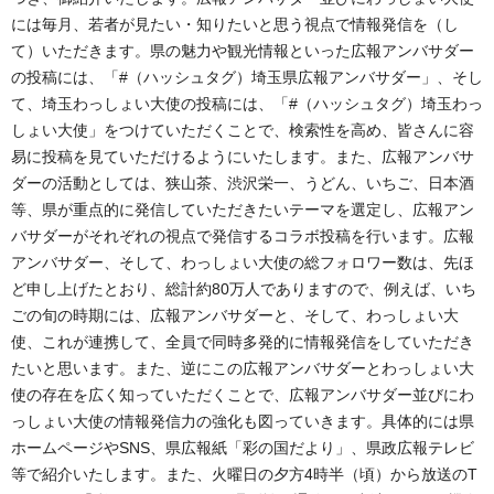
には毎月、若者が見たい・知りたいと思う視点で情報発信を（し
て）いただきます。県の魅力や観光情報といった広報アンバサダー
の投稿には、「#（ハッシュタグ）埼玉県広報アンバサダー」、そし
て、埼玉わっしょい大使の投稿には、「#（ハッシュタグ）埼玉わっ
しょい大使」をつけていただくことで、検索性を高め、皆さんに容
易に投稿を見ていただけるようにいたします。また、広報アンバサ
ダーの活動としては、狭山茶、渋沢栄一、うどん、いちご、日本酒
等、県が重点的に発信していただきたいテーマを選定し、広報アン
バサダーがそれぞれの視点で発信するコラボ投稿を行います。広報
アンバサダー、そして、わっしょい大使の総フォロワー数は、先ほ
ど申し上げたとおり、総計約80万人でありますので、例えば、いち
ごの旬の時期には、広報アンバサダーと、そして、わっしょい大
使、これが連携して、全員で同時多発的に情報発信をしていただき
たいと思います。また、逆にこの広報アンバサダーとわっしょい大
使の存在を広く知っていただくことで、広報アンバサダー並びにわ
っしょい大使の情報発信力の強化も図っていきます。具体的には県
ホームページやSNS、県広報紙「彩の国だより」、県政広報テレビ
等で紹介いたします。また、火曜日の夕方4時半（頃）から放送のT