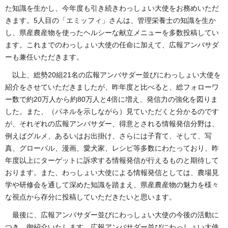
た知識を生かし、今年度も引き続きわっしょい大使をお務めいただ
きます。5人目の「エミッフィ」さんは、管理栄養士の知識を生か
し、県産農産物を使ったヘルシーな献立メニューを多数投稿してい
ます。これまでのわっしょい大使の任命に加えて、広報アンバサダ
ーも兼任いただきます。
以上、総勢20組21名の広報アンバサダー並びにわっしょい大使を
紹介をさせていただきましたが、昨年度と比べると、総フォローワ
ー数で約20万人から約80万人と4倍に増え、発信力の強化を図りま
した。また、（パネルを示しながら）見ていただくと分かるのです
が、それぞれの広報アンバサダー、得意とされる情報発信分野は、
例えばグルメ、あるいはお出掛け、さらには子育て、そして、写
真、グローバル、漫画、愛犬家、レシピ等多数にわたっており、昨
年度以上にターゲットに訴求する情報発信が行えるものと期待して
おります。また、わっしょい大使による情報発信としては、農場見
学や研修会を通して深めた知識を踏まえ、県産農産物の魅力を様々
な視点から存分に投稿していただきたいと思います。
最後に、広報アンバサダー並びにわっしょい大使の今後の活動に
つき、御紹介いたします。広報アンバサダー並びにわっしょい大使