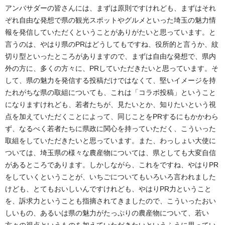
アンバサダーの皆さんには、まずは原則ですけれども、まずはそれ
ぞれ自由な発想で県の観光スポットやグルメといった埼玉の魅力情
報を発信していただくということがありがたいと思っています。と
言うのは、やはり県のPRはどうしてもですね、役所的と言うか、紋
切り型といったところがありますので、まずは自由な発想で、県内
外の方に、多くの方々に、PRしていただきたいと思っています。そ
して、県の魅力を発信する投稿だけではなくて、堅いイメージを持
たれがちな県の取組についても、これは「コラボ投稿」ということ
になりますけれども、若者たちが、見たいとか、知りたいという視
点を加えていただくことによって、同じことをPRするにもかかわら
ず、なるべく若者たちに県政に関心を持っていただく、こういった
取組をしていただきたいと思っています。また、わっしょい大使に
ついては、埼玉県の様々な農産物については、県としても大変自信
があるところであります。しかしながら、これをですね、やはりPR
をしていくということが、いちごについてもいろいろ言われました
けども、とてもおいしいんですけれども、やはりPR力ということ
を、訴求力ということも指摘されてきましたので、こういったおい
しいもの、あるいは県の魅力がたっぷりの農産物について、若い
方々の視点というものを加えていただきたいというふうに思ってい