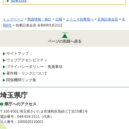
知事日程
トップページ
>
県政情報・統計
>
広報
>
ようこそ知事室へ
>
定例記者会見
>
令
和6年
> 知事記者会見 令和6年5月21日
ページの先頭へ戻る
サイトマップ
ウェブアクセシビリティ
プライバシーポリシー・免責事項
著作権・リンクについて
関係機関リンク集
埼玉県庁
県庁へのアクセス
〒330-9301 埼玉県さいたま市浦和区高砂三丁目15番1号
電話番号：048-824-2111（代表）
法人番号：1000020110001