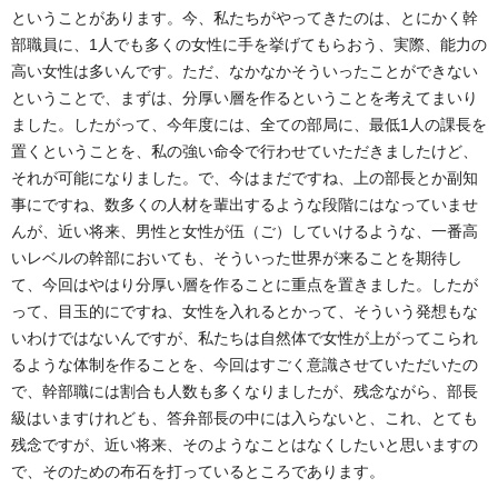
ということがあります。今、私たちがやってきたのは、とにかく幹
部職員に、1人でも多くの女性に手を挙げてもらおう、実際、能力の
高い女性は多いんです。ただ、なかなかそういったことができない
ということで、まずは、分厚い層を作るということを考えてまいり
ました。したがって、今年度には、全ての部局に、最低1人の課長を
置くということを、私の強い命令で行わせていただきましたけど、
それが可能になりました。で、今はまだですね、上の部長とか副知
事にですね、数多くの人材を輩出するような段階にはなっていませ
んが、近い将来、男性と女性が伍（ご）していけるような、一番高
いレベルの幹部においても、そういった世界が来ることを期待し
て、今回はやはり分厚い層を作ることに重点を置きました。したが
って、目玉的にですね、女性を入れるとかって、そういう発想もな
いわけではないんですが、私たちは自然体で女性が上がってこられ
るような体制を作ることを、今回はすごく意識させていただいたの
で、幹部職には割合も人数も多くなりましたが、残念ながら、部長
級はいますけれども、答弁部長の中には入らないと、これ、とても
残念ですが、近い将来、そのようなことはなくしたいと思いますの
で、そのための布石を打っているところであります。