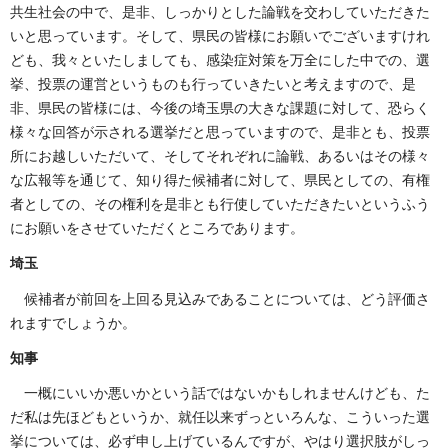
共生社会の中で、是非、しっかりとした論戦を交わしていただきた
いと思っています。そして、県民の皆様にお願いでございますけれ
ども、我々といたしましても、感染症対策を万全にした中での、選
挙、投票の運営というものも行っていきたいと考えますので、是
非、県民の皆様には、今後の埼玉県の大きな課題に対して、恐らく
様々な回答が示される選挙だと思っていますので、是非とも、投票
所にお越しいただいて、そしてそれぞれに論戦、あるいはその様々
な広報等を通じて、知り得た候補者に対して、県民としての、有権
者としての、その権利を是非とも行使していただきたいというふう
にお願いをさせていただくところであります。
埼玉
候補者が前回を上回る見込みであることについては、どう評価さ
れますでしょうか。
知事
一概にいいか悪いかという話ではないかもしれませんけども、た
だ私は先ほどもというか、就任以来ずっといろんな、こういった選
挙については、必ず申し上げているんですが、やはり選択肢がしっ