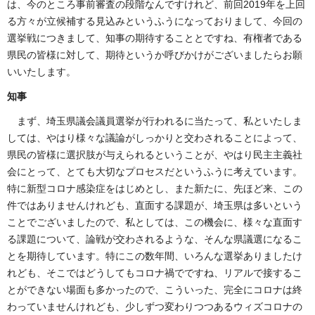
は、今のところ事前審査の段階なんですけれど、前回2019年を上回
る方々が立候補する見込みというふうになっておりまして、今回の
選挙戦につきまして、知事の期待することとですね、有権者である
県民の皆様に対して、期待というか呼びかけがございましたらお願
いいたします。
知事
まず、埼玉県議会議員選挙が行われるに当たって、私といたしま
しては、やはり様々な議論がしっかりと交わされることによって、
県民の皆様に選択肢が与えられるということが、やはり民主主義社
会にとって、とても大切なプロセスだというふうに考えています。
特に新型コロナ感染症をはじめとし、また新たに、先ほど来、この
件ではありませんけれども、直面する課題が、埼玉県は多いという
ことでございましたので、私としては、この機会に、様々な直面す
る課題について、論戦が交わされるような、そんな県議選になるこ
とを期待しています。特にこの数年間、いろんな選挙ありましたけ
れども、そこではどうしてもコロナ禍でですね、リアルで接するこ
とができない場面も多かったので、こういった、完全にコロナは終
わっていませんけれども、少しずつ変わりつつあるウィズコロナの