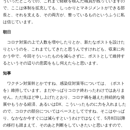
ういったところでの、これまで経験を積んだ職員が残っていますの
で、ここは体制を拡充しても、しっかりとマネジメントができる部
長と、それを支える、その両方が、整っているものというふうに私
は信じています。
朝日
コロナ対策の上で人数を増やしたりとか、新たなポストを設けた
りというのを、これまでしてきたと思うんですけれども、収束に向
かう中で、今回そういったものを減らさずに、ポストとして維持す
るというその辺りの意図をもし伺えたらと思います。
知事
ワクチン対策幹とかですね、感染症対策等については、（ポスト
を）維持しています。まだやっぱりコロナ終わったわけではありま
せん。ただ先ほど申し上げたとおり、コロナ禍を越えた持続的な発
展やもうかる経済、あるいはDX、こういったものに力を入れました
ので、コロナの部分についてはベースとしてですね、そこはやっぱ
り、なかなか今すぐには減らすというわけではなくて、5月8日以降
の移行も踏まえて、そのあと判断をしていきたいと思いますので、