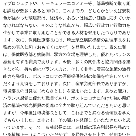
ィプロジェクトや、サーキュラーエコノミー等、部局横断で取り組
む課題が数多くあると同時に、これまでの、どちらかといえば規制
色が強かった環境部は、経済や、あるいは幅広い価値に応えていか
なければならない、そのような観点から、幅広い行政力と行動力を
生かして事業に取り組むことができる人材を登用したつもりであり
ます。次に、保健医療部長には、埼玉県立病院機構の副理事長をお
務めの表久仁和（おもてくにかず）を登用いたします。表久仁和
は、保健医療部と病院側、双方の立場を理解した、優れたバランス
感覚を有する職員であります。今後、多くの関係者と協力関係を築
きながら、持ち前のバランス力と、そして非常に着実な施策の遂行
能力を発揮し、ポストコロナの医療提供体制の整備を推進していた
だくよう期待をしております。次に、産業労働部長でありますが、
環境部長の目良聡（めらさとし）を登用いたします。意欲と能力、
バランス感覚に優れた職員であり、ポストコロナに向けた強い県経
済の構築や観光振興の促進に全力で取り組んでいただきたいと思い
ますが、今年度は環境部長として、これまでと異なる価値観を学ん
でもらいました。是非とも、その能力を発揮していただきたいと思
っています。そして、農林部長には、農林部の現在副部長を務めて
いる横塚正一（よこづかただかず）を昇任させた上で、登用をいた