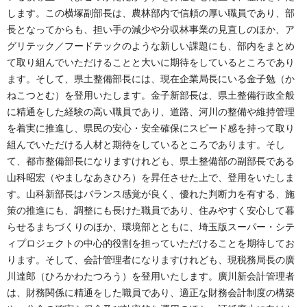
します。この横塚副部長は、農林部内で信頼の厚い職員であり、部
長となってからも、担い手の減少や分収林事業の見直しのほか、ア
グリテック／フードテックのような新しい課題にも、部内をまとめ
て取り組んでいただけることと大いに期待をしているところであり
ます。そして、県土整備部長には、現在企業局長にいる金子勉（か
ねこつとむ）を登用いたします。金子新部長は、県土整備行政全般
に精通をした経験の高い職員であり、道路、河川の整備や維持管理
を着実に推進し、県民の安心・安全確保にスピード感を持って取り
組んでいただける人材と期待をしているところであります。そし
て、都市整備部長になりますけれども、県土整備部の副部長である
山科昭宏（やましなあきひろ）を昇任させた上で、登用をいたしま
す。山科新部長はバランス感覚が良く、優れた判断力を有する、施
策の推進にも、調整にも長けた職員であり、住みやすく安心して暮
らせるまちづくりのほか、環境部とともに、埼玉版スーパー・シテ
ィプロジェクトの中心的役割を担っていただけることを期待してお
ります。そして、会計管理者になりますけれども、現税務局長の廣
川達郎（ひろかわたつろう）を登用いたします。廣川新会計管理者
は、財務関係に精通をした職員であり、適正な財務会計制度の構築