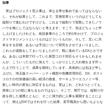
知事
実はプロジェクト型人事は、単なる寄せ集めであってはならない
し、それが結果として、これまで、官僚世界というのはどうしても
縦割りで進むわけですけども、これまで縦割りで習熟してきたノウ
ハウを無にしてはならないと考えます。そこで、先ほどちょっと申
し上げましたけれども、統括参事のところで約1年かけて、プロジェ
クトマネジメントというものはどういうものか、そして、互いに共
有をする目標、あるいは手法について研究をさせてまいりました。
これらが成熟をしてまいりましたので、既に進めているDXとかです
ね、あるいは本部で行っていた新型コロナ対応もそうかもしれませ
んが、こういったものに加えて、しっかりとした入れ物をまず作っ
た上で行うことで、成果を期待しています。具体的には先ほど申し
上げた、埼玉版スーパー・シティ構想や危機管理対応、DX、ポスト
コロナの付加価値の高い経済の推進、サーキュラーエコノミー等、
新しい時代の変化に対応するものは、実はこれ、どれ1つとっても、
簡単に1つの部に落ちるものではない。そこで、県庁では、縦割り行
政を排した連携とともに、そこに弾力的に人事を展開することによ
って、例えばDXではそれを行った結果、若手職員から思いもよらな