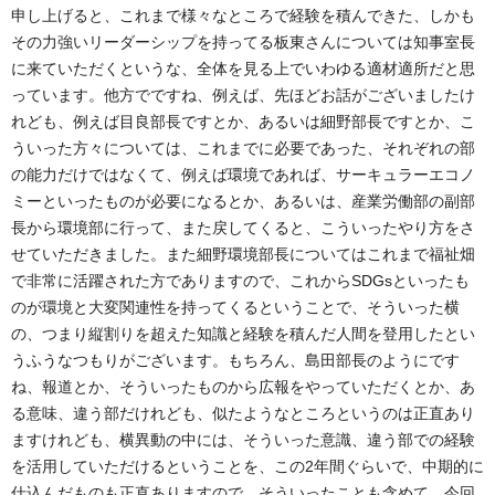
申し上げると、これまで様々なところで経験を積んできた、しかも
その力強いリーダーシップを持ってる板東さんについては知事室長
に来ていただくというな、全体を見る上でいわゆる適材適所だと思
っています。他方でですね、例えば、先ほどお話がございましたけ
れども、例えば目良部長ですとか、あるいは細野部長ですとか、こ
ういった方々については、これまでに必要であった、それぞれの部
の能力だけではなくて、例えば環境であれば、サーキュラーエコノ
ミーといったものが必要になるとか、あるいは、産業労働部の副部
長から環境部に行って、また戻してくると、こういったやり方をさ
せていただきました。また細野環境部長についてはこれまで福祉畑
で非常に活躍された方でありますので、これからSDGsといったも
のが環境と大変関連性を持ってくるということで、そういった横
の、つまり縦割りを超えた知識と経験を積んだ人間を登用したとい
うふうなつもりがございます。もちろん、島田部長のようにです
ね、報道とか、そういったものから広報をやっていただくとか、あ
る意味、違う部だけれども、似たようなところというのは正直あり
ますけれども、横異動の中には、そういった意識、違う部での経験
を活用していただけるということを、この2年間ぐらいで、中期的に
仕込んだものも正直ありますので、そういったことも含めて、今回