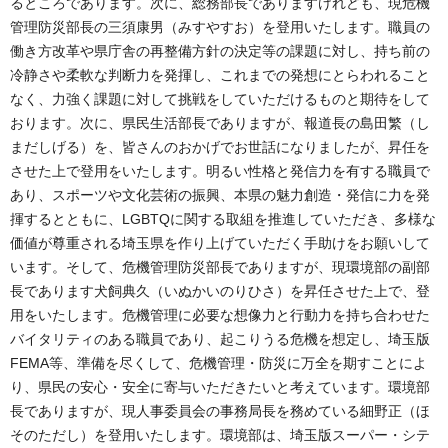
るところであります。次に、総務部長でありますけれども、現危機
管理防災部長の三須康男（みすやすお）を登用いたします。職員の
働き方改革や県庁舎の再整備方針の決定等の課題に対し、持ち前の
冷静さや柔軟な判断力を発揮し、これまでの発想にとらわれること
なく、力強く課題に対して挑戦をしていただけるものと期待をして
おります。次に、県民生活部長でありますが、報道長の島田繁（し
まだしげる）を、皆さんのおかげでお世話になりましたが、昇任を
させた上で登用をいたします。明るい性格と発信力を有する職員で
あり、スポーツや文化芸術の振興、本県の魅力創造・発信に力を発
揮するとともに、LGBTQに関する取組を推進していただき、多様な
価値が尊重される埼玉県を作り上げていただく手助けをお願いして
います。そして、危機管理防災部長でありますが、現環境部の副部
長であります犬飼典久（いぬかいのりひさ）を昇任させた上で、登
用をいたします。危機管理に必要な想像力と行動力を持ち合わせた
バイタリティのある職員であり、起こりうる危機を想定し、埼玉版
FEMA等、準備を尽くして、危機管理・防災に万全を期すことによ
り、県民の安心・安全に寄与いただきたいと考えています。環境部
長でありますが、現人事委員会の事務局長を務めている細野正（ほ
そのただし）を登用いたします。環境部は、埼玉版スーパー・シテ