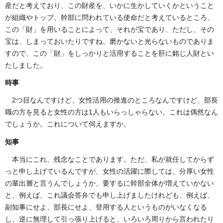
産だと考えており、この財産を、いかに生かしていくかということ
が組織やトップ、幹部に問われている使命だと考えているところ、
この「財」を用いることによって、それが宝であり、ただし、その
宝は、しまっておいたりですね、磨かないと光らないものでありま
すので、この「財」をしっかりと活用することを肝に銘じ人財とい
たしました。
時事
2つ目なんですけど、女性活用の推進のところなんですけど、部長
職の方を見ると女性の方は1人もいらっしゃらない。これは偶然なん
でしょうか。これについて伺えますか。
知事
本当にこれ、残念なことであります。ただ、私が就任してからず
っと申し上げているんですが、女性の活躍に際しては、分厚い女性
の輩出層と言うんでしょうか、要するに幹部全体が増えていかない
と、例えば、これ議会答弁でも申し上げましたけれども、例えば、
副知事にせよ、部長にせよ、登用する人というものがいなくなる
し、逆に無理して引っ張り上げると、いろいろ周りから言われたり