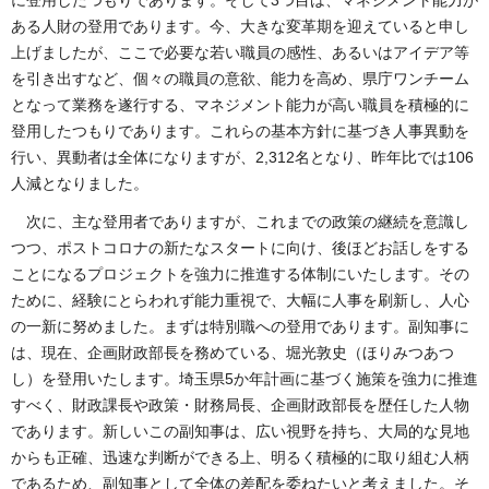
ある人財の登用であります。今、大きな変革期を迎えていると申し
上げましたが、ここで必要な若い職員の感性、あるいはアイデア等
を引き出すなど、個々の職員の意欲、能力を高め、県庁ワンチーム
となって業務を遂行する、マネジメント能力が高い職員を積極的に
登用したつもりであります。これらの基本方針に基づき人事異動を
行い、異動者は全体になりますが、2,312名となり、昨年比では106
人減となりました。
次に、主な登用者でありますが、これまでの政策の継続を意識し
つつ、ポストコロナの新たなスタートに向け、後ほどお話しをする
ことになるプロジェクトを強力に推進する体制にいたします。その
ために、経験にとらわれず能力重視で、大幅に人事を刷新し、人心
の一新に努めました。まずは特別職への登用であります。副知事に
は、現在、企画財政部長を務めている、堀光敦史（ほりみつあつ
し）を登用いたします。埼玉県5か年計画に基づく施策を強力に推進
すべく、財政課長や政策・財務局長、企画財政部長を歴任した人物
であります。新しいこの副知事は、広い視野を持ち、大局的な見地
からも正確、迅速な判断ができる上、明るく積極的に取り組む人柄
であるため、副知事として全体の差配を委ねたいと考えました。そ