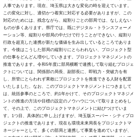
人事であります。現在、埼玉県は大きな変化の時を迎えています。
この変化に対し、適切かつ着実に対応する必要がありますが、この
対応のためには、残念ながら、縦割りごとの部局では、なしえない
ものが多くあります。県庁では、既にデジタル・トランスフォーメ
ーション等、縦割りや部局の中だけで行うことができない、縦割り
行政を超克した連携が新たな価値を生み出しているところでありま
す。今後はこうした部局の縦割りにとらわれない、プロジェクト型
の仕事をどんどん増やしていきます。プロジェクトマネジメントの
推進であります。令和5年度に部局横断で連携して取り組むプロジェ
クトについては、関係部の局長、副部長に、即戦力・突破力を有
し、所管にとらわれず果敢にプロジェクトを推進できる人財を配置
いたしました。なお、このプロジェクトマネジメントにつきまして
は、統括参事のところで、約1年かけて、そのプロジェクトマネジメ
ントの推進の方法や目標の設定のノウハウについて取りまとめをし
て、その上で、このプロジェクトマネジメントに結びつけていま
す。1つ目、具体的に申し上げますが、埼玉版スーパー・シティプロ
ジェクトの推進であります。現在も環境未来局長をプロジェクトマ
ネージャーとして、多くの部局と連携して事業を進めていますが、