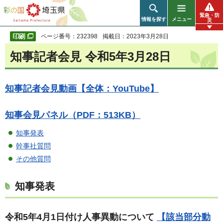
彩の国 埼玉県
緊急・防
情報を探す
メニュー
災
ページ番号：232398
掲載日：2023年3月28日
知事記者会見 令和5年3月28日
知事記者会見動画【全体：YouTube】
知事会見パネル（PDF：513KB）
知事発表
幹事社質問
その他質問
知事発表
令和5年4月1日付け人事異動について
【該当部分動