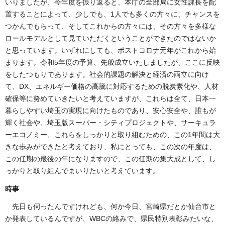
いりましたが、今年度を振り返ると、本庁の全部局に女性課長を配
置することによって、少しでも、1人でも多くの方々に、チャンスを
つかんでもらって、そしてこれからの方々には、その方々を多様な
ロールモデルとして見ていただくということができたのではないか
と思っています。いずれにしても、ポストコロナ元年がこれから始
まります。令和5年度の予算、先般成立いたしましたが、ここに反映
をしたつもりであります。社会的課題の解決と経済の両立に向け
て、DX、エネルギー価格の高騰に対応するための脱炭素化や、人材
確保等に努めていきたいと考えていますが、これらは全て、日本一
暮らしやすい埼玉の実現に向けたものであり、安心安全や、誰もが
輝く社会や、埼玉版スーパー・シティプロジェクトや、サーキュラ
ーエコノミー、これらをしっかりと取り組むための、この1年間は大
きな歩みができたと考えており、私にとっても、この次の年度は、
この任期の最後の年になりますので、この任期の集大成として、し
っかりと取り組んでまいりたいと考えています。
時事
先日も伺ったんですけれども、何か今日、宮崎県だとか仙台市と
か発表しているんですが、WBCの絡みで、県民特別表彰みたいな、