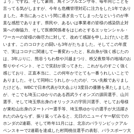
ょう」ですね、そして豪雨、鳥インフルエンザ等、毎年同じことを
言ってる気がしますが、今年も危機管理対応に注力をした1年であり
ました。本当にあっという間に過ぎ去ってしまったなというのが率
直な感想であります。県民や、あるいは事業者の皆様の感染防止対
策への御協力、そして医療関係者をはじめとするエッセンシャル・
ワーカーの皆様の御尽力に対して、改めて感謝を申し上げたいと思
います。このコロナとの闘いも3年がたちました。そしてこの年度
で、実はコロナに関連して一番変わったと、私自身が強く感じたの
は、3年ぶりに、熊谷うちわ祭や川越まつり、秩父夜祭等の地域のお
祭りやイベント、そこで笑顔が戻ってきた、これがものすごく強く
感じており、正直本当に、この何年かでとても一番うれしいことで
ありました。そして同時にうれしかったのが、つい先般でありまし
たけども、WBCで日本代表が3大会ぶり3度目の優勝を果たしました
が、そこでも埼玉にゆかりのある西武ライオンズの源田選手、山川
選手、そして埼玉県出身のオリックスの宇田川選手、そしてお母様
が東松山出身のヌートバー選手等、埼玉県ゆかりの選手が大活躍さ
れたのみならず、振り返ってみると、元日のニューイヤー駅伝での
ホンダの2連覇、そして昨年11月には、北京のパラリンピックアル
ペンスキーで2連覇を達成した村岡桃佳選手の表彰、パラスポーツ大