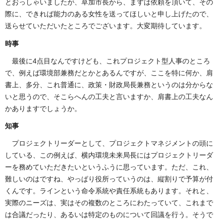
とおっしゃいましたが、草加市長から、まずは依頼を頂いて、その
際に、できれば能力のある女性を送ってほしいと申し上げたので、
送らせていただいたところでございます。大変期待しています。
時事
最後に4点目なんですけども、これプロジェクト型人事のところ
で、例えば環境部兼務だとかとあるんですが、ここを特に何か、肩
書上、多分、これ普通に、政策・財政局長兼務というのは分からな
いと思うので、そこらへんの工夫と言いますか、肩書上の工夫なん
かありますでしょうか。
知事
プロジェクトリーダーとして、プロジェクトマネジメントの頭に
している、この例えば、横内環境未来局長にはプロジェクトリーダ
ーを務めていただきたいというふうに思っています。ただ、これ、
難しいのはですね、やっぱり役所っていうのは、縦割りで予算が付
くんです。ラインという命令系統や責任系統もあります。それと、
実際のニーズは、実はその複数のところにわたっていて、これまで
は合議だったり、あるいは特定のものについて回議を行う。そうで