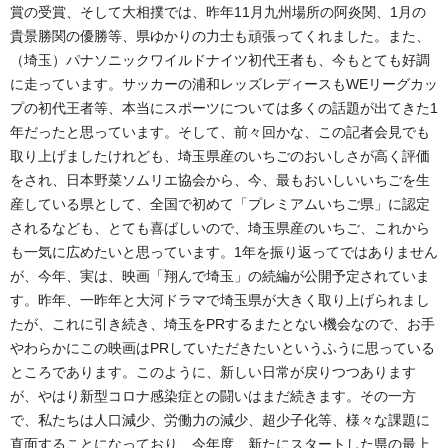
賞の受賞、そして大相撲では、昨年11月九州場所の阿炎関、1月の
貴景勝関の優勝等、県ゆかりの力士も頑張ってくれました。また、
（埼玉）パナソニックワイルドナイツ初代王者も、今もとても好調
に走っています。サッカーの浦和レッズレディースもWEリーグカッ
プの初代王者等、本当にスポーツについては多くの話題が出てきた1
年だったと思っています。そして、前々回かな、この記者会見でも
取り上げましたけれども、埼玉県産のいちごのおいしさが高く評価
をされ、日本野菜ソムリエ協会から、今、最もおいしいいちごを生
産している県として、全国で初めて「プレミアムいちご県」に認定
されるなども、とても喜ばしいので、埼玉県産のいちご、これから
も一気に広めたいと思っています。1年を振り返ってではありません
が、今年、実は、映画「翔んで埼玉」の続編が公開予定されていま
す。昨年、一昨年と大河ドラマで埼玉県が大きく取り上げられまし
たが、これに引き続き、埼玉をPRするまたとない機会なので、お手
やわらかにこの映画はPRしていただきたいというふうに思っている
ところであります。このように、新しい日常が戻りつつあります
が、やはり新型コロナ感染症との闘いはまだ続きます。その一方
で、私たちは人口減少、労働力の減少、超少子化等、様々な課題に
直面することになっており、今年度、新たにスタートした県の最上