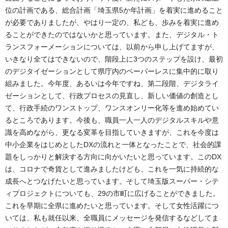
位の計画である、総合計画「埼玉県5か年計画」を着実に進めること
が必要でありましたが、やはり一定の、私ども、歩みを着実に進め
ることができたのではないかと思っています。また、デジタル・ト
ランスフォーメーションについては、以前から申し上げてますが、
いきなり全てはできないので、階段上に3つのステップを設け、最初
のデジタイゼーションとして県庁内のペーパーレスに集中的に取り
組みました。今年度、あるいは今年ですね、第二段階、デジタライ
ゼーションとして、行政プロセスの見直し、新しい価値の創造とし
て、行政手続のワンストップ、ワンスオンリー化等を進め始めてい
るところであります。今後も、職員一人一人のデジタルスキルや意
識を高めながら、更なる変革を目指していきますが、これを今度は
中小企業をはじめとしたDXの流れと一体となったことで、社会的課
題をしっかりと解決する方向に向かいたいと思っています。このDX
は、コロナで奇貨として進みましたけども、これを一気に持続的な
成長へとつなげたいと思っています。そして埼玉版スーパー・シテ
ィプロジェクトについても、29の市町に広げることができました。
これを早期に全県に進めたいと思っています。そして女性活躍につ
いては、私も就任以来、全職員にメッセージを発信するなどしてま