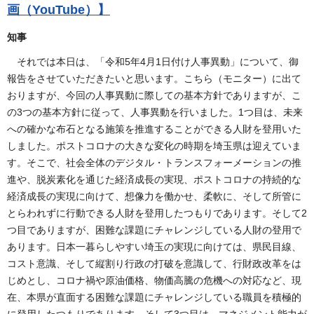
画（YouTube）】
知事
それでは本日は、「令和5年4月1日付け人事異動」について、御
報告をさせていただきたいと思います。こちら（モニター）に出て
おりますが、今回の人事異動に際しての基本方針でありますが、こ
の3つの基本方針に従って、人事異動を行いました。1つ目は、未来
への確かな布石となる施策を推進することができる人財を登用いた
しました。ポストコロナの大きな変化の時期を埼玉県は迎えていま
す。そこで、社会全体のデジタル・トランスフォーメーションの推
進や、脱炭素化を通じた経済成長の実現、ポストコロナの持続的な
経済成長の実現に向けて、想像力を働かせ、柔軟に、そして所管に
とらわれずに行動できる人財を登用したつもりであります。そして2
つ目でありますが、困難な課題にチャレンジしている人財の登用で
あります。日本一暮らしやすい埼玉の実現に向けては、県民目線、
コスト意識、そして縦割り行政の打破を意識して、行財政改革をは
じめとし、コロナ禍や原油価格、物価高騰の危機への対応など、現
在、本県が直面する困難な課題にチャレンジしている職員を積極的
に登用したつもりであります。そして3つ目は、マネジメント能力が