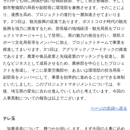
その中でも特に関係が強い企画財政部、そして県土整備部、そして
都市整備部の局長や副部長に環境部を兼務させます。そのことによ
り、連携を高め、プロジェクトの進行を一層加速させてまいりま
す。2つ目は、観光振興の促進であります。ポストコロナ時代の観光
振興を強力に推進するため、部長級の地域経済・観光局長をプロジ
ェクトマネージャーとして登用し、県の魅力の発信を行い、県民ス
ポーツ文化局長等をメンバーに加え、プロジェクトチームで事業を
推進してまいります。3つ目は、アグリテック／フードテックの推進
であります。農業や食品産業と先端産業のマッチングを促進し、新
たなビジネスとして成長させるため、農林部を中心としたプロジェ
クトを形成し、そこに産業労働部や、あるいは環境部の担当局長・
副部長をメンバーにして、事業を効率的に進めることができる体制
といたしました。このプロジェクトマネジメントについては、今
後、埼玉県の変化に合わせ進んでいくものと考えています。今回の
人事異動についての報告は以上でございます。
ページの先頭へ戻る
テレ玉
知事発表について、幾つかお伺いします。まず今回の人事に込め