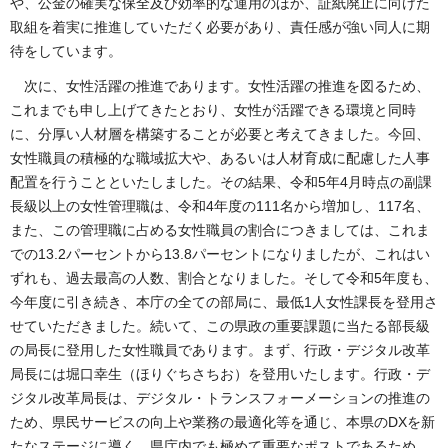
や、公金の確実な保全及び効率的な運用のほか、証紙廃止に向けた
取組を着実に推進していただく必要があり、責任感が強い同人に期
待をしています。
次に、女性活躍の推進であります。女性活躍の推進を図るため、
これまでも申し上げてきたとおり、女性が活躍できる環境と同時
に、分厚い人材層を構築することが必要と考えてきました。今回、
女性職員の積極的な職域拡大や、あるいは人材育成に配慮した人事
配置を行うことといたしました。その結果、令和5年4月時点の副課
長級以上の女性管理職は、令和4年度の111名から増加し、117名、
また、この管理職に占める女性職員の割合につきましては、これま
での13.2パーセントから13.8パーセントになりましたが、これはい
ずれも、過去最高の人数、割合となりました。そして令和5年度も、
今年度に引き続き、本庁の全ての部局に、最低1人女性課長を登用さ
せていただきました。続いて、この県政の重要課題に当たる部長級
の局長に登用した女性職員であります。まず、行政・デジタル改革
局長には堀口幸生（ほりぐちさちお）を登用いたします。行政・デ
ジタル改革局長は、デジタル・トランスフォーメーションの推進の
ため、県民サービスの向上や業務の最適化等を通じ、本県のDXを新
たなステージに導く、県庁内でも極めて重要なポストであるため、