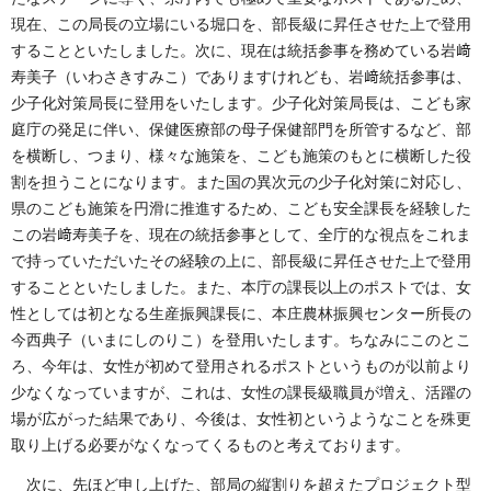
現在、この局長の立場にいる堀口を、部長級に昇任させた上で登用
することといたしました。次に、現在は統括参事を務めている岩﨑
寿美子（いわさきすみこ）でありますけれども、岩﨑統括参事は、
少子化対策局長に登用をいたします。少子化対策局長は、こども家
庭庁の発足に伴い、保健医療部の母子保健部門を所管するなど、部
を横断し、つまり、様々な施策を、こども施策のもとに横断した役
割を担うことになります。また国の異次元の少子化対策に対応し、
県のこども施策を円滑に推進するため、こども安全課長を経験した
この岩﨑寿美子を、現在の統括参事として、全庁的な視点をこれま
で持っていただいたその経験の上に、部長級に昇任させた上で登用
することといたしました。また、本庁の課長以上のポストでは、女
性としては初となる生産振興課長に、本庄農林振興センター所長の
今西典子（いまにしのりこ）を登用いたします。ちなみにこのとこ
ろ、今年は、女性が初めて登用されるポストというものが以前より
少なくなっていますが、これは、女性の課長級職員が増え、活躍の
場が広がった結果であり、今後は、女性初というようなことを殊更
取り上げる必要がなくなってくるものと考えております。
次に、先ほど申し上げた、部局の縦割りを超えたプロジェクト型