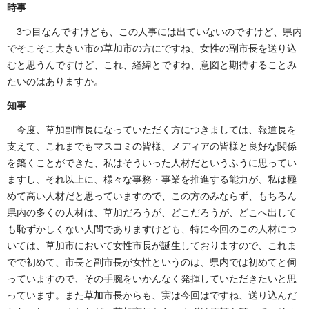
時事
3つ目なんですけども、この人事には出ていないのですけど、県内
でそこそこ大きい市の草加市の方にですね、女性の副市長を送り込
むと思うんですけど、これ、経緯とですね、意図と期待することみ
たいのはありますか。
知事
今度、草加副市長になっていただく方につきましては、報道長を
支えて、これまでもマスコミの皆様、メディアの皆様と良好な関係
を築くことができた、私はそういった人材だというふうに思ってい
ますし、それ以上に、様々な事務・事業を推進する能力が、私は極
めて高い人材だと思っていますので、この方のみならず、もちろん
県内の多くの人材は、草加だろうが、どこだろうが、どこへ出して
も恥ずかしくない人間でありますけども、特に今回のこの人材につ
いては、草加市において女性市長が誕生しておりますので、これま
でで初めて、市長と副市長が女性というのは、県内では初めてと伺
っていますので、その手腕をいかんなく発揮していただきたいと思
っています。また草加市長からも、実は今回はですね、送り込んだ