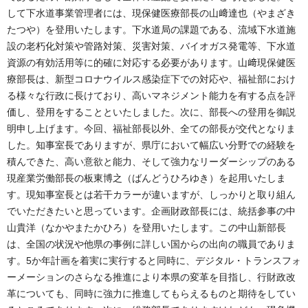
して下水道事業管理者には、現保健医療部長の山﨑達也（やまざき
たつや）を登用いたします。下水道局の課題である、流域下水道施
設の老朽化対策や管路対策、災害対策、バイオガス発電等、下水道
資源の有効活用等に的確に対応する必要があります。山﨑現保健医
療部長は、新型コロナウイルス感染症下での対応や、福祉部におけ
る様々な行政に長けており、高いマネジメント能力を有する点を評
価し、登用をすることといたしました。次に、部長への登用を御説
明申し上げます。今回、福祉部長以外、全ての部長が交代となりま
した。知事室長でありますが、県庁において幅広い分野での経験を
積んできた、高い意欲と能力、そして強力なリーダーシップのある
現産業労働部長の板東博之（ばんどうひろゆき）を起用いたしま
す。現知事室長とは若干カラーが違いますが、しっかりと取り組ん
でいただきたいと思っています。企画財政部長には、統括参事の中
山貴洋（なかやまたかひろ）を登用いたします。この中山新部長
は、全国の状況や他県の事例に詳しい国からの出向の職員でありま
す。5か年計画を着実に実行すると同時に、デジタル・トランスフォ
ーメーションのさらなる推進により本県の変革を目指し、行財政改
革についても、同時に強力に推進してもらえるものと期待をしてい