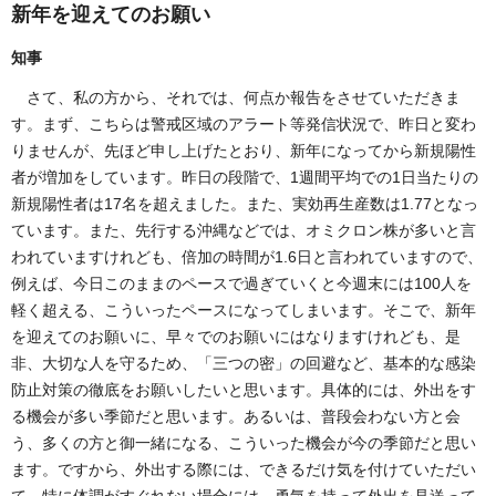
新年を迎えてのお願い
知事
さて、私の方から、それでは、何点か報告をさせていただきま
す。まず、こちらは警戒区域のアラート等発信状況で、昨日と変わ
りませんが、先ほど申し上げたとおり、新年になってから新規陽性
者が増加をしています。昨日の段階で、1週間平均での1日当たりの
新規陽性者は17名を超えました。また、実効再生産数は1.77となっ
ています。また、先行する沖縄などでは、オミクロン株が多いと言
われていますけれども、倍加の時間が1.6日と言われていますので、
例えば、今日このままのペースで過ぎていくと今週末には100人を
軽く超える、こういったペースになってしまいます。そこで、新年
を迎えてのお願いに、早々でのお願いにはなりますけれども、是
非、大切な人を守るため、「三つの密」の回避など、基本的な感染
防止対策の徹底をお願いしたいと思います。具体的には、外出をす
る機会が多い季節だと思います。あるいは、普段会わない方と会
う、多くの方と御一緒になる、こういった機会が今の季節だと思い
ます。ですから、外出する際には、できるだけ気を付けていただい
て、特に体調がすぐれない場合には、勇気を持って外出を見送って