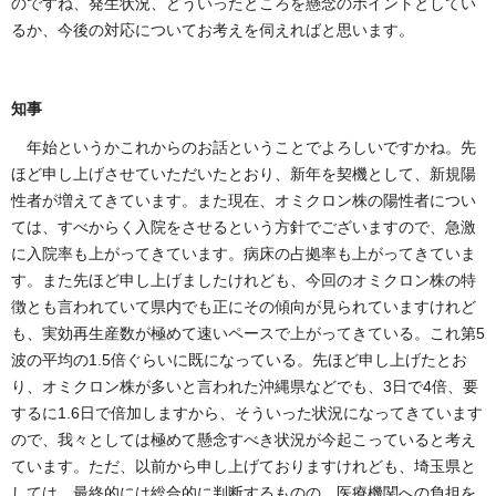
のですね、発生状況、どういったところを懸念のポイントとしてい
るか、今後の対応についてお考えを伺えればと思います。
知事
年始というかこれからのお話ということでよろしいですかね。先
ほど申し上げさせていただいたとおり、新年を契機として、新規陽
性者が増えてきています。また現在、オミクロン株の陽性者につい
ては、すべからく入院をさせるという方針でございますので、急激
に入院率も上がってきています。病床の占拠率も上がってきていま
す。また先ほど申し上げましたけれども、今回のオミクロン株の特
徴とも言われていて県内でも正にその傾向が見られていますけれど
も、実効再生産数が極めて速いペースで上がってきている。これ第5
波の平均の1.5倍ぐらいに既になっている。先ほど申し上げたとお
り、オミクロン株が多いと言われた沖縄県などでも、3日で4倍、要
するに1.6日で倍加しますから、そういった状況になってきています
ので、我々としては極めて懸念すべき状況が今起こっていると考え
ています。ただ、以前から申し上げておりますけれども、埼玉県と
しては、最終的には総合的に判断するものの、医療機関への負担を