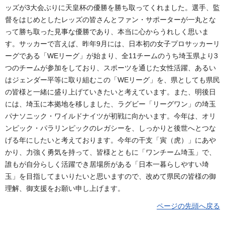
ッズが3大会ぶりに天皇杯の優勝を勝ち取ってくれました。選手、監
督をはじめとしたレッズの皆さんとファン・サポーターが一丸とな
って勝ち取った見事な優勝であり、本当に心からうれしく思いま
す。サッカーで言えば、昨年9月には、日本初の女子プロサッカーリ
ーグである「WEリーグ」が始まり、全11チームのうち埼玉県より3
つのチームが参加をしており、スポーツを通じた女性活躍、あるい
はジェンダー平等に取り組むこの「WEリーグ」を、県としても県民
の皆様と一緒に盛り上げていきたいと考えています。また、明後日
には、埼玉に本拠地を移しました、ラグビー「リーグワン」の埼玉
パナソニック・ワイルドナイツが初戦に向かいます。今年は、オリ
ンピック・パラリンピックのレガシーを、しっかりと後世へとつな
げる年にしたいと考えております。今年の干支「寅（虎）」にあや
かり、力強く勇気を持って、皆様とともに「ワンチーム埼玉」で、
誰もが自分らしく活躍でき居場所がある「日本一暮らしやすい埼
玉」を目指してまいりたいと思いますので、改めて県民の皆様の御
理解、御支援をお願い申し上げます。
ページの先頭へ戻る