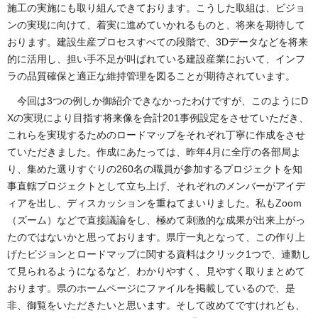
施工の実施にも取り組んできております。こうした取組は、ビジョ
ンの実現に向けて、着実に進めていかれるものと、将来を期待して
おります。建設生産プロセスすべての段階で、3Dデータなどを将来
的に活用し、担い手不足が叫ばれている建設産業において、インフ
ラの品質確保と適正な維持管理を図ることが期待されています。
今回は3つの例しか御紹介できなかったわけですが、このようにD
Xの実現により目指す将来像を合計201事例設定をさせていただき、
これらを実現するためのロードマップをそれぞれ丁寧に作成をさせ
ていただきました。作成にあたっては、昨年4月に全庁の各部局よ
り、集めた選りすぐりの260名の職員が参加するプロジェクトを知
事直轄プロジェクトとして立ち上げ、それぞれのメンバーがアイデ
ィアを出し、ディスカッションを重ねてまいりました。私もZoom
（ズーム）などで直接議論をし、極めて刺激的な成果が出来上がっ
たのではないかと思っております。県庁一丸となって、この作り上
げたビジョンとロードマップに関する資料はクリック1つで、連動し
て見られるようになるなど、わかりやすく、見やすく取りまとめて
おります。県のホームページにファイルを掲載しているので、是
非、御覧をいただきたいと思います。そして改めてですけれども、