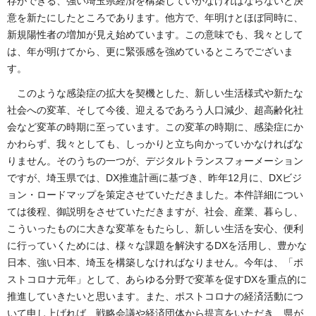
存ができる、強い埼玉県経済を構築していかなければならないと決
意を新たにしたところであります。他方で、年明けとほぼ同時に、
新規陽性者の増加が見え始めています。この意味でも、我々として
は、年が明けてから、更に緊張感を強めているところでございま
す。
このような感染症の拡大を契機とした、新しい生活様式や新たな
社会への変革、そして今後、迎えるであろう人口減少、超高齢化社
会など変革の時期に至っています。この変革の時期に、感染症にか
かわらず、我々としても、しっかりと立ち向かっていかなければな
りません。そのうちの一つが、デジタルトランスフォーメーション
ですが、埼玉県では、DX推進計画に基づき、昨年12月に、DXビジ
ョン・ロードマップを策定させていただきました。本件詳細につい
ては後程、御説明をさせていただきますが、社会、産業、暮らし、
こういったものに大きな変革をもたらし、新しい生活を安心、便利
に行っていくためには、様々な課題を解決するDXを活用し、豊かな
日本、強い日本、埼玉を構築しなければなりません。今年は、「ポ
ストコロナ元年」として、あらゆる分野で変革を促すDXを重点的に
推進していきたいと思います。また、ポストコロナの経済活動につ
いて申し上げれば、戦略会議や経済団体から提言をいただき、県が