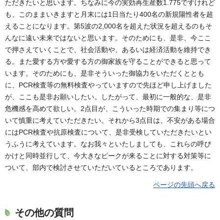
ただきたいと思います。ちなみに今の実効再生産数1.775ですけれど
も、このままいきますと月末には1日当たり400名の新規陽性者を超
えることになります。第5波の2,000名を超えた状況を超えるのもそ
んなに遠い未来ではないと思います。そのためにも、是非、今ここ
で押さえていくことで、社会活動や、あるいは経済活動を維持でき
る。また愛する方や愛する方の御家族を守ることができると思って
います。そのためにも、是非そういった御協力をいただくととも
に、PCR検査等の無料検査やっていますので先ほど申し上げました
が、ここも是非お願いしたい。したがって、最初に一般的な、是非
危機感を高めて欲しい。2点目が、こういった時期での集まり等につ
いて慎重に考えていただきたい。それから3点目は、不安がある場合
にはPCR検査や抗原検査について、是非受検していただきたいとい
うふうに考えています。なお我々といたしましても、これらの呼び
かけと同時並行して、今大きなピークが来ることに対する対策等に
ついて、部内で検討させていただいているところであります。
ページの先頭へ戻る
その他の質問