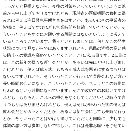
しっかりと見据えながら、今後の対策をとっていくというふうに以
前から申し上げておりますけれども、現時点の医療機関の負担に鑑
みれば例えば今日緊急事態宣言を出すとか、あるいはその事業者の
皆様に、例えばですけれども営業時間を短縮していただくとか、そ
ういったことをすぐにお願いする段階にはないというふうに考えて
いるところでございます。我々といたしましては、何とかこの発生
状況について見ながらではありますけれども、県民の皆様の高い感
染防止への意識を高めていただくこと、これが1点目です。2点目に
は、この新年の様々な新年会だとか、あるいは先ほど申し上げまし
たけれども、例えば成人式、もちろん成人式を悪者にするつもりは
ないんですけれども、そういったことが行われて普段会わない方が
長い時間お会いになる。こういったことが今、ちょうどこの時期に
行われるという時期になっています。そこで改めてのお願いですけ
れども、もちろん、これらの機会をなくしてくださいと現時点で言
うつもりはありませんけれども、例えばそれが終わった後の例えば
飲み会だとかカラオケだとか、あるいは新年会にしても長時間行う
とか、そういったことはやはり避けていただくと同時に、少しでも
体調の悪い方は参加しないで欲しい。これは是非お願いをさせてい