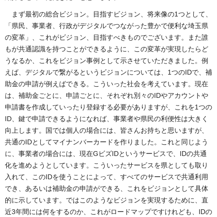
まず最初の総合ビジョン。目指すビジョン、将来像の1つとして、
「県民、事業者、行政がデジタルでつながった豊かで便利な埼玉県
の変革」、これがビジョン、目指すべきものでございます。また誰
もが共通認識を持つことができるように、この変革が実現したらど
うなるか、これをビジョン事例として示させていただきました。例
えば、デジタルで繋がるというビジョンについては、1つのIDで、補
助金の申請が例えばできる。こういった社会を考えています。現在
は、補助金ごとに、申請ごとに、それぞれ別々のIDやアカウントや
申請書を作成していったり登録する必要がありますが、これを1つの
ID、鍵で申請できるようになれば、事業者や県民の利便性は大きく
向上します。国では個人の場合には、皆さんお持ちと思いますが、
共通のIDとしてマイナンバーカードを作りました。これと同じよう
に、事業者の場合には、現在GビズIDというサービスで、IDの共通
化を進めようとしています。こういったサービスを県としても取り
入れて、このIDを使うことによって、すべてのサービスで共通利用
でき、あるいは補助金の申請ができる、これをビジョンとして具体
的に示しています。ではこのようなビジョンを実現するために、直
近3年間には何をするのか、これがロードマップですけれども、IDの