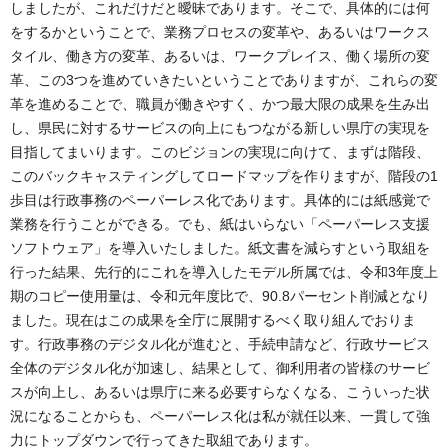
しましたが、これだけだと曖昧であります。そこで、具体的には何
をするかということで、業務プロセスの変革や、あるいはワークス
タイル、働き方の変革、あるいは、ワークプレイス、働く場所の変
革、この3つを進めていきたいということでありますが、これらの変
革を進めることで、職員が働きやすく、かつ最大限の成果を生み出
し、県民に対するサービスの向上にもつながる新しい県庁の実現を
目指してまいります。このビジョンの実現に向けて、まずは階段、
このバックキャスティングしてロードマップを作りますが、階段の1
歩目は行政事務のペーパーレス化であります。具体的には紙感覚で
業務を行うことができる。でも、紙はいらない「ペーパーレス支援
ソフトウェア」を導入いたしました。紙文書を減らすという取組を
行った結果、先行的にこれを導入したモデル所属では、令和3年度上
期のコピー使用量は、令和元年度比で、90.8パーセント削減となり
ました。現在はこの成果を全庁に展開するべく取り組んでおりま
す。行政事務のデジタル化が進むと、手続申請など、行政サービス
全体のデジタル化が加速し、結果として、御利用者の皆様のサービ
スが向上し、あるいは県庁に来る必要すらなくなる、こういった状
況になることからも、ペーパーレス化は私が就任以来、一貫して強
力にトップダウンで行ってきた取組であります。