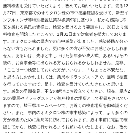
無料検査を受けていただくよう、改めてお願いいたします。去る12
月27日、東京都でのオミクロン株の市中感染確認を受けて、新型イ
ンフルエンザ等特別措置法第24条第9項に基づき、私から感染に不
安を感じる県民の皆様に、検査を受けるよう要請をし、28日より無
料検査を開始したところで、1月31日まで対象者を拡大しておりま
す。オミクロン株の県内での市中感染が出ました。感染経路が分か
らない方もおられました。更に多くの方が不安にお感じかもしれま
せん。あるいは、先ほど申し上げた新年会や成人式、あるいはその
後の、お食事会等に出られる方もおられるかもしれません。是非、
「ここは一つ検査しておいた方がいいな」、「ちょっと不安だな」
と思う方におかれましては、薬局やドラッグストアで、無料で検査
を行っていますので、是非、検査を受けていただきたいと思いま
す。感染の早期発見、不安の解消にお役立てください。現在、県内2
38の薬局やドラッグストアが無料検査の場所として登録をされてい
ますので、埼玉県ホームページで、お近くの検査場所を御確認くだ
さい。また、県内のオミクロン株の市中感染によって、より多くの
方が検査のために薬局等に訪れておられます。必ず事前に電話で確
認してから、検査に行かれるようお願いをいたします。なお、改め