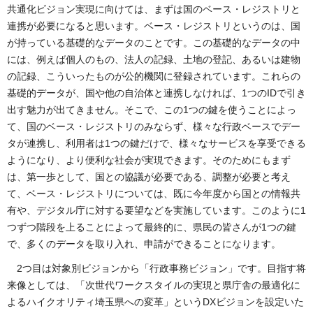
共通化ビジョン実現に向けては、まずは国のベース・レジストリと
連携が必要になると思います。ベース・レジストリというのは、国
が持っている基礎的なデータのことです。この基礎的なデータの中
には、例えば個人のもの、法人の記録、土地の登記、あるいは建物
の記録、こういったものが公的機関に登録されています。これらの
基礎的データが、国や他の自治体と連携しなければ、1つのIDで引き
出す魅力が出てきません。そこで、この1つの鍵を使うことによっ
て、国のベース・レジストリのみならず、様々な行政ベースでデー
タが連携し、利用者は1つの鍵だけで、様々なサービスを享受できる
ようになり、より便利な社会が実現できます。そのためにもまず
は、第一歩として、国との協議が必要である、調整が必要と考え
て、ベース・レジストリについては、既に今年度から国との情報共
有や、デジタル庁に対する要望などを実施しています。このように1
つずつ階段を上ることによって最終的に、県民の皆さんが1つの鍵
で、多くのデータを取り入れ、申請ができることになります。
2つ目は対象別ビジョンから「行政事務ビジョン」です。目指す将
来像としては、「次世代ワークスタイルの実現と県庁舎の最適化に
よるハイクオリティ埼玉県への変革」というDXビジョンを設定いた