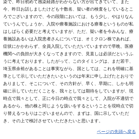
染で、昨日初めて感染経路がわからない方が出てきていて、また
今、昨日お話しましたけども十数名、疑い者の検査をしているとこ
ろでございますので、今の段階においては、もう少し、やはりなん
ていうんでしょうか、入院や療養施設における療養というものが私
はしばらく必要だと考えていますが、ただ、疑い者を今みんな、療
養施設あるいは入院患者さんについては、オミクロン株であれば、
症状にかかわらず、全員入院していただいていますので早晩、医療
機関への負担が大きくなってきますので、見直しは必須だというふ
うに考えております。したがって、このタイミングは、まだ若干、
埼玉県余裕があることは事実ながら、国としては、これを明確に基
準として示していただきたいというのは年末に申し上げたとおりで
ありまして、そこについて、その方針が、早く、早期に、しかも明
確に示していただくことを、我々としては期待をしていますが、現
時点で我々として、正に今日の時点で我々として、入院が不適切で
あるから、他の株と同じような扱いをするということを現時点で切
り替えるつもりはございませんので、まずは、国に示していただ
き、その上で検討させていただきたいと思います。
ページの先頭へ戻る