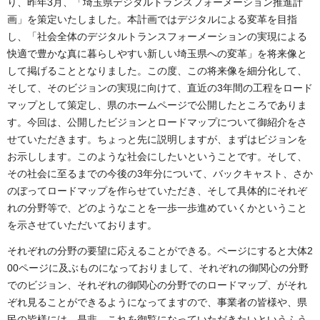
り、昨年3月、「埼玉県デジタルトランスフォーメーション推進計
画」を策定いたしました。本計画ではデジタルによる変革を目指
し、「社会全体のデジタルトランスフォーメーションの実現による
快適で豊かな真に暮らしやすい新しい埼玉県への変革」を将来像と
して掲げることとなりました。この度、この将来像を細分化して、
そして、そのビジョンの実現に向けて、直近の3年間の工程をロード
マップとして策定し、県のホームページで公開したところでありま
す。今回は、公開したビジョンとロードマップについて御紹介をさ
せていただきます。ちょっと先に説明しますが、まずはビジョンを
お示しします。このような社会にしたいということです。そして、
その社会に至るまでの今後の3年分について、バックキャスト、さか
のぼってロードマップを作らせていただき、そして具体的にそれぞ
れの分野等で、どのようなことを一歩一歩進めていくかということ
を示させていただいております。
それぞれの分野の要望に応えることができる。ページにすると大体2
00ページに及ぶものになっておりまして、それぞれの御関心の分野
でのビジョン、それぞれの御関心の分野でのロードマップ、がそれ
ぞれ見ることができるようになってますので、事業者の皆様や、県
民の皆様には、是非、これを御覧になっていただきたいというふう