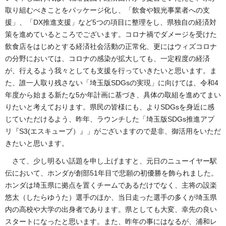
取り組むべきことをパッケージ化し、「飲食や観光事業者への支
援」、「DX推進支援」など5つの項目に整理をし、県独自の経済対
策を進めているところでございます。コロナ禍でダメージを受けた
飲食店をはじめとする経済社会活動の正常化、更にはウィズコロナ
の分野においては、コロナの感染が拡大しても、一定程度の経済
が、行えるよう我々としても支援を行っていきたいと思います。ま
た、誰一人取り残さない「埼玉版SDGsの実現」に向けては、令和4
年度から始まる新たな5か年計画に基づき、具体の取組を進めてまい
りたいと考えております。県民の皆様にも、よりSDGsを身近に感
じていただけるよう、昨年、ラウンチした「埼玉版SDGs推進アプ
リ『S3(エスキューブ）』」がございますので是非、御活用をいただ
きたいと思います。
さて、少し明るい話題を申し上げますと、元日のニューイヤー駅
伝において、ホンダが創部51年目で悲願の初優勝を飾られました。
ホンダは埼玉県に拠点を置くチームであるだけでなく、主将の設楽
悠太（したらゆうた）選手のほか、当日走った選手の多くが埼玉県
内の高校や大学の出身者であります。県としても大変、幸先の良い
スタートになったと思います。また、昨年の事にはなるが、浦和レ