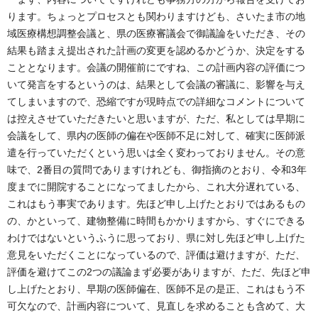
ります。ちょっとプロセスとも関わりますけども、さいたま市の地
域医療構想調整会議と、県の医療審議会で御議論をいただき、その
結果も踏まえ提出された計画の変更を認めるかどうか、決定をする
こととなります。会議の開催前にですね、この計画内容の評価につ
いて発言をするというのは、結果として会議の審議に、影響を与え
てしまいますので、恐縮ですが現時点での詳細なコメントについて
は控えさせていただきたいと思いますが、ただ、私としては早期に
会議をして、県内の医師の偏在や医師不足に対して、確実に医師派
遣を行っていただくという思いは全く変わっておりません。その意
味で、2番目の質問でありますけれども、御指摘のとおり、令和3年
度までに開院することになってましたから、これ大分遅れている、
これはもう事実であります。先ほど申し上げたとおりではあるもの
の、かといって、建物整備に時間もかかりますから、すぐにできる
わけではないというふうに思っており、県に対し先ほど申し上げた
意見をいただくことになっているので、評価は避けますが、ただ、
評価を避けてこの2つの議論まず必要がありますが、ただ、先ほど申
し上げたとおり、早期の医師偏在、医師不足の是正、これはもう不
可欠なので、計画内容について、見直しを求めることも含めて、大