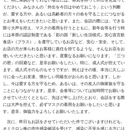
ください。みなさんの「外出を今日はやめておこう」という判断
が、愛する方や、あるいは高齢者の方々の命を守ることにつながる
とお考えをいただきたいと思います。また、会話の際には、できる
限り大声を控え、マスクの着用を行うとともに、新年会等を行う時
には本県の認証制度である「彩の国『新しい生活様式』安心宣言飲
食店+（プラス）」を遵守しているお店など、安心・安全、そして、
お店の方が来られるお客様に責任を持てるような、そんなお店をお
使いいただきたいと思います。度重なるお願いになります。「三つ
の密」の回避など、是非お願いをしたい。特に、成人式が控えてい
ます。成人式そのものもそうですが、例えばその後、本当に久しぶ
りに会ったお友達、懐かしい同級生がおられると思います。しか
し、今は愛する方を守るため、あるいは、その友人の御家族を守る
ことにもつながります。是非、会食等については短時間でお願いを
させていただくとともに、先ほど申し上げたとおり、会話をする際
には大声を控えて、必ずマスクの着用をお願いをしたいと思いま
す。是非、御協力をよろしくお願いいたします。
次に、昨日もお話をさせていただいた件でございますけれども、
オミクロン株の市中感染確認を受けて、感染に不安を感じる方には