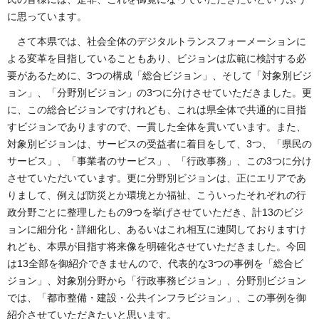
に思っています。
さて本県では、社会全体のデジタルトランスフォーメーションに
よる変革を目指していることもあり、ビジョンは広範に検討する必
要があるために、3つの構成「総合ビジョン」、そして「対象別ビジ
ョン」、「分野別ビジョン」の3つに分けさせていただきました。更
に、この総合ビジョンですけれども、これは県全体で共通的に目指
すビジョンでありますので、一貫した全体を貫いています。また、
対象別ビジョンは、サービスの受益者に着目をして、3つ、「県民の
サービス」、「事業者のサービス」、「行政事務」、この3つに分け
させていただいています。更に分野別ビジョンは、正にエリアであ
りまして、例えば防災とか環境とか福祉、こういったそれぞれの行
政分野ごとに整理したもの9つを挙げさせていただき、計13のビジ
ョンに細分化・詳細化し、あるいはこれ相互に連関しておりますけ
れども、本県が目指す将来像を明確化させていただきました。今回
は13全部を御紹介できませんので、代表的な3つの事例を「総合ビ
ジョン」、対象別分野から「行政事務ビジョン」、分野別ビジョン
では、「都市整備・建設・公共インフラビジョン」、この事例を御
紹介させていただきたいと思います。