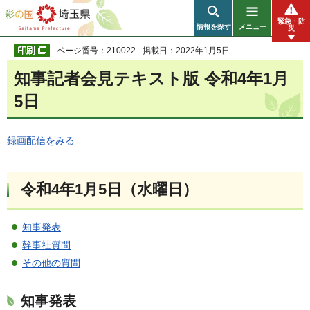
彩の国 埼玉県
緊急・防
情報を探す
メニュー
災
ページ番号：210022
掲載日：2022年1月5日
知事記者会見テキスト版 令和4年1月
5日
録画配信をみる
令和4年1月5日（水曜日）
知事発表
幹事社質問
その他の質問
知事発表