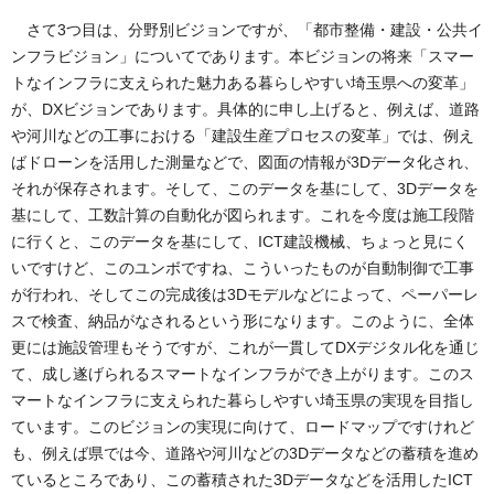
さて3つ目は、分野別ビジョンですが、「都市整備・建設・公共イ
ンフラビジョン」についてであります。本ビジョンの将来「スマー
トなインフラに支えられた魅力ある暮らしやすい埼玉県への変革」
が、DXビジョンであります。具体的に申し上げると、例えば、道路
や河川などの工事における「建設生産プロセスの変革」では、例え
ばドローンを活用した測量などで、図面の情報が3Dデータ化され、
それが保存されます。そして、このデータを基にして、3Dデータを
基にして、工数計算の自動化が図られます。これを今度は施工段階
に行くと、このデータを基にして、ICT建設機械、ちょっと見にく
いですけど、このユンボですね、こういったものが自動制御で工事
が行われ、そしてこの完成後は3Dモデルなどによって、ペーパーレ
スで検査、納品がなされるという形になります。このように、全体
更には施設管理もそうですが、これが一貫してDXデジタル化を通じ
て、成し遂げられるスマートなインフラができ上がります。このス
マートなインフラに支えられた暮らしやすい埼玉県の実現を目指し
ています。このビジョンの実現に向けて、ロードマップですけれど
も、例えば県では今、道路や河川などの3Dデータなどの蓄積を進め
ているところであり、この蓄積された3Dデータなどを活用したICT