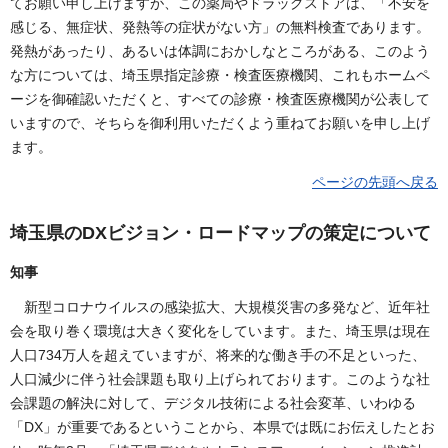
てお願い申し上げますが、この薬局やドラッグストアは、「不安を
感じる、無症状、発熱等の症状がない方」の無料検査であります。
発熱があったり、あるいは体調におかしなところがある、このよう
な方については、埼玉県指定診療・検査医療機関、これもホームペ
ージを御確認いただくと、すべての診療・検査医療機関が公表して
いますので、そちらを御利用いただくよう重ねてお願いを申し上げ
ます。
ページの先頭へ戻る
埼玉県のDXビジョン・ロードマップの策定について
知事
新型コロナウイルスの感染拡大、大規模災害の多発など、近年社
会を取り巻く環境は大きく変化をしています。また、埼玉県は現在
人口734万人を超えていますが、将来的な働き手の不足といった、
人口減少に伴う社会課題も取り上げられております。このような社
会課題の解決に対して、デジタル技術による社会変革、いわゆる
「DX」が重要であるということから、本県では既にお伝えしたとお