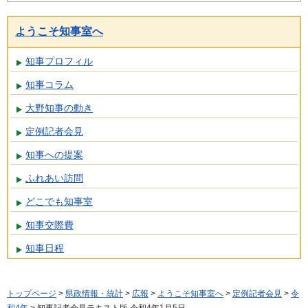
ようこそ知事室へ
知事プロフィル
知事コラム
大野知事の動き
定例記者会見
知事への提案
ふれあい訪問
どこでも知事室
知事交際費
知事日程
トップページ
>
県政情報・統計
>
広報
>
ようこそ知事室へ
>
定例記者会見
>
令