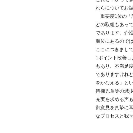
れらについてお
重要度1位の
どの取組もあって
であります。介
順位にあるので
ここにつきまし
1ポイント改善
もあり、不満足度
でありますけれ
をかなえる」とい
待機児童等の減少
充実を求める声
御意見を真摯に
なプロセスと我