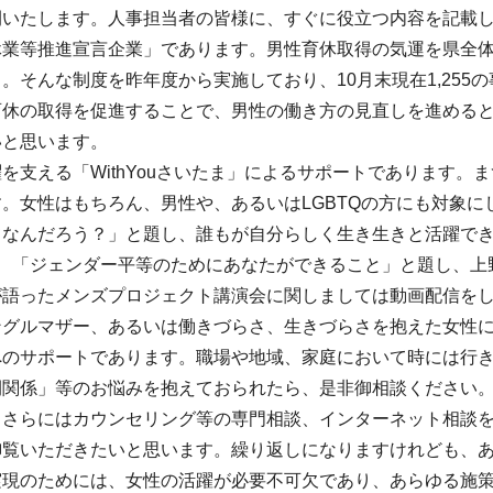
開いたします。人事担当者の皆様に、すぐに役立つ内容を記載
休業等推進宣言企業」であります。男性育休取得の気運を県全
。そんな制度を昨年度から実施しており、10月末現在1,25
育休の取得を促進することで、男性の働き方の見直しを進める
いと思います。
を支える「WithYouさいたま」によるサポートであります
。女性はもちろん、男性や、あるいはLGBTQの方にも対象に
てなんだろう？」と題し、誰もが自分らしく生き生きと活躍でき
が、「ジェンダー平等のためにあなたができること」と題し、上
が語ったメンズプロジェクト講演会に関しましては動画配信を
ングルマザー、あるいは働きづらさ、生きづらさを抱えた女性
へのサポートであります。職場や地域、家庭において時には行
間関係」等のお悩みを抱えておられたら、是非御相談ください
さらにはカウンセリング等の専門相談、インターネット相談を実
御覧いただきたいと思います。繰り返しになりますけれども、
実現のためには、女性の活躍が必要不可欠であり、あらゆる施