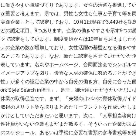
もに働きやすい職場づくりであります。女性の活躍を推進して
りが重要と考えます。県では、男性も女性も仕事と子育て等を
実践企業」として認定しており、10月1日現在で3,449社を
などの認定項目、9つあります。企業の働きやすさを示す9つの
ンクで認定をしています。制度開始からは10年目を迎えました
チナの企業の数が増加しており、女性活躍の基盤となる働きや
するところであります。なお、新たに認定をさせていただいた
公表しています。名刺やホームページ、合同面接会でシンボル
てイメージアップを図り、優秀な人材の確保に努めることがで
女性」が多くの認定企業の中から自分の働き方、自分に合った
k Style Search in埼玉」。是非、御活用いただきたいと思
児休業の取得促進です。まず、「夫婦向けパパの育休取得ガイ
や取得のメリット等を取りまとめたリーフレットを作成いたし
っかけとしていただきたいと思います。次に、「人事担当者向
男性社員がいない企業もまだまだ数多く、そういった企業がス
でのスケジュール、あるいは手続に必要な書類の参考書式等を