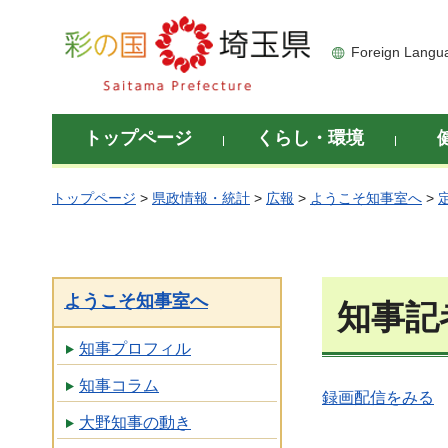
彩の国 埼玉県
Foreign Langu
トップページ
くらし・環境
トップページ
>
県政情報・統計
>
広報
>
ようこそ知事室へ
>
ようこそ知事室へ
知事記
知事プロフィル
知事コラム
録画配信をみる
大野知事の動き