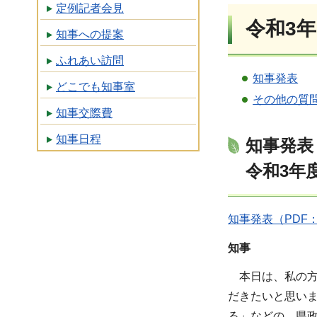
定例記者会見
令和3年
知事への提案
ふれあい訪問
知事発表
どこでも知事室
その他の質
知事交際費
知事日程
知事発表
令和3年
知事発表（PDF：1
知事
本日は、私の
だきたいと思い
る」などの、県政