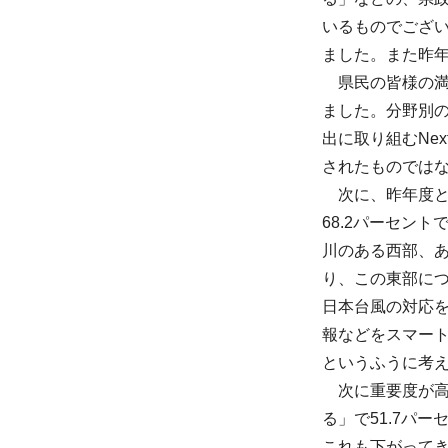
いるものでござい
ました。また昨年
県民の皆様の満
ました。分野別の
出に取り組むNe
されたものでは
次に、昨年度
68.2パーセン
川のある西部、
り、この東部に
日本台風の対応
報などをスマー
というふうに考
次に重要度が
る」で51.7パ
これも下がって