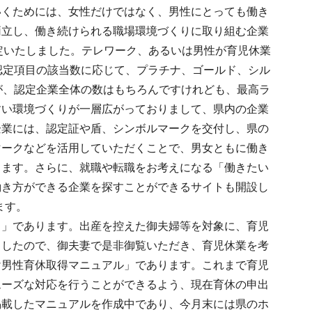
いくためには、女性だけではなく、男性にとっても働き
両立し、働き続けられる職場環境づくりに取り組む企業
認定いたしました。テレワーク、あるいは男性が育児休業
認定項目の該当数に応じて、プラチナ、ゴールド、シル
が、認定企業全体の数はもちろんですけれども、最高ラ
すい環境づくりが一層広がっておりまして、県内の企業
企業には、認定証や盾、シンボルマークを交付し、県の
マークなどを活用していただくことで、男女ともに働き
きます。さらに、就職や転職をお考えになる「働きたい
働き方ができる企業を探すことができるサイトも開設し
います。
ド」であります。出産を控えた御夫婦等を対象に、育児
ましたので、御夫妻で是非御覧いただき、育児休業を考
け男性育休取得マニュアル」であります。これまで育児
ムーズな対応を行うことができるよう、現在育休の申出
掲載したマニュアルを作成中であり、今月末には県のホ