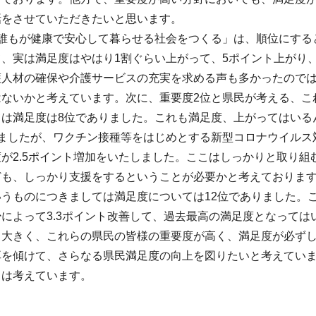
話をさせていただきたいと思います。
「誰もが健康で安心して暮らせる社会をつくる」は、順位にする
、実は満足度はやはり1割ぐらい上がって、5ポイント上がり、
護人材の確保や介護サービスの充実を求める声も多かったので
はないかと考えています。次に、重要度2位と県民が考える、こ
ては満足度は8位でありました。これも満足度、上がってはいる
しましたが、ワクチン接種等をはじめとする新型コロナウイルス
が2.5ポイント増加をいたしました。ここはしっかりと取り
ども、しっかり支援をするということが必要かと考えております
うものにつきましては満足度については12位でありました。こ
によって3.3ポイント改善して、過去最高の満足度となって
も大きく、これらの県民の皆様の重要度が高く、満足度が必ず
耳を傾けて、さらなる県民満足度の向上を図りたいと考えてい
々は考えています。