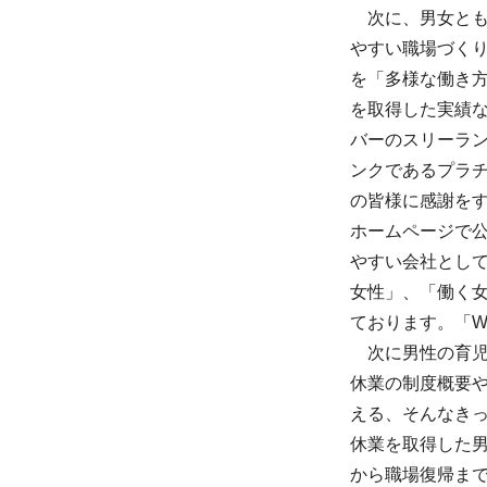
次に、男女と
やすい職場づく
を「多様な働き方
を取得した実績
バーのスリーラ
ンクであるプラ
の皆様に感謝を
ホームページで
やすい会社とし
女性」、「働く
ております。「Wor
次に男性の育
休業の制度概要
える、そんなき
休業を取得した
から職場復帰ま