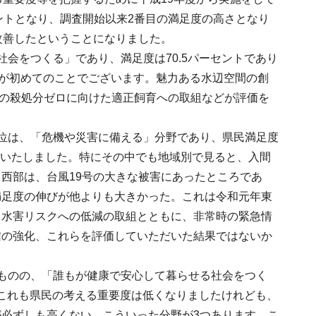
セントとなり、調査開始以来2番目の満足度の高さとなり
改善したということになりました。
会をつくる」であり、満足度は70.5パーセントであり
回が初めてのことでございます。魅力ある水辺空間の創
犬猫の殺処分ゼロに向けた適正飼育への取組などが評価を
位は、「危機や災害に備える」分野であり、県民満足度
昇をいたしました。特にその中でも地域別で見ると、入間
西部は、台風19号の大きな被害にあったところであ
満足度の伸びが他よりも大きかった。これは令和元年東
、水害リスクへの低減の取組とともに、非常時の緊急情
信の強化、これらを評価していただいた結果ではないか
ものの、「誰もが健康で安心して暮らせる社会をつく
、これも県民の考える重要度は低くなりましたけれども、
必ずしも高くない、こういった分野が3つあります。こ