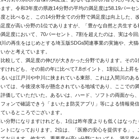
ます。令和3年度の県政14分野の平均の満足度は58.19パー
度と比べると、この14分野全ての分野で満足度は向上した、
足度が高い分野の1位でありますが、「豊かな自然と共生する社
満足度において、70パーセント、7割を超えたのは、実は今
xt川の再生をはじめとする埼玉版SDGs関連事業の実施や、
ないかと考えています。
と比較して、満足度の伸びが大きかった分野であります。その1
トですけれども、その前の年に比べて7.8ポイント、1割以上上
あるいは江戸川や中川に挟まれている東部、これは入間川のある
ついては、今後浸水等が懸念されている地域であり、ここでの
を評価していただいた。あるいは、ハード、ソフトの両面から
トフォンで確認できう「まいたま防災アプリ」等による情報発
えているところでございます。
高い分野になりますけれども、1位は昨年度よりも低くはなった
ーセントになっております。2位は、「医療の安心を提供する」
きております。他方で、重要度が高い分野においても、満足度が