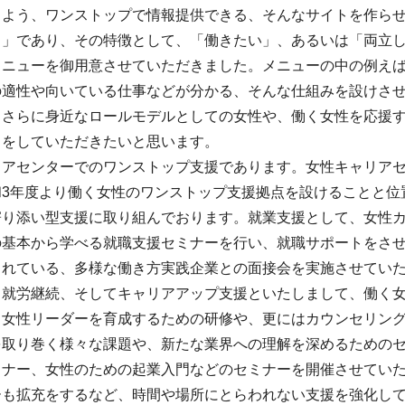
るよう、ワンストップで情報提供できる、そんなサイトを作ら
る」であり、その特徴として、「働きたい」、あるいは「両立
メニューを御用意させていただきました。メニューの中の例えば
の適性や向いている仕事などが分かる、そんな仕組みを設けさ
。さらに身近なロールモデルとしての女性や、働く女性を応援
スをしていただきたいと思います。
リアセンターでのワンストップ支援であります。女性キャリア
和3年度より働く女性のワンストップ支援拠点を設けることと位
寄り添い型支援に取り組んでおります。就業支援として、女性
の基本から学べる就職支援セミナーを行い、就職サポートをさ
されている、多様な働き方実践企業との面接会を実施させてい
、就労継続、そしてキャリアアップ支援といたしまして、働く
、女性リーダーを育成するための研修や、更にはカウンセリン
を取り巻く様々な課題や、新たな業界への理解を深めるための
ミナー、女性のための起業入門などのセミナーを開催させてい
ーも拡充をするなど、時間や場所にとらわれない支援を強化し