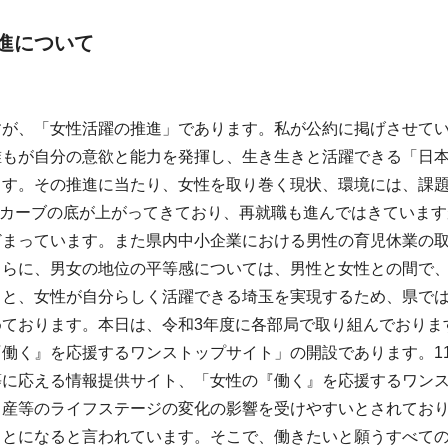
進について
すが、「女性活躍の推進」であります。私が公約に掲げさせて
誰もが自分の意欲と能力を発揮し、生き生きと活躍できる「日
ます。その推進に当たり、女性を取り巻く現状、環境には、課
カーブの底が上がってきており、再就職も進んではきていますが
どまっています。また県内中小企業における男性の育児休業の
さらに、男女の地位の平等感については、男性と女性との間で
ると、女性が自分らしく活躍できる埼玉を実現するため、県で
めております。本日は、令和3年度に各部局で取り組んでおりま
働く』を応援するワンストップサイト」の開設であります。1
等に応える情報提供サイト、「女性の『働く』を応援するワン
出産等のライフステージの変化の影響を受けやすいとされてお
ことになると言われています。そこで、働きたいと願うすべて