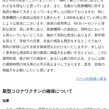
況が500人程度でございましたので、極めて厳しい状況にあると言
わざるを得ないと思っています。また、先般から医療機関に対する
負担が極めて大きくなっていると申し上げ続けておりますが、特に
医療機関への負担は現在でも変わらず、1,000名を超えていた時と同
じような状況にございます。病床の使用率は、69.9パーセントと深
刻な状況、高い水準にあり、医療機関への負担は、現時点において
も和らいでいないどころか、極めて深刻な状況にあります。新学期
を迎えて、学校での児童、生徒の感染も懸念をするところであり、
県民の皆様には引き続き御迷惑をおかけをいたしますが、今しばら
く基本的な感染防止策の徹底に御協力をお願いするとともに、この1
週間程度、夜の街での感染や、あるいは夜の街の人出、さらには朝
の通勤時間の埼玉県の人手が高止まりしております。是非、皆様の
御協力をお願いしたいと思います。
ページの先頭へ戻る
新型コロナワクチンの確保について
知事