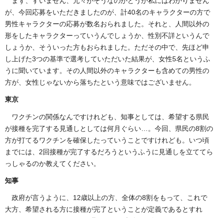
まず、すいません、元々がそうなのかどうか私にはわかりません
が、今回応募をいただきましたのが、計40名のキャラクターの方で
男性キャラクターの応募が数名おられました。それと、人間以外の
形をしたキャラクターっていうんでしょうか、性別不詳というんで
しょうか、そういった方もおられました。ただその中で、先ほど申
し上げた3つの基準で選考していただいた結果が、女性5名というふ
うに聞いています。その人間以外のキャラクターも含めての男性の
方が、女性じゃないから落ちたという意味ではございません。
東京
ワクチンの関係なんですけれども、知事としては、希望する県民
が接種を完了する見通しとしては何月ぐらい…。今回、県民の8割の
方が打てるワクチンを確保したっていうことですけれども。いつ頃
までには、2回接種が完了するだろうというふうに見通しを立ててら
っしゃるのか教えてください。
知事
政府が言うように、12歳以上の方、全体の8割をもって、これで
大方、希望される方に接種が完了ということが定義であるとすれ