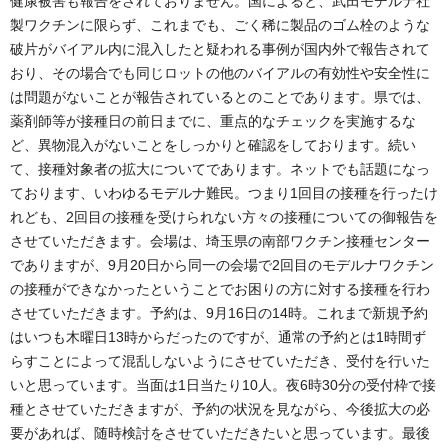
健康被害も報告をされておりません。国によると、武田モデルナ社
製ワクチンに限らず、これまでも、ごく稀に製品のゴム栓のような
破片がバイアル内に混入したと疑われる事例が国内外で報告されて
おり、その場合でも同じロットの他のバイアルの有効性や安全性に
は問題がないことが報告されているとのことであります。県では、
薬剤師等が接種日の前日までに、重点的なチェックを実施するな
ど、異物混入がないことをしっかりと確認をしております。続い
て、接種対象者の拡大についてであります。ネットでも話題になっ
ております、いわゆるモデルナ難民。つまり1回目の接種を行ったけ
れども、2回目の接種を受けられない方々の接種についての御報告を
させていただきます。会場は、埼玉県の南部ワクチン接種センター
でありますが、9月20日から同一の会場で2回目のモデルナワクチン
の接種ができなかったということでお困りの方に対する接種を行わ
させていただきます。予約は、9月16日の14時。これまで新規予約
はいつも木曜日13時からだったのですが、通常の予約とは1時間ず
らすことによって混乱しないようにさせていただき、受付を行いた
いと思っています。当面は1日当たり10人。夜6時30分の受付枠で接
種とさせていただきますが、予約の状況を見ながら、今後拡大の必
要があれば、随時検討をさせていただきたいと思っています。最後