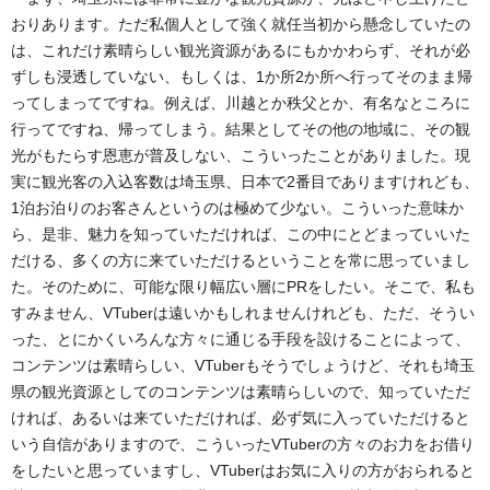
おりあります。ただ私個人として強く就任当初から懸念していたの
は、これだけ素晴らしい観光資源があるにもかかわらず、それが必
ずしも浸透していない、もしくは、1か所2か所へ行ってそのまま帰
ってしまってですね。例えば、川越とか秩父とか、有名なところに
行ってですね、帰ってしまう。結果としてその他の地域に、その観
光がもたらす恩恵が普及しない、こういったことがありました。現
実に観光客の入込客数は埼玉県、日本で2番目でありますけれども、
1泊お泊りのお客さんというのは極めて少ない。こういった意味か
ら、是非、魅力を知っていただければ、この中にとどまっていいた
だける、多くの方に来ていただけるということを常に思っていまし
た。そのために、可能な限り幅広い層にPRをしたい。そこで、私も
すみません、VTuberは遠いかもしれませんけれども、ただ、そうい
った、とにかくいろんな方々に通じる手段を設けることによって、
コンテンツは素晴らしい、VTuberもそうでしょうけど、それも埼玉
県の観光資源としてのコンテンツは素晴らしいので、知っていただ
ければ、あるいは来ていただければ、必ず気に入っていただけると
いう自信がありますので、こういったVTuberの方々のお力をお借り
をしたいと思っていますし、VTuberはお気に入りの方がおられると