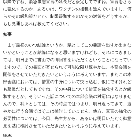
以降ですね、緊急事態宣言の延長だと仮定してですね。宣言をさら
に強化するのか、あるいは、ワクチンの接種も進んでいますし、何
らかその緩和策だとか、制限緩和するのかその対策をどうするか、
もし見通しあれば教えてください。
知事
まず最初のいつ結論というか、県としてこの要請を出すか出さな
いかということが結論になると思いますけれども、それにつきまし
ては、明日までに書面での御回答をいただくということになってい
ますので、その書面が寄せられて可能な限り速やかに、本部会議を
開催をさせていただきたいというふうに考えています。またこの本
部会議においては、措置の中身について突っ込む、仮にですけれど
も延長だとしてもですね、その中身について措置を強化するとか緩
和するとか、そういった話についての本部会議の対応にはなりませ
んので、我々としては、その時点ではつまり、明日返ってきて、速
やかに行う会議ではそこは検討していません。他方、宣言の強化の
必要性については、今日、先生方から、あるいは明日いただく御意
見を基に検討させていただきたいというふうに考えています。
読売