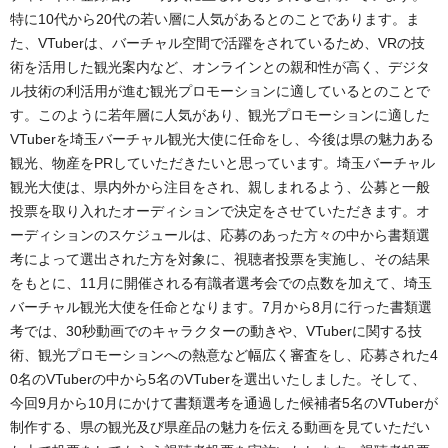
特に10代から20代の若い層に人気があるとのことであります。ま
た、VTuberは、バーチャル空間で活躍をされているため、VRの技
術を活用した観光案内など、オンラインとの親和性が高く、デジタ
ル技術の利活用が進む観光プロモーションに適しているとのことで
す。このように若年層に人気があり、観光プロモーションに適した
VTuberを埼玉バーチャル観光大使に任命をし、今後は県の魅力ある
観光、物産をPRしていただきたいと思っています。埼玉バーチャル
観光大使は、県内外から注目をされ、親しまれるよう、公募と一般
投票を取り入れたオーディションで決定をさせていただきます。オ
ーディションのスケジュールは、応募のあった方々の中から書類選
考によって選出された方を対象に、視聴者投票を実施し、その結果
をもとに、11月に開催される有識者選考会での点数を加えて、埼玉
バーチャル観光大使を任命となります。7月から8月に行った書類選
考では、30秒動画でのキャラクターの動きや、VTuberに関する技
術、観光プロモーションへの熱意など幅広く審査をし、応募された4
0名のVTuberの中から5名のVTuberを選出いたしました。そして、
今回9月から10月にかけて書類選考を通過した候補者5名のVTuberが
制作する、県の観光及び県産品の魅力を伝える動画を見ていただい