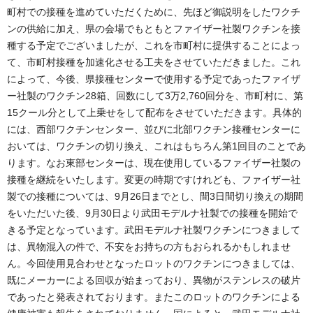
町村での接種を進めていただくために、先ほど御説明をしたワクチ
ンの供給に加え、県の会場でもともとファイザー社製ワクチンを接
種する予定でございましたが、これを市町村に提供することによっ
て、市町村接種を加速化させる工夫をさせていただきました。これ
によって、今後、県接種センターで使用する予定であったファイザ
ー社製のワクチン28箱、回数にして3万2,760回分を、市町村に、第
15クール分として上乗せをして配布をさせていただきます。具体的
には、西部ワクチンセンター、並びに北部ワクチン接種センターに
おいては、ワクチンの切り換え、これはもちろん第1回目のことであ
ります。なお東部センターは、現在使用しているファイザー社製の
接種を継続をいたします。変更の時期ですけれども、ファイザー社
製での接種については、9月26日までとし、間3日間切り換えの期間
をいただいた後、9月30日より武田モデルナ社製での接種を開始で
きる予定となっています。武田モデルナ社製ワクチンにつきまして
は、異物混入の件で、不安をお持ちの方もおられるかもしれませ
ん。今回使用見合わせとなったロットのワクチンにつきましては、
既にメーカーによる回収が始まっており、異物がステンレスの破片
であったと発表されております。またこのロットのワクチンによる