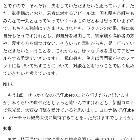
とですので、それぞれ工夫をしていただきたいと思っています。た
だ、御指摘のとおり、若者に対するアピールは、国も県も市町村も
みんなで一丸となってやっていくべきものだと私は思っていますの
で、もちろん強制はできませんけれども、ワクチンの効果、特に御
自身もそうですけれども、御自身を経由して、御家族や高齢者の方
や、愛する方を傷つけない、そういった意味からも、是非打ってい
ただきたいということを、これからも、様々な手段を通じてアピー
ルをする予定でございますし、私自身も、例えば専門家がそのファ
クトに基づいて出すことについて、対談などを行うことで広く広め
ていきたいと考えています。
NHK
もう1点、せっかくなのでVTuberのことを伺えたらと思います
が、私ぐらいの世代だとちょっと遠いんですけれども、新型コロナ
で観光業、大変な打撃を受けていると思います。コロナ禍でVTube
r、バーチャル観光大使に期待することをいただけますでしょうか。
知事
まず、埼玉県には非常に豊かな観光資源が、先ほど申し上げたと