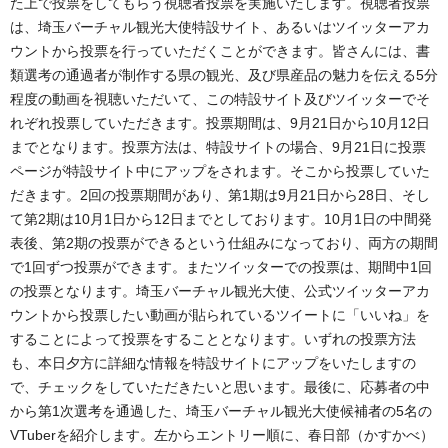
た上で投票をしてもらう視聴者投票を実施いたします。視聴者投票
は、埼玉バーチャル観光大使特設サイト、あるいはツイッターアカ
ウントから投票を行っていただくことができます。皆さんには、書
類選考の通過者が制作する県の観光、及び県産品の魅力を伝える5分
程度の動画を視聴いただいて、この特設サイト及びツイッターでそ
れぞれ投票していただきます。投票期間は、9月21日から10月12日
までとなります。投票方法は、特設サイトの場合、9月21日に投票
ページが特設サイト中にアップをされます。そこから投票していた
だきます。2回の投票期間があり、第1期は9月21日から28日、そし
て第2期は10月1日から12日までとしております。10月1日の中間発
表後、第2期の投票ができるという仕組みになっており、両方の期間
で1回ずつ投票ができます。またツイッターでの投票は、期間中1回
の投票となります。埼玉バーチャル観光大使、公式ツイッターアカ
ウントから投票したい動画が貼られているツイートに「いいね」を
することによって投票をすることとなります。いずれの投票方法
も、本日夕方に詳細な情報を特設サイトにアップをいたしますの
で、チェックをしていただきたいと思います。最後に、応募者の中
から第1次選考を通過した、埼玉バーチャル観光大使候補者の5名の
VTuberを紹介します。左からエントリー順に、春日部（かすかべ）