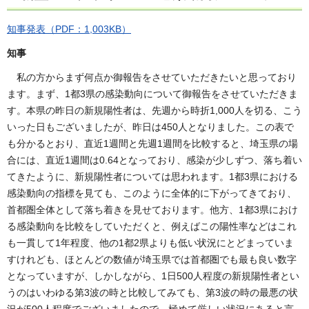
知事発表（PDF：1,003KB）
知事
私の方からまず何点か御報告をさせていただきたいと思っており
ます。まず、1都3県の感染動向について御報告をさせていただきま
す。本県の昨日の新規陽性者は、先週から時折1,000人を切る、こう
いった日もございましたが、昨日は450人となりました。この表で
も分かるとおり、直近1週間と先週1週間を比較すると、埼玉県の場
合には、直近1週間は0.64となっており、感染が少しずつ、落ち着い
てきたように、新規陽性者については思われます。1都3県における
感染動向の指標を見ても、このように全体的に下がってきており、
首都圏全体として落ち着きを見せております。他方、1都3県におけ
る感染動向を比較をしていただくと、例えばこの陽性率などはこれ
も一貫して1年程度、他の1都2県よりも低い状況にとどまっていま
すけれども、ほとんどの数値が埼玉県では首都圏でも最も良い数字
となっていますが、しかしながら、1日500人程度の新規陽性者とい
うのはいわゆる第3波の時と比較してみても、第3波の時の最悪の状