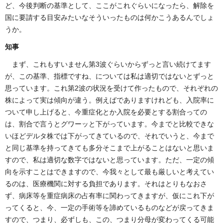
ど、今後判断の基準として、ここがこれぐらいになったら、解除を
国に要請する目安みたいなそういったものは何かこうあるんでしょ
うか。
知事
まず、これもすいません第3波ぐらいからずっと言い続けてます
が、この基準、指標ですね、については私は適切ではないとずっと
思っています。これ第2波の状況を受けて作ったもので、それぞれの
株によって実は傾向が違う。例えばでありますけれども、入院率に
ついて申し上げると、今重症化とか入院を必要とする割合っての
は、割合で言うとグワーッと下がっています。今までと比較できな
いほどデルタ株では下がってきているので、それでいうと、今まで
と同じ基準を持ってきても多分そこまで上がることはないと思いま
すので、私は適切な数字ではないと思っています。ただ、一定の傾
向を示すことはできますので、今我々として最も厳しいと考えてい
るのは、医療機関に対する負担であります。それはとりもなおさ
ず、病床等を重症病床の占有率に関わってきますが、仮にこれ下が
ってくると、今、一定の手術等を諦めているものなどが戻ってきま
すので、つまり、必ずしも、この、つまり分母が変わってくる可能