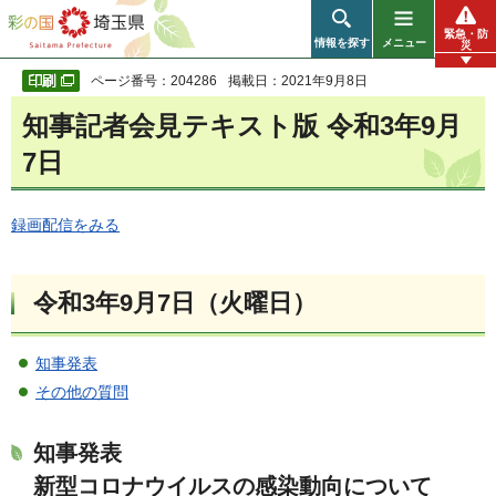
彩の国 埼玉県
緊急・防
情報を探す
メニュー
災
ページ番号：204286
掲載日：2021年9月8日
知事記者会見テキスト版 令和3年9月
7日
録画配信をみる
令和3年9月7日（火曜日）
知事発表
その他の質問
知事発表
新型コロナウイルスの感染動向について