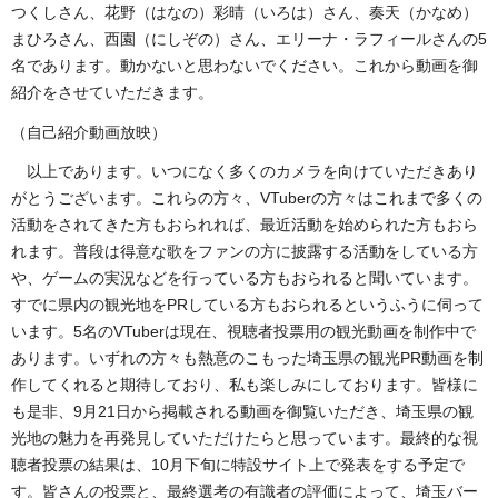
つくしさん、花野（はなの）彩晴（いろは）さん、奏天（かなめ）
まひろさん、西園（にしぞの）さん、エリーナ・ラフィールさんの5
名であります。動かないと思わないでください。これから動画を御
紹介をさせていただきます。
（自己紹介動画放映）
以上であります。いつになく多くのカメラを向けていただきあり
がとうございます。これらの方々、VTuberの方々はこれまで多くの
活動をされてきた方もおられれば、最近活動を始められた方もおら
れます。普段は得意な歌をファンの方に披露する活動をしている方
や、ゲームの実況などを行っている方もおられると聞いています。
すでに県内の観光地をPRしている方もおられるというふうに伺って
います。5名のVTuberは現在、視聴者投票用の観光動画を制作中で
あります。いずれの方々も熱意のこもった埼玉県の観光PR動画を制
作してくれると期待しており、私も楽しみにしております。皆様に
も是非、9月21日から掲載される動画を御覧いただき、埼玉県の観
光地の魅力を再発見していただけたらと思っています。最終的な視
聴者投票の結果は、10月下旬に特設サイト上で発表をする予定で
す。皆さんの投票と、最終選考の有識者の評価によって、埼玉バー