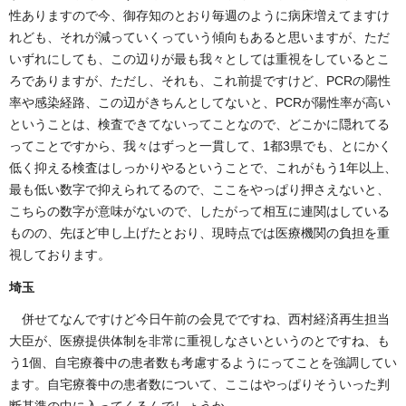
性ありますので今、御存知のとおり毎週のように病床増えてますけ
れども、それが減っていくっていう傾向もあると思いますが、ただ
いずれにしても、この辺りが最も我々としては重視をしているとこ
ろでありますが、ただし、それも、これ前提ですけど、PCRの陽性
率や感染経路、この辺がきちんとしてないと、PCRが陽性率が高い
ということは、検査できてないってことなので、どこかに隠れてる
ってことですから、我々はずっと一貫して、1都3県でも、とにかく
低く抑える検査はしっかりやるということで、これがもう1年以上、
最も低い数字で抑えられてるので、ここをやっぱり押さえないと、
こちらの数字が意味がないので、したがって相互に連関はしている
ものの、先ほど申し上げたとおり、現時点では医療機関の負担を重
視しております。
埼玉
併せてなんですけど今日午前の会見でですね、西村経済再生担当
大臣が、医療提供体制を非常に重視しなさいというのとですね、も
う1個、自宅療養中の患者数も考慮するようにってことを強調してい
ます。自宅療養中の患者数について、ここはやっぱりそういった判
断基準の中に入ってくるんでしょうか。