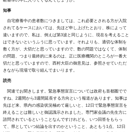
知事
自宅療養中の患者数につきましては、これ必要とされる方が入院
されてるケースにおいては、先ほど申し上げたとおり、株によって
違いますので、私は、例えば第3波と同じように、現在を考えること
はできないというふうに思っています。それよりも、適切な体制を
敷く方が、大切だと思っていますので、数の問題ではなくて、体制
の問題、つまり最終的に来るのは、正に医療機関のところが一番大
切だと思っていますので、西村大臣の御意見は、参照させていただ
きながら現場で取り組んでまいります。
読売
関連でお聞きします。緊急事態宣言については政府も首都圏でで
すね、2週間から3週間延長する方向という報道があります。知事は
先ほど来、県内の感染状況極めて厳しいと、12日で緊急事態宣言を
終えることは難しいと御認識示されました。専門家会議の先生方に
諮問されているということなんですけれども、いつ回答をもらっ
て、県としていつ結論を出すのかということ、あともう1点、12日