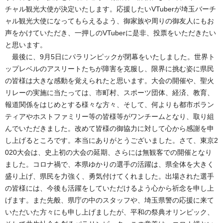
チャル観光大使が決定いたします。応援したいVTuberが埼玉バーチ
ャル観光大使になってもらえるよう、御家族や周りの御友人にもお
声をかけていただき、一押しのVTuberに是非、投票をいただきたい
と思います。
最後に、9月5日にパラリンピックが閉幕をいたしました。世界ト
ップレベルのアスリートたちが障害を克服し、限界に挑む姿に県民
の皆様は大きな感動を覚えられたと思います。大会の開催や、聖火
リレーの実施に当たっては、市町村、スポーツ団体、経済、教育、
報道関係をはじめとする様々な方々、そして、何よりも都市ボラン
ティアやホストファミリー等の皆様等がワンチームとなり、取り組
んでいただきました。改めて皆様の御協力に対して心から感謝を申
し上げるところです。本当にありがとうございました。さて、東京2
020大会は、史上初の大会の延期、さらには無観客での開催となり
ました。コロナ禍で、本県ゆかりの選手の活躍は、県全体を大きく
盛り上げ、県民を力強く、勇気付けてくれました。出場された選手
の皆様には、今後も活躍をしていただけるよう心から祈念を申し上
げます。また先般、県庁の中のスタッフや、埼玉県警の応援に来て
いただいた方々にも申し上げましたが、平和の祭典オリンピック、