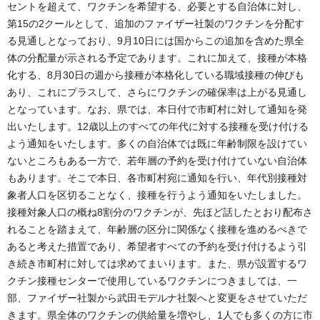
セントを超えて、ワクチンを希望する、必要とする自治体に対し、
第15の2クールとして、追加のファイザー社製のワクチンを分配す
る見通しとなっており、9月10日には国からこの追加を含めた県全
体の分配量が示される予定であります。これに加えて、接種が本格
化する、8月30日の週から接種が本格化している職域接種の伸びも
あり、これにプラスして、さらにワクチンの確保率は上がる見通し
となっています。なお、県では、本日付で市町村に対して通知を発
出いたします。12歳以上のすべての年代に対する接種を受け付ける
よう通知をいたします。多くの自治体では既に年齢制限を設けてい
ないところもある一方で、若年層の予約を受け付けていない自治体
もあります。そこで本日、各市町村宛に通知を行い、年代別接種対
象者人口を区切ることなく、接種を行うよう通知をいたしました。
接種対象人口の概ね8割分のワクチンが、先ほど話したとおり配布さ
れることを踏まえて、年齢層の区分に関係なく接種を進めるべきで
あると考えた措置であり、希望者すべての予約を受け付けるよう引
き続き市町村に対しては求めてまいります。また、県が設置するワ
クチン接種センターで使用しているワクチンにつきましては、一
部、ファイザー社製から武田モデルナ社製へと変更をさせていただ
きます。県全体のワクチンの供給量を増やし、1人でも多くの方に市