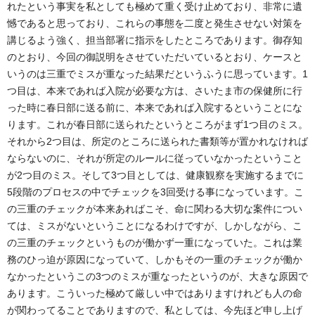
れたという事実を私としても極めて重く受け止めており、非常に遺
憾であると思っており、これらの事態を二度と発生させない対策を
講じるよう強く、担当部署に指示をしたところであります。御存知
のとおり、今回の御説明をさせていただいているとおり、ケースと
いうのは三重でミスが重なった結果だというふうに思っています。1
つ目は、本来であれば入院が必要な方は、さいたま市の保健所に行
った時に春日部に送る前に、本来であれば入院するということにな
ります。これが春日部に送られたというところがまず1つ目のミス。
それから2つ目は、所定のところに送られた書類等が置かれなければ
ならないのに、それが所定のルールに従っていなかったということ
が2つ目のミス。そして3つ目としては、健康観察を実施するまでに
5段階のプロセスの中でチェックを3回受ける事になっています。こ
の三重のチェックが本来あればこそ、命に関わる大切な案件につい
ては、ミスがないということになるわけですが、しかしながら、こ
の三重のチェックというものが働かず一重になっていた。これは業
務のひっ迫が原因になっていて、しかもその一重のチェックが働か
なかったというこの3つのミスが重なったというのが、大きな原因で
あります。こういった極めて厳しい中ではありますけれども人の命
が関わってることでありますので、私としては、今先ほど申し上げ