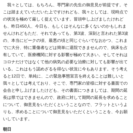
我々としては、もちろん、専門家の先生の御意見が前提です。そ
こは踏まえていただいた上ですけれども、我々としては、現時点で
の状況を極めて厳しく捉えています。冒頭申し上げましたけれど
も、昨日450人、今日も、もしくはそんなに多くないのかもしれま
せんけれどもただ、それであっても、第3波、深刻と言われた第3波
の、本当にピークの頃、最悪の頃と同じぐらいでなおかつ、これま
でに大分、特に重傷者などは簡単に退院できませんので、病床を占
有していて、医療機関に対する影響が極めて大きい。そしてそれは
コロナだけではなくて他の病気の必要な治療に対しても影響が出て
いる。これはもう認めざるを得ない状況に今もあります。そう考え
ると12日で、単純に、この緊急事態宣言を終えることは難しいと
我々としては考えており、そこで、専門家の皆様に対する書面での
会合と申し上げましたけども、その書面につきましては、期間の延
長は県ではできませんので、政府に対して期間の延長を求めること
について、御意見をいただくということなので、フラットというよ
りも、求めることについて御意見をいただくということを、今お願
いしています。
朝日