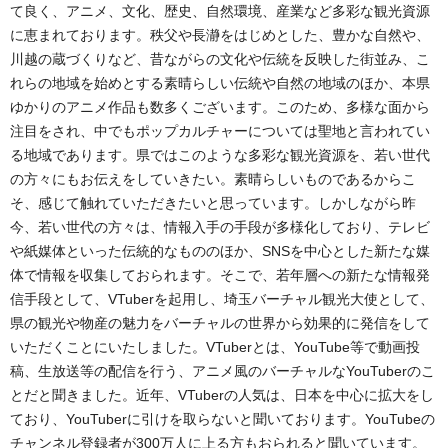
て良く、アニメ、文化、歴史、自然環境、産業など多彩な観光資源
に恵まれております。秩父や長瀞をはじめとした、豊かな自然や、
川越の蔵づくりなど、昔ながらの文化や伝統を反映した街並み、こ
れらの地域を始めとする素晴らしい伝統や自然の地域のほか、本県
ゆかりのアニメ作品も数多くございます。このため、多様な面から
注目をされ、中でもポップカルチャーについては聖地と言われてい
る地域であります。県ではこのような多彩な観光資源を、若い世代
の方々にもお伝えをしていきたい。素晴らしいものであるからこ
そ、感じて触れていただきたいと思っています。しかしながら昨
今、若い世代の方々は、情報入手の手段が多様化しており、テレビ
や紙媒体といった伝統的なもののほか、SNSを中心とした新たな媒
体で情報を収集しておられます。そこで、若年層への新たな情報発
信手段として、VTuberを起用し、埼玉バーチャル観光大使として、
県の観光や物産の魅力をバーチャルの世界から効果的に発信をして
いただくことにいたしました。VTuberとは、YouTube等で動画投
稿、生放送等の配信を行う、アニメ風のバーチャルなYouTuberのこ
とだと聞きました。近年、VTuberの人気は、日本を中心に拡大をし
ており、YouTuberに引けを取らないと聞いております。YouTubeの
チャンネル登録者が300万人に上る方もおられると聞いています。