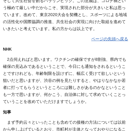
そして共生社会を創るパラリンピック。この意義は、コロナ禍とい
う極めて厳しい中だからこそ、実現された部分が大きいと私は思っ
ています。改めて、東京2020大会を契機とし、スポーツによる地域
の活性化や国際協調の推進、共生社会の実現に向けた取組を進めて
いきたいと考えています。私の方からは以上です。
ページの先頭へ戻る
NHK
2点伺えればと思います。ワクチンの確保ですが8割強、県内でも
確保の見込みであるということで、今日にも通知をされるというこ
とですけれども、年齢制限を設けずに、幅広く受けて欲しいという
狙いだと思いますが、渋谷の例を見たりすると、やはりなかなか若
者に打ってもらうというところには難しさがあるのかなということ
も一方で思いますが、何かこう、自治体に対して求めていくことっ
ていうことを改めていただけますでしょうか。
知事
まず予約云々といったことも含めての接種の方法については以前
から申し上げているとおり、市町村が主体となっておやりになるこ