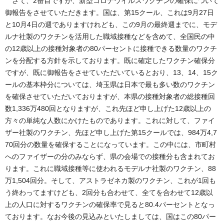
さて、2番目ですが、新型コロナウイルスワクチンの確保について
御報告をさせていただきます。国は、第15クール、これは9月27日
と10月4日の週でありますけれども、この9月の最終週までに、モデ
ルナ社製のワクチンを活用した職域接種などを含めて、全国民の中
の12歳以上の接種対象者の80パーセントに接種できる数量のワクチ
ンを分配する方針を示しております。既に確定したワクチン確保分
ですが、既に御報告をさせていただいているとおり、13、14、15ク
ールの基本枠分については、埼玉県は日本で最も多い数のワクチン
を確保させていただいておりますが、本県の接種対象者の総接種回
数1,336万480回となりますが、これ先ほど申し上げた12歳以上の
方々の単純な人数にかけたものであります。これに対して、ファイ
ザー社製のワクチン、先ほど申し上げた第15クールでは、984万4,7
70回分の数量を確保することになっています。この中には、市町村
へのファイザーの分のみならず、県の会場での接種分も含まれてお
ります。これに職域接種等に使われるモデルナ社製のワクチン、88
万1,504回分。そして、アストラゼネカ製のワクチン、これが1回も
う終わってますけども、2回分も合わせて、全てを合わせて12歳以
上の人口に対するワクチンの確保率で見ると80.4パーセントとなっ
ております。なお今後の見込みといたしましては、国はこの80パー