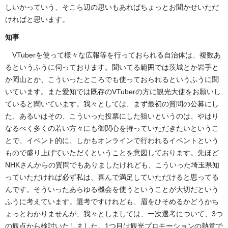
しいかっていう、そこら辺の思いもあればちょっとお聞かせいただ
ければと思います。
知事
VTuberを使って様々な広報等を行っておられる自治体は、複数あ
るというふうに伺っております。聞いてる範囲では茨城とか岩手と
か岡山とか、こういったところでも使っておられるというふうに聞
いています。また愛知では既存のVTuberの方に観光大使をお願いし
ていると聞いています。我々としては、まず最初の質問の公募にし
た、あるいはその、こういった投票にした狙いというのは、やはり
なるべく多くの若い方々にも御関心を持っていただきたいというこ
とで、イベント的に、しかもオンラインで行われるイベントという
もので盛り上げていただくということを意図しております。先ほど
NHKさんからの質問でもありましたけれども、こういった埼玉県知
っていただければ必ず私は、喜んで満足していただけると思ってる
んです。そういったあらゆる機会を使うということが大切だという
ふうに考えています。選考ですけれども、眉をひそめるかどうかち
ょっとわかりませんが、我々としましては、一次選考について、3つ
の観点から検討いたしました。1つ目は観光プロモーションの熱意で