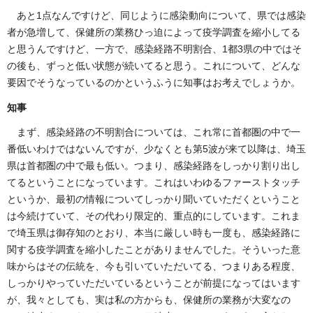
あと1点なんですけど、同じように感染動向について、県では感染
者が急増して、保健所の業務ひっ迫によって疫学調査を縮小してる
と思うんですけど、一方で、感染経路不明割合、1都3県の中ではそ
の後も、ずっと低い状態が続いてると思う。これについて、どんな
要因でそうなっているのかというふうに知事はお考えでしょうか。
知事
まず、感染経路の不明割合については、これ常に首都圏の中で一
番低いわけではないんですが、少なくとも第5波が来て以降は、埼玉
県は首都圏の中で最も低い。つまり、感染経路をしっかり割り出し
てるということになっています。これはいわゆるファーストタッチ
というか、最初の情報についてしっかり聞いていただくということ
は今続けていて、その代わり限定的、重点的にしています。これま
で埼玉県は御存知のとおり、本当に厳しい時も一度も、感染経路に
関する疫学調査を縮小したことがありませんでした。そういった意
味からはその伝統を、今も引いていただいてる、つまりある程度、
しっかりやっていただいているということが前提になってはいます
が、我々としても、実は私の方からも、保健所の業務が大変なの