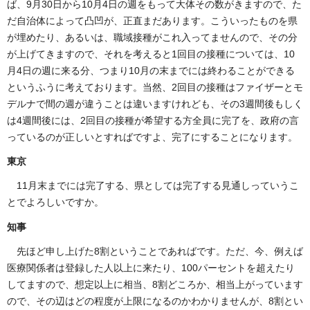
ば、9月30日から10月4日の週をもって大体その数がきますので、た
だ自治体によって凸凹が、正直まだあります。こういったものを県
が埋めたり、あるいは、職域接種がこれ入ってませんので、その分
が上げてきますので、それを考えると1回目の接種については、10
月4日の週に来る分、つまり10月の末までには終わることができる
というふうに考えております。当然、2回目の接種はファイザーとモ
デルナで間の週が違うことは違いますけれども、その3週間後もしく
は4週間後には、2回目の接種が希望する方全員に完了を、政府の言
っているのが正しいとすればですよ、完了にすることになります。
東京
11月末までには完了する、県としては完了する見通しっていうこ
とでよろしいですか。
知事
先ほど申し上げた8割ということであればです。ただ、今、例えば
医療関係者は登録した人以上に来たり、100パーセントを超えたり
してますので、想定以上に相当、8割どころか、相当上がっています
ので、その辺はどの程度が上限になるのかわかりませんが、8割とい