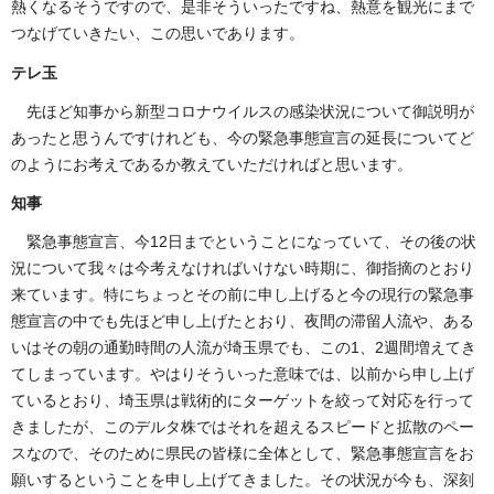
熱くなるそうですので、是非そういったですね、熱意を観光にまで
つなげていきたい、この思いであります。
テレ玉
先ほど知事から新型コロナウイルスの感染状況について御説明が
あったと思うんですけれども、今の緊急事態宣言の延長についてど
のようにお考えであるか教えていただければと思います。
知事
緊急事態宣言、今12日までということになっていて、その後の状
況について我々は今考えなければいけない時期に、御指摘のとおり
来ています。特にちょっとその前に申し上げると今の現行の緊急事
態宣言の中でも先ほど申し上げたとおり、夜間の滞留人流や、ある
いはその朝の通勤時間の人流が埼玉県でも、この1、2週間増えてき
てしまっています。やはりそういった意味では、以前から申し上げ
ているとおり、埼玉県は戦術的にターゲットを絞って対応を行って
きましたが、このデルタ株ではそれを超えるスピードと拡散のペー
スなので、そのために県民の皆様に全体として、緊急事態宣言をお
願いするということを申し上げてきました。その状況が今も、深刻