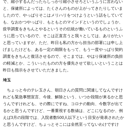
で、縮小するんだったらしっかり縮小させろというふうに言わない
と、保健所によっては、たくさんのものが上がってきたりしていま
したので、やっぱりそこはメリハリをつけようという話をしていて
も、なおかつやっぱり、もともとのマインドというのでしょうか、
疫学調査をきちんとやるというその伝統が働いているものというふ
うに思っているので、そこは正直言うと我々としては、ありがたい
と思っていますが、ただ、昨日も私の方から担当の部署には申し上
げましたけども、ある一定の期限をもって、もう一度やっぱり契約
調査をきちんと復活させるので、そこまでは、やはり保健所の負担
の軽減とか、こういったものの方を優先させて欲しいということは
昨日も指示をさせていただきました。
埼玉
ちょっと今のテレ玉さん、朝日さんの質問に関連してなんですけ
れども緊急事態宣言、今後、解除という、いつか段階が来るかと思
うんですけれども、その際にですね、コロナの動向、今数字が出て
るかと思うんですけど、一番重視する数値は、どこになるのか、例
えば3月の段階では、入院者数500人以下という目安が発表されたか
と思うんですけど、ちょっとそこには全然至ってないわけですけ