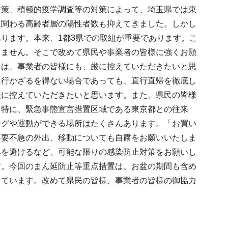
対策、積極的疫学調査等の対策によって、埼玉県では東
に関わる高齢者層の陽性者数も抑えてきました。しかし
ります。本来、1都3県での取組が重要であります。こ
きません。そこで改めて県民や事業者の皆様に強くお願
とは、事業者の皆様にも、厳に控えていただきたいと思
に行かざるを得ない場合であっても、直行直帰を徹底し
厳に控えていただきたいと思います。また、県民の皆様
、特に、緊急事態宣言措置区域である東京都との往来
ングや運動ができる場所はたくさんあります。「お買い
不要不急の外出、移動についても自粛をお願いいたしま
みを避けるなど、可能な限りの感染防止対策をお願いし
す。今回のまん延防止等重点措置は、お盆の期間も含め
っています。改めて県民の皆様、事業者の皆様の御協力