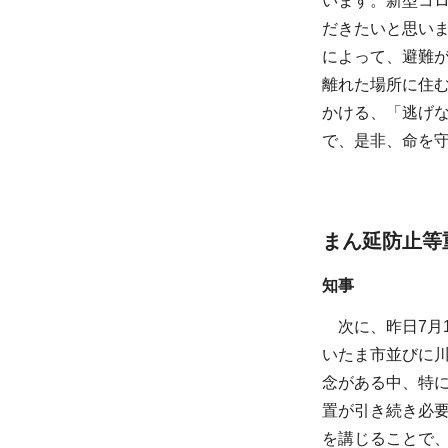
います。新型コ
だきたいと思い
によって、避難
離れた場所に住
かける、「逃げ
で、是非、命を
まん延防止等
知事
次に、昨日7月
いたま市並びに
念がある中、特
置が引き続き必
を講じることで