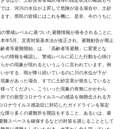
できるほか、土砂災害警戒区域等の指定状況の確認も可
どでは、河川の水位が上昇して危険が迫る場合や、土砂
ります。県民の皆様にはこれを機に、是非、今のうちに
階の警戒レベルに基づいた避難情報が発令されることに
本年5月、災害対策基本法が改正され、避難勧告が廃止
高齢者等避難開始」は、「高齢者等避難」に変更とな
からの情報を確認し、警戒レベルに応じた行動を心掛け
何らかの現象が現れるというふうに言われています。例
おいがする、雨が降り続いているのに川の水位が下が
た現象があった場合、すでに土砂災害が発生していると
に移ってください。こういった現象の有無にかかわら
難所での新型コロナウイルスへの感染を御懸念される方
コロナウイルス感染症に対応したガイドラインを策定
能な限り多くの避難所を開設をすること、あるいは、避
避難スペースを確保するなどの対策を講じることとして