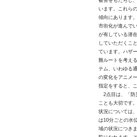
被害をもたらし
います。これら
傾向にあります
市街化が進んで
が有している潜
していただくこ
ています。ハザ
難ルートを考え
テム、いわゆる
の変化をアニメ
指定をすると、
2点目は、「
ことも大切です
状況については
は10分ごとの水
域の状況につき