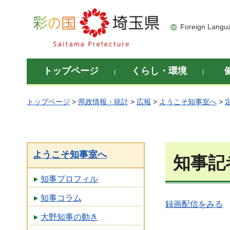
彩の国 埼玉県
Foreign Langu
トップページ
くらし・環境
トップページ
>
県政情報・統計
>
広報
>
ようこそ知事室へ
>
ようこそ知事室へ
知事記
知事プロフィル
知事コラム
録画配信をみる
大野知事の動き