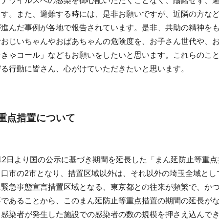
ロナウイルスへの感染を御心配いただくことなく、躊躇せず、
ます。また、避難する時には、是非お願いですが、近隣の方な
が進んだ事例が各地で報告されています。是非、共助の精神を
むおじいちゃんやおばあちゃんの危険度を、お子さん世代や、
なきゃコール」などもお願いをしたいと思います。これらのこ
守る行動に皆さん、心がけていただきたいと思います。
重点措置について
12日より国の公示に基づき期間を延長した「まん延防止等重
川口市の2市となり、措置区域以外は、それ以外の埼玉全域とし
に緊急事態宣言措置区域となる、東京都との往来が頻繁で、か
要であることから、このまん延防止等重点措置の期間の延長が
、感染者が発生した施設での感染者の数の規模を押さえ込んで