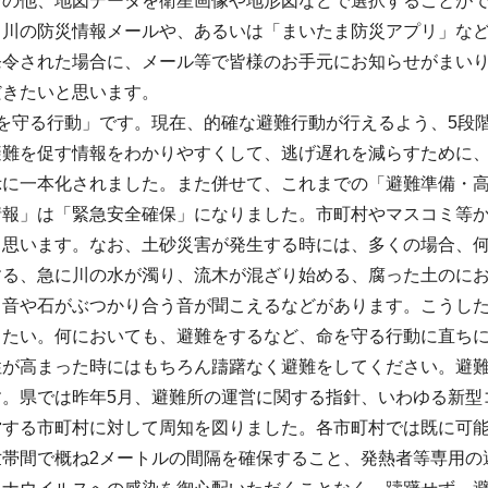
その他、地図データを衛星画像や地形図などで選択することが
、川の防災情報メールや、あるいは「まいたま防災アプリ」な
発令された場合に、メール等で皆様のお手元にお知らせがまい
だきたいと思います。
命を守る行動」です。現在、的確な避難行動が行えるよう、5段
避難を促す情報をわかりやすくして、逃げ遅れを減らすために、
示に一本化されました。また併せて、これまでの「避難準備・
情報」は「緊急安全確保」になりました。市町村やマスコミ等
と思います。なお、土砂災害が発生する時には、多くの場合、
する、急に川の水が濁り、流木が混ざり始める、腐った土のに
る音や石がぶつかり合う音が聞こえるなどがあります。こうし
きたい。何においても、避難をするなど、命を守る行動に直ち
性が高まった時にはもちろん躊躇なく避難をしてください。避
す。県では昨年5月、避難所の運営に関する指針、いわゆる新型
営する市町村に対して周知を図りました。各市町村では既に可
世帯間で概ね2メートルの間隔を確保すること、発熱者等専用の