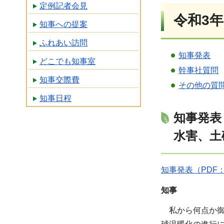
定例記者会見
令和3年
知事への提案
ふれあい訪問
知事発表
どこでも知事室
幹事社質問
知事交際費
その他の質
知事日程
知事発表
水害、土
知事発表（PDF：2
知事
私から何点か