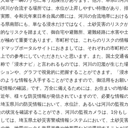
、人命を一瞬のうちに奪う危険性があります。他方、本県の河
の河川が合流する場所では、水位が上昇しやすい特徴があり、
。実際、令和元年東日本台風の際には、河川の合流地帯におけ
いる県南部にも、単なる浸水だけではなく、土砂災害のリスク
在的なリスクを踏まえて、御自宅や避難所、避難経路に水害や
とが極めて重要であります。市町村では、これらのリスクの情
ードマップポータルサイトにおきましては、それぞれの市町村
る上での参考にしていただきたいと思います。また、国土交通
通称で「浸水ナビ」と言われるものでは、河川の氾濫が生じた
ーションや、グラフで視覚的に把握することができます。「浸
このような情報を入手することができますので、御活用をお願
防災情報の確認」です。万全に備えるためには、お住まいの地域
。近年、様々な防災情報が発信されていますので、必要な情報
、埼玉県川の防災情報において、水位計、あるいは河川の監視カ
位の状況を確認することができ、河川の監視カメラは、1分も
ましては、埼玉県土砂災害警戒情報システムにおいて、土砂災