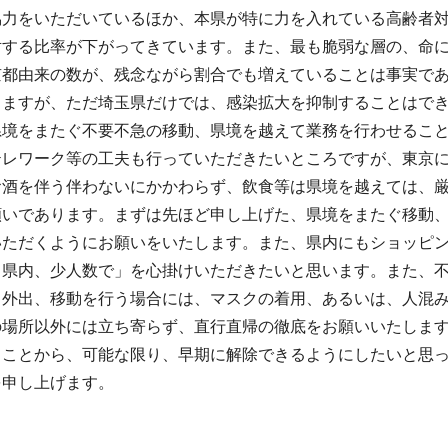
協力をいただいているほか、本県が特に力を入れている高齢者
対する比率が下がってきています。また、最も脆弱な層の、命
京都由来の数が、残念ながら割合でも増えていることは事実であ
きますが、ただ埼玉県だけでは、感染拡大を抑制することはで
県境をまたぐ不要不急の移動、県境を越えて業務を行わせるこ
テレワーク等の工夫も行っていただきたいところですが、東京
お酒を伴う伴わないにかかわらず、飲食等は県境を越えては、
願いであります。まずは先ほど申し上げた、県境をまたぐ移動
いただくようにお願いをいたします。また、県内にもショッピ
、県内、少人数で」を心掛けいただきたいと思います。また、
、外出、移動を行う場合には、マスクの着用、あるいは、人混
の場所以外には立ち寄らず、直行直帰の徹底をお願いいたしま
ることから、可能な限り、早期に解除できるようにしたいと思
を申し上げます。