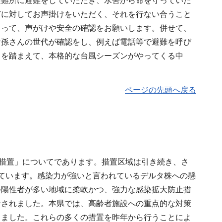
避難所に避難をしていただき、水害から命を守っていた
どに対してお声掛けをいただく、それを行ない合うこと
もって、声がけや安全の確認をお願いします。併せて、
お孫さんの世代が確認をし、例えば電話等で避難を呼び
とを踏まえて、本格的な台風シーズンがやってくる中
ページの先頭へ戻る
点措置」についてであります。措置区域は引き続き、さ
ています。感染力が強いと言われているデルタ株への懸
つ陽性者が多い地域に柔軟かつ、強力な感染拡大防止措
なされました。本県では、高齢者施設への重点的な対策
きました。これらの多くの措置を昨年から行うことによ