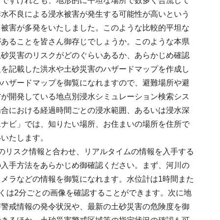
川ですけれども、地形的に平坦な場所で数多く合流して
排水不良による浸水被害が発生する可能性が高いという
る被害が多発をいたしました。このような比較的平坦な
があることを皆さん御存じでしょうか。このような本県
土砂災害のリスクがどのぐらいあるか、あらかじめ確認
報を記載した洪水や土砂災害のハザードマップを作成し
のハザードマップを御覧になれますので、避難場所や避
省が開発している地点別浸水シミュレーション検索シス
場合における経過時間ごとの浸水範囲、あるいは浸水深
水ナビ」では、知りたい場所、お住まいの場所を住所で
いいたします。
のリスク情報と合わせ、リアルタイムの情報を入手する
の入手方法をあらかじめ御確認ください。まず、河川の
メラなどの情報を御覧になれます。水位計は1時間また
しくは2分ごとの画像を確認することができます。次に地
害警戒情報の発令状況や、最新の土砂災害の危険度を御