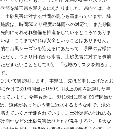
かったですけれども、こういった水害の発生リスクが
の季節を埼玉県も迎えるにあたりました。県内では、令
は、土砂災害に対する世間の関心も高まっています。埼
施設は、時間50ミリ程度の降雨への対応で、また砂防
優先的にそれぞれ整備を推進をしているところでありま
るいは、ここまでやれば安全ということはありません。
格的な台風シーズンを迎えるにあたって、県民の皆様に
いただく、つまり日頃から水害、土砂災害に対する事前
ただきたいこととして3点、「地域のリスクを知る」、
ます。
について御説明します。本県は、先ほど申し上げたとお
にかけての1時間当たり50ミリ以上の雨を記録した年
っています。今年も既に、6月16日に熊谷で1時間当た
のは、道路があっという間に冠水するような雨で、滝の
も増えていくと予測されています。土砂災害の恐れのあ
がけ崩れなどの土砂災害はひとたび発生すると、多大な