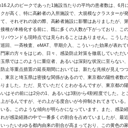
の16.2人のピークであった1施設当たりの平均の患者数は、6月
スクが高く、特に高齢者の入所施設で、大規模なクラスターが
して、それぞれの波の際、高齢者施設に影響はありましたが、第
ン接種が本格化する前に、既に多くの人数が下がっており、この
、リバウンドも現時点では見られることはありません。こうし
巡回、一斉検査、eMAT、早期介入、こういった効果が表れ
専門家の方々をはじめ、日々、感染防止対策を徹底していただ
埼玉県ではこのように重症者、あるいは深刻な状況に至らない
延防止等重点措置の延長期間においては、新たな兆候が見えつ
に、東京と埼玉県は密接な関係があるので、東京都の陽性者数
いりました。ただ、見ていただくとわかるんですが、東京都の陽
るいはその前には2分の1、あるいは3割から4割程度でした。
も上がるんですが、その上がる度合いが今抑制されてきている
ている。このような傾向が明らかになっています。また、感染
これが感染経路の中で一番多くの割合を占めていましたが、最
ういったいわゆる都内由来の割合が高まっており、この黄色の