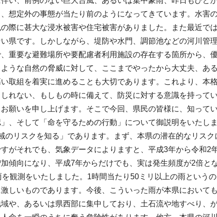
に伴い、前例のない巨大台風、あるいは集中豪雨、昨日もひど
り、想定外の事態が当たり前のようになってきています。水害
風の際に甚大な浸水被害や住宅被害がありました。また最近で
ない県です。しかしながら、堤防や水門、調節池などの河川管理
で、重要な避難場所や要配慮者利用施設の存在する箇所から、
るような自然の脅威に対して、ここまでやったから大丈夫、あ
高い取組を着実に進めることも大切であります。これより、本
もしれない、もしもの時に備えて、防災に対する意識を持って
うお願いを申し上げます。そこで今回、県民の皆様に、知ってい
認」、そして「命を守るための行動」について御説明をいたし
地域のリスクを知る」であります。まず、本県の潜在的なリスク
すがそれでも、気象データによりますと、平成3年から令和2年
加傾向になり、平成7年からだけでも、実は発生頻度が2倍とな
雨を観測をいたしました。1時間当たり50ミリ以上の雨という
に激しいものであります。今後、こういった雨が本県において
地域や、あるいは県西部に集中しており、土石流や地すべり、