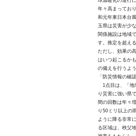
球温暖化の進行
年々高まってお
和元年東日本台
玉県は災害が少
関係施設は地域
す。推定を超え
ただし、効果の
はいつ起こるか
の備えを行うよ
「防災情報の確
1点目は、「
り災害に強い県で
間の回数は年々増
り50ミリ以上の
ように降る非常
る区域は、秩父