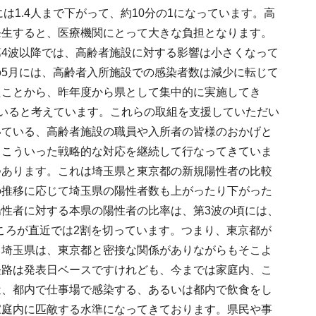
には1.4人まで下がって、約10分の1になっています。高
発生すると、医療機関にとって大きな負担となります。
4波以降では、高齢者施設に対する影響は小さくなって
5月には、高齢者入所施設での感染者数は減少に転じて
たことから、昨年度から県として集中的に実施してき
ていると考えています。これらの取組を支援していただい
いている、高齢者施設の職員や入所者の皆様のおかげと
、こういった戦略的な対応を継続して行なってきていま
つあります。これは埼玉県と東京都の新規陽性者の比較
の推移に応じて埼玉県の陽性者数も上がったり下がった
性者に対する本県の陽性者の比率は、第3波の頃には、
ところが直近では2割を切っています。つまり、東京都が
。埼玉県は、東京都と密接な関係がありながらもそこよ
経路は発表日ベースですけれども、今までは家庭内、こ
近、都内で仕事場で感染する、あるいは都内で飲食をし
家庭内に匹敵する水準になってきております。県民や事