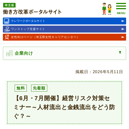
埼玉版働き方改革ポータルサ
イト
MENU
テレワークポータルサイト
ワンストップ支援サイト
女性向けページ
（埼玉県女性キャリアセンター）
企業向け
掲載日：2026年5月11日
無料
先着順
【6月・7月開催】経営リスク対策セ
ミナー～人材流出と金銭流出をどう防
ぐ？～