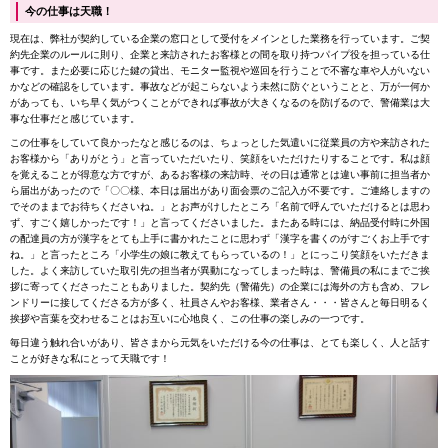
今の仕事は天職！
現在は、弊社が契約している企業の窓口として受付をメインとした業務を行っています。ご契
約先企業のルールに則り、企業と来訪されたお客様との間を取り持つパイプ役を担っている仕
事です。また必要に応じた鍵の貸出、モニター監視や巡回を行うことで不審な車や人がいない
かなどの確認をしています。事故などが起こらないよう未然に防ぐということと、万が一何か
があっても、いち早く気がつくことができれば事故が大きくなるのを防げるので、警備業は大
事な仕事だと感じています。
この仕事をしていて良かったなと感じるのは、ちょっとした気遣いに従業員の方や来訪された
お客様から「ありがとう」と言っていただいたり、笑顔をいただけたりすることです。私は顔
を覚えることが得意な方ですが、あるお客様の来訪時、その日は通常とは違い事前に担当者か
ら届出があったので「〇〇様、本日は届出があり面会票のご記入が不要です。ご連絡しますの
でそのままでお待ちくださいね。」とお声がけしたところ「名前で呼んでいただけるとは思わ
ず、すごく嬉しかったです！」と言ってくださいました。またある時には、納品受付時に外国
の配達員の方が漢字をとても上手に書かれたことに思わず「漢字を書くのがすごくお上手です
ね。」と言ったところ「小学生の娘に教えてもらっているの！」とにっこり笑顔をいただきま
した。よく来訪していた取引先の担当者が異動になってしまった時は、警備員の私にまでご挨
拶に寄ってくださったこともありました。契約先（警備先）の企業には海外の方も含め、フレ
ンドリーに接してくださる方が多く、社員さんやお客様、業者さん・・・皆さんと毎日明るく
挨拶や言葉を交わせることはお互いに心地良く、この仕事の楽しみの一つです。
毎日違う触れ合いがあり、皆さまから元気をいただける今の仕事は、とても楽しく、人と話す
ことが好きな私にとって天職です！