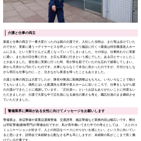
介護と仕事の両立
家庭と仕事の両立で一番大変だったのは親の介護です。入社した当時は、まだ母は歩けていた
のですが、実家に通う⇒デイサービスを呼ぶ⇒リハビリ施設に行く⇒最後は特別養護老人ホー
ムに入る、という形でどんどん悪くなっていってしまいました。その頃は、仕事終わりに実家
に通い、また次の日仕事に行き、土日も実家に行きという感じでした。ある日ヒヤッとしたこ
とがありました。退社後に実家に行った時、母が卵を茹でていたのを忘れて破裂してしまい、
床から天井から汚れていたのです。火事にならなくて本当に良かったのですが、片付けをしな
がら明日も仕事なのに…と、泣きながら夜道を帰ったこともありました。
介護と仕事の両立は大変でしたが、隊長や隊員に勤務調整はもちろん、いろいろなことで助け
てもらいました。偶然とはいえ配属先も実家や老人ホームに近いところで、仕事をしながら親
の介護ができたことに感謝しています。「正社員へ」というお話もありがたいことに何度もい
ただきましたが、介護で大変な中で正社員になる責任の重さも考え、嘱託社員のまま継続させ
ていただきました。
警備業界に興味がある女性に向けてメッセージをお願いします
警備業は、身辺警備や貴重品運搬警備、交通誘導、施設警備など業務内容は幅広いです。弊社
は常駐警備(建物専門)の警備会社ですが、私が長年働いてきた中での考えとしては、「人とのコ
ミュニケーションが好きで、人との対話をベースにやりがいを感じたい」という方に向いてい
ると思います。説明会で未経験を心配なさる声も耳にしますが、未経験の私がここまで長く働
けている仕事です。