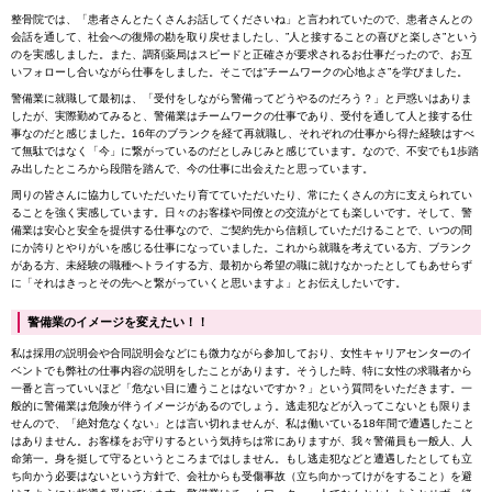
整骨院では、「患者さんとたくさんお話してくださいね」と言われていたので、患者さんとの
会話を通して、社会への復帰の勘を取り戻せましたし、”人と接することの喜びと楽しさ”という
のを実感しました。また、調剤薬局はスピードと正確さが要求されるお仕事だったので、お互
いフォローし合いながら仕事をしました。そこでは”チームワークの心地よさ”を学びました。
警備業に就職して最初は、「受付をしながら警備ってどうやるのだろう？」と戸惑いはありま
したが、実際勤めてみると、警備業はチームワークの仕事であり、受付を通して人と接する仕
事なのだと感じました。16年のブランクを経て再就職し、それぞれの仕事から得た経験はすべ
て無駄ではなく「今」に繋がっているのだとしみじみと感じています。なので、不安でも1歩踏
み出したところから段階を踏んで、今の仕事に出会えたと思っています。
周りの皆さんに協力していただいたり育てていただいたり、常にたくさんの方に支えられてい
ることを強く実感しています。日々のお客様や同僚との交流がとても楽しいです。そして、警
備業は安心と安全を提供する仕事なので、ご契約先から信頼していただけることで、いつの間
にか誇りとやりがいを感じる仕事になっていました。これから就職を考えている方、ブランク
がある方、未経験の職種へトライする方、最初から希望の職に就けなかったとしてもあせらず
に「それはきっとその先へと繋がっていくと思いますよ」とお伝えしたいです。
警備業のイメージを変えたい！！
私は採用の説明会や合同説明会などにも微力ながら参加しており、女性キャリアセンターのイ
ベントでも弊社の仕事内容の説明をしたことがあります。そうした時、特に女性の求職者から
一番と言っていいほど「危ない目に遭うことはないですか？」という質問をいただきます。一
般的に警備業は危険が伴うイメージがあるのでしょう。逃走犯などが入ってこないとも限りま
せんので、「絶対危なくない」とは言い切れませんが、私は働いている18年間で遭遇したこと
はありません。お客様をお守りするという気持ちは常にありますが、我々警備員も一般人、人
命第一。身を挺して守るというところまではしません。もし逃走犯などと遭遇したとしても立
ち向かう必要はないという方針で、会社からも受傷事故（立ち向かってけがをすること）を避