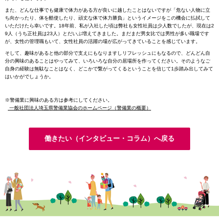
また、どんな仕事でも健康で体力がある方が良いに越したことはないですが「危ない人物に立
ち向かったり、体を酷使したり、頑丈な体で体力勝負」というイメージをこの機会に払拭して
いただけたら幸いです。18年前、私が入社した頃は弊社も女性社員は少人数でしたが、現在は2
9人（うち正社員は23人）とだいぶ増えてきました。まだまだ男女比では男性が多い職場です
が、女性の管理職もいて、女性社員の活躍の場が広がってきていることを感じています。
そして、趣味があると他の部分で支えにもなりますしリフレッシュにもなるので、どんどん自
分の興味のあることはやってみて、いろいろな自分の居場所を作ってください。そのようなご
自身の経験は無駄なことはなく、どこかで繋がってくるということを信じて1歩踏み出してみて
はいかがでしょうか。
※警備業に興味のある方は参考にしてください。
一般社団法人埼玉県警備業協会のホームページ（警備業の概要）
働きたい（インタビュー・コラム）へ戻る