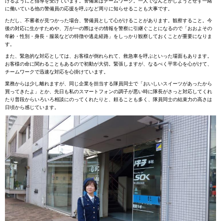
けるようにと指導を受けています。警備業はチームワーク。一人でなんとかしようとせず一緒
に働いている他の警備員の応援を呼ぶなど周りに知らせることも大事です。
ただし、不審者が見つかった場合、警備員として心がけることがあります。観察すること。今
後の対応に生かすためや、万が一の際はその情報を警察に引継ぐことになるので「おおよその
年齢・性別・身長・服装などの特徴や逃走経路」をしっかり観察しておくことが重要になりま
す。
また、緊急的な対応としては、お客様が倒れられて、救急車を呼ぶといった場面もあります。
お客様の命に関わることもあるので初動が大切。緊張しますが、なるべく平常心を心がけて、
チームワークで迅速な対応を心掛けています。
業務からは少し離れますが、同じ企業を担当する隊員同士で「おいしいスイーツがあったから
買ってきたよ」とか、先日も私のスマートフォンの調子が悪い時に隊長がさっと対応してくれ
たり普段からいろいろ相談にのってくれたりと、頼ることも多く、隊員同士の結束力の高さは
日頃から感じています。