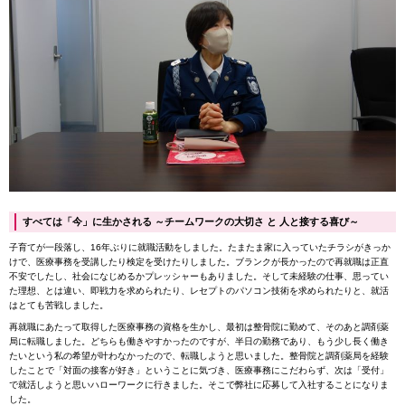
すべては「今」に生かされる ～チームワークの大切さ と 人と接する喜び～
子育てが一段落し、16年ぶりに就職活動をしました。たまたま家に入っていたチラシがきっか
けで、医療事務を受講したり検定を受けたりしました。ブランクが長かったので再就職は正直
不安でしたし、社会になじめるかプレッシャーもありました。そして未経験の仕事、思ってい
た理想、とは違い、即戦力を求められたり、レセプトのパソコン技術を求められたりと、就活
はとても苦戦しました。
再就職にあたって取得した医療事務の資格を生かし、最初は整骨院に勤めて、そのあと調剤薬
局に転職しました。どちらも働きやすかったのですが、半日の勤務であり、もう少し長く働き
たいという私の希望が叶わなかったので、転職しようと思いました。整骨院と調剤薬局を経験
したことで「対面の接客が好き」ということに気づき、医療事務にこだわらず、次は「受付」
で就活しようと思いハローワークに行きました。そこで弊社に応募して入社することになりま
した。