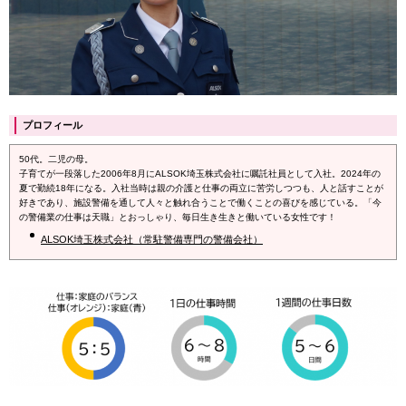
プロフィール
50代。二児の母。
子育てが一段落した2006年8月にALSOK埼玉株式会社に嘱託社員として入社。2024年の
夏で勤続18年になる。入社当時は親の介護と仕事の両立に苦労しつつも、人と話すことが
好きであり、施設警備を通して人々と触れ合うことで働くことの喜びを感じている。「今
の警備業の仕事は天職」とおっしゃり、毎日生き生きと働いている女性です！
ALSOK埼玉株式会社（常駐警備専門の警備会社）