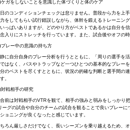
2)ケガをしないことを意識した体づくりと体のケア
日のコンディションチェックは怠りません。普段から力を上手
力をしてもらい試行錯誤しながら、体幹を鍛えるトレーニング
いっぱいありますが、どのやり方がベストであるかは自分を信
念入りにストレッチを行っています。また、試合後やオフの時
3)プレー中の意識の持ち方
静に自分自身のプレー分析を行うとともに、「周りの選手を活
ではなく、パスやトラップなど一つひとつの基本的なプレーを
分のベストを尽くすとともに、状況の的確な判断と選手間の連
す。
4)対戦相手の研究
合前は対戦相手のVTRを観て、相手の強みと弱みをしっかり
リーグの試合や自分のチームの試合を観ることで良いプレーに
ショニングが良くなったと感じています。
ちろん厳しさだけでなく、長いシーズンを乗り越えるため、オ