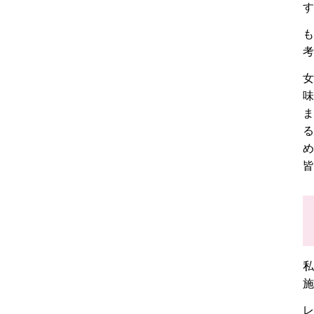
す
も
考
女
味
ま
る
め
皆
私
施
レ