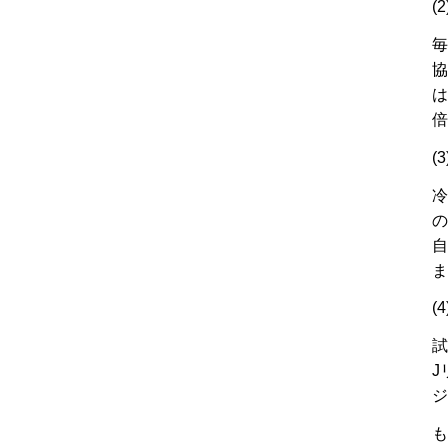
(
毎
協
は
倍
(
冷
の
自
ま
(
試
J
ジ
も