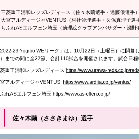
三菱重工浦和レッズレディース（佐々木繭選手・遠藤優選手
大宮アルディージャVENTUS（村社汐理選手・久保真理子選
ちふれASエルフェン埼玉（薊理絵クラブアンバサダー・瀬野
2022-23 Yogibo WEリーグ」は、10月22日（土曜日）に
）までの間に全22節、合計110試合を開催されます。試合日
三菱重工浦和レッズレディース
https://www.urawa-reds.co.jp/reds
宮アルディージャVENTUS
https://www.ardija.co.jp/ventus/
ふれASエルフェン埼玉
https://www.as-elfen.co.jp/
佐々木繭（ささきまゆ）選手