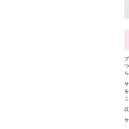
プ
つ
ら
サ
を
こ
(
サ