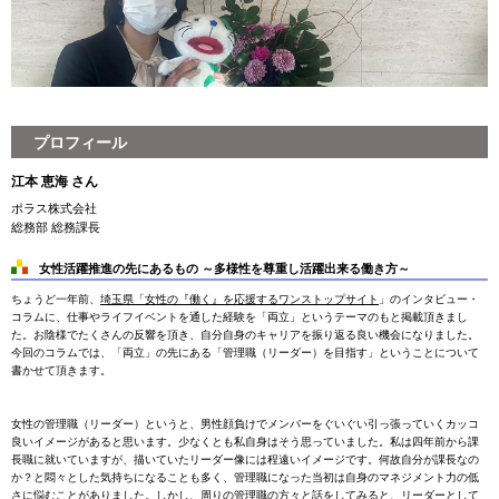
プロフィール
江本 恵海 さん
ポラス株式会社
総務部 総務課長
女性活躍推進の先にあるもの ～多様性を尊重し活躍出来る働き方～
ちょうど一年前、
埼玉県
「
女性の『働く』を応援するワンストップサイト
」のインタビュー・
コラムに、仕事やライフイベントを通した経験を「両立」というテーマのもと掲載頂きまし
た。お陰様でたくさんの反響を頂き、自分自身のキャリアを振り返る良い機会になりました。
今回のコラムでは、「両立」の先にある「管理職（リーダー）を目指す」ということについて
書かせて頂きます。
女性の管理職（リーダー）というと、男性顔負けでメンバーをぐいぐい引っ張っていくカッコ
良いイメージがあると思います。少なくとも私自身はそう思っていました。私は四年前から課
長職に就いていますが、描いていたリーダー像には程遠いイメージです。何故自分が課長なの
か？と悶々とした気持ちになることも多く、管理職になった当初は自身のマネジメント力の低
さに悩むことがありました。しかし、周りの管理職の方々と話をしてみると、リーダーとして