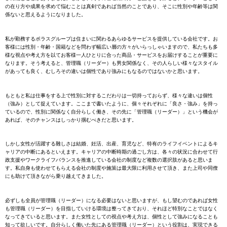
の在り方や成果を求めて悩むことは真剣であれば当然のことであり、そこに性別や年齢等は関
係ないと思えるようになりました。
私が勤務するポラスグループは住まいに関わるあらゆるサービスを提供している会社です。お
客様には性別・年齢・国籍などを問わず幅広い層の方々がいらっしゃいますので、私たちも多
様な視点や考え方を以てお客様一人ひとりに合った商品・サービスをお届けすることが重要に
なります。そう考えると、管理職（リーダー）も男女関係なく、その人らしい様々なスタイル
があっても良く、むしろその違いは個性であり強みにもなるのではないかと思います。
もともと私は仕事をする上で性別に対するこだわりは一切持っておらず、様々な違いは個性
（強み）として捉えています。ここまで書いたように、個々それぞれに「良さ・強み」を持っ
ているので、性別に関係なく自分らしく働き、その先に「管理職（リーダー）」という機会が
あれば、そのチャンスはしっかり掴むべきだと思います。
しかし女性が活躍する難しさは結婚、妊活、出産、育児など、特有のライフイベントによるキ
ャリアの中断にあるといえます。キャリアの中断時期の過ごし方は、各々の状況に合わせて行
政支援やワークライフバランスを推進している会社の制度など複数の選択肢があると思いま
す。私自身も使わせてもらえる会社の制度や施策は最大限に利用させて頂き、また上司や同僚
にも助けて頂きながら乗り越えてきました。
必ずしも全員が管理職（リーダー）になる必要はないと思いますが、もし望むのであれば女性
も管理職（リーダー）を目指していける環境は整ってきており、それほど特別なことではなく
なってきていると思います。また女性としての視点や考え方は、個性として強みになることも
知って欲しいです。自分らしく働いた先にある管理職（リーダー）という役割は、実現できる