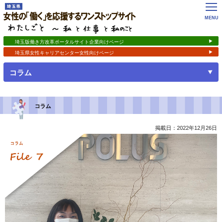
女性の「働く」を応援するワンストップサイト
わたしごと ～私 と 仕事 と 私のこと
MENU
埼玉版働き方改革ポータルサイト企業向けページ
埼玉県女性キャリアセンター女性向けページ
開く
コラム
コラム
掲載日：2022年12月26日