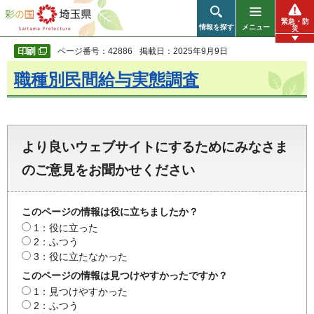
彩の国 埼玉県
緊急・防
情報を探す
メニュー
災
ページ番号：42886
掲載日：2025年9月9日
職種別民間給与実態調査
より良いウェブサイトにするためにみなさま
のご意見をお聞かせください
このページの情報は役に立ちましたか？
1：役に立った
2：ふつう
3：役に立たなかった
このページの情報は見つけやすかったですか？
1：見つけやすかった
2：ふつう