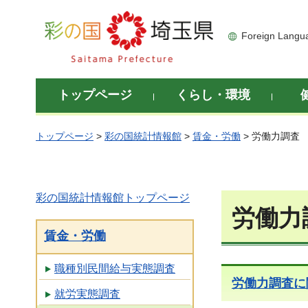
彩の国 埼玉県
Foreign Langu
トップページ
くらし・環境
トップページ
>
彩の国統計情報館
>
賃金・労働
> 労働力調査
彩の国統計情報館トップページ
労働力
賃金・労働
職種別民間給与実態調査
労働力調査に
就労実態調査