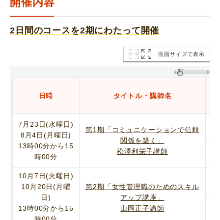
開催内容
2日間のコースを2期にわたって開催
画面サイズで表示
日時
タイトル・講師名
オ
7月23日(水曜日)
第1期「コミュニケーションで信頼
8月4日(月曜日)
関係を築く」
13時00分から15
ア
松澤利栄子講師
時00分
10月7日(火曜日)
オ
10月20日(月曜
第2期「女性管理職のためのスキル
日)
アップ講座」
ア
13時00分から15
山岡正子講師
時00分