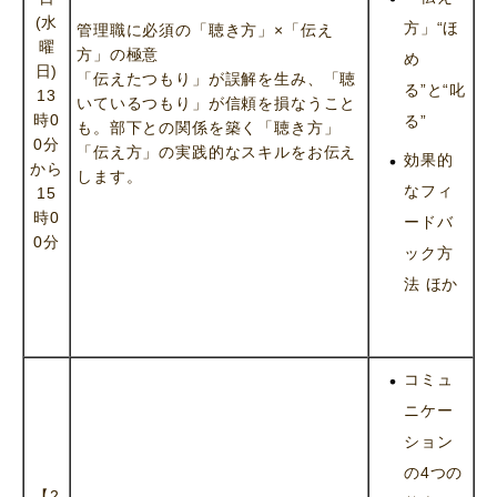
(水
方」“ほ
管理職に必須の「聴き方」×「伝え
曜
方」の極意
め
日)
「伝えたつもり」が誤解を生み、「聴
る”と“叱
13
いているつもり」が信頼を損なうこと
時0
る”
も。部下との関係を築く「聴き方」
0分
「伝え方」の実践的なスキルをお伝え
効果的
から
します。
なフィ
15
時0
ードバ
0分
ック方
法 ほか
コミュ
ニケー
ション
の4つの
【2