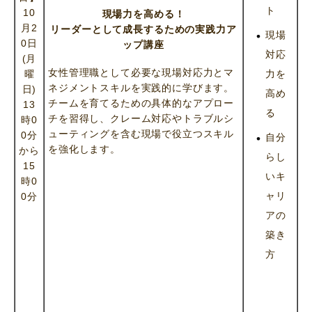
ト
10
現場力を高める！
月2
リーダーとして成長するための実践力ア
現場
0日
ップ講座
対応
(月
女性管理職として必要な現場対応力とマ
曜
力を
ネジメントスキルを実践的に学びます。
日)
高め
チームを育てるための具体的なアプロー
13
る
チを習得し、クレーム対応やトラブルシ
時0
ューティングを含む現場で役立つスキル
0分
自分
を強化します。
から
らし
15
いキ
時0
ャリ
0分
アの
築き
方