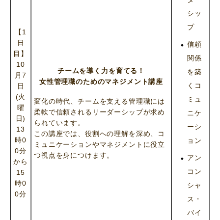
シッ
プ
【1
日
信頼
目】
関係
10
チームを導く力を育てる！
を築
月7
女性管理職のためのマネジメント講座
くコ
日
(火
ミュ
変化の時代、チームを支える管理職には
曜
柔軟で信頼されるリーダーシップが求め
ニケ
日)
られています。
ーシ
13
この講座では、役割への理解を深め、コ
時0
ョン
ミュニケーションやマネジメントに役立
0分
つ視点を身につけます。
アン
から
コン
15
時0
シャ
0分
ス・
バイ