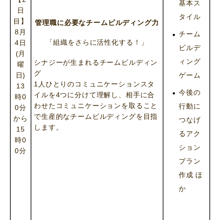
基本ス
日
タイル
目】
管理職に必要なチームビルディング力
8月
チーム
「組織をさらに活性化する！」
4日
ビルデ
(月
ィング
シナジーが生まれるチームビルディン
曜
グ
日)
ゲーム
1人ひとりのコミュニケーションスタ
13
今後の
イルを4つに分けて理解し、相手に合
時0
わせたコミュニケーションを取ること
行動に
0分
で生産的なチームビルディングを目指
から
つなげ
します。
15
るアク
時0
ション
0分
プラン
作成 ほ
か