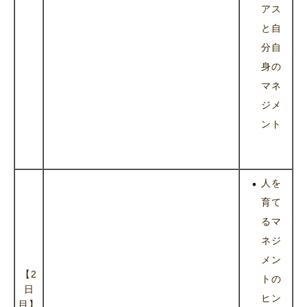
アス
と自
分自
身の
マネ
ジメ
ント
人を
育て
るマ
ネジ
メン
【2
トの
日
ヒン
目】