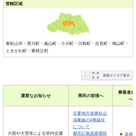
管轄区域
東松山市・滑川町・嵐山町・小川町・川島町・吉見町・鳩山町・
ときがわ町・東秩父村
画面サイズで表示
事業者の
重要なお知らせ
県民の皆様へ
へ
主要地方道東松山
鴻巣線の4車線化
について
大雨や大雪等による管内交通
都市計画道路環状
道路