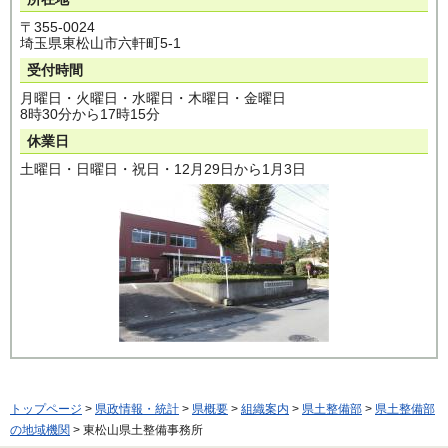
〒355-0024
埼玉県東松山市六軒町5-1
受付時間
月曜日・火曜日・水曜日・木曜日・金曜日
8時30分から17時15分
休業日
土曜日・日曜日・祝日・12月29日から1月3日
トップページ
>
県政情報・統計
>
県概要
>
組織案内
>
県土整備部
>
県土整備部
の地域機関
> 東松山県土整備事務所