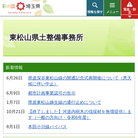
彩の国 埼玉県
緊急・防
情報を探す
メニュー
災
東松山県土整備事務所
新着情報
6月26日
県道深谷東松山線の開通記念式典開催について（悪天
候に伴い中止）
6月9日
都市計画事業認可の告示
1月7日
県道東松山越生線の通行止めについて
10月21日
【終了しました】河道内樹木の伐採材を無償提供しま
す（一般の方向け・令和6年度）
8月1日
本田小川線バイパス