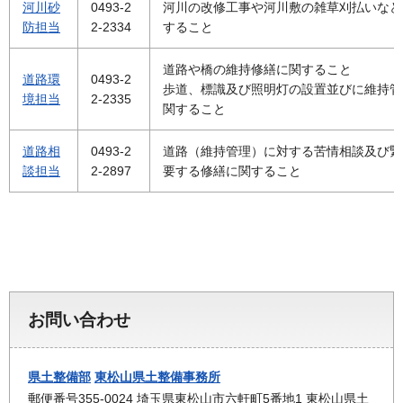
河川砂
0493-2
河川の改修工事や河川敷の雑草刈払いなど
防担当
2-2334
すること
道路や橋の維持修繕に関すること
道路環
0493-2
歩道、標識及び照明灯の設置並びに維持管
境担当
2-2335
関すること
道路相
0493-2
道路（維持管理）に対する苦情相談及び緊
談担当
2-2897
要する修繕に関すること
お問い合わせ
県土整備部
東松山県土整備事務所
郵便番号355-0024 埼玉県東松山市六軒町5番地1 東松山県土