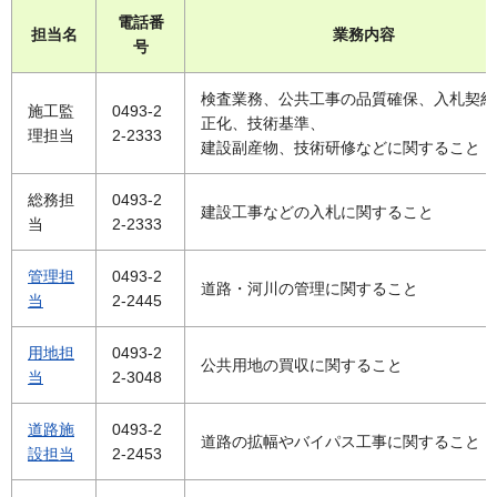
電話番
担当名
業務内容
号
検査業務、公共工事の品質確保、入札契約
施工監
0493-2
正化、技術基準、
理担当
2-2333
建設副産物、技術研修などに関すること
総務担
0493-2
建設工事などの入札に関すること
当
2-2333
管理担
0493-2
道路・河川の管理に関すること
当
2-2445
用地担
0493-2
公共用地の買収に関すること
当
2-3048
道路施
0493-2
道路の拡幅やバイパス工事に関すること
設担当
2-2453