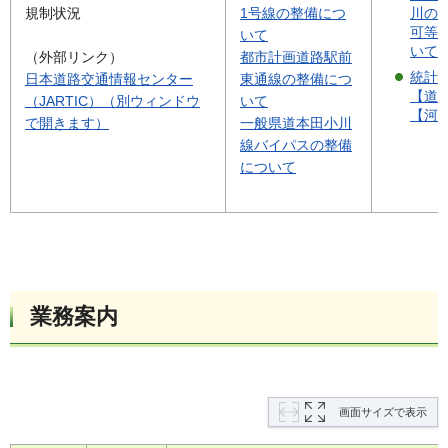
川の
規制状況
1号線の整備につ
可等
いて
いて
（外部リンク）
都市計画道路駅前
統計
日本道路交通情報センター
東通線の整備につ
【道
（JARTIC）（別ウィンドウ
いて
【河
で開きます）
一般県道本田小川
線バイパスの整備
について
業務案内
画面サイズで表示