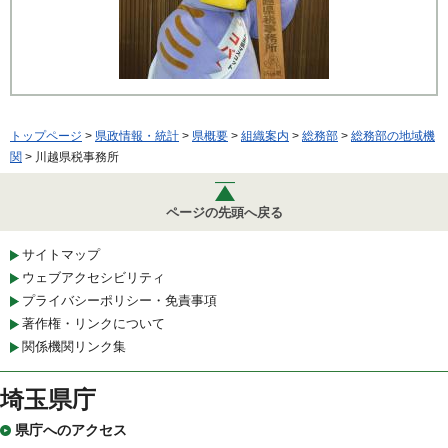
トップページ
>
県政情報・統計
>
県概要
>
組織案内
>
総務部
>
総務部の地域機
関
> 川越県税事務所
ページの先頭へ戻る
サイトマップ
ウェブアクセシビリティ
プライバシーポリシー・免責事項
著作権・リンクについて
関係機関リンク集
埼玉県庁
県庁へのアクセス