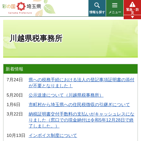
彩の国 埼玉県
緊急・防
情報を探す
メニュー
災
川越県税事務所
新着情報
7月24日
県への税務手続における法人の登記事項証明書の添付
が不要となりました！
5月20日
公示送達について（川越県税事務所）
1月6日
市町村から埼玉県への住民税徴収の引継ぎについて
3月22日
納税証明書交付手数料の支払いがキャッシュレスにな
りました（窓口での現金納付は令和5年12月28日で終
了しました。）
10月13日
インボイス制度について