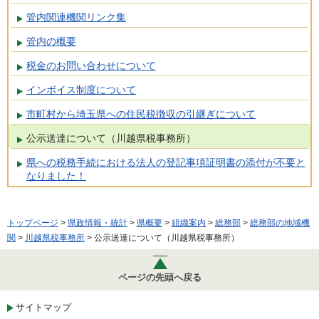
管内関連機関リンク集
管内の概要
税金のお問い合わせについて
インボイス制度について
市町村から埼玉県への住民税徴収の引継ぎについて
公示送達について（川越県税事務所）
県への税務手続における法人の登記事項証明書の添付が不要と
なりました！
トップページ
>
県政情報・統計
>
県概要
>
組織案内
>
総務部
>
総務部の地域機
関
>
川越県税事務所
> 公示送達について（川越県税事務所）
ページの先頭へ戻る
サイトマップ