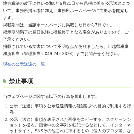
地方税法の改正に伴い令和8年5月21日から県税に係る公示送達につ
いて、事務所掲示場に加え、事務所ホームページにて掲示を開始し
ます。
掲載期間は、当該ホームページに掲載した日から7日です。
掲示期間満了の翌日以降に掲載終了となる場合がありますので、ご
了承ください。
掲載されている文書について不明な点がありましたら、川越県税事
務所担当（管理担当：049-242-3376）までお問合せください。
現在の公示送達の一覧
禁止事項
当ウェブページに関する以下の行為を禁止します。
公示（送達）事項を公示送達情報の確認以外の目的で利用する行
為
公示（送達）事項が表示された画像をコピーする、スクリーンシ
ョットを撮る、画像中の文字列を転記するなどして、インターネ
ットサイト、SNSその他これに準ずるもの（個人のブログ等。な