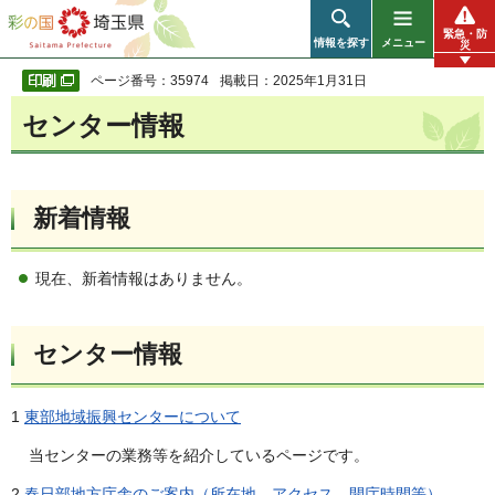
彩の国 埼玉県
緊急・防
情報を探す
メニュー
災
ページ番号：35974
掲載日：2025年1月31日
センター情報
新着情報
現在、新着情報はありません。
センター情報
1
東部地域振興センターについて
当センターの業務等を紹介しているページです。
2
春日部地方庁舎のご案内（所在地、アクセス、開庁時間等）