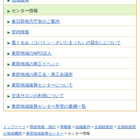
センター情報
春日部地方庁舎のご案内
管内情報
着ぐるみ（コバトン・さいたまっち）の貸出しについて
東部地域のNPO法人
東部地域の商工イベント
東部地域の商工会・商工会議所
東部地域振興センターについて
交流サロンの利用について
東部地域振興センター所管の要綱一覧
トップページ
>
県政情報・統計
>
県概要
>
組織案内
>
企画財政部
>
企画財政部
の地域機関
>
東部地域振興センター
> センター情報