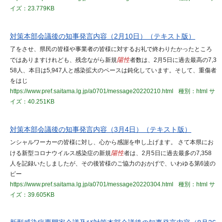
イズ：23.779KB
対策本部会議後の知事発言内容（2月10日）（テキスト版）
了をさせ、県民の皆様や事業者の皆様に対するお礼で終わりたかったところ
ではありますけれども、残念ながら新規
陽性
者数は、2月5日に過去最高の7,3
58人、本日は5,947人と感染拡大のペースは鈍化しています。そして、重傷者
をはじ
https://www.pref.saitama.lg.jp/a0701/message20220210.html
種別：html
サ
イズ：40.251KB
対策本部会議後の知事発言内容（3月4日）（テキスト版）
ンシャルワーカーの皆様に対し、心から感謝を申し上げます。 さて本県にお
ける新型コロナウイルス感染症の新規
陽性
者は、2月5日に過去最多の7,358
人を記録いたしましたが、その後皆様のご協力のおかげで、いわゆる第6波の
ピー
https://www.pref.saitama.lg.jp/a0701/message20220304.html
種別：html
サ
イズ：39.605KB