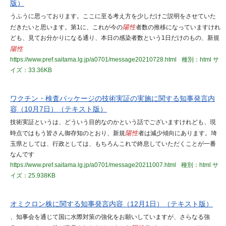
版）
うふうに思っております。ここに至る考え方を少しだけご説明をさせていた
だきたいと思います。第1に、これが今の
陽性
者数の推移になっていますけれ
ども、見てお分かりになる通り、本日の感染者数という1日だけのもの、新規
陽性
https://www.pref.saitama.lg.jp/a0701/message20210728.html
種別：html
サ
イズ：33.36KB
ワクチン・検査パッケージの技術実証の実施に関する知事発言内
容（10月7日）（テキスト版）
技術実証というは、どういう目的なのかという話でございますけれども、現
時点ではもう皆さん御存知のとおり、新規
陽性
者は減少傾向にあります。埼
玉県としては、行政としては、もちろんこれで終息していただくことが一番
なんです
https://www.pref.saitama.lg.jp/a0701/message20211007.html
種別：html
サ
イズ：25.938KB
オミクロン株に関する知事発言内容（12月1日）（テキスト版）
、知事会を通じて国に水際対策の強化をお願いしていますが、さらなる強