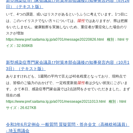
新型感染症専門家会議及び対策本部会議後の知事発言内容（8月26
日）（テキスト版）
いて、4つの課題、或いはリスクがあるというふうに考えています。1つ目に
は、このハイリスクでない方々については、
陽性
ではありますが、県は把握
をいたしません。健康観察を実施しないため、重症者が重症化した場合のリ
スクが増加
https://www.pref.saitama.lg.jp/a0701/message20220826.html
種別：html
サ
イズ：32.608KB
新型感染症専門家会議及び対策本部会議後の知事発言内容（10月1
3日）（テキスト版）
ありますけれども、1週間の平均で言えば40名程度となっており、現時点で
は、皆様のご協力のおかげで、一定程度新規
陽性
者は少ない状況にございま
す。 さて本日、感染症専門家会議では2点諮問をさせていただきました。まず
現在の感
https://www.pref.saitama.lg.jp/a0701/messeage20211013.html
種別：html
サイズ：26.627KB
令和3年6月定例会 一般質問 質疑質問・答弁全文（高橋稔裕議員）
- 埼玉県議会