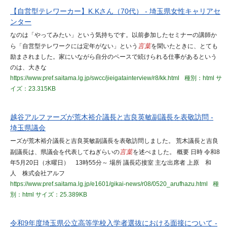
【自営型テレワーカー】K.Kさん（70代） - 埼玉県女性キャリアセ
ンター
なのは「やってみたい」という気持ちです。以前参加したセミナーの講師か
ら「自営型テレワークには定年がない」という
言葉
を聞いたときに、とても
励まされました。家にいながら自分のペースで続けられる仕事があるという
のは、大きな
https://www.pref.saitama.lg.jp/swcc/jieigatainterview/r8/kk.html
種別：html
サ
イズ：23.315KB
越谷アルファーズが荒木裕介議長と吉良英敏副議長を表敬訪問 -
埼玉県議会
ーズが荒木裕介議長と吉良英敏副議長を表敬訪問しました。 荒木議長と吉良
副議長は、県議会を代表してねぎらいの
言葉
を述べました。 概要 日時 令和8
年5月20日（水曜日） 13時55分～ 場所 議長応接室 主な出席者 上原 和
人 株式会社アルフ
https://www.pref.saitama.lg.jp/e1601/gikai-news/r08/0520_arufhazu.html
種
別：html
サイズ：25.389KB
令和9年度埼玉県公立高等学校入学者選抜における面接について -