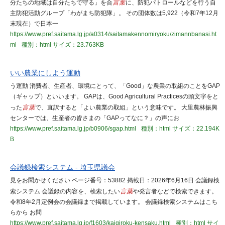
分たちの地域は自分たちで守る」を合
言葉
に、防犯パトロールなどを行う自
主防犯活動グループ「わがまち防犯隊」。 その団体数は5,922（令和7年12月
末現在）で日本一
https://www.pref.saitama.lg.jp/a0314/saitamakennomiryoku/zimannbanasi.ht
ml
種別：html
サイズ：23.763KB
いい農業にしよう運動
う運動 消費者、生産者、環境にとって、「Good」な農業の取組のことをGAP
（ギャップ）といいます。 GAPは、Good Agricultural Practicesの頭文字をと
った
言葉
で、直訳すると「よい農業の取組」という意味です。 大里農林振興
センターでは、生産者の皆さまの「GAPってなに？」の声にお
https://www.pref.saitama.lg.jp/b0906/sgap.html
種別：html
サイズ：22.194K
B
会議録検索システム - 埼玉県議会
見をお聞かせください ページ番号：53882 掲載日：2026年6月16日 会議録検
索システム 会議録の内容を、検索したい
言葉
や発言者などで検索できます。
令和8年2月定例会の会議録まで掲載しています。 会議録検索システムはこち
らから お問
https://www.pref.saitama.lg.jp/f1603/kaigiroku-kensaku.html
種別：html
サイ