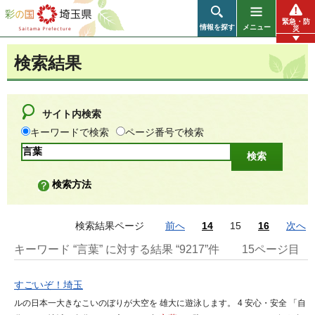
彩の国 埼玉県
緊急・防
情報を探す
メニュー
災
検索結果
サイト内検索
キーワードで検索
ページ番号で検索
検索方法
検索結果ページ
前へ
14
15
16
次へ
キーワード “言葉” に対する結果 “9217”件
15ページ目
すごいぞ！埼玉
ルの日本一大きなこいのぼりが大空を 雄大に遊泳します。 4 安心・安全 「自