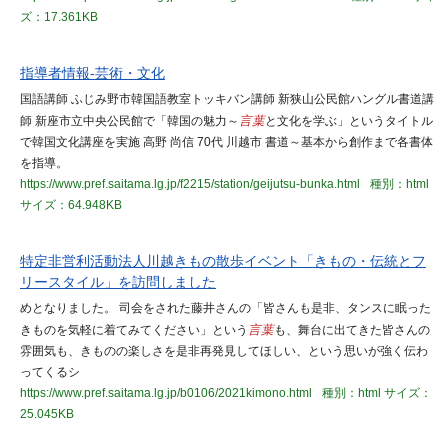
ズ：17.361KB
指導者情報-芸術・文化
国語講師 ふじみ野市韓国語教室トッキバン講師 新狭山公民館ハングル書道講
師 新座市立中央公民館で「韓国の魅力～
言葉
と文化を学ぶ」というタイトル
で韓国文化講座を実施 高野 尚信 70代 川越市 書道～基本から創作まで各書体
を指導。
https://www.pref.saitama.lg.jp/f2215/station/geijutsu-bunka.html
種別：html
サイズ：64.948KB
特定非営利活動法人川越きもの散歩イベント「きもの・伝統とフ
リースタイル」を訪問しました
めとなりました。 司会をされた藤井さんの「皆さんも是非、タンスに眠った
きものを気軽に着てみてください」という
言葉
も、舞台に出てきた皆さんの
雰囲気も、きものの楽しさを是非再発見してほしい、という思いが強く伝わ
ってくるシ
https://www.pref.saitama.lg.jp/b0106/2021kimono.html
種別：html
サイズ：
25.045KB