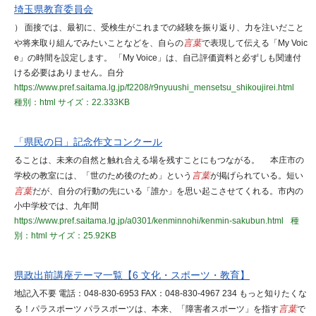
埼玉県教育委員会
） 面接では、最初に、受検生がこれまでの経験を振り返り、力を注いだこと
や将来取り組んでみたいことなどを、自らの
言葉
で表現して伝える「My Voic
e」の時間を設定します。 「My Voice」は、自己評価資料と必ずしも関連付
ける必要はありません。自分
https://www.pref.saitama.lg.jp/f2208/r9nyuushi_mensetsu_shikoujirei.html
種別：html
サイズ：22.333KB
「県民の日」記念作文コンクール
ることは、未来の自然と触れ合える場を残すことにもつながる。 本庄市の
学校の教室には、「世のため後のため」という
言葉
が掲げられている。短い
言葉
だが、自分の行動の先にいる「誰か」を思い起こさせてくれる。市内の
小中学校では、九年間
https://www.pref.saitama.lg.jp/a0301/kenminnohi/kenmin-sakubun.html
種
別：html
サイズ：25.92KB
県政出前講座テーマ一覧【6 文化・スポーツ・教育】
地記入不要 電話：048-830-6953 FAX：048-830-4967 234 もっと知りたくな
る！パラスポーツ パラスポーツは、本来、「障害者スポーツ」を指す
言葉
で