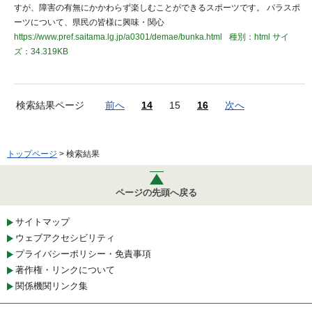
すが、障害の有無にかかわらず楽しむことができるスポーツです。 パラスポ
ーツについて、県民の皆様に興味・関心
https://www.pref.saitama.lg.jp/a0301/demae/bunka.html
種別：html
サイ
ズ：34.319KB
検索結果ページ
前へ
14
15
16
次へ
トップページ
> 検索結果
ページの先頭へ戻る
サイトマップ
ウェブアクセシビリティ
プライバシーポリシー・免責事項
著作権・リンクについて
関係機関リンク集