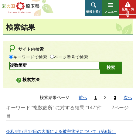
彩の国 埼玉県
緊急・防
情報を探す
メニュー
災
検索結果
サイト内検索
キーワードで検索
ページ番号で検索
検索方法
検索結果ページ
前へ
1
2
3
次へ
キーワード “複数箇所” に対する結果 “147”件
2ページ
目
令和4年7月12日の大雨による被害状況について（第6報）