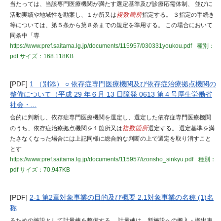
当たっては、当該専門医療機関が満たす選定基準及び診療応需体制、 並びに
活動実績や地域性を勘案し、１か所又は
複数箇所
指定する。 ３指定の手続き
等については、第５条から第８条までの規定を準用する。 この場合において
同条中「専
https://www.pref.saitama.lg.jp/documents/115957/030331youkou.pdf
種別：
pdf
サイズ：168.118KB
[PDF]
1 （別添） ○ 依存症専門医療機関及び依存症治療拠点機関の
整備について（平成 29 年６月 13 日障発 0613 第４号厚生労働省
社会・...
合的に判断し、依存症専門医療機関を選定し、選定した依存症専門医療機関
のうち、依存症治療拠点機関を１箇所又は
複数箇所
選定する。 選定基準を満
たさなくなった場合には上記同様に総合的な判断の上で選定を取り消すこと
とす
https://www.pref.saitama.lg.jp/documents/115957/izonsho_sinkyu.pdf
種別：
pdf
サイズ：70.947KB
[PDF]
2-1 第2章対象事業の目的及び概要 2.1対象事業の名称 (1)名
称
るための施設として計量棟を整備する。 計量棟は、新施設への搬入・搬出車