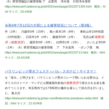
（6）県管理施設の被害情報 ア 企業局 浄水場 行田浄水場管
https://www.pref.saitama.lg.jp/a0402/news/page/2022071305.html
種別：ht
ml
サイズ：20.44KB
令和4年7月12日の大雨による被害状況について（第3報）
件（1件）、川越市0件（15件）、鶴ヶ島市1件（6件） 東松山市10件程度
（10件程度）、日高市1件（4件）、飯能市0件（1件）、 毛呂山町
複数箇
所
（
複数箇所
）、蓮田市0件（3件）、白岡市1件（1件）、 さいたま市0件
（1件） （6）県管理施設の被害情報 ア 下水道局 ・ポンプ場 鳩
https://www.pref.saitama.lg.jp/a0402/news/page/20220713.html
種別：html
サイズ：19.431KB
パラリンピック聖火フェスティバル - スポナビ！サイタマ！
を「採火」と呼びます。パラリンピック聖火リレーで用いられる聖火は、イ
ギリスのストーク・マンデビル開催国内各地の
複数箇所
で採火される炎を集
めてつくります。埼玉県内では17市町村が趣向を凝らして採火式を行いまし
た。 集火式
https://www.pref.saitama.lg.jp/spo-navi/feature/oly-para/para-seika.html
種
別：html
サイズ：22.424KB