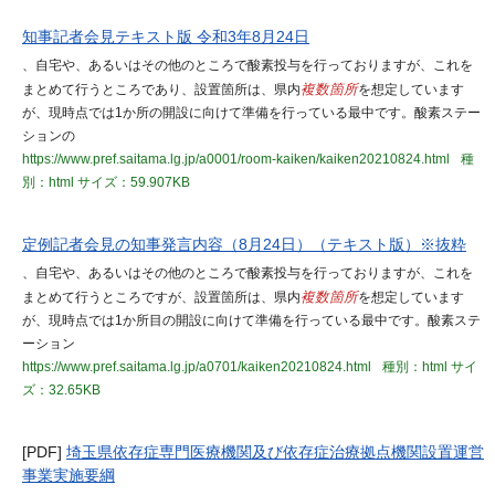
知事記者会見テキスト版 令和3年8月24日
、自宅や、あるいはその他のところで酸素投与を行っておりますが、これを
まとめて行うところであり、設置箇所は、県内
複数箇所
を想定しています
が、現時点では1か所の開設に向けて準備を行っている最中です。酸素ステー
ションの
https://www.pref.saitama.lg.jp/a0001/room-kaiken/kaiken20210824.html
種
別：html
サイズ：59.907KB
定例記者会見の知事発言内容（8月24日）（テキスト版）※抜粋
、自宅や、あるいはその他のところで酸素投与を行っておりますが、これを
まとめて行うところですが、設置箇所は、県内
複数箇所
を想定しています
が、現時点では1か所目の開設に向けて準備を行っている最中です。酸素ステ
ーション
https://www.pref.saitama.lg.jp/a0701/kaiken20210824.html
種別：html
サイ
ズ：32.65KB
[PDF]
埼玉県依存症専門医療機関及び依存症治療拠点機関設置運営
事業実施要綱