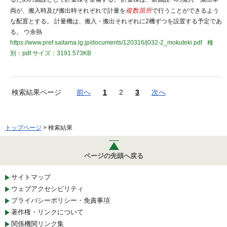
両が、搬入時及び搬出時それぞれで計量を
複数箇所
で行うことができるよう
な配置とする。 計量機は、搬入・搬出それぞれに2機ずつを設置する予定であ
る。 ウ余熱
https://www.pref.saitama.lg.jp/documents/120316/j032-2_mokuteki.pdf
種
別：pdf
サイズ：3191.573KB
検索結果ページ
前へ
1
2
3
次へ
トップページ
> 検索結果
ページの先頭へ戻る
サイトマップ
ウェブアクセシビリティ
プライバシーポリシー・免責事項
著作権・リンクについて
関係機関リンク集