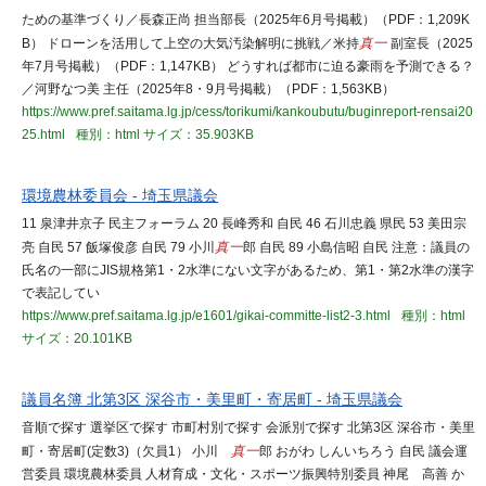
ための基準づくり／長森正尚 担当部長（2025年6月号掲載）（PDF：1,209K
B） ドローンを活用して上空の大気汚染解明に挑戦／米持
真一
副室長（2025
年7月号掲載）（PDF：1,147KB） どうすれば都市に迫る豪雨を予測できる？
／河野なつ美 主任（2025年8・9月号掲載）（PDF：1,563KB）
https://www.pref.saitama.lg.jp/cess/torikumi/kankoubutu/buginreport-rensai20
25.html
種別：html
サイズ：35.903KB
環境農林委員会 - 埼玉県議会
11 泉津井京子 民主フォーラム 20 長峰秀和 自民 46 石川忠義 県民 53 美田宗
亮 自民 57 飯塚俊彦 自民 79 小川
真一
郎 自民 89 小島信昭 自民 注意：議員の
氏名の一部にJIS規格第1・2水準にない文字があるため、第1・第2水準の漢字
で表記してい
https://www.pref.saitama.lg.jp/e1601/gikai-committe-list2-3.html
種別：html
サイズ：20.101KB
議員名簿 北第3区 深谷市・美里町・寄居町 - 埼玉県議会
音順で探す 選挙区で探す 市町村別で探す 会派別で探す 北第3区 深谷市・美里
町・寄居町(定数3)（欠員1） 小川
真一
郎 おがわ しんいちろう 自民 議会運
営委員 環境農林委員 人材育成・文化・スポーツ振興特別委員 神尾 高善 か