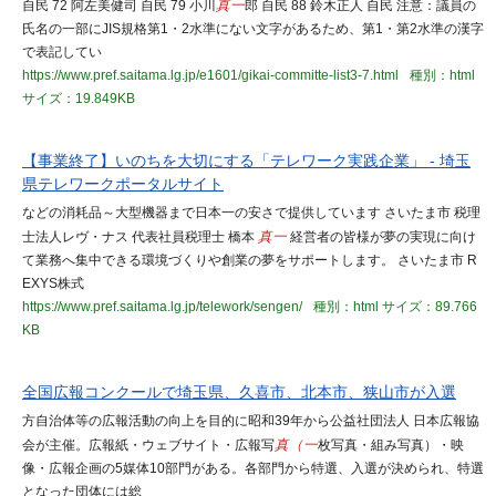
自民 72 阿左美健司 自民 79 小川
真一
郎 自民 88 鈴木正人 自民 注意：議員の
氏名の一部にJIS規格第1・2水準にない文字があるため、第1・第2水準の漢字
で表記してい
https://www.pref.saitama.lg.jp/e1601/gikai-committe-list3-7.html
種別：html
サイズ：19.849KB
【事業終了】いのちを大切にする「テレワーク実践企業」 - 埼玉
県テレワークポータルサイト
などの消耗品～大型機器まで日本一の安さで提供しています さいたま市 税理
士法人レヴ・ナス 代表社員税理士 橋本
真一
経営者の皆様が夢の実現に向け
て業務へ集中できる環境づくりや創業の夢をサポートします。 さいたま市 R
EXYS株式
https://www.pref.saitama.lg.jp/telework/sengen/
種別：html
サイズ：89.766
KB
全国広報コンクールで埼玉県、久喜市、北本市、狭山市が入選
方自治体等の広報活動の向上を目的に昭和39年から公益社団法人 日本広報協
会が主催。広報紙・ウェブサイト・広報写
真（一
枚写真・組み写真）・映
像・広報企画の5媒体10部門がある。各部門から特選、入選が決められ、特選
となった団体には総