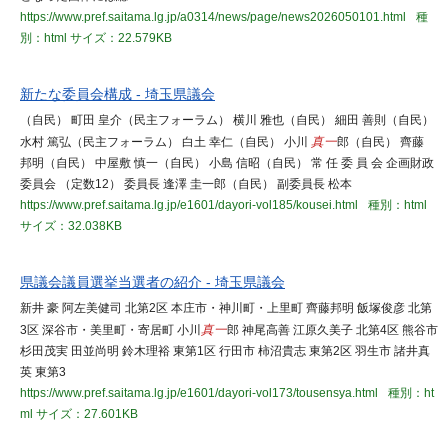
https://www.pref.saitama.lg.jp/a0314/news/page/news2026050101.html
種
別：html
サイズ：22.579KB
新たな委員会構成 - 埼玉県議会
（自民） 町田 皇介（民主フォーラム） 横川 雅也（自民） 細田 善則（自民）
水村 篤弘（民主フォーラム） 白土 幸仁（自民） 小川
真一
郎（自民） 齊藤
邦明（自民） 中屋敷 慎一（自民） 小島 信昭（自民） 常 任 委 員 会 企画財政
委員会 （定数12） 委員長 逢澤 圭一郎（自民） 副委員長 松本
https://www.pref.saitama.lg.jp/e1601/dayori-vol185/kousei.html
種別：html
サイズ：32.038KB
県議会議員選挙当選者の紹介 - 埼玉県議会
新井 豪 阿左美健司 北第2区 本庄市・神川町・上里町 齊藤邦明 飯塚俊彦 北第
3区 深谷市・美里町・寄居町 小川
真一
郎 神尾高善 江原久美子 北第4区 熊谷市
杉田茂実 田並尚明 鈴木理裕 東第1区 行田市 柿沼貴志 東第2区 羽生市 諸井真
英 東第3
https://www.pref.saitama.lg.jp/e1601/dayori-vol173/tousensya.html
種別：ht
ml
サイズ：27.601KB