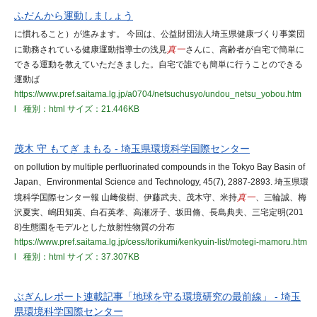
ふだんから運動しましょう
に慣れること）が進みます。 今回は、公益財団法人埼玉県健康づくり事業団
に勤務されている健康運動指導士の浅見
真一
さんに、高齢者が自宅で簡単に
できる運動を教えていただきました。自宅で誰でも簡単に行うことのできる
運動ば
https://www.pref.saitama.lg.jp/a0704/netsuchusyo/undou_netsu_yobou.htm
l
種別：html
サイズ：21.446KB
茂木 守 もてぎ まもる - 埼玉県環境科学国際センター
on pollution by multiple perfluorinated compounds in the Tokyo Bay Basin of
Japan、Environmental Science and Technology, 45(7), 2887-2893. 埼玉県環
境科学国際センター報 山﨑俊樹、伊藤武夫、茂木守、米持
真一
、三輪誠、梅
沢夏実、嶋田知英、白石英孝、高瀬冴子、坂田脩、長島典夫、三宅定明(201
8)生態園をモデルとした放射性物質の分布
https://www.pref.saitama.lg.jp/cess/torikumi/kenkyuin-list/motegi-mamoru.htm
l
種別：html
サイズ：37.307KB
ぶぎんレポート連載記事「地球を守る環境研究の最前線」 - 埼玉
県環境科学国際センター