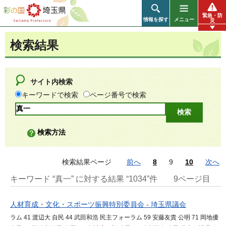
彩の国 埼玉県
緊急・防
情報を探す
メニュー
災
検索結果
サイト内検索
キーワードで検索
ページ番号で検索
検索方法
検索結果ページ
前へ
8
9
10
次へ
キーワード “真一” に対する結果 “1034”件
9ページ目
人材育成・文化・スポーツ振興特別委員会 - 埼玉県議会
ラム 41 渡辺大 自民 44 武田和浩 民主フォーラム 59 安藤友貴 公明 71 岡地優