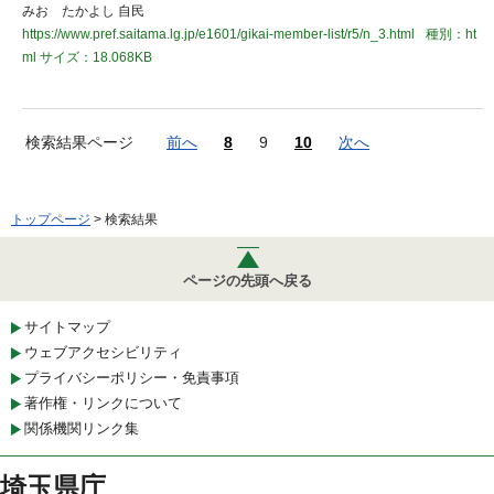
みお たかよし 自民
https://www.pref.saitama.lg.jp/e1601/gikai-member-list/r5/n_3.html
種別：ht
ml
サイズ：18.068KB
検索結果ページ
前へ
8
9
10
次へ
トップページ
> 検索結果
ページの先頭へ戻る
サイトマップ
ウェブアクセシビリティ
プライバシーポリシー・免責事項
著作権・リンクについて
関係機関リンク集
埼玉県庁