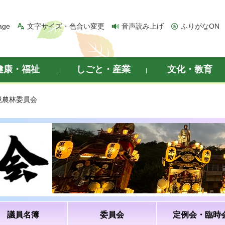
age
文字サイズ・色合い変更
音声読み上げ
ふりがなON
健康・福祉
しごと・産業
文化・教育
境農林委員会
議員名簿
委員会
定例会・臨時