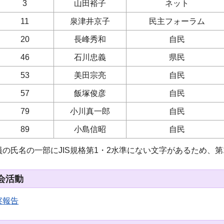
3
山田裕子
ネット
11
泉津井京子
民主フォーラム
20
長峰秀和
自民
46
石川忠義
県民
53
美田宗亮
自民
57
飯塚俊彦
自民
79
小川真一郎
自民
89
小島信昭
自民
員の氏名の一部にJIS規格第1・2水準にない文字があるため、
会活動
察報告