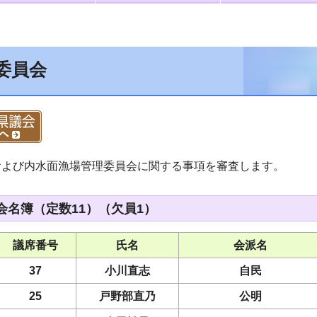
委員会
および内水面漁場管理委員会に関する事項を審査します。
会名簿（定数11）（欠員1）
議席番号
氏名
会派名
37
小川直志
自民
25
戸野部直乃
公明