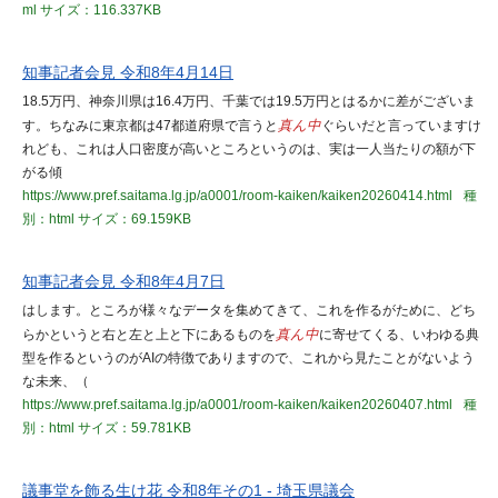
ml
サイズ：116.337KB
知事記者会見 令和8年4月14日
18.5万円、神奈川県は16.4万円、千葉では19.5万円とはるかに差がございま
す。ちなみに東京都は47都道府県で言うと
真ん中
ぐらいだと言っていますけ
れども、これは人口密度が高いところというのは、実は一人当たりの額が下
がる傾
https://www.pref.saitama.lg.jp/a0001/room-kaiken/kaiken20260414.html
種
別：html
サイズ：69.159KB
知事記者会見 令和8年4月7日
はします。ところが様々なデータを集めてきて、これを作るがために、どち
らかというと右と左と上と下にあるものを
真ん中
に寄せてくる、いわゆる典
型を作るというのがAIの特徴でありますので、これから見たことがないよう
な未来、（
https://www.pref.saitama.lg.jp/a0001/room-kaiken/kaiken20260407.html
種
別：html
サイズ：59.781KB
議事堂を飾る生け花 令和8年その1 - 埼玉県議会