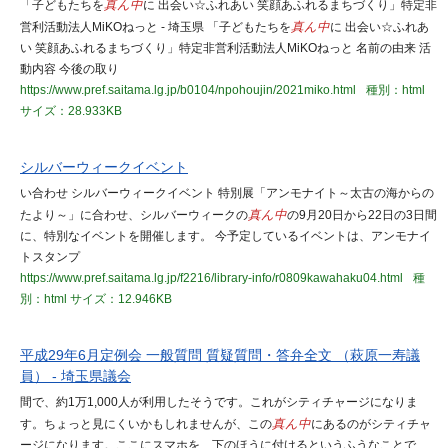
「子どもたちを
真ん中
に 出会い☆ふれあい 笑顔あふれるまちづくり」特定非
営利活動法人MiKOねっと - 埼玉県 「子どもたちを
真ん中
に 出会い☆ふれあ
い 笑顔あふれるまちづくり」特定非営利活動法人MiKOねっと 名前の由来 活
動内容 今後の取り
https://www.pref.saitama.lg.jp/b0104/npohoujin/2021miko.html
種別：html
サイズ：28.933KB
シルバーウィークイベント
い合わせ シルバーウィークイベント 特別展「アンモナイト～太古の海からの
たより～」に合わせ、シルバーウィークの
真ん中
の9月20日から22日の3日間
に、特別なイベントを開催します。 今予定しているイベントは、アンモナイ
トスタンプ
https://www.pref.saitama.lg.jp/f2216/library-info/r0809kawahaku04.html
種
別：html
サイズ：12.946KB
平成29年6月定例会 一般質問 質疑質問・答弁全文 （萩原一寿議
員） - 埼玉県議会
間で、約1万1,000人が利用したそうです。これがシティチャージになりま
す。ちょっと見にくいかもしれませんが、この
真ん中
にあるのがシティチャ
ージになります。ここにスマホを、下のほうに付けるというふうなことで