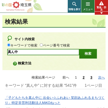
彩の国 埼玉県
緊急・防
情報を探す
メニュー
災
検索結果
サイト内検索
キーワードで検索
ページ番号で検索
検索方法
検索結果ページ
前へ
1
2
3
次へ
キーワード “真ん中” に対する結果 “541”件
1ページ目
「子どもたちを真ん中に 出会い☆ふれあい 笑顔あふれるまちづく
り」特定非営利活動法人MiKOねっと