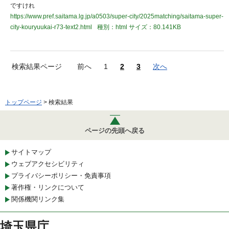
ですけれ
https://www.pref.saitama.lg.jp/a0503/super-city/2025matching/saitama-super-
city-kouryuukai-r73-text2.html
種別：html
サイズ：80.141KB
検索結果ページ
前へ
1
2
3
次へ
トップページ
> 検索結果
ページの先頭へ戻る
サイトマップ
ウェブアクセシビリティ
プライバシーポリシー・免責事項
著作権・リンクについて
関係機関リンク集
埼玉県庁