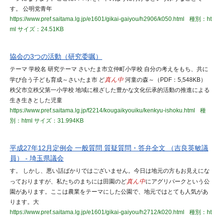
す。 公明党青年
https://www.pref.saitama.lg.jp/e1601/gikai-gaiyou/h2906/k050.html
種別：ht
ml
サイズ：24.51KB
協会の3つの活動（研究委嘱）
テーマ 学校名 研究テーマ さいたま市立仲町小学校 自分の考えをもち、共に
学び合う子ども育成～さいたま市 ど
真ん中
河童の森～（PDF：5,548KB）
秩父市立秩父第一小学校 地域に根ざした豊かな文化伝承的活動の推進による
生き生きとした児童
https://www.pref.saitama.lg.jp/f2214/kougaikyouiku/kenkyu-ishoku.html
種
別：html
サイズ：31.994KB
平成27年12月定例会 一般質問 質疑質問・答弁全文 （吉良英敏議
員） - 埼玉県議会
す。 しかし、悪い話ばかりではございません。今日は地元の方もお見えにな
っておりますが、私たちのまちには田園のど
真ん中
にアグリパークという公
園があります。ここは農業をテーマにした公園で、地元ではとても人気があ
ります。大
https://www.pref.saitama.lg.jp/e1601/gikai-gaiyou/h2712/k020.html
種別：ht