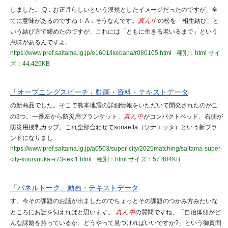
しました。 Q：お正月らしいという漠然としたイメージだったのですが、全
てに意味があるのですね！ A：そうなんです。
真ん中
の松を「相生結び」と
いう結び方で締めたのですが、これには「ともに生きる老いるまで」という
意味があるんですよ。
https://www.pref.saitama.lg.jp/e1601/ikebana/r080105.html
種別：html
サイ
ズ：44.426KB
「オープニングスピーチ」動画・資料・テキストデータ
の新商品でした。そこで熊本地震の詳細情報をいただいて開発されたのがこ
の3つ。一番左から防災用ブランケット、
真ん中
がコンパクトベッド、右側が
防災用授乳カップ。これ全部合わせてsonaetta（ソナエッタ）という新ブラ
ンドになりまし
https://www.pref.saitama.lg.jp/a0503/super-city/2025matching/saitama-super-
city-kouryuukai-r73-text1.html
種別：html
サイズ：57.404KB
「パネルトーク」動画・テキストデータ
す。今その課題のお話が出ましたのでちょっとその課題のつかみ方みたいな
ところにお話を伺えればと思います。
真ん中
の質問ですね、「自治体側がど
んな課題を持っているか、どうやって見つければいいですか?」という御質問