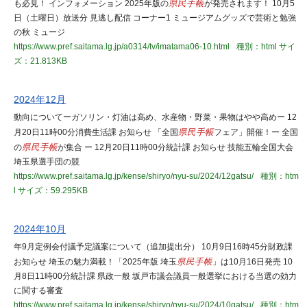
も必見！ インフォメーション 2025年版の
県民手帳
が発売されます！ 10月5
日（土曜日）放送分 見逃し配信 コーナー1 ミュージアムグッズで芸術と勉強
の秋 ミュージ
https://www.pref.saitama.lg.jp/a0314/tv/imatama06-10.html
種別：html
サイ
ズ：21.813KB
2024年12月
動向についてーガソリン・灯油は高め、水産物・野菜・果物はやや高めー 12
月20日11時00分消費生活課 お知らせ 「全国
県民手帳
フェア」開催！ー 全国
の
県民手帳
が集合 ー 12月20日11時00分統計課 お知らせ 技能五輪全国大会
埼玉県選手団の競
https://www.pref.saitama.lg.jp/kense/shiryo/nyu-su/2024/12gatsu/
種別：htm
l
サイズ：59.295KB
2024年10月
年9月定例会付議予定議案について（追加提出分） 10月9日16時45分財政課
お知らせ 埼玉の魅力満載！「2025年版 埼玉
県民手帳
」は10月16日発売 10
月8日11時00分統計課 県政一般 坂戸市議会議員一般選挙における当選の効力
に関する審査
https://www.pref.saitama.lg.jp/kense/shiryo/nyu-su/2024/10gatsu/
種別：htm