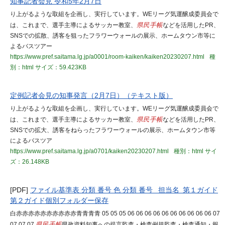
知事記者会見 令和5年2月7日
り上がるような取組を企画し、実行しています。WEリーグ気運醸成委員会で
は、これまで、選手主導によるサッカー教室、
県民手帳
などを活用したPR、
SNSでの拡散、誘客を狙ったフラワーウォールの展示、ホームタウン市等に
よるバスツアー
https://www.pref.saitama.lg.jp/a0001/room-kaiken/kaiken20230207.html
種
別：html
サイズ：59.423KB
定例記者会見の知事発言（2月7日）（テキスト版）
り上がるような取組を企画し、実行しています。WEリーグ気運醸成委員会で
は、これまで、選手主導によるサッカー教室、
県民手帳
などを活用したPR、
SNSでの拡大、誘客をねらったフラワーウォールの展示、ホームタウン市等
によるバスツア
https://www.pref.saitama.lg.jp/a0701/kaiken20230207.html
種別：html
サイ
ズ：26.148KB
[PDF]
ファイル基準表 分類 番号 色 分類 番号 担当名 第１ガイド
第２ガイド個別フォルダー保存
白赤赤赤赤赤赤赤赤赤赤青青青青 05 05 05 06 06 06 06 06 06 06 06 06 06 07
07 07 07
県民手帳
県政資料知事への提言監査・検査例規監査・検査通知・報