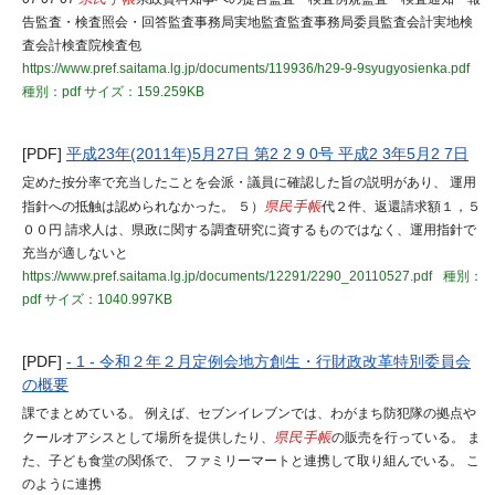
告監査・検査照会・回答監査事務局実地監査監査事務局委員監査会計実地検
査会計検査院検査包
https://www.pref.saitama.lg.jp/documents/119936/h29-9-9syugyosienka.pdf
種別：pdf
サイズ：159.259KB
[PDF]
平成23年(2011年)5月27日 第2 2 9 0号 平成2 3年5月2 7日
定めた按分率で充当したことを会派・議員に確認した旨の説明があり、 運用
指針への抵触は認められなかった。 ５）
県民手帳
代２件、返還請求額１，５
００円 請求人は、県政に関する調査研究に資するものではなく、運用指針で
充当が適しないと
https://www.pref.saitama.lg.jp/documents/12291/2290_20110527.pdf
種別：
pdf
サイズ：1040.997KB
[PDF]
- 1 - 令和２年２月定例会地方創生・行財政改革特別委員会
の概要
課でまとめている。 例えば、セブンイレブンでは、わがまち防犯隊の拠点や
クールオアシスとして場所を提供したり、
県民手帳
の販売を行っている。 ま
た、子ども食堂の関係で、 ファミリーマートと連携して取り組んでいる。 こ
のように連携