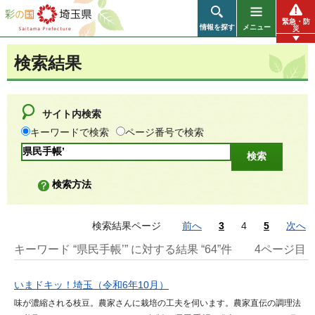
彩の国 埼玉県
緊急・防
情報を探す
メニュー
災
検索結果
サイト内検索
キーワードで検索
ページ番号で検索
検索方法
検索結果ページ
前へ
3
4
5
次へ
キーワード “県民手帳’” に対する結果 “64”件
4ページ目
いまドキッ！埼玉（令和6年10月）
味が濃縮される枝豆。農家さんに栽培の工夫を伺います。農家直伝の調理法