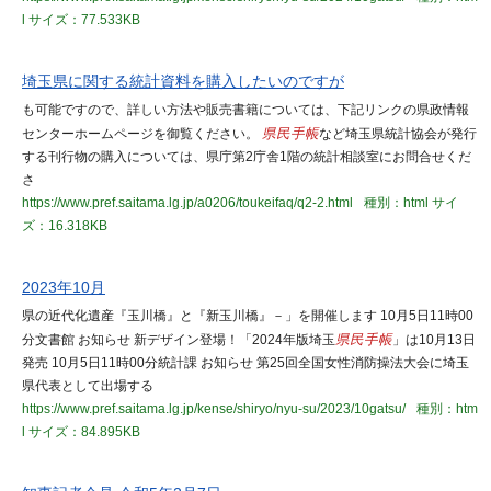
l
サイズ：77.533KB
埼玉県に関する統計資料を購入したいのですが
も可能ですので、詳しい方法や販売書籍については、下記リンクの県政情報
センターホームページを御覧ください。
県民手帳
など埼玉県統計協会が発行
する刊行物の購入については、県庁第2庁舎1階の統計相談室にお問合せくだ
さ
https://www.pref.saitama.lg.jp/a0206/toukeifaq/q2-2.html
種別：html
サイ
ズ：16.318KB
2023年10月
県の近代化遺産『玉川橋』と『新玉川橋』－」を開催します 10月5日11時00
分文書館 お知らせ 新デザイン登場！「2024年版埼玉
県民手帳
」は10月13日
発売 10月5日11時00分統計課 お知らせ 第25回全国女性消防操法大会に埼玉
県代表として出場する
https://www.pref.saitama.lg.jp/kense/shiryo/nyu-su/2023/10gatsu/
種別：htm
l
サイズ：84.895KB