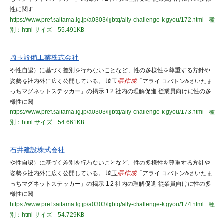
性に関す
https://www.pref.saitama.lg.jp/a0303/lgbtq/ally-challenge-kigyou/172.html
種
別：html
サイズ：55.491KB
埼玉設備工業株式会社
や性自認）に基づく差別を行わないことなど、性の多様性を尊重する方針や
姿勢を社内外に広く公開している。 埼玉
県作成
「アライ コバトン&さいたま
っちマグネットステッカー」の掲示 1 2 社内の理解促進 従業員向けに性の多
様性に関
https://www.pref.saitama.lg.jp/a0303/lgbtq/ally-challenge-kigyou/173.html
種
別：html
サイズ：54.661KB
石井建設株式会社
や性自認）に基づく差別を行わないことなど、性の多様性を尊重する方針や
姿勢を社内外に広く公開している。 埼玉
県作成
「アライ コバトン&さいたま
っちマグネットステッカー」の掲示 1 2 社内の理解促進 従業員向けに性の多
様性に関
https://www.pref.saitama.lg.jp/a0303/lgbtq/ally-challenge-kigyou/174.html
種
別：html
サイズ：54.729KB