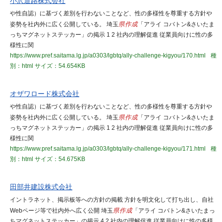
小沢道路株式会社
や性自認）に基づく差別を行わないことなど、性の多様性を尊重する方針や
姿勢を社内外に広く公開している。 埼玉
県作成
「アライ コバトン&さいたま
っちマグネットステッカー」の掲示 1 2 社内の理解促進 従業員向けに性の多
様性に関
https://www.pref.saitama.lg.jp/a0303/lgbtq/ally-challenge-kigyou/170.html
種
別：html
サイズ：54.654KB
オザワロード株式会社
や性自認）に基づく差別を行わないことなど、性の多様性を尊重する方針や
姿勢を社内外に広く公開している。 埼玉
県作成
「アライ コバトン&さいたま
っちマグネットステッカー」の掲示 1 2 社内の理解促進 従業員向けに性の多
様性に関
https://www.pref.saitama.lg.jp/a0303/lgbtq/ally-challenge-kigyou/171.html
種
別：html
サイズ：54.675KB
田部井建設株式会社
イントラネット、掲示板等への方針の掲載 方針を明文化して打ち出し、自社
Webページ等で社内外へ広く公開 埼玉
県作成
「アライ コバトン&さいたまっ
ちマグネットステッカー」の掲示 4 2 社内の理解促進 従業員向けに性の多様