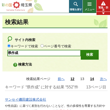
彩の国 埼玉県
緊急・防
情報を探す
メニュー
災
検索結果
サイト内検索
キーワードで検索
ページ番号で検索
検索方法
検索結果ページ
前へ
12
13
14
次へ
キーワード “県作成” に対する結果 “552”件
13ページ目
サンセイ磯田建設株式会社
や性自認）に基づく差別を行わないことなど、性の多様性を尊重する方針や