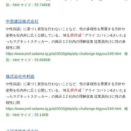
別：html
サイズ：55.746KB
中里建設株式会社
や性自認）に基づく差別を行わないことなど、性の多様性を尊重する方針や
姿勢を社内外に広く公開している。 埼玉
県作成
「アライ コバトン&さいたま
っちマグネットステッカー」の掲示 1 2 社内の理解促進 従業員向けに性の多
様性に関
https://www.pref.saitama.lg.jp/a0303/lgbtq/ally-challenge-kigyou/168.html
種
別：html
サイズ：55.688KB
株式会社中村組
や性自認）に基づく差別を行わないことなど、性の多様性を尊重する方針や
姿勢を社内外に広く公開している。 埼玉
県作成
「アライ コバトン&さいたま
っちマグネットステッカー」の掲示 1 2 社内の理解促進 従業員向けに性の多
様性に関
https://www.pref.saitama.lg.jp/a0303/lgbtq/ally-challenge-kigyou/169.html
種
別：html
サイズ：55.14KB