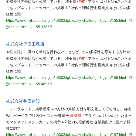
姿勢を社内外に広く公開している。 埼玉
県作成
「アライ コバトン&さいたま
っちマグネットステッカー」の掲示 1 2 社内の理解促進 従業員向けに性の多
様性に関
https://www.pref.saitama.lg.jp/a0303/lgbtq/ally-challenge-kigyou/165.html
種
別：html
サイズ：55.338KB
株式会社早田工務店
や性自認）に基づく差別を行わないことなど、性の多様性を尊重する方針や
姿勢を社内外に広く公開している。 埼玉
県作成
「アライ コバトン&さいたま
っちマグネットステッカー」の掲示 1 2 社内の理解促進 従業員向けに性の多
様性に関
https://www.pref.saitama.lg.jp/a0303/lgbtq/ally-challenge-kigyou/166.html
種
別：html
サイズ：55.469KB
株式会社井田建設
イントラネット、掲示板等への方針の掲載 方針を明文化して打ち出し、自社
Webページ等で社内外へ広く公開 埼玉
県作成
「アライ コバトン&さいたまっ
ちマグネットステッカー」の掲示 4 2 社内の理解促進 従業員向けに性の多様
性に関す
https://www.pref.saitama.lg.jp/a0303/lgbtq/ally-challenge-kigyou/167.html
種