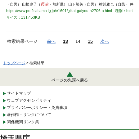
（自民） 山根史子（
民主
・無所属） 山下勝矢（自民） 横川雅也（自民） 井
https://www.pref.saitama.lg.jp/e1601/gikai-gaiyou-h2706-a.html
種別：html
サイズ：131.453KB
検索結果ページ
前へ
13
14
15
次へ
トップページ
> 検索結果
ページの先頭へ戻る
サイトマップ
ウェブアクセシビリティ
プライバシーポリシー・免責事項
著作権・リンクについて
関係機関リンク集
埼玉県庁