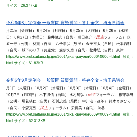
サイズ：26.377KB
令和6年6月定例会 一般質問 質疑質問・答弁全文 - 埼玉県議会
月21日（金曜日） 6月24日（月曜日） 6月25日（火曜日） 6月26日（水曜
日） 6月27日（木曜日） 藤井健志（自民） 町田皇介（
民主
フォーラム） 萩
原一寿（公明） 林薫（自民） 八子朋弘（県民） 金子裕太（自民） 松本義明
（自民） 城下のり子（共産党） 森伊久磨（自民） 松井弘（自民） 泉津
https://www.pref.saitama.lg.jp/e1601/gikai-gaiyou/r0606/r0606-4.html
種別：
html
サイズ：61.83KB
令和6年9月定例会 一般質問 質疑質問・答弁全文 - 埼玉県議会
月1日（火曜日） 10月2日（水曜日） 10月3日（木曜日） 10月4日（金曜日）
10月7日（月曜日） 木下博信（自民） 水村篤弘（
民主
フォーラム） 権守幸男
（公明） 尾花瑛仁（自民） 石川忠義（県民） 中川浩（改革） 鈴木まさひろ
（自民） 小森克己（
民主
フォーラム） 栄寛美（自民） 渋谷
https://www.pref.saitama.lg.jp/e1601/gikai-gaiyou/r0609/r0609-4.html
種別：
html
サイズ：62.313KB