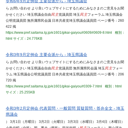
令和6年9月定例会 主要会派から - 埼玉県議会
ら お問い合わせ より良いウェブサイトにするためにみなさまのご意見をお聞
かせください 埼玉県議会自由
民主
党議員団 埼玉
民主
フォーラム 埼玉県議会
公明党議員団 無所属県民会議 日本共産党埼玉県議会議員団 ページ番号：260
422 掲
https://www.pref.saitama.lg.jp/e1601/gikai-gaiyou/r0609/r0609-8.html
種別：
html
サイズ：24.776KB
令和3年9月定例会 主要会派から - 埼玉県議会
ら お問い合わせ より良いウェブサイトにするためにみなさまのご意見をお聞
かせください 埼玉県議会自由
民主
党議員団 無所属県民会議 埼玉
民主
フォー
ラム 埼玉県議会公明党議員団 日本共産党埼玉県議会議員団 ページ番号：206
720 掲
https://www.pref.saitama.lg.jp/e1601/gikai-gaiyou/r0309-7.html
種別：html
サイズ：25.255KB
令和3年2月定例会 代表質問・一般質問 質疑質問・答弁全文 - 埼玉
県議会
） 3月1日（月曜日） 3月2日（火曜日） 3月3日（水曜日） 3月4日（木曜日）