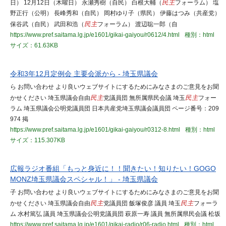
日） 12月12日（木曜日） 永瀬秀樹（自民） 白根大輔（
民主
フォーラム） 塩
野正行（公明） 長峰秀和（自民） 岡村ゆり子（県民） 伊藤はつみ（共産党）
保谷武（自民） 武田和浩（
民主
フォーラム） 渡辺聡一郎（自
https://www.pref.saitama.lg.jp/e1601/gikai-gaiyou/r0612/4.html
種別：html
サイズ：61.63KB
令和3年12月定例会 主要会派から - 埼玉県議会
ら お問い合わせ より良いウェブサイトにするためにみなさまのご意見をお聞
かせください 埼玉県議会自由
民主
党議員団 無所属県民会議 埼玉
民主
フォー
ラム 埼玉県議会公明党議員団 日本共産党埼玉県議会議員団 ページ番号：209
974 掲
https://www.pref.saitama.lg.jp/e1601/gikai-gaiyou/r0312-8.html
種別：html
サイズ：115.307KB
広報ラジオ番組「もっと身近に！！聞きたい！知りたい！GOGO
MONZ埼玉県議会スペシャル！」 - 埼玉県議会
子 お問い合わせ より良いウェブサイトにするためにみなさまのご意見をお聞
かせください 埼玉県議会自由
民主
党議員団 飯塚俊彦 議員 埼玉
民主
フォーラ
ム 水村篤弘 議員 埼玉県議会公明党議員団 萩原一寿 議員 無所属県民会議 松坂
https://www.pref.saitama.lg.jp/e1601/gikai-radio/r06-radio.html
種別：html