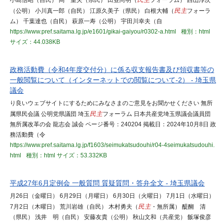
小島信昭（自民） 岡 重夫（県民） 田並尚明（
民主
フォーラム） 西山淳次
（公明） 小川真一郎（自民） 江原久美子（県民） 白根大輔（
民主
フォーラ
ム） 千葉達也（自民） 萩原一寿（公明） 宇田川幸夫（自
https://www.pref.saitama.lg.jp/e1601/gikai-gaiyou/r0302-a.html
種別：html
サイズ：44.038KB
政務活動費（令和4年度交付分）に係る収支報告書及び領収書等の
一般閲覧について（インターネットでの閲覧について-2） - 埼玉県
議会
り良いウェブサイトにするためにみなさまのご意見をお聞かせください 無所
属県民会議 公明党県議団 埼玉
民主
フォーラム 日本共産党埼玉県議会議員団
無所属改革の会 龍志会 誠会 ページ番号：240204 掲載日：2024年10月8日 政
務活動費（令
https://www.pref.saitama.lg.jp/f1603/seimukatsudouhi/r04-4seimukatsudouhi.
html
種別：html
サイズ：53.332KB
平成27年6月定例会 一般質問 質疑質問・答弁全文 - 埼玉県議会
月26日（金曜日） 6月29日（月曜日） 6月30日（火曜日） 7月1日（水曜日）
7月2日（木曜日） 荒川岩雄（自民） 木村勇夫（
民主
・無所属） 醍醐 清
（県民） 浅井 明（自民） 安藤友貴（公明） 秋山文和（共産党） 飯塚俊彦