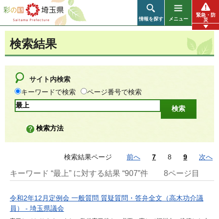
彩の国 埼玉県
緊急・防
情報を探す
メニュー
災
検索結果
サイト内検索
キーワードで検索
ページ番号で検索
検索方法
検索結果ページ
前へ
7
8
9
次へ
キーワード “最上” に対する結果 “907”件
8ページ目
令和2年12月定例会 一般質問 質疑質問・答弁全文（高木功介議
員） - 埼玉県議会