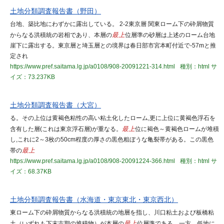
土地分類調査報告書（野田）
台地、築比地にわずかに露出している。 2-2東京層 関東ローム下の砕屑物質
からなる洪積統の岩相であり、本層の
最上
位層準の砂層は上述のローム台地
崖下に露出する。東京層と埼玉層との境界は春日部市宮本町付近で-57mと推
定され
https://www.pref.saitama.lg.jp/a0108/908-20091221-314.html
種別：html
サ
イズ：73.237KB
土地分類調査報告書（大宮）
る。その上位は黄褐色粘性の高い粘土化したローム,更に上位に黄褐色浮石を
含有した層(これは東京浮石層)が重なる。
最上
位に褐色～黄褐色ロームが堆積
し,これに2～3枚の50cm程度の厚さの黒色粗ぼうな亀裂帯がある。この黒色
帯の
最上
https://www.pref.saitama.lg.jp/a0108/908-20091224-366.html
種別：html
サ
イズ：68.37KB
土地分類調査報告書（水海道・東京東北・東京西北）
東ローム下の砕屑物質からなる洪積統の地層を指し、川口粘土および板橋粘
土（いずれも下末吉期の堆積物）が本層の
最上
位層準である。一方、低地に