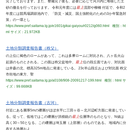
完了しております。また、整備完了後も、必要に応じて河川内に堆積した土
砂の撤去を行っております。 令和元年度には
最上
流部や柳橋 付近で、令和2
年度には競馬場調節池内で、「防災・減災、国土強靭化のための3か年緊急対
策」の一環とし
https://www.pref.saitama.lg.jp/e1601/gikai-gaiyou/r0212/g060.html
種別：ht
ml
サイズ：21.972KB
土地分類調査報告書（秩父）
の上位に褐色のロームがあって、これは多摩ロームに対比され、八ヶ岳火山
起源のものとされる。この面は秩父盆地中、
最上
位の段丘面であり、対比面
は井森の北、標高325m地点に発達している。 23c羊山段丘および対比面 秩父
市街地の東方、聖
https://www.pref.saitama.lg.jp/a0108/908-20091217-199.html
種別：html
サ
イズ：99.668KB
土地分類調査報告書（古河）
付近にある層厚5mの礫層がほぼ水平に三田ヶ谷～北川辺町方面に発達してい
る。従って、低地ではこの礫層が洪積銃の
最上
位層準のものとなり、N値は
高く30～50となる。この礫層は埼玉層（上部層）のものである。 地域内に分
布する地層およ