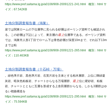
https://www.pref.saitama.lg.jp/a0108/908-20091221-241.html
種別：html
サ
イズ：67.542KB
土地分類調査報告書（鴻巣）
崖では関東ロームの下位層準に見られる砂層はボーリング資料でも確認され
る。この砂層は下記によって、東京層の
最上
位層準である。ボーリング資料
では、鴻巣市人形1丁目でローム下は青色砂層が深度10mまで、それ以下13m
までは粘
https://www.pref.saitama.lg.jp/a0108/908-20091221-265.html
種別：html
サ
イズ：110.463KB
土地分類調査報告書（十石峠・万場）
。緑色準片岩、黒色準片岩、石英片岩を主体とする柏木層群、上位に輝緑凝
灰岩、暗灰色粘板岩、チャートからなる万場層群、
最上
位に硬砂岩、粘板
岩、チャートとともに互層を形成する上舎田層群からなる。しかも3層群はゆ
るい褶曲構造を
https://www.pref.saitama.lg.jp/a0108/908-20091221-295.html
種別：html
サ
イズ：75.594KB