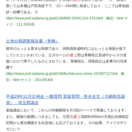
置いては本層は戸田高校下で、-22～-43m間に発達しており、ここでは青色細
砂～砂礫である。 2-
https://www.pref.saitama.lg.jp/a0108/908-20091224-379.html
種別：html
サ
イズ：111.505KB
土地分類調査報告書（青梅）
後半のもっとも寒冷な時期であり、拝島両形成時代にはもっとも海面が低下
していたといわれている。立川ロームの
最上
部は青柳段丘形成中からその直
後にかけて降下したものとされている。 青柳段丘・拝島段丘は多摩川の河床
礫で
https://www.pref.saitama.lg.jp/a0108/tochibunrui-ohme-20100712.html
種
別：html
サイズ：253.091KB
平成29年12月定例会 一般質問 質疑質問・答弁全文（大嶋和浩議
員） - 埼玉県議会
進協議会において、これらの外敵駆除を月1回のペースで実施しております。
また、駆除の範囲につきましても、元荒川
最上
流部約400mの天然記念物指定
区間から逐次隣接する生息域にも広げております。 その結果、アメリカザリ
ガニにつ