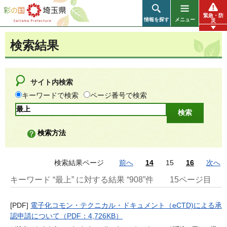
彩の国 埼玉県
緊急・防
情報を探す
メニュー
災
検索結果
サイト内検索
キーワードで検索
ページ番号で検索
検索方法
検索結果ページ
前へ
14
15
16
次へ
キーワード “最上” に対する結果 “908”件
15ページ目
[PDF]
電子化コモン・テクニカル・ドキュメント（eCTD)による承
認申請について（PDF：4,726KB）