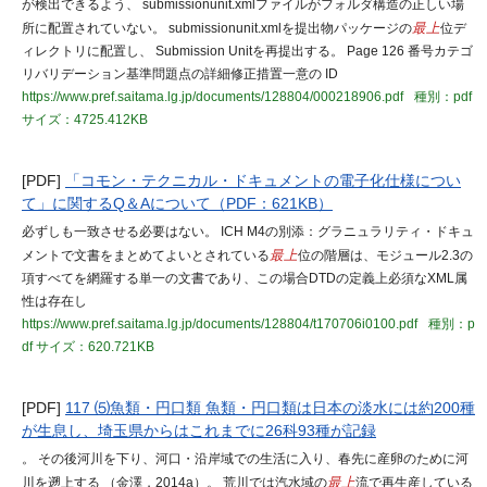
が検出できるよう、 submissionunit.xmlファイルがフォルダ構造の正しい場
所に配置されていない。 submissionunit.xmlを提出物パッケージの
最上
位デ
ィレクトリに配置し、 Submission Unitを再提出する。 Page 126 番号カテゴ
リバリデーション基準問題点の詳細修正措置一意の ID
https://www.pref.saitama.lg.jp/documents/128804/000218906.pdf
種別：pdf
サイズ：4725.412KB
[PDF]
「コモン・テクニカル・ドキュメントの電子化仕様につい
て」に関するQ＆Aについて（PDF：621KB）
必ずしも一致させる必要はない。 ICH M4の別添：グラニュラリティ・ドキュ
メントで文書をまとめてよいとされている
最上
位の階層は、モジュール2.3の
項すべてを網羅する単一の文書であり、この場合DTDの定義上必須なXML属
性は存在し
https://www.pref.saitama.lg.jp/documents/128804/t170706i0100.pdf
種別：p
df
サイズ：620.721KB
[PDF]
117 ⑸魚類・円口類 魚類・円口類は日本の淡水には約200種
が生息し、埼玉県からはこれまでに26科93種が記録
。 その後河川を下り、河口・沿岸域での生活に入り、春先に産卵のために河
川を遡上する （金澤，2014a）。 荒川では汽水域の
最上
流で再生産している