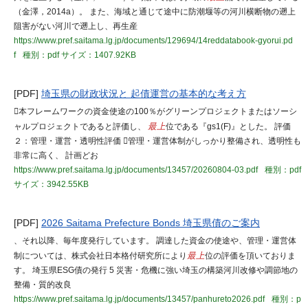
（金澤，2014a）。 また、海域と通じて途中に防潮堰等の河川横断物の遡上
阻害がない河川で遡上し、再生産
https://www.pref.saitama.lg.jp/documents/129694/14reddatabook-gyorui.pd
f
種別：pdf
サイズ：1407.92KB
[PDF]
埼玉県の財政状況と 起債運営の基本的な考え方
本フレームワークの資金使途の100％がグリーンプロジェクトまたはソーシ
ャルプロジェクトであると評価し、
最上
位である『gs1(F)』とした。 評価
２：管理・運営・透明性評価 管理・運営体制がしっかり整備され、透明性も
非常に高く、 計画どお
https://www.pref.saitama.lg.jp/documents/13457/20260804-03.pdf
種別：pdf
サイズ：3942.55KB
[PDF]
2026 Saitama Prefecture Bonds 埼玉県債のご案内
、それ以降、毎年度発行しています。 調達した資金の使途や、管理・運営体
制については、株式会社日本格付研究所により
最上
位の評価を頂いておりま
す。 埼玉県ESG債の発行 5 災害・危機に強い埼玉の構築河川改修や調節地の
整備・質的改良
https://www.pref.saitama.lg.jp/documents/13457/panhureto2026.pdf
種別：p