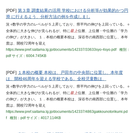
[PDF]
第３章 調査結果の活用 学校における分析等が効果的かつ円
滑 に行えるよう、分析方法の例を作成しまし
況 ○数学の学力のレベルが５上昇しており、県平均の伸びを上回っている。 ○
全体的に大きな伸びが見られるが、特に
最上
位層、上位層・中位層の「学力
の伸び」が大きい。 １．本校の概要本校は、深谷市の南西部に位置し、本年
度は、開校72周年を迎え
https://www.pref.saitama.lg.jp/documents/142337/33633syo-4syo.pdf
種別：
pdf
サイズ：6004.745KB
[PDF]
１本校の概要 本校は、戸田市の中央部に位置し、本年度
は、開校46周年を迎える学校である。全校児童数は、
況 ○数学の学力のレベルが５上昇しており、県平均の伸びを上回っている。 ○
全体的に大きな伸びが見られるが、特に
最上
位層、上位層・中位層の「学力
の伸び」が大きい。 １．本校の概要本校は、深谷市の南西部に位置し、本年
度は、開校72周年を迎え
https://www.pref.saitama.lg.jp/documents/142337/4863gakkounotorikumi.pd
f
種別：pdf
サイズ：4017.114KB