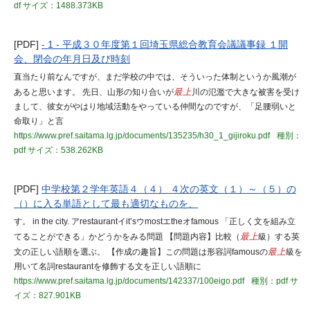
df
サイズ：1488.373KB
[PDF]
- 1 - 平成３０年度第１回埼玉県総合教育会議議事録 １開
会、閉会の年月日及び時刻
直当たり前なんですが、まだ学校の中では、そういった体制というか風潮が
あると思います。 先日、山形の知り合いが
最上
川の氾濫で大きな被害を受け
まして、彼女がやはり地域活動をやっている仲間なのですが、「足腰弱いと
命取り」と言
https://www.pref.saitama.lg.jp/documents/135235/h30_1_gijiroku.pdf
種別：
pdf
サイズ：538.262KB
[PDF]
中学校第２学年英語４（４） ４次の英文（１）～（５）の
（）に入る単語として最も適切なものを、
す。 in the city. アrestaurantイit’sウmostエtheオfamous 「正しく文を組み立
てることができる」かどうかをみる問題 【問題内容】比較（
最上
級）する英
文の正しい語順を選ぶ。 【作成の趣旨】この問題は形容詞famousの
最上
級を
用いて名詞restaurantを修飾する文を正しい語順に
https://www.pref.saitama.lg.jp/documents/142337/100eigo.pdf
種別：pdf
サ
イズ：827.901KB