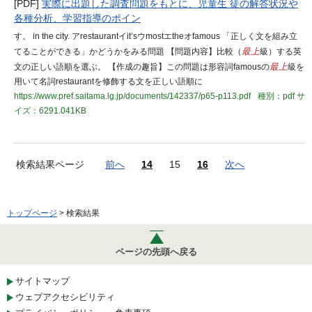
[PDF]
実際に出題した調査問題をもとに、児童生 徒の解答状況や
各種分析、学習指導のポイン
す。 in the city. アrestaurantイit’sウmostエtheオfamous 「正しく文を組み立
てることができる」かどうかをみる問題 【問題内容】比較（
最上
級）する英
文の正しい語順を選ぶ。 【作成の趣旨】この問題は形容詞famousの
最上
級を
用いて名詞restaurantを修飾する文を正しい語順に
https://www.pref.saitama.lg.jp/documents/142337/p65-p113.pdf
種別：pdf
サ
イズ：6291.041KB
検索結果ページ
前へ
14
15
16
次へ
トップページ
> 検索結果
ページの先頭へ戻る
サイトマップ
ウェブアクセシビリティ