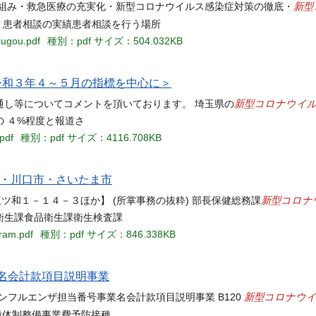
新型
り組み・救急医療の充実化・新型コロナウイルス感染症対策の徹底・
9）患者相談の実績患者相談を行う場所
ougou.pdf
種別：pdf
サイズ：504.032KB
令和３年４～５月の指標を中心に＞
新型コロナウイ
通し等についてコメントを頂いております。 埼玉県の
 ４%程度と報道さ
pdf
種別：pdf
サイズ：4116.708KB
県・川口市・さいたま市
新型コロナ
ツ和１－１４－３ほか】 (所掌事務の抜粋) 部長保健総務課
衛生課食品衛生課衛生検査課
ram.pdf
種別：pdf
サイズ：846.338KB
業名会計款項目説明事業
新型コロナウ
ンフルエンザ担当番号事業名会計款項目説明事業 B120
種体制整備事業費予防接種