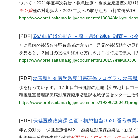
ついて・2021年度年次報告・救急医療・地域医療連携の取
チン接
種の対応拡大・2022年度への取り組み （様式例第1
https://www.pref.saitama.lg.jp/documents/18684/4gixyoudas
[PDF]
彩の国経済の動き －埼玉県経済動向調査－ ＜
とに県内の経済各分野有識者の方々に、足元の経済動向や見
を見ると、２回目の接種を終えた方は６月半ば時点で県人口の
https://www.pref.saitama.lg.jp/documents/190197/reiwa0306.
[PDF]
埼玉県社会医学系専門医研修プログラム 埼玉
供を行っています。 17 川口市保健部の組織【所在地川口市三
種推進室管理課疾病対策課健康増進課地域保健センター生活
https://www.pref.saitama.lg.jp/documents/19296/060401prog
[PDF]
保健医療政策課 企画・構想担当 3526 番号事
年との対比 ―保健医療部B13― 感染症対策課感染症・新型イ
新型コロナウイルスワクチン接
制整備事業費衛生費予防費