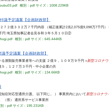
youbu03.pdf
種別：pdf
サイズ：1008.229KB
臨時会付議予定議案【企画財政部】
規模２７２億３３２万７千円内容 （補正後累計2兆2,075億9,098万7千円）
61万4千円 埼玉県知事記者会見令和３年５月１０日②
hogi.pdf
種別：pdf
サイズ：645.444KB
時会付議予定議案【企画財政部】
新型コロナウ
る酒類販売事業者等への支援 ２億９，１０９万９千円 ○
億５，１２７万３千円・中小企業の共
hogi.pdf
種別：pdf
サイズ：134.66KB
日
新型コロナウ
知症対応型通所介護。 以下同じ。 ） 事業所内において
。 （答） 通所系サービス事業所
別：pdf
サイズ：195.231KB