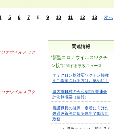
4
5
6
7
8
9
10
11
12
13
次へ
関連情報
コロナウイルスワク
“新型コロナウイルスワクチ
ン接”
に関する県政ニュース
オミクロン株対応ワクチン接種
をご希望される方はお早めに！
コロナウイルスワク
県内市町村の令和5年度普通会
計決算概要（速報）
看護職員の確保・定着に向けた
処遇改善等に係る厚生労働大臣
政務...