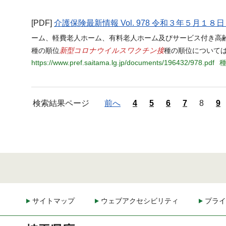
[PDF]
介護保険最新情報 Vol. 978 令和３年５月１８
ーム、軽費老人ホーム、有料老人ホーム及びサービス付き高齢
新型コロナウイルスワクチン接
種の順位
種の順位について
https://www.pref.saitama.lg.jp/documents/196432/978.pdf
種
検索結果ページ
前へ
4
5
6
7
8
9
サイトマップ
ウェブアクセシビリティ
プライ