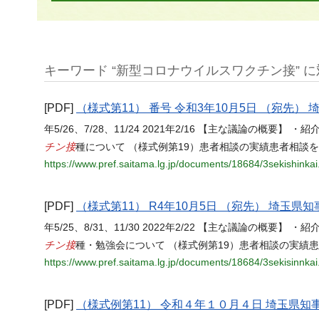
キーワード “新型コロナウイルスワクチン接” に対
[PDF]
（様式第11） 番号 令和3年10月5日 （宛先）
年5/26、7/28、11/24 2021年2/16 【主な議論の
チン接
種について （様式例第19）患者相談の実績患者相談
https://www.pref.saitama.lg.jp/documents/18684/3sekishinkai
[PDF]
（様式第11） R4年10月5日 （宛先） 埼玉県知
年5/25、8/31、11/30 2022年2/22 【主な議論の
チン接
種・勉強会について （様式例第19）患者相談の実績
https://www.pref.saitama.lg.jp/documents/18684/3sekisinnkai
[PDF]
（様式例第11） 令和４年１０月４日 埼玉県知