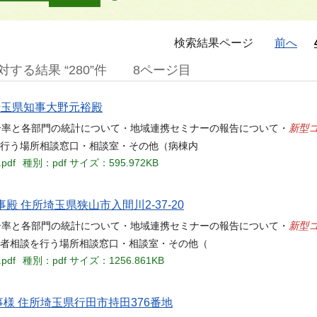
検索結果ページ
前へ
する結果 “280”件
8ページ目
 埼玉県知事大野元裕殿
新型
概要】 ・紹介率と各部門の統計について・地域連携セミナーの報告について・
を行う場所相談窓口・相談室・その他（病棟内
.pdf
種別：pdf
サイズ：595.972KB
事殿 住所埼玉県狭山市入間川2-37-20
新型
概要】 ・紹介率と各部門の統計について・地域連携セミナーの報告について・
患者相談を行う場所相談窓口・相談室・その他（
.pdf
種別：pdf
サイズ：1256.861KB
事様 住所埼玉県行田市持田376番地