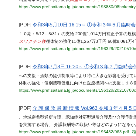
https://www.pref.saitama.lg.jp/documents/193830/08hokenir
[PDF]
令和3年5月10日 16:15～ ①令和３年５月
１０期：5/12～5/31）の支給 200億1,014万円補正予算の
スワクチン接
種体制の強化11億1,257万3千円 60億8,0
https://www.pref.saitama.lg.jp/documents/196329/20210510c
[PDF]
令和3年7月8日 16:30～ ①令和３年７月臨
への支援・酒類の提供制限等により特に大きな影響を受けてい
体制の強化・個別接種促進に向けた医療機関への支援１１８
https://www.pref.saitama.lg.jp/documents/196329/20210708c
[PDF]
介 護 保 険 最 新 情 報 Vol.963 令和３年４月 5 
、地域密着型通所介護、認知症対応型通所介護及び介護予防認
を実施する場合、 介護報酬等の取扱い等はどのようになるか
https://www.pref.saitama.lg.jp/documents/196432/963.pdf
種