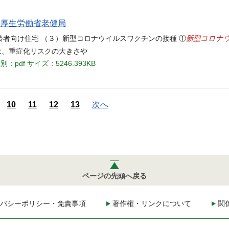
日 厚生労働省老健局
新型コロナ
者向け住宅 （３）新型コロナウイルスワクチンの接種 ①
は、重症化リスクの大きさや
別：pdf
サイズ：5246.393KB
10
11
12
13
次へ
ページの先頭へ戻る
バシーポリシー・免責事項
著作権・リンクについて
関