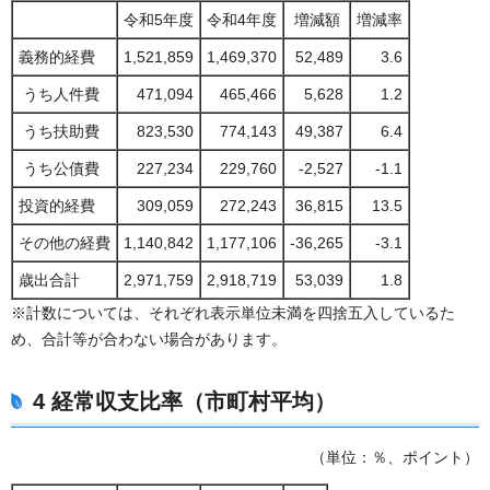
令和5年度
令和4年度
増減額
増減率
義務的経費
1,521,859
1,469,370
52,489
3.6
うち人件費
471,094
465,466
5,628
1.2
うち扶助費
823,530
774,143
49,387
6.4
うち公債費
227,234
229,760
-2,527
-1.1
投資的経費
309,059
272,243
36,815
13.5
その他の経費
1,140,842
1,177,106
-36,265
-3.1
歳出合計
2,971,759
2,918,719
53,039
1.8
※計数については、それぞれ表示単位未満を四捨五入しているた
め、合計等が合わない場合があります。
4 経常収支比率（市町村平均）
（単位：％、ポイント）