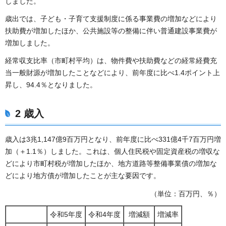
しました。
歳出では、子ども・子育て支援制度に係る事業費の増加などにより
扶助費が増加したほか、公共施設等の整備に伴い普通建設事業費が
増加しました。
経常収支比率（市町村平均）は、物件費や扶助費などの経常経費充
当一般財源が増加したことなどにより、前年度に比べ1.4ポイント上
昇し、94.4％となりました。
2 歳入
歳入は3兆1,147億9百万円となり、前年度に比べ331億4千7百万円増
加（＋1.1％）しました。これは、個人住民税や固定資産税の増収な
どにより市町村税が増加したほか、地方道路等整備事業債の増加な
どにより地方債が増加したことが主な要因です。
（単位：百万円、％）
令和5年度
令和4年度
増減額
増減率