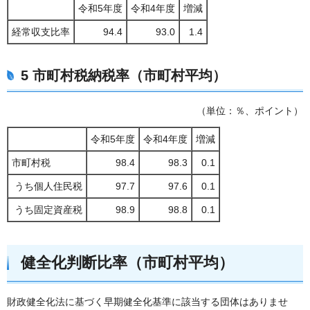
令和5年度
令和4年度
増減
経常収支比率
94.4
93.0
1.4
5 市町村税納税率（市町村平均）
（単位：％、ポイント）
令和5年度
令和4年度
増減
市町村税
98.4
98.3
0.1
うち個人住民税
97.7
97.6
0.1
うち固定資産税
98.9
98.8
0.1
健全化判断比率（市町村平均）
財政健全化法に基づく早期健全化基準に該当する団体はありませ