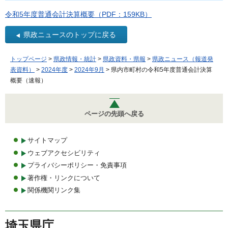
令和5年度普通会計決算概要（PDF：159KB）
県政ニュースのトップに戻る
トップページ
>
県政情報・統計
>
県政資料・県報
>
県政ニュース（報道発
表資料）
>
2024年度
>
2024年9月
> 県内市町村の令和5年度普通会計決算
概要（速報）
ページの先頭へ戻る
サイトマップ
ウェブアクセシビリティ
プライバシーポリシー・免責事項
著作権・リンクについて
関係機関リンク集
埼玉県庁