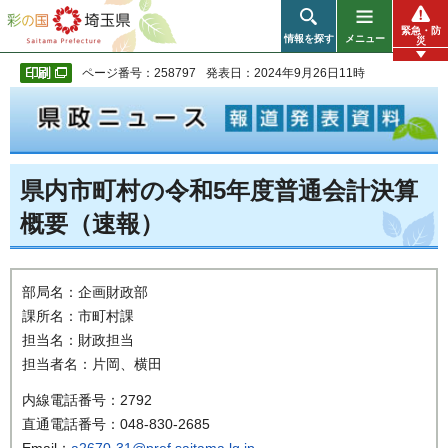
彩の国 埼玉県
緊急・防
情報を探す
メニュー
災
ページ番号：258797
発表日：2024年9月26日11時
県内市町村の令和5年度普通会計決算
概要（速報）
部局名：企画財政部
課所名：市町村課
担当名：財政担当
担当者名：片岡、横田
内線電話番号：2792
直通電話番号：048-830-2685
Email：
a2670-31@pref.saitama.lg.jp