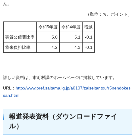
ん。
（単位：％、ポイント）
令和5年度
令和4年度
増減
実質公債費比率
5.0
5.1
-0.1
将来負担比率
4.2
4.3
-0.1
詳しい資料は、市町村課のホームページに掲載しています。
URL：
http://www.pref.saitama.lg.jp/a0107/zaiseitantou/r5nendokes
san.html
報道発表資料（ダウンロードファイ
ル）