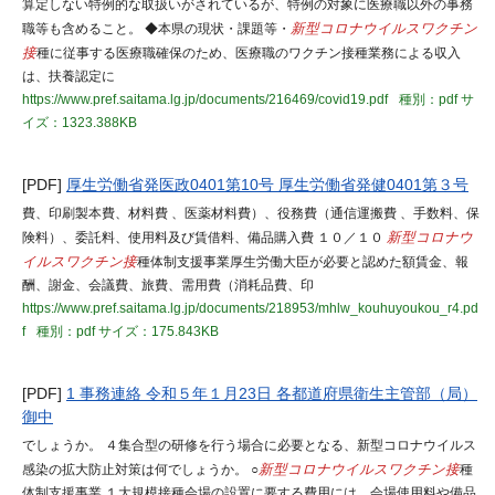
算定しない特例的な取扱いがされているが、特例の対象に医療職以外の事務
職等も含めること。 ◆本県の現状・課題等・
新型コロナウイルスワクチン
接
種に従事する医療職確保のため、医療職のワクチン接種業務による収入
は、扶養認定に
https://www.pref.saitama.lg.jp/documents/216469/covid19.pdf
種別：pdf
サ
イズ：1323.388KB
[PDF]
厚生労働省発医政0401第10号 厚生労働省発健0401第３号
費、印刷製本費、材料費 、医薬材料費）、役務費（通信運搬費 、手数料、保
険料）、委託料、使用料及び賃借料、備品購入費 １０／１０
新型コロナウ
イルスワクチン接
種体制支援事業厚生労働大臣が必要と認めた額賃金、報
酬、謝金、会議費、旅費、需用費（消耗品費、印
https://www.pref.saitama.lg.jp/documents/218953/mhlw_kouhuyoukou_r4.pd
f
種別：pdf
サイズ：175.843KB
[PDF]
1 事務連絡 令和５年１月23日 各都道府県衛生主管部（局）
御中
でしょうか。 ４集合型の研修を行う場合に必要となる、新型コロナウイルス
感染の拡大防止対策は何でしょうか。 ○
新型コロナウイルスワクチン接
種
体制支援事業 １大規模接種会場の設置に要する費用には、会場使用料や備品