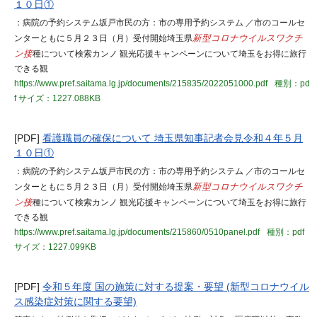
１０日①
：病院の予約システム坂戸市民の方：市の専用予約システム ／市のコールセ
ンターともに５月２３日（月）受付開始埼玉県
新型コロナウイルスワクチ
ン接
種について検索カンノ 観光応援キャンペーンについて埼玉をお得に旅行
できる観
https://www.pref.saitama.lg.jp/documents/215835/2022051000.pdf
種別：pd
f
サイズ：1227.088KB
[PDF]
看護職員の確保について 埼玉県知事記者会見令和４年５月
１０日①
：病院の予約システム坂戸市民の方：市の専用予約システム ／市のコールセ
ンターともに５月２３日（月）受付開始埼玉県
新型コロナウイルスワクチ
ン接
種について検索カンノ 観光応援キャンペーンについて埼玉をお得に旅行
できる観
https://www.pref.saitama.lg.jp/documents/215860/0510panel.pdf
種別：pdf
サイズ：1227.099KB
[PDF]
令和５年度 国の施策に対する提案・要望 (新型コロナウイル
ス感染症対策に関する要望)