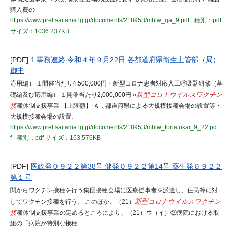
購入費の
https://www.pref.saitama.lg.jp/documents/218953/mhlw_qa_9.pdf
種別：pdf
サイズ：1036.237KB
[PDF]
1 事務連絡 令和４年９月22日 各都道府県衛生主管部（局）
御中
応用編） １開催当たり4,500,000円・新型コロナ患者対応人工呼吸器研修（基
礎編及び応用編） １開催当たり2,000,000円 ○
新型コロナウイルスワクチン
接
種体制支援事業 【上限額】 Ａ．都道府県による大規模接種会場の設置等・
大規模接種会場の設置、
https://www.pref.saitama.lg.jp/documents/218953/mhlw_toriatukai_9_22.pd
f
種別：pdf
サイズ：163.576KB
[PDF]
医政発０９２２第38号 健発０９２２第14号 薬生発０９２２
第１号
関からワクチン接種を行う集団接種会場に医療従事者を派遣し、住民等に対
してワクチン接種を行う。 このほか、（21）
新型コロナウイルスワクチン
接
種体制支援事業の定めるところにより、（21）ウ（イ）②病院における取
組の「病院が特別な接種