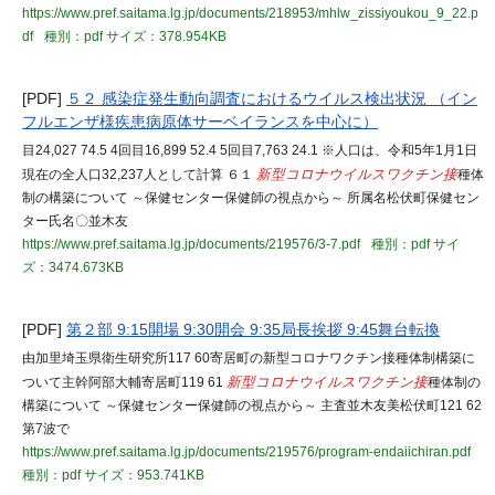
https://www.pref.saitama.lg.jp/documents/218953/mhlw_zissiyoukou_9_22.p
df
種別：pdf
サイズ：378.954KB
[PDF]
５２ 感染症発生動向調査におけるウイルス検出状況 （イン
フルエンザ様疾患病原体サーベイランスを中心に）
目24,027 74.5 4回目16,899 52.4 5回目7,763 24.1 ※人口は、令和5年1月1日
現在の全人口32,237人として計算 ６１
新型コロナウイルスワクチン接
種体
制の構築について ～保健センター保健師の視点から～ 所属名松伏町保健セン
ター氏名〇並木友
https://www.pref.saitama.lg.jp/documents/219576/3-7.pdf
種別：pdf
サイ
ズ：3474.673KB
[PDF]
第２部 9:15開場 9:30開会 9:35局長挨拶 9:45舞台転換
由加里埼玉県衛生研究所117 60寄居町の新型コロナワクチン接種体制構築に
ついて主幹阿部大輔寄居町119 61
新型コロナウイルスワクチン接
種体制の
構築について ～保健センター保健師の視点から～ 主査並木友美松伏町121 62
第7波で
https://www.pref.saitama.lg.jp/documents/219576/program-endaiichiran.pdf
種別：pdf
サイズ：953.741KB