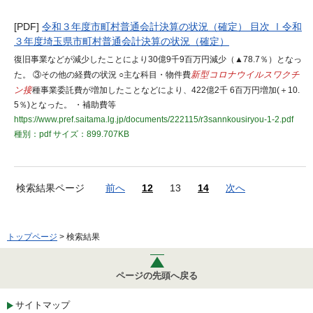
[PDF]
令和３年度市町村普通会計決算の状況（確定） 目次 Ⅰ令和
３年度埼玉県市町村普通会計決算の状況（確定）
復旧事業などが減少したことにより30億9千9百万円減少（▲78.7％）となっ
た。 ③その他の経費の状況 ○主な科目・物件費
新型コロナウイルスワクチ
ン接
種事業委託費が増加したことなどにより、422億2千 6百万円増加(＋10.
5％)となった。 ・補助費等
https://www.pref.saitama.lg.jp/documents/222115/r3sannkousiryou-1-2.pdf
種別：pdf
サイズ：899.707KB
検索結果ページ
前へ
12
13
14
次へ
トップページ
> 検索結果
ページの先頭へ戻る
サイトマップ