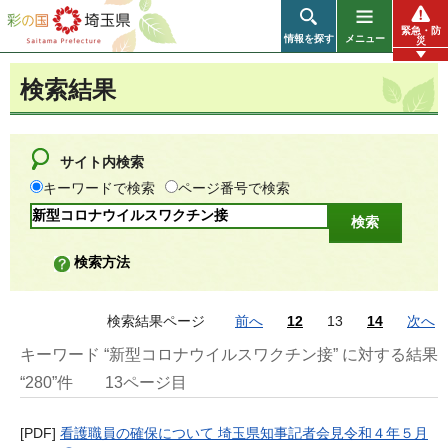
彩の国 埼玉県
緊急・防
情報を探す
メニュー
災
検索結果
サイト内検索
キーワードで検索
ページ番号で検索
検索方法
検索結果ページ
前へ
12
13
14
次へ
キーワード “新型コロナウイルスワクチン接” に対する結果
“280”件
13ページ目
[PDF]
看護職員の確保について 埼玉県知事記者会見令和４年５月