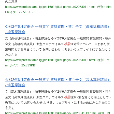
のご意見
https://www.pref.saitama.lg.jp/e1601/gikai-gaiyou/r0206/i011.html
種別：htm
l
サイズ：29.513KB
令和2年6月定例会 一般質問 質疑質問・答弁全文（高橋稔裕議員）
- 埼玉県議会
文（高橋稔裕議員） - 埼玉県議会 令和2年6月定例会 一般質問 質疑質問・答弁
全文（高橋稔裕議員） 新型コロナウイルス
感染
症対策について - 失われた授
業時間と学習内容について お問い合わせ より良いウェブサイトにするために
みなさま
https://www.pref.saitama.lg.jp/e1601/gikai-gaiyou/r0206/i012.html
種別：ht
ml
サイズ：25.833KB
令和2年6月定例会 一般質問 質疑質問・答弁全文（高木真理議員）
- 埼玉県議会
文（高木真理議員） - 埼玉県議会 令和2年6月定例会 一般質問 質疑質問・答弁
全文（高木真理議員） 新型コロナウイルス
感染
症第2波を迎える備えとして -
教育について お問い合わせ より良いウェブサイトにするためにみなさまのご
意見を
https://www.pref.saitama.lg.jp/e1601/gikai-gaiyou/r0206/k013.html
種別：ht