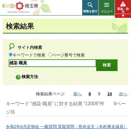
彩の国 埼玉県
緊急・防
情報を探す
メニュー
災
検索結果
サイト内検索
キーワードで検索
ページ番号で検索
検索方法
検索結果ページ
前へ
8
9
10
次へ
キーワード “感染 職員” に対する結果 “12006”件
9ペー
ジ目
令和2年6月定例会 一般質問 質疑質問・答弁全文（木村勇夫議員）