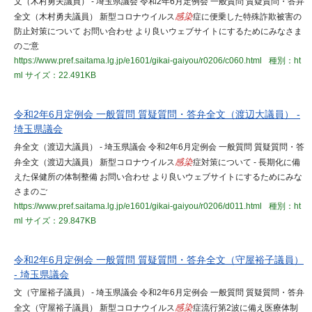
文（木村勇夫議員） - 埼玉県議会 令和2年6月定例会 一般質問 質疑質問・答弁
全文（木村勇夫議員） 新型コロナウイルス
感染
症に便乗した特殊詐欺被害の
防止対策について お問い合わせ より良いウェブサイトにするためにみなさま
のご意
https://www.pref.saitama.lg.jp/e1601/gikai-gaiyou/r0206/c060.html
種別：ht
ml
サイズ：22.491KB
令和2年6月定例会 一般質問 質疑質問・答弁全文（渡辺大議員） -
埼玉県議会
弁全文（渡辺大議員） - 埼玉県議会 令和2年6月定例会 一般質問 質疑質問・答
弁全文（渡辺大議員） 新型コロナウイルス
感染
症対策について - 長期化に備
えた保健所の体制整備 お問い合わせ より良いウェブサイトにするためにみな
さまのご
https://www.pref.saitama.lg.jp/e1601/gikai-gaiyou/r0206/d011.html
種別：ht
ml
サイズ：29.847KB
令和2年6月定例会 一般質問 質疑質問・答弁全文（守屋裕子議員）
- 埼玉県議会
文（守屋裕子議員） - 埼玉県議会 令和2年6月定例会 一般質問 質疑質問・答弁
全文（守屋裕子議員） 新型コロナウイルス
感染
症流行第2波に備え医療体制