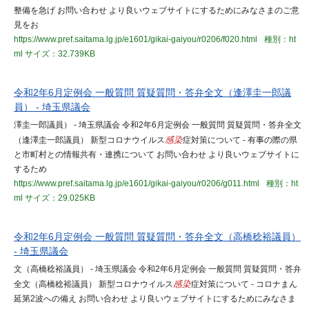
整備を急げ お問い合わせ より良いウェブサイトにするためにみなさまのご意
見をお
https://www.pref.saitama.lg.jp/e1601/gikai-gaiyou/r0206/f020.html
種別：ht
ml
サイズ：32.739KB
令和2年6月定例会 一般質問 質疑質問・答弁全文（逢澤圭一郎議
員） - 埼玉県議会
澤圭一郎議員） - 埼玉県議会 令和2年6月定例会 一般質問 質疑質問・答弁全文
（逢澤圭一郎議員） 新型コロナウイルス
感染
症対策について - 有事の際の県
と市町村との情報共有・連携について お問い合わせ より良いウェブサイトに
するため
https://www.pref.saitama.lg.jp/e1601/gikai-gaiyou/r0206/g011.html
種別：ht
ml
サイズ：29.025KB
令和2年6月定例会 一般質問 質疑質問・答弁全文（高橋稔裕議員）
- 埼玉県議会
文（高橋稔裕議員） - 埼玉県議会 令和2年6月定例会 一般質問 質疑質問・答弁
全文（高橋稔裕議員） 新型コロナウイルス
感染
症対策について - コロナまん
延第2波への備え お問い合わせ より良いウェブサイトにするためにみなさま