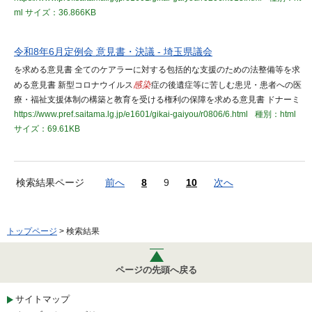
ml
サイズ：36.866KB
令和8年6月定例会 意見書・決議 - 埼玉県議会
を求める意見書 全てのケアラーに対する包括的な支援のための法整備等を求
める意見書 新型コロナウイルス
感染
症の後遺症等に苦しむ患児・患者への医
療・福祉支援体制の構築と教育を受ける権利の保障を求める意見書 ドナーミ
https://www.pref.saitama.lg.jp/e1601/gikai-gaiyou/r0806/6.html
種別：html
サイズ：69.61KB
検索結果ページ
前へ
8
9
10
次へ
トップページ
> 検索結果
ページの先頭へ戻る
サイトマップ